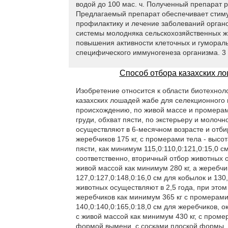
водой до 100 мас. ч. Полученный препарат 
Предлагаемый препарат обеспечивает стим
профилактику и лечение заболеваний орган
системы молодняка сельскохозяйственных жи
повышения активности клеточных и гуморал
специфического иммуногенеза организма. 3 т
Способ отбора казахских л
Изобретение относится к области биотехнол
казахских лошадей жабе для селекционного 
происхождению, по живой массе и промерам 
груди, обхват пясти, по экстерьеру и молоч
осуществляют в 6-месячном возрасте и отби
жеребчиков 175 кг, с промерами тела - высот
пясти, как минимум 115,0:110,0:121,0:15,0 с
соответственно, вторичный отбор животных о
живой массой как минимум 280 кг, а жеребч
127,0:127,0:148,0:16,0 см для кобылок и 130
животных осуществляют в 2,5 года, при этом
жеребчиков как минимум 365 кг с промерами 
140,0:140,0:165,0:18,0 см для жеребчиков, 
с живой массой как минимум 430 кг, с проме
формой вымени, с сосками плоской формы, н