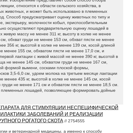
екции, относится к области сельского хозяйства, в
ых животных, и может быть использовано в племенных
д. Способ предусматривает оценку животных по типу и
е, экстерьеру, молочности кобыл, приспособительным
ельно осуществляют предварительную оценку лошадей в
х живую массу не менее 311 кг, высоту в холке не менее
см, обхват груди не менее 153 см, обхват пясти не менее
ее 356 кг, высотой в холке не менее 139 см, косой длиной
е менее 155 см, обхватом пясти не менее 17,0 см, и
ервой лактации с живой массой не менее 390 кг, высотой в
ща не менее 145 см, обхватом груди не менее 167 см,
ной формой вымени, сосками плоской формы,
сков 3,5-6,0 см, удоем молока на третьем месяце лактации
не менее 435 кг, высотой в холке не менее 145 см, косой
 груди не менее 171 см и обхватом пясти не менее 18,5 см.
ье племенных лошадей, позволяющее формировать дойные
ЕПАРАТА ДЛЯ СТИМУЛЯЦИИ НЕСПЕЦИФИЧЕСКОЙ
ФИЛАКТИКИ ЗАБОЛЕВАНИЙ И РЕАЛИЗАЦИИ
УПНОГО РОГАТОГО СКОТА
// 2754555
огии и ветеринарной медицины, а именно к способу