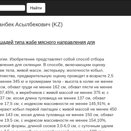
Найти
анбек Асылбекович (KZ)
ошадей типа жабе мясного направления для
огии. Изобретение представляет собой способ отбора
авления для селекции. В способе, включающем оценку
м тела, живой массе, экстерьеру, молочности кобыл,
томства, предварительную оценку проводят в возрасте 2,5
менее 345 кг и промерами тела - высота в холке не менее
см, обхват груди не менее 162 см, обхват пясти не менее
37,45%, а жеребчиков с живой массой не менее 375 кг, с
37 см, косая длина туловища не менее 137 см, обхват
ее 17,5 см, с индексом массивности не менее 145,91%, в
ирают кобыл первой лактации с живой массой не менее 450
нее 143 см, косая длина туловища не менее 150 см, обхват
ее 19,5 см, с индексом массивности не менее 154,10%,
ской формы, длиной сосков 3,0-6,0 см, с суточным удоем