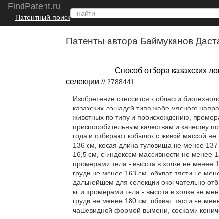
FindPatent.ru
Патентный поиск
Патенты автора Баймуканов Даст
Способ отбора казахских л
селекции
// 2788441
Изобретение относится к области биотехнол
казахских лошадей типа жабе мясного напр
животных по типу и происхождению, промера
приспособительным качествам и качеству по
года и отбирают кобылок с живой массой не 
136 см, косая длина туловища не менее 137 
16,5 см, с индексом массивности не менее 1
промерами тела - высота в холке не менее 1
груди не менее 163 см, обхват пясти не мен
дальнейшем для селекции окончательно отб
кг и промерами тела - высота в холке не ме
груди не менее 180 см, обхват пясти не мен
чашевидной формой вымени, сосками кониче