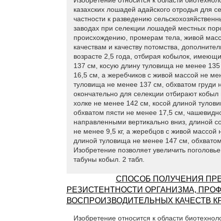
казахских лошадей адайского отродья для сел
частности к разведению сельскохозяйственн
заводах при селекции лошадей местных поро
происхождению, промерам тела, живой масс
качествам и качеству потомства, дополнит
возрасте 2,5 года, отбирая кобылок, имеющи
137 см, косую длину туловища не менее 135 
16,5 см, а жеребчиков с живой массой не мен
туловища не менее 137 см, обхватом груди н
окончательно для селекции отбирают кобыл п
холке не менее 142 см, косой длиной тулови
обхватом пясти не менее 17,5 см, чашевид
направленными вертикально вниз, длиной со
не менее 9,5 кг, а жеребцов с живой массой 
длиной туловища не менее 147 см, обхватом
Изобретение позволяет увеличить поголов
табуны кобыл. 2 табл.
СПОСОБ ПОЛУЧЕНИЯ ПР
РЕЗИСТЕНТНОСТИ ОРГАНИЗМА, ПРО
ВОСПРОИЗВОДИТЕЛЬНЫХ КАЧЕСТВ КР
Изобретение относится к области биотехнол