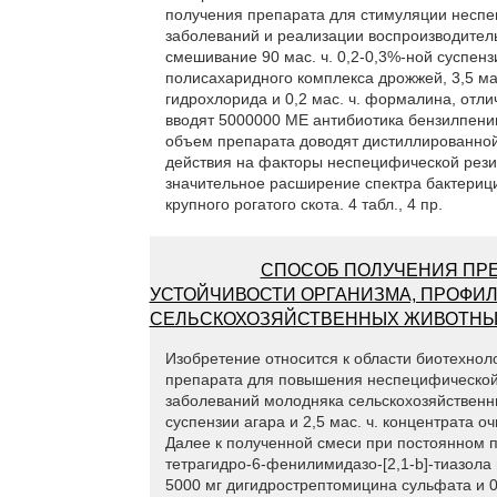
получения препарата для стимуляции неспе
заболеваний и реализации воспроизводительн
смешивание 90 мас. ч. 0,2-0,3%-ной суспенз
полисахаридного комплекса дрожжей, 3,5 мас.
гидрохлорида и 0,2 мас. ч. формалина, от
вводят 5000000 ME антибиотика бензилпени
объем препарата доводят дистиллированной 
действия на факторы неспецифической рези
значительное расширение спектра бактериц
крупного рогатого скота. 4 табл., 4 пр.
СПОСОБ ПОЛУЧЕНИЯ ПР
УСТОЙЧИВОСТИ ОРГАНИЗМА, ПРОФИ
СЕЛЬСКОХОЗЯЙСТВЕННЫХ ЖИВОТН
Изобретение относится к области биотехно
препарата для повышения неспецифической 
заболеваний молодняка сельскохозяйственны
суспензии агара и 2,5 мас. ч. концентрата 
Далее к полученной смеси при постоянном пе
тетрагидро-6-фенилимидазо-[2,1-b]-тиазол
5000 мг дигидрострептомицина сульфата и 