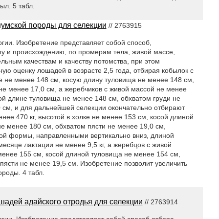
л. 5 табл.
умской породы для селекции
// 2763915
огии. Изобретение представляет собой способ,
у и происхождению, по промерам тела, живой массе,
льным качествам и качеству потомства, при этом
ю оценку лошадей в возрасте 2,5 года, отбирая кобылок с
ке не менее 148 см, косую длину туловища не менее 148 см,
 не менее 17,0 см, а жеребчиков с живой массой не менее
осой длине туловища не менее 148 см, обхватом груди не
0 см, и для дальнейшей селекции окончательно отбирают
нее 470 кг, высотой в холке не менее 153 см, косой длиной
е менее 180 см, обхватом пясти не менее 19,0 см,
ой формы, направленными вертикально вниз, длиной
месяце лактации не менее 9,5 кг, а жеребцов с живой
 менее 155 см, косой длиной туловища не менее 154 см,
пясти не менее 19,5 см. Изобретение позволит увеличить
роды. 4 табл.
шадей адайского отродья для селекции
// 2763914
огии. Изобретение представляет собой способ отбора