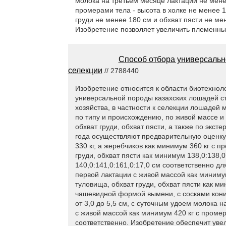
молока на третьем месяце лактации не менее
промерами тела - высота в холке не менее 1
груди не менее 180 см и обхват пясти не ме
Изобретение позволяет увеличить племенных
Способ отбора универсальн
селекции
// 2788440
Изобретение относится к области биотехнол
универсальной породы казахских лошадей сте
хозяйства, в частности к селекции лошадей
по типу и происхождению, по живой массе и 
обхват груди, обхват пясти, а также по экст
года осуществляют предварительную оценку
330 кг, а жеребчиков как минимум 360 кг с п
груди, обхват пясти как минимум 138,0:138,0
140,0:141,0:161,0:17,0 см соответственно д
первой лактации с живой массой как минимум
туловища, обхват груди, обхват пясти как ми
чашевидной формой вымени, с сосками кони
от 3,0 до 5,5 см, с суточным удоем молока н
с живой массой как минимум 420 кг с промер
соответственно. Изобретение обеспечит уве