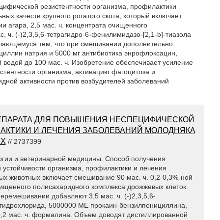
цифической резистентности организма, профилактики
ых качеств крупного рогатого скота, который включает
ии агара, 2,5 мас. ч. концентрата очищенного
 ч. (-)2,3,5,6-тетрагидро-6-фенилимидазо-[2,1-b]-тиазола
личающемуся тем, что при смешивании дополнительно
циллин натрия и 5000 мг антибиотика энрофлоксацин,
водой до 100 мас. ч. Изобретение обеспечивает усиление
стентности организма, активацию фагоцитоза и
идной активности против возбудителей заболеваний
ЕПАРАТА ДЛЯ ПОВЫШЕНИЯ НЕСПЕЦИФИЧЕСКОЙ
ЛАКТИКИ И ЛЕЧЕНИЯ ЗАБОЛЕВАНИЙ МОЛОДНЯКА
ЫХ
// 2737399
логии и ветеринарной медицины. Способ получения
устойчивости организма, профилактики и лечения
х животных включает смешивание 90 мас. ч. 0,2-0,3%-ной
очищенного полисахаридного комплекса дрожжевых клеток.
ремешивании добавляют 3,5 мас. ч. (-)2,3,5,6-
а гидрохлорида, 5000000 ME прокаин-бензилпенициллина,
0,2 мас. ч. формалина. Объем доводят дистиллированной