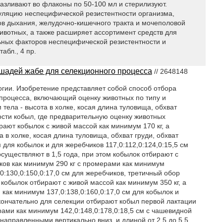
разливают во флаконы по 50-100 мл и стерилизуют.
уляцию неспецифической резистентности организма,
ов дыхания, желудочно-кишечного тракта и мочеполовой
вотных, а также расширяет ассортимент средств для
ьных факторов неспецифической резистентности и
абл., 4 пр.
ошадей жабе для селекционного процесса
// 2648148
огии. Изобретение представляет собой способ отбора
процесса, включающий оценку животных по типу и
тела - высота в холке, косая длина туловища, обхват
ности кобыл, где предварительную оценку животных
рают кобылок с живой массой как минимум 170 кг, а
а в холке, косая длина туловища, обхват груди, обхват
м для кобылок и для жеребчиков 117,0:112,0:124,0:15,5 см
существляют в 1,5 года, при этом кобылок отбирают с
иков как минимум 290 кг с промерами как минимум
,0:130,0:150,0:17,0 см для жеребчиков, третичный обор
 кобылок отбирают с живой массой как минимум 350 кг, а
как минимум 137,0:138,0:160,0:17,0 см для кобылок и
окончательно для селекции отбирают кобыл первой лактации
рами как минимум 142,0:148,0:178,0:18,5 см с чашевидной
аправленными вертикально вниз, и длиной от 2,5 до 5,5