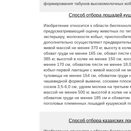
формирования табунов высокомолочных кобы
Способ отбора лошадей куш
Изобретение относится к области биотехнол
предусматривающий оценку животных по тип
экстерьеру, молочности кобыл, приспособите
дополнительно осуществляют предварительну
живой массой не менее 370 кг, высоту в хол
обхват груди не менее 165 см, обхват пясти
385 кг, высотой в холке не менее 150 см, к
менее 170 см, обхватом пясти не менее 18,
кобыл первой лактации с живой массой не ме
туловища не менее 154 см, обхватом груди н
чашевидной формой вымени, сосками плоск
сосков 3,5-6,0 см, удоем молока на третьем 
массой не менее 500 кг, высотой в холке не
обхватом груди не менее 185 см и обхватом 
поголовье племенных лошадей кушумской по
Способ отбора казахских ло
Изобретение относится к области биотехнол