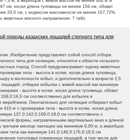
 7,5 кг, а жеребцов с живой массой не менее 500 кг и
47 см, косая длина туловища не менее 156 см, обхват
нее 20,0 см, с индексом массивности не менее 157,72%.
 животных мясного направления. 7 табл.
ой породы казахских лошадей степного типа для
огии. Изобретение представляет собой способ отбора
пного типа для селекции, относится к области сельского
 местных пород. Способ предусматривает оценку животных
промерам тела - высота в холке, косая длина туловища,
ерьеру и молочности кобыл, и дополнительно в возрасте 2,5
 лошадей, отбирая кобылок с живой массой как минимум
ромерами - высота в холке, косая длина туловища, обхват
:158,0:16,5 см соответственно для кобылок и
ля жеребчиков. Окончательно для селекции отбирают кобыл
 410 кг с промерами тела - высота в холке, косая длина
нимум 137,0:142,0:168,0:18,0 см соответственно с
ческой формы, направленными вертикально вниз и длиной
а третьем месяце лактации как минимум 6,00 кг, а жеребцов
ами тела как минимум 141,0:146,0:176,0:18,5 см
личение поголовья племенных лошадей, в том числе для