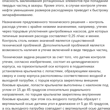
опасность заклинивания ротационных элементов при попадании
твердых частиц в зазоры. Кроме этого, в случае контроля утечек
нефти уменьшение размеров расходомера приводит к быстрому
запарафиниванию.
Назначение предложенного технического решения – контроль
расхода утечек с крайне низкими значениями, например, утечек
через торцовые уплотнения центробежных насосов, для которых
типичные значения расхода составляют 0,25 л/час и менее.
Контроль столь низких значений является существенной
технической проблемой. Дополнительной проблемой является
возможность наличия в утечке включений в виде твердых частиц.
Техническая задача решается за счет того, что датчик контроля
утечек, согласно изобретению, состоит из цилиндрического
корпуса, на горизонтальной оси которого в подшипниках
установлена крыльчатка с лопастями, образующими каналы,
сверху и снизу корпуса расположены соответственно входной и
выходной патрубки, с торцов корпуса закреплены внешние
боковые крышки, лопасти крыльчатки выполнены с наклоном под
углом от 15 до 45 градусов относительно радиального
направления, по торцам крыльчатки закреплены внутренние
боковые крышки, при этом ось входного патрубка образует с
вертикальной осью датчика угол в диапазоне от 5 до 45 градусов,
а ось выходного патрубка совпадает с вертикальной осью датчика