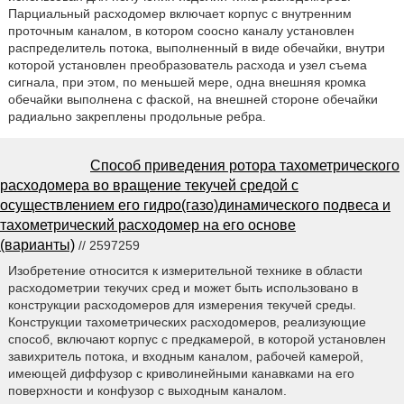
Парциальный расходомер включает корпус с внутренним
проточным каналом, в котором соосно каналу установлен
распределитель потока, выполненный в виде обечайки, внутри
которой установлен преобразователь расхода и узел съема
сигнала, при этом, по меньшей мере, одна внешняя кромка
обечайки выполнена с фаской, на внешней стороне обечайки
радиально закреплены продольные ребра.
Способ приведения ротора тахометрического
расходомера во вращение текучей средой с
осуществлением его гидро(газо)динамического подвеса и
тахометрический расходомер на его основе
(варианты)
// 2597259
Изобретение относится к измерительной технике в области
расходометрии текучих сред и может быть использовано в
конструкции расходомеров для измерения текучей среды.
Конструкции тахометрических расходомеров, реализующие
способ, включают корпус с предкамерой, в которой установлен
завихритель потока, и входным каналом, рабочей камерой,
имеющей диффузор с криволинейными канавками на его
поверхности и конфузор с выходным каналом.