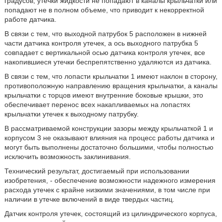
градусов, утечки жидкости не попадают в каналы крыльчатки или
попадают не в полном объеме, что приводит к некорректной
работе датчика.
В связи с тем, что выходной патрубок 5 расположен в нижней
части датчика контроля утечек, а ось выходного патрубка 5
совпадает с вертикальной осью датчика контроля утечек, все
накопившиеся утечки беспрепятственно удаляются из датчика.
В связи с тем, что
лопасти крыльчатки 1 имеют наклон в сторону,
противоположную направлению вращения крыльчатки, а каналы
крыльчатки с торцов имеют внутренние боковые крышки, это
обеспечивает перенос всех накапливаемых на лопастях
крыльчатки утечек к выходному патрубку.
В рассматриваемой конструкции зазоры между крыльчаткой 1 и
корпусом 3 не оказывают влияния на процесс работы датчика и
могут быть выполнены достаточно большими, чтобы полностью
исключить возможность заклинивания.
Технический результат, достигаемый при использовании
изобретения, - обеспечение возможности надежного измерения
расхода утечек с крайне низкими значениями, в том числе при
наличии в утечке включений в виде твердых частиц.
Датчик контроля утечек, состоящий из цилиндрического корпуса,