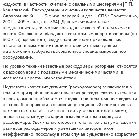
жидкости, в частности, счетчики с овальными шестернями [П.П.
Кремлевский. Расходомеры и счетчики количества веществ:
Справочник: Кн. 1. - 5-e изд. перераб. и доп. - СПб.: Политехника,
2002. - 409 с.: ил., стр. 364]. Данные счетчики также
предназначены для малых расходов жидкостей, в том числе и
вязких. Однако они обладают значительным сопротивлением (до
500 кПа), кроме того, ввиду сложной геометрии овальных
шестерен и высокой точности деталей счетчиков для их
изготовления требуется высокоточное специализированное
оборудование.
По уровню техники известные расходомеры роторные, относятся
к расходомерам с подвижными механическими частями, в
частности к проточным устройствам.
Недостаток известных датчиков (расходомеров) заключается в
том, что при крайне низких значениях расхода, скорость течения
в расходомере приближается к нулю, при этом течение жидкости
не способно привести в движение ротационный элемент из-за
наличия сил трения - течения, часть утечек протекает мимо,
через зазоры между ротационным элементом и корпусом
расходомера. Увеличение скорости течения за счет уменьшения
размеров расходомеров и уменьшения зазоров также
неэффективно, поскольку в этом случае существенно возрастает