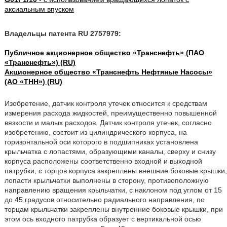
аксиальным впуском
Владельцы патента RU 2757979:
Публичное акционерное общество «Транснефть» (ПАО
«Транснефть») (RU)
Акционерное общество «Транснефть Нефтяные Насосы»
(АО «ТНН») (RU)
Изобретение, датчик контроля утечек относится к средствам
измерения расхода жидкостей, преимущественно повышенной
вязкости и малых расходов. Датчик контроля утечек, согласно
изобретению, состоит из цилиндрического корпуса, на
горизонтальной оси которого в подшипниках установлена
крыльчатка с лопастями, образующими каналы, сверху и снизу
корпуса расположены соответственно входной и выходной
патрубки, с торцов корпуса закреплены внешние боковые крышки,
лопасти крыльчатки выполнены в сторону, противоположную
направлению вращения крыльчатки, с наклоном под углом от 15
до 45 градусов относительно радиального направления, по
торцам крыльчатки закреплены внутренние боковые крышки, при
этом ось входного патрубка образует с вертикальной осью