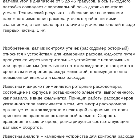
датчика угол в диапазоне от 5 до 45 градусов, а ось выходного
патрубка совпадает с вертикальной осью датчика контроля
утечек. Технический результат – обеспечение возможности
надежного измерения расхода утечек с крайне низкими
значениями, в том числе при наличии в утечке включений в виде
твердых частиц. 1 ил.
Изобретение, датчик контроля утечек (расходомер роторный)
относится к устройствам для измерения расхода жидкости путем
пропуска ее через измерительные устройства с непрерывным
или прерывистым (капельным) потоком жидкости, а конкретно к
средствам измерения расхода жидкостей, преимущественно
повышенной вязкости и малых расходов.
Известны и широко применяются роторные расходомеры,
состоящие из корпуса и ротационного элемента, выполненного,
как правило, в виде крыльчатки. Принцип работы расходомеров
указанного типа заключается в том, что внутри расходомера
организуется поток жидкости с некоторой скоростью, которая
приводит во вращение ротационный элемент. Скорость
вращения, в свою очередь, регистрируется соответствующим
датчиком оборотов.
Известны аналоги – камерные устройства для контроля расхода