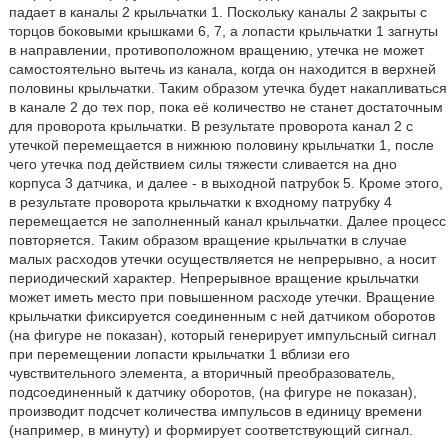
падает в каналы 2 крыльчатки 1. Поскольку каналы 2 закрыты с
торцов боковыми крышками 6, 7, а лопасти крыльчатки 1 загнуты
в направлении, противоположном вращению, утечка не может
самостоятельно вытечь из канала, когда он находится в верхней
половины крыльчатки. Таким образом утечка будет накапливаться
в канале 2 до тех пор, пока её количество не станет достаточным
для проворота крыльчатки. В результате проворота канал 2 с
утечкой перемещается в нижнюю половину крыльчатки 1, после
чего утечка под действием силы тяжести сливается на дно
корпуса 3 датчика, и далее - в выходной патрубок 5. Кроме этого,
в результате проворота крыльчатки к входному патрубку 4
перемещается не заполненный канал крыльчатки. Далее процесс
повторяется. Таким образом вращение крыльчатки в случае
малых расходов утечки осуществляется не непрерывно, а носит
периодический характер. Непрерывное вращение крыльчатки
может иметь место при повышенном расходе утечки. Вращение
крыльчатки фиксируется соединенным с ней датчиком оборотов
(на фигуре не показан), который генерирует импульсный сигнал
при перемещении лопасти крыльчатки 1 вблизи его
чувствительного элемента, а вторичный преобразователь,
подсоединенный к датчику оборотов, (на фигуре не показан),
производит подсчет количества импульсов в единицу времени
(например, в минуту) и формирует соответствующий сигнал.