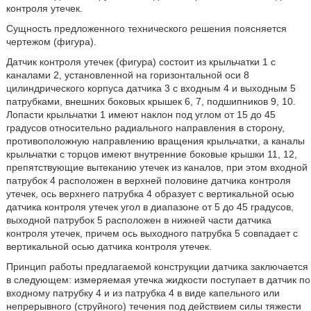
контроля утечек.
Сущность предложенного технического решения поясняется
чертежом
(фигура).
Датчик контроля утечек (фигура) состоит из крыльчатки 1 с
каналами 2, установленной на горизонтальной оси 8
цилиндрического корпуса датчика 3 с входным 4 и выходным 5
патрубками, внешних боковых крышек 6, 7, подшипников 9, 10.
Лопасти крыльчатки 1 имеют наклон под углом от 15 до 45
градусов относительно радиального направления в сторону,
противоположную направлению вращения крыльчатки, а каналы
крыльчатки с торцов имеют внутренние боковые крышки 11, 12,
препятствующие вытеканию утечек из каналов, при этом входной
патрубок 4 расположен в верхней половине датчика контроля
утечек, ось верхнего патрубка 4 образует с вертикальной осью
датчика контроля утечек угол в диапазоне от 5 до 45 градусов,
выходной патрубок 5 расположен в нижней части датчика
контроля утечек, причем ось выходного патрубка 5 совпадает с
вертикальной осью датчика контроля утечек.
Принцип работы предлагаемой конструкции датчика заключается
в следующем: измеряемая утечка жидкости
поступает в датчик по
входному патрубку 4 и из патрубка 4 в виде капельного или
непрерывного (струйного) течения под действием силы тяжести