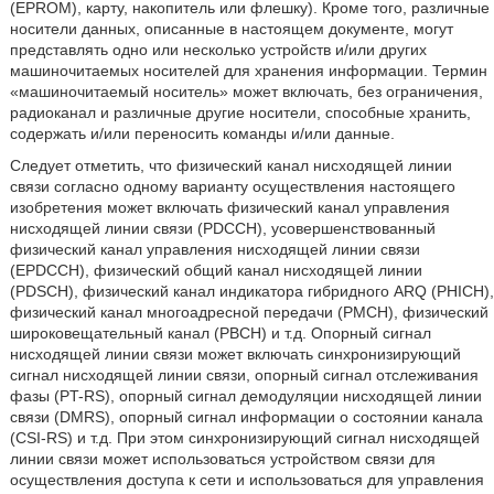
(EPROM), карту, накопитель или флешку). Кроме того, различные
носители данных, описанные в настоящем документе, могут
представлять одно или несколько устройств и/или других
машиночитаемых носителей для хранения информации. Термин
«машиночитаемый носитель» может включать, без ограничения,
радиоканал и различные другие носители, способные хранить,
содержать и/или переносить команды и/или данные.
Следует отметить, что физический канал нисходящей линии
связи согласно одному варианту осуществления настоящего
изобретения может включать физический канал управления
нисходящей линии связи (PDCCH), усовершенствованный
физический канал управления нисходящей линии связи
(EPDCCH), физический общий канал нисходящей линии
(PDSCH), физический канал индикатора гибридного ARQ (PHICH),
физический канал многоадресной передачи (РМСН), физический
широковещательный канал (РВСН) и т.д. Опорный сигнал
нисходящей линии связи может включать синхронизирующий
сигнал нисходящей линии связи, опорный сигнал отслеживания
фазы (PT-RS), опорный сигнал демодуляции нисходящей линии
связи (DMRS), опорный сигнал информации о состоянии канала
(CSI-RS) и т.д. При этом синхронизирующий сигнал нисходящей
линии связи может использоваться устройством связи для
осуществления доступа к сети и использоваться для управления