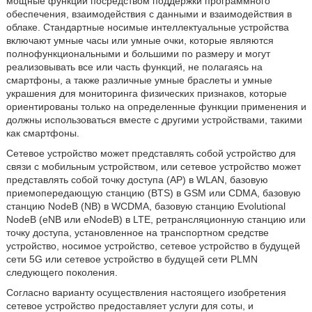
мощные функции посредством поддержки программного
обеспечения, взаимодействия с данными и взаимодействия в
облаке. Стандартные носимые интеллектуальные устройства
включают умные часы или умные очки, которые являются
полнофункциональными и большими по размеру и могут
реализовывать все или часть функций, не полагаясь на
смартфоны, а также различные умные браслеты и умные
украшения для мониторинга физических признаков, которые
ориентированы только на определенные функции применения и
должны использоваться вместе с другими устройствами, такими
как смартфоны.
Сетевое устройство может представлять собой устройство для
связи с мобильным устройством, или сетевое устройство может
представлять собой точку доступа (АР) в WLAN, базовую
приемопередающую станцию (BTS) в GSM или CDMA, базовую
станцию NodeB (NB) в WCDMA, базовую станцию Evolutional
NodeВ (eNB или eNodeB) в LTE, ретрансляционную станцию или
точку доступа, установленное на транспортном средстве
устройство, носимое устройство, сетевое устройство в будущей
сети 5G или сетевое устройство в будущей сети PLMN
следующего поколения.
Согласно варианту осуществления настоящего изобретения
сетевое устройство предоставляет услуги для соты, и