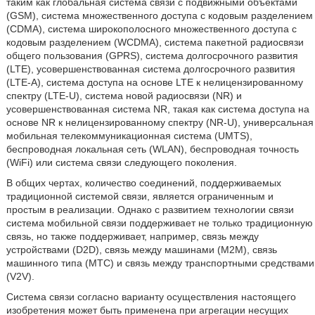
таким как глобальная система связи с подвижными объектами
(GSM), система множественного доступа с кодовым разделением
(CDMA), система широкополосного множественного доступа с
кодовым разделением (WCDMA), система пакетной радиосвязи
общего пользования (GPRS), система долгосрочного развития
(LTE), усовершенствованная система долгосрочного развития
(LTE-A), система доступа на основе LTE к нелицензированному
спектру (LTE-U), система новой радиосвязи (NR) и
усовершенствованная система NR, такая как система доступа на
основе NR к нелицензированному спектру (NR-U), универсальная
мобильная телекоммуникационная система (UMTS),
беспроводная локальная сеть (WLAN), беспроводная точность
(WiFi) или система связи следующего поколения.
В общих чертах, количество соединений, поддерживаемых
традиционной системой связи, является ограниченным и
простым в реализации. Однако с развитием технологии связи
система мобильной связи поддерживает не только традиционную
связь, но также поддерживает, например, связь между
устройствами (D2D), связь между машинами (М2М), связь
машинного типа (МТС) и связь между транспортными средствами
(V2V).
Система связи согласно варианту осуществления настоящего
изобретения может быть применена при агрегации несущих