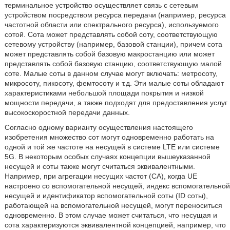
терминальное устройство осуществляет связь с сетевым
устройством посредством ресурса передачи (например, ресурса
частотной области или спектрального ресурса), используемого
сотой. Сота может представлять собой соту, соответствующую
сетевому устройству (например, базовой станции), причем сота
может представлять собой базовую макростанцию или может
представлять собой базовую станцию, соответствующую малой
соте. Малые соты в данном случае могут включать: метросоту,
микросоту, пикосоту, фемтосоту и т.д. Эти малые соты обладают
характеристиками небольшой площади покрытия и низкой
мощности передачи, а также подходят для предоставления услуг
высокоскоростной передачи данных.
Согласно одному варианту осуществления настоящего
изобретения множество сот могут одновременно работать на
одной и той же частоте на несущей в системе LTE или системе
5G. В некоторым особых случаях концепции вышеуказанной
несущей и соты также могут считаться эквивалентными.
Например, при агрегации несущих частот (СА), когда UE
настроено со вспомогательной несущей, индекс вспомогательной
несущей и идентификатор вспомогательной соты (ID соты),
работающей на вспомогательной несущей, могут переноситься
одновременно. В этом случае может считаться, что несущая и
сота характеризуются эквивалентной концепцией, например, что