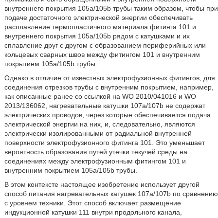
внутреннего покрытия 105а/105b трубы таким образом, чтобы при
подаче достаточного электрической энергии обеспечивать
расплавление термопластичного материала фитинга 101 и
внутреннего покрытия 105а/105b рядом с катушками и их
сплавление друг с другом с образованием периферийных или
кольцевых сварных швов между фитингом 101 и внутренним
покрытием 105а/105b трубы.
Однако в отличие от известных электрофузионных фитингов, для
соединения отрезков трубы с внутренним покрытием, например,
как описанные ранее со ссылкой на WO 2010/041016 и WO
2013/136062, нагревательные катушки 107а/107b не содержат
электрических проводов, через которые обеспечивается подача
электрической энергии на них, и, следовательно, являются
электрически изолированными от радиальной внутренней
поверхности электрофузионного фитинга 101. Это уменьшает
вероятность образования путей утечки текучей среды на
соединениях между электрофузионным фитингом 101 и
внутренним покрытием 105а/105b трубы.
В этом контексте настоящее изобретение использует другой
способ питания нагревательных катушек 107а/107b по сравнению
с уровнем техники. Этот способ включает размещение
индукционной катушки 111 внутри продольного канала,