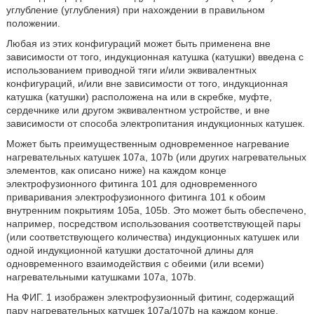
углубление (углубления) при нахождении в правильном
положении.
Любая из этих конфигураций может быть применена вне
зависимости от того, индукционная катушка (катушки) введена с
использованием приводной тяги и/или эквивалентных
конфигураций, и/или вне зависимости от того, индукционная
катушка (катушки) расположена на или в скребке, муфте,
сердечнике или другом эквивалентном устройстве, и вне
зависимости от способа электропитания индукционных катушек.
Может быть преимущественным одновременное нагревание
нагревательных катушек 107а, 107b (или других нагревательных
элементов, как описано ниже) на каждом конце
электрофузионного фитинга 101 для одновременного
приваривания электрофузионного фитинга 101 к обоим
внутренним покрытиям 105а, 105b. Это может быть обеспечено,
например, посредством использования соответствующей пары
(или соответствующего количества) индукционных катушек или
одной индукционной катушки достаточной длины для
одновременного взаимодействия с обеими (или всеми)
нагревательными катушками 107а, 107b.
На ФИГ. 1 изображен электрофузионный фитинг, содержащий
пару нагревательных катушек 107а/107b на каждом конце.