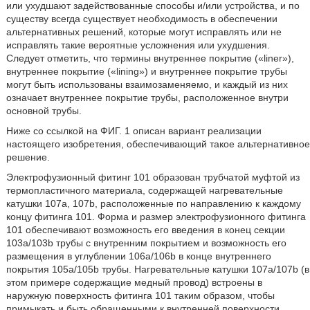
или ухудшают задействованные способы и/или устройства, и по
существу всегда существует необходимость в обеспечении
альтернативных решений, которые могут исправлять или не
исправлять такие вероятные усложнения или ухудшения.
Следует отметить, что термины внутреннее покрытие («liner»),
внутреннее покрытие («lining») и внутреннее покрытие трубы
могут быть использованы взаимозаменяемо, и каждый из них
означает внутреннее покрытие трубы, расположенное внутри
основной трубы.
Ниже со ссылкой на ФИГ. 1 описан вариант реализации
настоящего изобретения, обеспечивающий такое альтернативное
решение.
Электрофузионный фитинг 101 образован трубчатой муфтой из
термопластичного материала, содержащей нагревательные
катушки 107а, 107b, расположенные по направлению к каждому
концу фитинга 101. Форма и размер электрофузионного фитинга
101 обеспечивают возможность его введения в конец секции
103а/103b трубы с внутренним покрытием и возможность его
размещения в углублении 106а/106b в конце внутреннего
покрытия 105а/105b трубы. Нагревательные катушки 107а/107b (в
этом примере содержащие медный провод) встроены в
наружную поверхность фитинга 101 таким образом, чтобы
примыкать и быть обращенными к внутренней поверхности