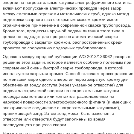
энергии на нагревательные катушки электрофузионного фитинга
включают пропускание электрических проводов через зазор
между смежными отрезками металлических труб, однако метод
подготовки сварного шва с открытым скосом кромки имеет
ограниченное применение в современной сварке трубопровода.
Кроме того, процессы наружной подачи питания этого типа в
целом не подходят для процессов автоматической сварки
трубопровода с закрытой кромкой, распространенных среди
проектов по сооружению подводных трубопроводов.
Однако в международной публикации WO 2013/136062 раскрыто
решение этой задачи, которое является особенно полезным при
современной очень быстрой сварке трубопровода, в которой
используется закрытая кромка. Способ включает просверливание
по меньшей мере одного отверстия через закрытую кромку для
обеспечения зонду доступа (через указанное отверстие) для
подачи электрической энергии на нагревательные катушки
посредством контакта или контактов, расположенных на
наружной поверхности электрофузионного фитинга (и имеющих
электрическое соединение с нагревательными катушками),
принимающей зонд. Затем зонд может быть извлечен, а
отверстие или отверстия будут заполнены во время
последующего процесса сварки.
Несмотря на вышеизложенное, задача по меньшей мере одного