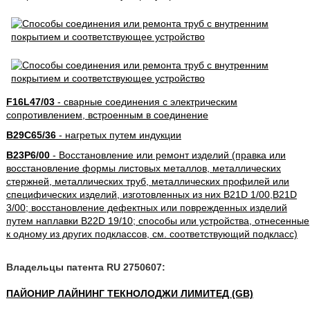
F16L47/03
- сварные соединения с электрическим
сопротивлением, встроенным в соединение
B29C65/36
- нагретых путем индукции
B23P6/00
- Восстановление или ремонт изделий (правка или
восстановление формы листовых металлов, металлических
стержней, металлических труб, металлических профилей или
специфических изделий, изготовленных из них B21D 1/00,B21D
3/00; восстановление дефектных или поврежденных изделий
путем наплавки B22D 19/10; способы или устройства, отнесенные
к одному из других подклассов, см. соответствующий подкласс)
Владельцы патента RU 2750607:
ПАЙОНИР ЛАЙНИНГ ТЕКНОЛОДЖИ ЛИМИТЕД (GB)