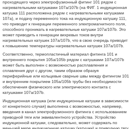
проходящего через электрофузионный фитинг 101 рядом с
нагревательными катушками 107а/107b (на ФИГ. 1 индукционная
катушка 111 расположена рядом с нагревательными катушками
107а), и подачу переменного тока на индукционную катушку 111,
что приводит к генерации переменного электромагнитного поля,
способного проникать в нагревательные катушки 107а/107b. Это
может приводить к генерации вихревых токов внутри
нагревательных катушек 107а/107b, что в свою очередь приводит
к повышению температуры нагревательных катушек 107а/107b.
Соответственно, термопластичный материал фитинга 101 и
внутреннего покрытия 105а/105b рядом с катушками 107а/107b
может быть выполнен с возможностью расплавления и
сплавления друг с другом, таким образом образуя
периферийные или кольцевые сварные швы между фитингом 101
и внутренним покрытием 105а/105b трубы без необходимости
обеспечения физического или электрического контакта с
катушками 107а/107b.
Индукционная катушка (или индукционные катушки в зависимости
от конкретного случая) выполнена с возможностью, например,
введения в канал электрофузионного фитинга с использованием
приводной тяги или эквивалентного устройства. Устройство
индукционной катушки, следовательно, может содержать по
меньшей мере индукционную катушку (катушки) и приводную тягу