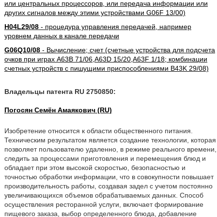
или центральных процессоров, или передача информации или
других сигналов между этими устройствами G06F 13/00)
H04L29/08
- процедура управления передачей, например
уровнем данных в канале передачи
G06Q10/08
- Вычисление; счет (счетные устройства для подсчета
очков при играх A63B 71/06,A63D 15/20,A63F 1/18; комбинации
счетных устройств с пишущими приспособлениями B43K 29/08)
Владельцы патента RU 2750850:
Погосян Семён Амаякович (RU)
Изобретение относится к области общественного питания.
Техническим результатом является создание технологии, которая
позволяет пользователю удаленно, в режиме реального времени,
следить за процессами приготовления и перемещения блюд и
обладает при этом высокой скоростью, безопасностью и
точностью обработки информации, что в совокупности повышает
производительность работы, создавая задел с учетом постоянно
увеличивающихся объемов обрабатываемых данных. Способ
осуществления ресторанной услуги, включает формирование
пищевого заказа, выбор определенного блюда, добавление