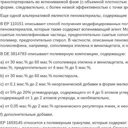
транспортировать во вспениваемой фазе (с объемной плотностью 
форме, следовательно, с более низкой эффективностью с точки зр
Еще одной альтернативой являются пеноматериалы, содержащие 
В ЕР 110151 описывают способ получения модифицированных по
пеноматериалов, которые также содержат вспенивающий агент.
сшитые полиолефиновые частицы, предпочтительно сшитые сопол
полимер, предпочтительно стирол. В частности, описанные пено
полиолефина, например, сополимера этилена и винилацетата, и о
В DE 3814783 описывают полимерную композицию, содержащую:
a) от 30 мас.% до 60 мас.% сополимера этилена и винилацетата, 
мас.%, предпочтительно от 4 мас.% до 5 мас.%,
b) от 30 мас.% до 60 мас.% полистирола,
c) от 0,1 мас.% до 2 мас.% неорганической добавки в форме мелк
d) от 5% до 20% углеводорода, содержащего от 4 до 5 атомов угл
содержащей от 1 до 2 атомов углерода, и необязательно,
e) от 0,05 мас.% до 2 мас.% органического регулятора ячеек, и не
f) дополнительные добавки.
ЕР 1659145 относится к полимерным гранулам, которые содерж