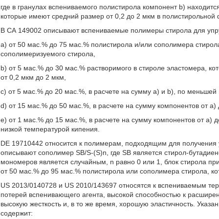
где в гранулах вспениваемого полистирола компонент b) находитс
которые имеют средний размер от 0,2 до 2 мкм в полистирольной 
В СА 149002 описывают вспениваемые полимеры стирола для упру
a) от 50 мас.% до 75 мас.% полистирола и/или сополимера стиро
сополимеризуемого стирола,
b) от 5 мас.% до 30 мас.% растворимого в стироле эластомера, 
от 0,2 мкм до 2 мкм,
c) от 5 мас.% до 20 мас.%, в расчете на сумму a) и b), по меньш
d) от 15 мас.% до 50 мас.%, в расчете на сумму компонентов от а
e) от 1 мас.% до 15 мас.%, в расчете на сумму компонентов от а)
низкой температурой кипения.
DE 19710442 относится к полимерам, подходящим для получения 
описывают сополимер SB/S-(S)n, где SB является стирол-бутадие
мономеров является случайным, n равно 0 или 1, блок стирола при
от 50 мас.% до 95 мас.% полистирола или сополимера стирола, к
US 2013/0140728 и US 2010/143697 относятся к вспениваемым т
потерей вспенивающего агента, высокой способностью к расшире
высокую жесткость и, в то же время, хорошую эластичность. Указ
содержит: