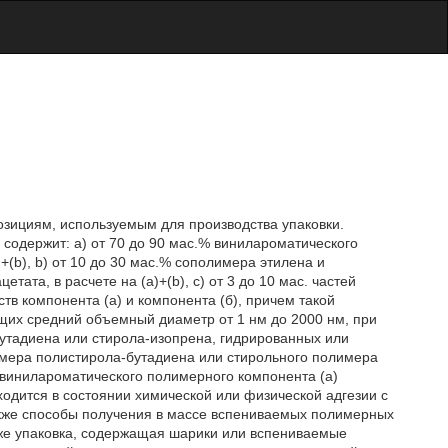
зициям, используемым для производства упаковки.
содержит: а) от 70 до 90 мас.% винилароматического
(b), b) от 10 до 30 мас.% сополимера этилена и
ата, в расчете на (а)+(b), с) от 3 до 10 мас. частей
тв компонента (а) и компонента (б), причем такой
щих средний объемный диаметр от 1 нм до 2000 нм, при
бутадиена или стирола-изопрена, гидрированных или
имера полистирола-бутадиена или стирольного полимера
винилароматического полимерного компонента (а)
ходится в состоянии химической или физической адгезии с
кже способы получения в массе вспениваемых полимерных
кже упаковка, содержащая шарики или вспениваемые