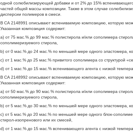
одной солюбилизирующей добавки и от 2% до 15% вспенивающего 
частей общей массы композиции. Также в этом случае солюбилизи
дисперсии полимеров в смеси.
В СА 2148991 описывают вспениваемую композицию, которую можн
Указанная композиция содержит:
a) от 75 мас.% до 99 мас.% полистирола и/или сополимера стиро
сополимеризуемого стирола,
b) от 0 мас.% до 24 мас.% по меньшей мере одного эластомера, к
c) от 1 мас.% до 25 мас.% привитого сополимера со структурой «с
d) от 1 мас.% до 15 мас.% вспенивающего агента с низкой температу
В СА 2148992 описывают вспениваемую композицию, которую можн
Указанная композиция содержит:
a) от 50 мас.% до 90 мас.% полистирола и/или сополимера стиро
сополимеризуемого стирола,
b) от 5 мас.% до 30 мас.% по меньшей мере одного эластомера, к
c) от 5 мас.% до 20 мас.% по меньшей мере одного блок-сополиме
стирол-изопренового или их смесей,
d) от 1 мас.% до 15 мас.% вспенивающего агента с низкой температу