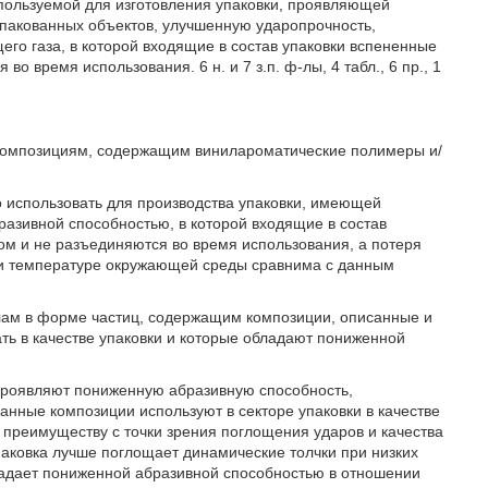
спользуемой для изготовления упаковки, проявляющей
пакованных объектов, улучшенную ударопрочность,
го газа, в которой входящие в состав упаковки вспененные
 время использования. 6 н. и 7 з.п. ф-лы, 4 табл., 6 пр., 1
композициям, содержащим винилароматические полимеры и/
 использовать для производства упаковки, имеющей
азивной способностью, в которой входящие в состав
ом и не разъединяются во время использования, а потеря
и температуре окружающей среды сравнима с данным
лам в форме частиц, содержащим композиции, описанные и
ть в качестве упаковки и которые обладают пониженной
проявляют пониженную абразивную способность,
анные композиции используют в секторе упаковки в качестве
к преимуществу с точки зрения поглощения ударов и качества
аковка лучше поглощает динамические толчки при низких
ладает пониженной абразивной способностью в отношении