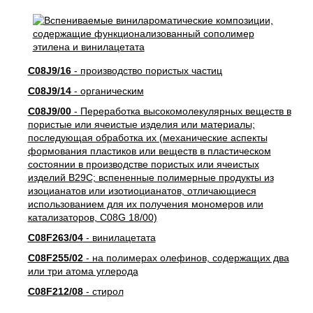
C08J9/16
- производство пористых частиц
C08J9/14
- органическим
C08J9/00
- Переработка высокомолекулярных веществ в
пористые или ячеистые изделия или материалы;
последующая обработка их (механические аспекты
формования пластиков или веществ в пластическом
состоянии в производстве пористых или ячеистых
изделий B29C; вспененные полимерные продукты из
изоцианатов или изотиоцианатов, отличающиеся
использованием для их получения мономеров или
катализаторов, C08G 18/00)
C08F263/04
- винилацетата
C08F255/02
- на полимерах олефинов, содержащих два
или три атома углерода
C08F212/08
- стирол