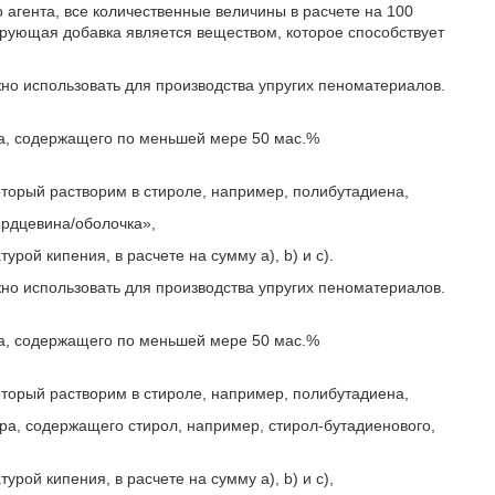
агента, все количественные величины в расчете на 100
рующая добавка является веществом, которое способствует
о использовать для производства упругих пеноматериалов.
ла, содержащего по меньшей мере 50 мас.%
оторый растворим в стироле, например, полибутадиена,
ердцевина/оболочка»,
рой кипения, в расчете на сумму a), b) и c).
о использовать для производства упругих пеноматериалов.
ла, содержащего по меньшей мере 50 мас.%
оторый растворим в стироле, например, полибутадиена,
ра, содержащего стирол, например, стирол-бутадиенового,
рой кипения, в расчете на сумму a), b) и c),