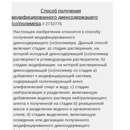
Способ получения
модифицированного диенсодержащего
(cо)полимера
// 2732776
Настоящее изобретение относится к способу
получения модифицированного
диенсодержащего (со)полимера. Данный способ
включает стадии: a) стадию растворения, на
которой исходный диенсодержащий (со)полимер
растворяют в углеводородном растворителе; b)
стадию модификации, на которой растворенный
диенсодержащий (со)полимер со стадии а)
добавляют к модифицирующей системе,
содержащей галогенирующий агент,
алифатический спирт и воду; c) стадию
нейтрализации и разделения, включающую
добавление водного раствора нейтрализующего
агента к полученной на стадии b) реакционной
массе и разделение водного и органического
слоев; d) стадию выделения, включающую
осаждение или дегазацию полученного
модифицированного диенсодержащего