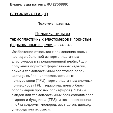
Владельцы патента RU 2750889:
ВЕРСАЛИС С.П.А. (IT)
Похожие патенты:
Полые частицы из
термопластичных эластомеров и пористые
формованные изделия
// 2743348
Изобретение относится к применению полых
частиц с оболочкой из термопластичных
эластомеров и газонаполненной ячейкой для
получения пористых формованных изделий,
причем термопластичный эластомер полой
частицы выбран из термопластичных
полиуретанов (TPU), термопластичных сложных
полиэфиров (TPE), термопластичных блок-
сополимеров простых полиэфиров (PEBA) и
амидов или термопластичных блок-сополимеров
стирола и бутадиена (TPS); и газонаполненная
ячейка содержит кислород, азот, аргон, диоксид
углерода или их смеси.