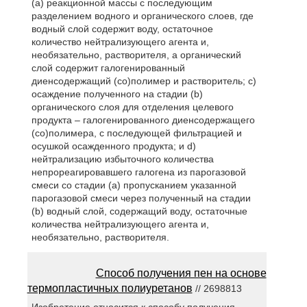
(а) реакционной массы с последующим
разделением водного и органического слоев, где
водный слой содержит воду, остаточное
количество нейтрализующего агента и,
необязательно, растворителя, а органический
слой содержит галогенированный
диенсодержащий (со)полимер и растворитель; с)
осаждение полученного на стадии (b)
органического слоя для отделения целевого
продукта – галогенированного диенсодержащего
(со)полимера, с последующей фильтрацией и
осушкой осажденного продукта; и d)
нейтрализацию избыточного количества
непрореагировавшего галогена из парогазовой
смеси со стадии (а) пропусканием указанной
парогазовой смеси через полученный на стадии
(b) водный слой, содержащий воду, остаточные
количества нейтрализующего агента и,
необязательно, растворителя.
Способ получения пен на основе
термопластичных полиуретанов
// 2698813
Изобретение относится к способу получения