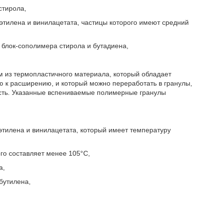
стирола,
 этилена и винилацетата, частицы которого имеют средний
о блок-сополимера стирола и бутадиена,
 из термопластичного материала, который обладает
 к расширению, и который можно переработать в гранулы,
ость. Указанные вспениваемые полимерные гранулы
этилена и винилацетата, который имеет температуру
го составляет менее 105°С,
а,
 бутилена,