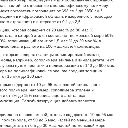
ьный мономер, используемый для образования стирольного
 мас. частей по отношению к полиолефиновому полимеру.
-1
-1
меют показатель поглощения от 698 см
до 2850 см
,
лощения в инфракрасной области, измеренного с помощью
го отражения) в интервале от 0,1 до 2,5.
ию, которая содержит от 20 мас.% до 80 мас.%
етата, в которой этилен составляет по меньшей мере 50%,
%, вспенивающий агент от 1,5 мас.% до 20 мас.%, в
 лимонена, в расчете на 100 мас. частей композиции.
 которые содержат частицы полистирольной смолы,
молы, например, сополимера этилена и винилацетата, и от
лучены путем пропитки и полимеризации от 140 до 600 мас.
мера на полиолефиновой смоле, где средняя толщина
 от 15 мкм до 150 мкм.
орые содержат от 10 до 95 мас. частей стирольного
ового полимера, например, сополимера этилена и
и и от 2% до 15% вспенивающего агента, все
композиции. Солюбилизирующая добавка является
иала на основе смесей, которые содержат от 10 до 95 мас.
полистирола, от 90 до 5 мас. частей по меньшей мере
нилацетата, от 0,5 до 30 мас. частей по меньшей мере