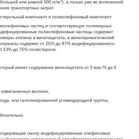
3
большей или равной 500 кг/м
), а только уже во вспененной
ения транспортных затрат.
стирольный компонент и полиолефиновый компонент.
лиолефиновых частиц и соответствующих полимерных
 Модифицированные полиолефиновые частицы содержат
имеры этилена и винилацетата, и винилароматический
материалы содержат от 25% до 87% модифицированного
т 13% до 75% полистирола.
который имеет содержание винилацетата от 3 мас.% до 6
о измельченных волокон,
ерода, или галогенированной углеводородной группы,
обязательно
ат содержащие смолу модифицированные олефиновые