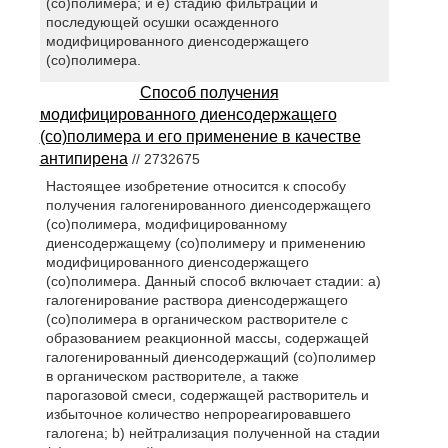
(со)полимера; и e) стадию фильтрации и
последующей осушки осажденного
модифицированного диенсодержащего
(со)полимера.
Способ получения
модифицированного диенсодержащего
(со)полимера и его применение в качестве
антипирена
// 2732675
Настоящее изобретение относится к способу
получения галогенированного диенсодержащего
(со)полимера, модифицированному
диенсодержащему (со)полимеру и применению
модифицированного диенсодержащего
(со)полимера. Данный способ включает стадии: a)
галогенирование раствора диенсодержащего
(со)полимера в органическом растворителе с
образованием реакционной массы, содержащей
галогенированный диенсодержащий (со)полимер
в органическом растворителе, а также
парогазовой смеси, содержащей растворитель и
избыточное количество непрореагировавшего
галогена; b) нейтрализация полученной на стадии