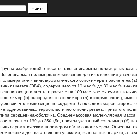
Найти
Группа изобретений относится к вспениваемым полимерным компо
Вспениваемая полимерная композиция для изготовления упаковки 
полимера и/или винилароматического сополимера в расчете на (а)+
винилацетата (ЭВА), содержащего от 10 мас.% до 30 мас.% винилацет
вспенивающего агента в расчете на 100 мас. частей суммы количес
сополимер (b) распределен в полимере (а) в форме частиц, имею
условии, что композиция не содержит блок-сополимеров стирола-
негидрированных, термопластичного полиуретана, привитого пол
типа сердцевина-оболочка. Среднемассовая молекулярная масса 
составляет от 130 до 250 кДа, причем указанный сополимер (б) на
винилароматическим полимером и/или сополимером. Описаны та
композиций для изготовления упаковки, вспененные шарики, а та