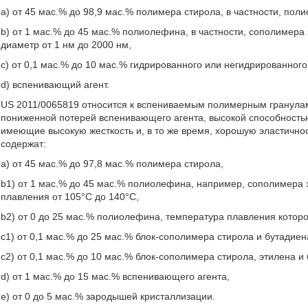
a) от 45 мас.% до 98,9 мас.% полимера стирола, в частности, поли
b) от 1 мас.% до 45 мас.% полиолефина, в частности, сополимера
диаметр от 1 нм до 2000 нм,
c) от 0,1 мас.% до 10 мас.% гидрированного или негидрированног
d) вспенивающий агент.
US 2011/0065819 относится к вспениваемым полимерным гранулам
пониженной потерей вспенивающего агента, высокой способностью
имеющие высокую жесткость и, в то же время, хорошую эластичн
содержат:
а) от 45 мас.% до 97,8 мас.% полимера стирола,
b1) от 1 мас.% до 45 мас.% полиолефина, например, сополимера 
плавления от 105°C до 140°C,
b2) от 0 до 25 мас.% полиолефина, температура плавления которо
с1) от 0,1 мас.% до 25 мас.% блок-сополимера стирола и бутадиен
с2) от 0,1 мас.% до 10 мас.% блок-сополимера стирола, этилена и
d) от 1 мас.% до 15 мас.% вспенивающего агента,
e) от 0 до 5 мас.% зародышей кристаллизации.