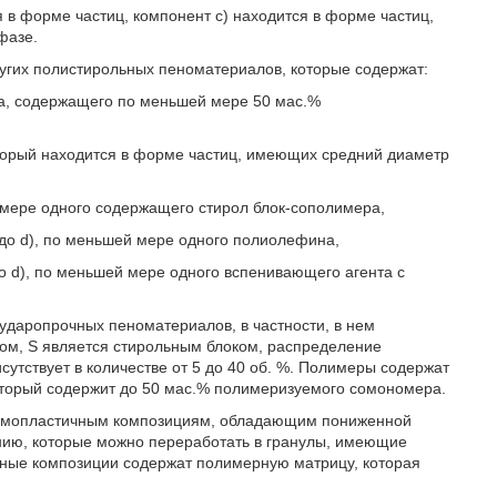
я в форме частиц, компонент с) находится в форме частиц,
фазе.
гих полистирольных пеноматериалов, которые содержат:
ла, содержащего по меньшей мере 50 мас.%
который находится в форме частиц, имеющих средний диаметр
ей мере одного содержащего стирол блок-сополимера,
) до d), по меньшей мере одного полиолефина,
 до d), по меньшей мере одного вспенивающего агента с
ударопрочных пеноматериалов, в частности, в нем
ном, S является стирольным блоком, распределение
сутствует в количестве от 5 до 40 об. %. Полимеры содержат
оторый содержит до 50 мас.% полимеризуемого сомономера.
ермопластичным композициям, обладающим пониженной
нию, которые можно переработать в гранулы, имеющие
анные композиции содержат полимерную матрицу, которая