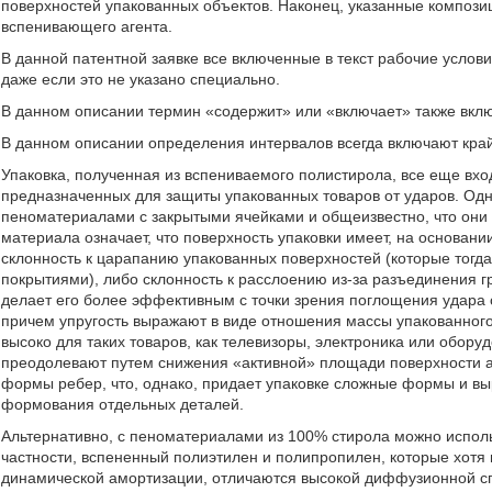
поверхностей упакованных объектов. Наконец, указанные композ
вспенивающего агента.
В данной патентной заявке все включенные в текст рабочие услов
даже если это не указано специально.
В данном описании термин «содержит» или «включает» также вклю
В данном описании определения интервалов всегда включают край
Упаковка, полученная из вспениваемого полистирола, все еще вх
предназначенных для защиты упакованных товаров от ударов. Од
пеноматериалами с закрытыми ячейками и общеизвестно, что они 
материала означает, что поверхность упаковки имеет, на основани
склонность к царапанию упакованных поверхностей (которые то
покрытиями), либо склонность к расслоению из-за разъединения г
делает его более эффективным с точки зрения поглощения удара 
причем упругость выражают в виде отношения массы упакованного
высоко для таких товаров, как телевизоры, электроника или обор
преодолевают путем снижения «активной» площади поверхности 
формы ребер, что, однако, придает упаковке сложные формы и вы
формования отдельных деталей.
Альтернативно, с пеноматериалами из 100% стирола можно испол
частности, вспененный полиэтилен и полипропилен, которые хотя 
динамической амортизации, отличаются высокой диффузионной сп