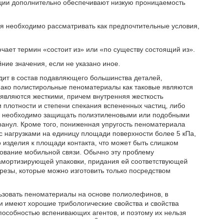
иции дополнительно обеспечивают низкую проницаемость
ия необходимо рассматривать как предпочтительные условия,
чает термин «состоит из» или «по существу состоящий из».
ние значения, если не указано иное.
одит в состав подавляющего большинства деталей,
нако полистирольные пеноматериалы как таковые являются
являются жесткими, причем внутренняя жесткость
и плотности и степени спекания вспененных частиц, либо
гда необходимо защищать полиэтиленовыми или подобными
ранул. Кроме того, пониженная упругость пеноматериала
с нагрузками на единицу площади поверхности более 5 кПа,
 изделия к площади контакта, что может быть слишком
удование мобильной связи. Обычно эту проблему
амортизирующей упаковки, придания ей соответствующей
резы, которые можно изготовить только посредством
ьзовать пеноматериалы на основе полиолефинов, в
и имеют хорошие трибологические свойства и свойства
особностью вспенивающих агентов, и поэтому их нельзя