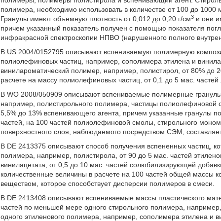
полимеры, полимеры полистирола и вспенивающий агент. Стирол
полимера, необходимо использовать в количестве от 100 до 1000
3
Гранулы имеют объемную плотность от 0,012 до 0,20 г/см
и они и
причем указанный показатель получен с помощью показателя пог
инфракрасной спектроскопии НПВО (нарушенного полного внутренне
В US 2004/0152795 описывают вспениваемую полимерную композиц
полиолефиновых частиц, например, сополимера этилена и винилац
винилароматический полимер, например, полистирол, от 80% до 20
расчете на массу полиолефиновых частиц, от 0,1 до 5 мас. частей
В WO 2008/050909 описывают вспениваемые полимерные гранулы,
например, полистирольного полимера, частицы полиолефиновой с
5,5% до 13% вспенивающего агента, причем указанные гранулы по
частей, на 100 частей полиолефиновой смолы, стирольного моно
поверхностного слоя, наблюдаемого посредством СЭМ, составляет
В DE 2413375 описывают способ получения вспененных частиц, кот
полимера, например, полистирола, от 90 до 5 мас. частей этилен
винилацетата, от 0,5 до 10 мас. частей солюбилизирующей добавк
количественные величины в расчете на 100 частей общей массы 
веществом, которое способствует дисперсии полимеров в смеси.
В DE 2413408 описывают вспениваемые массы пластического матер
частей по меньшей мере одного стирольного полимера, например, 
одного этиленового полимера, например, сополимера этилена и ви