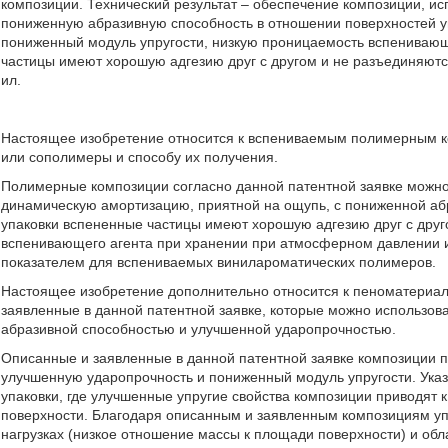
композиции. Технический результат – обеспечение композиции, и
пониженную абразивную способность в отношении поверхностей у
пониженный модуль упругости, низкую проницаемость вспенивающе
частицы имеют хорошую адгезию друг с другом и не разъединяются во
ил.
Настоящее изобретение относится к вспениваемым полимерным 
или сополимеры и способу их получения.
Полимерные композиции согласно данной патентной заявке можно
динамическую амортизацию, приятной на ощупь, с пониженной абр
упаковки вспененные частицы имеют хорошую адгезию друг с друг
вспенивающего агента при хранении при атмосферном давлении 
показателем для вспениваемых винилароматических полимеров.
Настоящее изобретение дополнительно относится к пеноматериа
заявленные в данной патентной заявке, которые можно использова
абразивной способностью и улучшенной ударопрочностью.
Описанные и заявленные в данной патентной заявке композиции 
улучшенную ударопрочность и пониженный модуль упругости. Указ
упаковки, где улучшенные упругие свойства композиции приводят 
поверхности. Благодаря описанным и заявленным композициям уп
нагрузках (низкое отношение массы к площади поверхности) и об