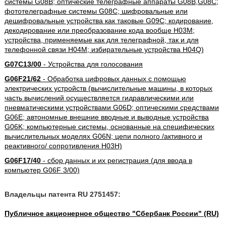
системы G08B; оптические телеграфные аппараты G08B,G08C;
фототелеграфные системы G08C; шифровальные или
дешифровальные устройства как таковые G09C; кодирование,
декодирование или преобразование кода вообще H03M;
устройства, применяемые как для телеграфной, так и для
телефонной связи H04M; избирательные устройства H04Q)
G07C13/00
- Устройства для голосования
G06F21/62
- Обработка цифровых данных с помощью
электрических устройств (вычислительные машины, в которых
часть вычислений осуществляется гидравлическими или
пневматическими устройствами G06D; оптическими средствами
G06E; автономные внешние вводные и выводные устройства
G06K; компьютерные системы, основанные на специфических
вычислительных моделях G06N; цепи полного /активного и
реактивного/ сопротивления H03H)
G06F17/40
- сбор данных и их регистрация (для ввода в
компьютер G06F 3/00)
Владельцы патента RU 2751457:
Публичное акционерное общество "Сбербанк России" (RU)