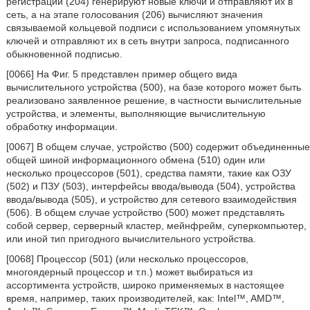
регистрации (204) генерируют новые ключи и отправляют их в
сеть, а на этапе голосования (206) вычисляют значения
связываемой кольцевой подписи с использованием упомянутых
ключей и отправляют их в сеть внутри запроса, подписанного
обыкновенной подписью.
[0066] На Фиг. 5 представлен пример общего вида
вычислительного устройства (500), на базе которого может быть
реализовано заявленное решение, в частности вычислительные
устройства, и элементы, выполняющие вычислительную
обработку информации.
[0067] В общем случае, устройство (500) содержит объединенные
общей шиной информационного обмена (510) один или
несколько процессоров (501), средства памяти, такие как ОЗУ
(502) и ПЗУ (503), интерфейсы ввода/вывода (504), устройства
ввода/вывода (505), и устройство для сетевого взаимодействия
(506). В общем случае устройство (500) может представлять
собой сервер, серверный кластер, мейнфрейм, суперкомпьютер,
или иной тип пригодного вычислительного устройства.
[0068] Процессор (501) (или несколько процессоров,
многоядерный процессор и т.п.) может выбираться из
ассортимента устройств, широко применяемых в настоящее
время, например, таких производителей, как: Intel™, AMD™,