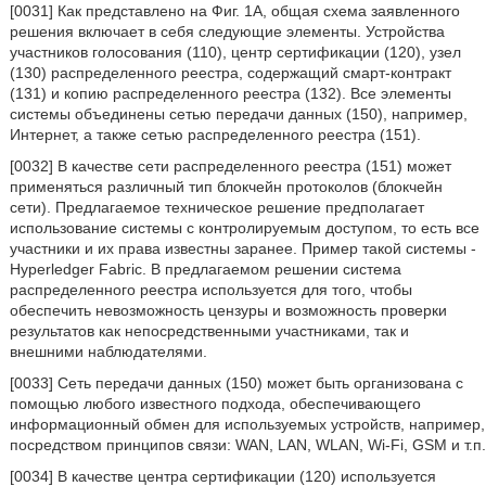
[0031] Как представлено на Фиг. 1А, общая схема заявленного
решения включает в себя следующие элементы. Устройства
участников голосования (110), центр сертификации (120), узел
(130) распределенного реестра, содержащий смарт-контракт
(131) и копию распределенного реестра (132). Все элементы
системы объединены сетью передачи данных (150), например,
Интернет, а также сетью распределенного реестра (151).
[0032] В качестве сети распределенного реестра (151) может
применяться различный тип блокчейн протоколов (блокчейн
сети). Предлагаемое техническое решение предполагает
использование системы с контролируемым доступом, то есть все
участники и их права известны заранее. Пример такой системы -
Hyperledger Fabric. В предлагаемом решении система
распределенного реестра используется для того, чтобы
обеспечить невозможность цензуры и возможность проверки
результатов как непосредственными участниками, так и
внешними наблюдателями.
[0033] Сеть передачи данных (150) может быть организована с
помощью любого известного подхода, обеспечивающего
информационный обмен для используемых устройств, например,
посредством принципов связи: WAN, LAN, WLAN, Wi-Fi, GSM и т.п.
[0034] В качестве центра сертификации (120) используется