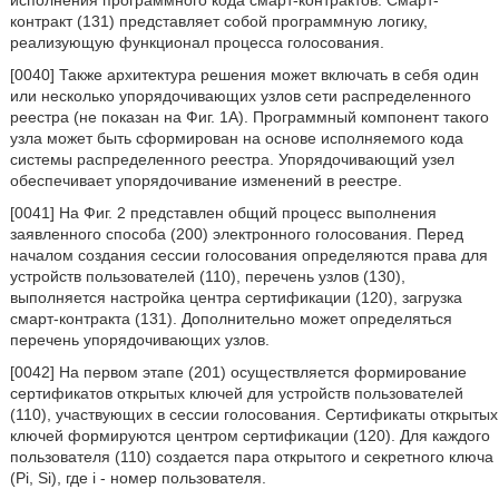
исполнения программного кода смарт-контрактов. Смарт-
контракт (131) представляет собой программную логику,
реализующую функционал процесса голосования.
[0040] Также архитектура решения может включать в себя один
или несколько упорядочивающих узлов сети распределенного
реестра (не показан на Фиг. 1А). Программный компонент такого
узла может быть сформирован на основе исполняемого кода
системы распределенного реестра. Упорядочивающий узел
обеспечивает упорядочивание изменений в реестре.
[0041] На Фиг. 2 представлен общий процесс выполнения
заявленного способа (200) электронного голосования. Перед
началом создания сессии голосования определяются права для
устройств пользователей (110), перечень узлов (130),
выполняется настройка центра сертификации (120), загрузка
смарт-контракта (131). Дополнительно может определяться
перечень упорядочивающих узлов.
[0042] На первом этапе (201) осуществляется формирование
сертификатов открытых ключей для устройств пользователей
(110), участвующих в сессии голосования. Сертификаты открытых
ключей формируются центром сертификации (120). Для каждого
пользователя (110) создается пара открытого и секретного ключа
(Pi, Si), где i - номер пользователя.