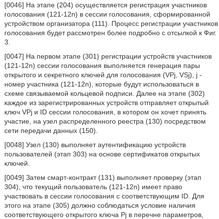
[0046] На этапе (204) осуществляется регистрация участников
голосования (121-12n) в сессии голосования, сформированной
устройством организатора (111). Процесс регистрации участников
голосования будет рассмотрен более подробно с отсылкой к Фиг.
3.
[0047] На первом этапе (301) регистрации устройств участников
(121-12n) сессии голосования выполняется генерация пары
открытого и секретного ключей для голосования (VPj, VSj), j -
номер участника (121-12n), которые будут использоваться в
схеме связываемой кольцевой подписи. Далее на этапе (302)
каждое из зарегистрированных устройств отправляет открытый
ключ VPj и ID сессии голосования, в котором он хочет принять
участие, на узел распределенного реестра (130) посредством
сети передачи данных (150).
[0048] Узел (130) выполняет аутентификацию устройств
пользователей (этап 303) на основе сертификатов открытых
ключей.
[0049] Затем смарт-контракт (131) выполняет проверку (этап
304), что текущий пользователь (121-12n) имеет право
участвовать в сессии голосования с соответствующим ID. Для
этого на этапе (305) должно соблюдаться условие наличия
соответствующего открытого ключа Pj в перечне параметров,