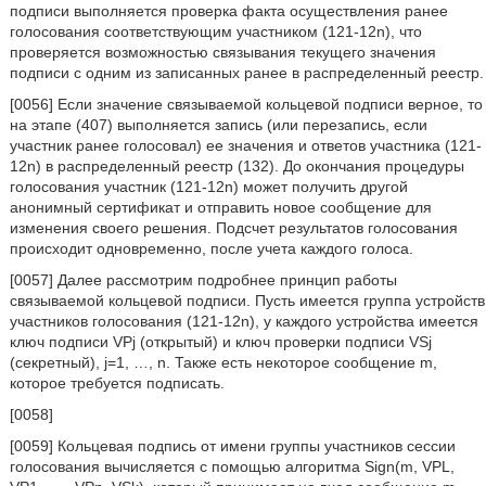
подписи выполняется проверка факта осуществления ранее
голосования соответствующим участником (121-12n), что
проверяется возможностью связывания текущего значения
подписи с одним из записанных ранее в распределенный реестр.
[0056] Если значение связываемой кольцевой подписи верное, то
на этапе (407) выполняется запись (или перезапись, если
участник ранее голосовал) ее значения и ответов участника (121-
12n) в распределенный реестр (132). До окончания процедуры
голосования участник (121-12n) может получить другой
анонимный сертификат и отправить новое сообщение для
изменения своего решения. Подсчет результатов голосования
происходит одновременно, после учета каждого голоса.
[0057] Далее рассмотрим подробнее принцип работы
связываемой кольцевой подписи. Пусть имеется группа устройств
участников голосования (121-12n), у каждого устройства имеется
ключ подписи VPj (открытый) и ключ проверки подписи VSj
(секретный), j=1, …, n. Также есть некоторое сообщение m,
которое требуется подписать.
[0058]
[0059] Кольцевая подпись от имени группы участников сессии
голосования вычисляется с помощью алгоритма Sign(m, VPL,