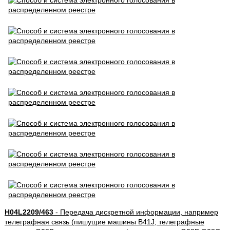
H04L2209/463
- Передача дискретной информации, например
телеграфная связь (пишущие машины B41J; телеграфные