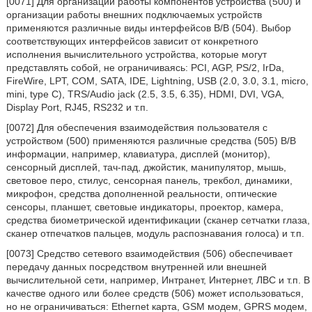
[0071] Для организации работы компонентов устройства (500) и
организации работы внешних подключаемых устройств
применяются различные виды интерфейсов В/В (504). Выбор
соответствующих интерфейсов зависит от конкретного
исполнения вычислительного устройства, которые могут
представлять собой, не ограничиваясь: PCI, AGP, PS/2, IrDa,
FireWire, LPT, COM, SATA, IDE, Lightning, USB (2.0, 3.0, 3.1, micro,
mini, type C), TRS/Audio jack (2.5, 3.5, 6.35), HDMI, DVI, VGA,
Display Port, RJ45, RS232 и т.п.
[0072] Для обеспечения взаимодействия пользователя с
устройством (500) применяются различные средства (505) В/В
информации, например, клавиатура, дисплей (монитор),
сенсорный дисплей, тач-пад, джойстик, манипулятор, мышь,
световое перо, стилус, сенсорная панель, трекбол, динамики,
микрофон, средства дополненной реальности, оптические
сенсоры, планшет, световые индикаторы, проектор, камера,
средства биометрической идентификации (сканер сетчатки глаза,
сканер отпечатков пальцев, модуль распознавания голоса) и т.п.
[0073] Средство сетевого взаимодействия (506) обеспечивает
передачу данных посредством внутренней или внешней
вычислительной сети, например, Интранет, Интернет, ЛВС и т.п. В
качестве одного или более средств (506) может использоваться,
но не ограничиваться: Ethernet карта, GSM модем, GPRS модем,