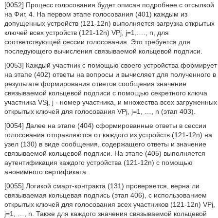
[0052] Процесс голосования будет описан подробнее с отсылкой
на Фиг. 4. На первом этапе голосования (401) каждым из
допущенных устройств (121-12n) выполняется загрузка открытых
ключей всех устройств (121-12n) VPj, j=1,.…, n, для
соответствующей сессии голосования. Это требуется для
последующего вычисления связываемой кольцевой подписи.
[0053] Каждый участник с помощью своего устройства формирует
на этапе (402) ответы на вопросы и вычисляет для полученного в
результате формирования ответов сообщения значение
связываемой кольцевой подписи с помощью секретного ключа
участника VSj, j - номер участника, и множества всех загруженных
открытых ключей для голосования VPj, j=1, …, n (этап 403).
[0054] Далее на этапе (404) сформированные ответы в сессии
голосования отправляются от каждого из устройств (121-12n) на
узел (130) в виде сообщения, содержащего ответы и значение
связываемой кольцевой подписи. На этапе (405) выполняется
аутентификация каждого устройства (121-12n) с помощью
анонимного сертификата.
[0055] Логикой смарт-контракта (131) проверяется, верна ли
связываемая кольцевая подпись (этап 406), с использованием
открытых ключей для голосования всех участников (121-12n) VPj,
j=1, …, n. Также для каждого значения связываемой кольцевой