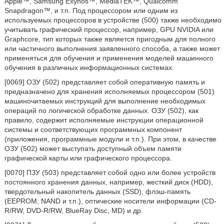
Apple™, Samsung Exynos™, MediaTEK™, Qualcomm
Snapdragon™, и т.п. Под процессором или одним из
используемых процессоров в устройстве (500) также необходимо
учитывать графический процессор, например, GPU NVIDIA или
Graphcore, тип которых также является пригодным для полного
или частичного выполнения заявленного способа, а также может
применяться для обучения и применения моделей машинного
обучения в различных информационных системах.
[0069] ОЗУ (502) представляет собой оперативную память и
предназначено для хранения исполняемых процессором (501)
машиночитаемых инструкций для выполнение необходимых
операций по логической обработке данных. ОЗУ (502), как
правило, содержит исполняемые инструкции операционной
системы и соответствующих программных компонент
(приложения, программные модули и т.п.). При этом, в качестве
ОЗУ (502) может выступать доступный объем памяти
графической карты или графического процессора.
[0070] ПЗУ (503) представляет собой одно или более устройств
постоянного хранения данных, например, жесткий диск (HDD),
твердотельный накопитель данных (SSD), флэш-память
(EEPROM, NAND и т.п.), оптические носители информации (CD-
R/RW, DVD-R/RW, BlueRay Disc, MD) и др.