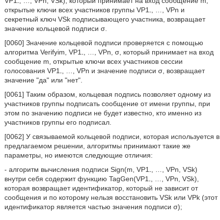
VP1
, …, VPn, VSk), который принимает на вход сообщение m,
-
открытые ключи всех участников группы VP1
, …, VPn и
-
секретный ключ VSk подписывающего участника, возвращает
значение кольцевой подписи σ.
[0060] Значение кольцевой подписи проверяется с помощью
алгоритма Verifyim, VP1
, …, VPn, σ, который принимает на вход
-
сообщение m, открытые ключи всех участников сессии
голосования VP1
, …, VPn и значение подписи σ, возвращает
-
значение "да" или "нет".
[0061] Таким образом, кольцевая подпись позволяет одному из
участников группы подписать сообщение от имени группы, при
этом по значению подписи не будет известно, кто именно из
участников группы его подписал.
[0062] У связываемой кольцевой подписи, которая используется в
предлагаемом решении, алгоритмы принимают такие же
параметры, но имеются следующие отличия:
- алгоритм вычисления подписи Sign(m, VP1
, …, VPn, VSk)
-
внутри себя содержит функцию TagGen(VP1
, …, VPn, VSk),
-
которая возвращает идентификатор, который не зависит от
сообщения и по которому нельзя восстановить VSk или VPk (этот
идентификатор является частью значения подписи σ);