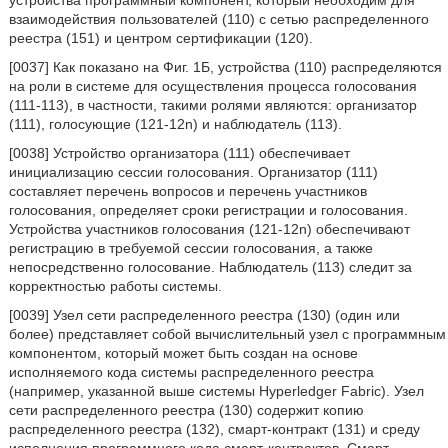
устройства программный компонент, который необходим для
взаимодействия пользователей (110) с сетью распределенного
реестра (151) и центром сертификации (120).
[0037] Как показано на Фиг. 1Б, устройства (110) распределяются
на роли в системе для осуществления процесса голосования
(111-113), в частности, такими ролями являются: организатор
(111), голосующие (121-12n) и наблюдатель (113).
[0038] Устройство организатора (111) обеспечивает
инициализацию сессии голосования. Организатор (111)
составляет перечень вопросов и перечень участников
голосования, определяет сроки регистрации и голосования.
Устройства участников голосования (121-12n) обеспечивают
регистрацию в требуемой сессии голосования, а также
непосредственно голосование. Наблюдатель (113) следит за
корректностью работы системы.
[0039] Узел сети распределенного реестра (130) (один или
более) представляет собой вычислительный узел с программным
компонентом, который может быть создан на основе
исполняемого кода системы распределенного реестра
(например, указанной выше системы Hyperledger Fabric). Узел
сети распределенного реестра (130) содержит копию
распределенного реестра (132), смарт-контракт (131) и среду