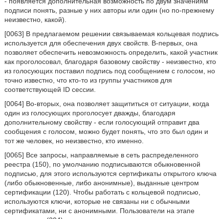
- появляется дополнительная возможность по двум значениям
подписи понять, разные у них авторы или один (но по-прежнему
неизвестно, какой).
[0063] В предлагаемом решении связываемая кольцевая подпись
используется для обеспечения двух свойств. В-первых, она
позволяет обеспечить невозможность определить, какой участник
как проголосовал, благодаря базовому свойству - неизвестно, кто
из голосующих поставил подпись под сообщением с голосом, но
точно известно, что кто-то из группы участников для
соответствующей ID сессии.
[0064] Во-вторых, она позволяет защититься от ситуации, когда
один из голосующих проголосует дважды, благодаря
дополнительному свойству - если голосующий отправит два
сообщения с голосом, можно будет понять, что это был один и
тот же человек, но неизвестно, кто именно.
[0065] Все запросы, направляемые в сеть распределенного
реестра (150), по умолчанию подписываются обыкновенной
подписью, для этого используются сертификаты открытого ключа
(либо обыкновенные, либо анонимные), выданные центром
сертификации (120). Чтобы работать с кольцевой подписью,
используются ключи, которые не связаны ни с обычными
сертификатами, ни с анонимными. Пользователи на этапе