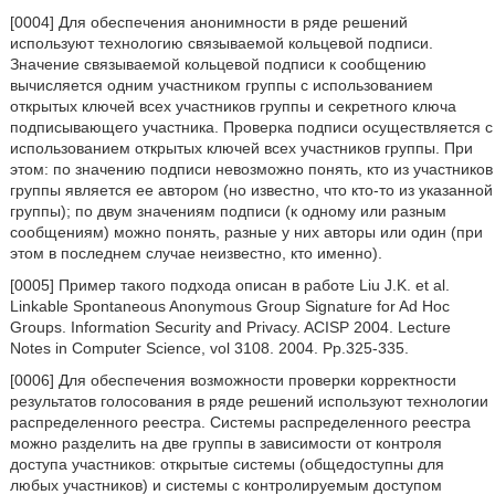
[0004] Для обеспечения анонимности в ряде решений
используют технологию связываемой кольцевой подписи.
Значение связываемой кольцевой подписи к сообщению
вычисляется одним участником группы с использованием
открытых ключей всех участников группы и секретного ключа
подписывающего участника. Проверка подписи осуществляется с
использованием открытых ключей всех участников группы. При
этом: по значению подписи невозможно понять, кто из участников
группы является ее автором (но известно, что кто-то из указанной
группы); по двум значениям подписи (к одному или разным
сообщениям) можно понять, разные у них авторы или один (при
этом в последнем случае неизвестно, кто именно).
[0005] Пример такого подхода описан в работе Liu J.K. et al.
Linkable Spontaneous Anonymous Group Signature for Ad Hoc
Groups. Information Security and Privacy. ACISP 2004. Lecture
Notes in Computer Science, vol 3108. 2004. Pp.325-335.
[0006] Для обеспечения возможности проверки корректности
результатов голосования в ряде решений используют технологии
распределенного реестра. Системы распределенного реестра
можно разделить на две группы в зависимости от контроля
доступа участников: открытые системы (общедоступны для
любых участников) и системы с контролируемым доступом