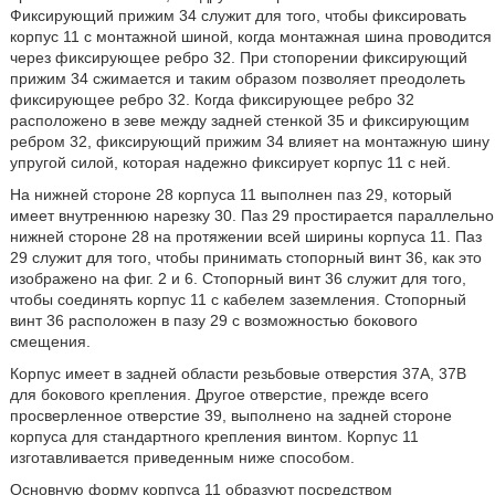
Фиксирующий прижим 34 служит для того, чтобы фиксировать
корпус 11 с монтажной шиной, когда монтажная шина проводится
через фиксирующее ребро 32. При стопорении фиксирующий
прижим 34 сжимается и таким образом позволяет преодолеть
фиксирующее ребро 32. Когда фиксирующее ребро 32
расположено в зеве между задней стенкой 35 и фиксирующим
ребром 32, фиксирующий прижим 34 влияет на монтажную шину
упругой силой, которая надежно фиксирует корпус 11 с ней.
На нижней стороне 28 корпуса 11 выполнен паз 29, который
имеет внутреннюю нарезку 30. Паз 29 простирается параллельно
нижней стороне 28 на протяжении всей ширины корпуса 11. Паз
29 служит для того, чтобы принимать стопорный винт 36, как это
изображено на фиг. 2 и 6. Стопорный винт 36 служит для того,
чтобы соединять корпус 11 с кабелем заземления. Стопорный
винт 36 расположен в пазу 29 с возможностью бокового
смещения.
Корпус имеет в задней области резьбовые отверстия 37А, 37В
для бокового крепления. Другое отверстие, прежде всего
просверленное отверстие 39, выполнено на задней стороне
корпуса для стандартного крепления винтом. Корпус 11
изготавливается приведенным ниже способом.
Основную форму корпуса 11 образуют посредством