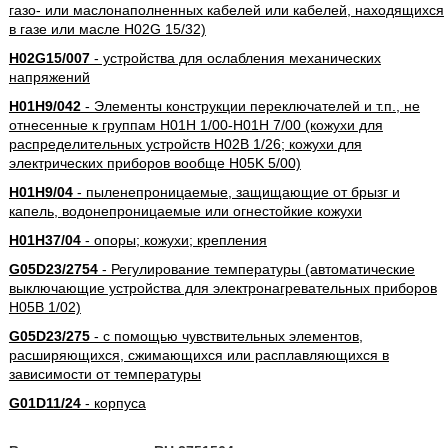
газо- или маслонаполненных кабелей или кабелей, находящихся
в газе или масле H02G 15/32)
H02G15/007
- устройства для ослабления механических
напряжений
H01H9/042
- Элементы конструкции переключателей и т.п., не
отнесенные к группам H01H 1/00-H01H 7/00 (кожухи для
распределительных устройств H02B 1/26; кожухи для
электрических приборов вообще H05K 5/00)
H01H9/04
- пыленепроницаемые, защищающие от брызг и
капель, водонепроницаемые или огнестойкие кожухи
H01H37/04
- опоры; кожухи; крепления
G05D23/2754
- Регулирование температуры (автоматические
выключающие устройства для электронагревательных приборов
H05B 1/02)
G05D23/275
- с помощью чувствительных элементов,
расширяющихся, сжимающихся или расплавляющихся в
зависимости от температуры
G01D11/24
- корпуса