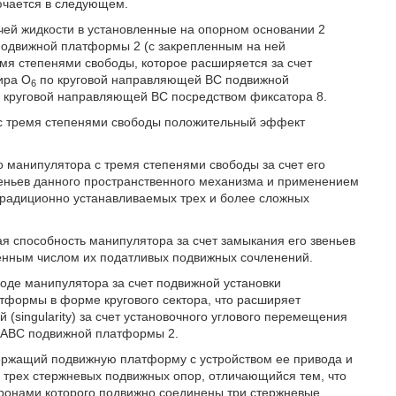
ючается в следующем.
очей жидкости в установленные на опорном основании 2
 подвижной платформы 2 (с закрепленным на ней
мя степенями свободы, которое расширяется за счет
ира O
по круговой направляющей ВС подвижной
6
о круговой направляющей ВС посредством фиксатора 8.
с тремя степенями свободы положительный эффект
 манипулятора с тремя степенями свободы за счет его
ньев данного пространственного механизма и применением
традиционно устанавливаемых трех и более сложных
ая способность манипулятора за счет замыкания его звеньев
шенным числом их податливых подвижных сочленений.
оде манипулятора за счет подвижной установки
формы в форме кругового сектора, что расширяет
(singularity) за счет установочного углового перемещения
а ABC подвижной платформы 2.
ержащий подвижную платформу с устройством ее привода и
 трех стержневых подвижных опор, отличающийся тем, что
оронами которого подвижно соединены три стержневые