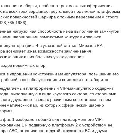
отовления и сборки, особенно трех сложных сферических
 на всех трех вершинах треугольной подвижной платформы
еских поверхностей шарнира с точным пересечением строго
628,765.1986).
ченная нагрузочная способность из-за выполнения замкнутой
онними шарнирными замкнутыми контурами звеньев
ипулятора (рис. 4 в указанной статье: Мирзаев Р.А.,
ра возникает из-за возможности заклинивания
озникающих в них больших углах давления
иводов подвижных опор.
яся в упрощении конструкции манипулятора, повышении его
о рабочей зоны обслуживания и снижения его габаритов.
то предлагаемый платформенный VIP-манипулятор содержит
ода, выполненную в виде кругового сектора, со сторонами
ьного двупарного звена с различным сочетанием на нем
инематических пар, из которых сферический шарнир
формы.
На фиг. 1 изображен общий вид платформенного VIP-
основание 1 и подвижную платформу 2 с устройством ее
тора ABC, ограниченного дугой окружности ВС и двумя