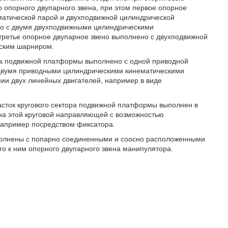
 опорного двупарного звена, при этом первое опорное
матической парой и двухподвижной цилиндрической
но с двумя двухподвижными цилиндрическими
ретье опорное двупарное звено выполнено с двухподвижной
еским шарниром.
ода подвижной платформы выполнено с одной приводной
 двумя приводными цилиндрическими кинематическими
ии двух линейных двигателей, например в виде
асток кругового сектора подвижной платформы выполнен в
на этой круговой направляющей с возможностью
например посредством фиксатора.
ыполнены с попарно соединенными и соосно расположенными
о к ним опорного двупарного звена манипулятора.