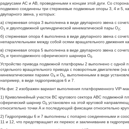
радиусами АС и АВ, проведенными к концам этой дуги. Со сторон
подвижно соединены три стержневые подвижные опоры 3, 4 и 5, к
двупарного звена, у которых:
а) стержневая опора 3 выполнена в виде двупарного звена с соч
O
и двухподвижной цилиндрической кинематической пары O
;
1
2
б) стержневая опора 4 выполнена в виде двупарного звена с соче
непараллельными между собой осями вращательного движения к
в) стержневая опора 5 выполнена в виде двупарного звена с соч
O
и трехподвижного сферического шарнира O
.
5
6
Устройство привода подвижной платформы 2 выполнено с одной 
отдельного вращательного привода с поворотным двигателем (на 
кинематическими парами O
и O
, выполненными в виде установл
4
5
например, в виде гидроприводов 6 и 7.
На фиг. 2 изображен вариант выполнения платформенного VIP-ман
1) Криволинейный участок ВС кругового сектора ABC подвижной п
сферический шарнир O
установлен на этой круговой направляющ
6
относительно точки А и последующей фиксации относительно кру
2) Гидроприводы 6 и 7 выполнены с попарно соединенными и соо
11 и 12, что предотвращает их перекос и заклинивание в гидропр