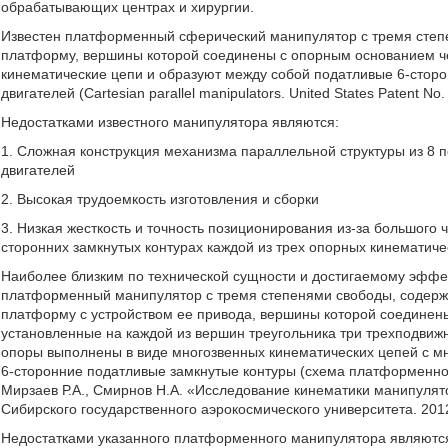
обрабатывающих центрах и хирургии.
Известен платформенный сферический манипулятор с тремя сте
платформу, вершины которой соединены с опорным основанием ч
кинематические цепи и образуют между собой податливые 6-сторо
двигателей (Cartesian parallel manipulators. United States Patent No.
Недостатками известного манипулятора являются:
1. Сложная конструкция механизма параллельной структуры из 8 
двигателей
2. Высокая трудоемкость изготовления и сборки
3. Низкая жесткость и точность позиционирования из-за большого
сторонних замкнутых контурах каждой из трех опорных кинематиче
Наиболее близким по технической сущности и достигаемому эффе
платформенный манипулятор с тремя степенями свободы, содерж
платформу с устройством ее привода, вершины которой соедине
установленные на каждой из вершин треугольника три трехподви
опоры выполнены в виде многозвенных кинематических цепей с 
6-сторонние податливые замкнутые контуры (схема платформенно
Мирзаев Р.А., Смирнов Н.А. «Исследование кинематики манипулят
Сибирского государственного аэрокосмического университета. 2012. 
Недостатками указанного платформенного манипулятора являютс