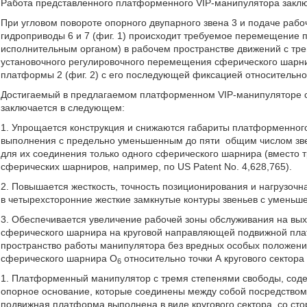
Работа представленного платформенного VIP-манипулятора закл
При угловом повороте опорного двупарного звена 3 и подаче раб
гидроприводы 6 и 7 (фиг. 1) происходит требуемое перемещение
исполнительным органом) в рабочем пространстве движений с тре
установочного регулировочного перемещения сферического шарн
платформы 2 (фиг. 2) с его последующей фиксацией относительн
Достигаемый в предлагаемом платформенном VIP-манипуляторе 
заключается в следующем:
1. Упрощается конструкция и снижаются габариты платформенного
выполнения с предельно уменьшенным до пяти
общим числом зве
для их соединения только одного сферического шарнира (вместо 
сферических шарниров, например, по US Patent No. 4,628,765).
2. Повышается жесткость, точность позиционирования и нагрузочн
в четырехсторонние жесткие замкнутые контуры звеньев с умень
3. Обеспечивается увеличение рабочей зоны обслуживания на вых
сферического шарнира на круговой направляющей подвижной плат
пространство работы манипулятора без вредных особых положений 
сферического шарнира O
относительно точки А кругового сектор
6
1. Платформенный манипулятор с тремя степенями свободы, сод
опорное основание, которые соединены между собой посредством
подвижная платформа выполнена в виде кругового сектора, со ст