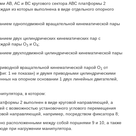
ами АВ, АС и ВС кругового сектора ABC платформы 2
аждая из которых выполнена в виде отдельного опорного
етанием одноподвижной вращательной кинематической пары
танием двух цилиндрических кинематических пар с
аждой пары O
и O
;
3
4
етанием двухподвижной цилиндрической кинематической пары
приводной вращательной кинематической парой O
от
1
фиг. 1 не показан) и двумя приводными цилиндрическими
енных на опорном основании 1 двух линейных двигателей,
ипулятора, в котором:
латформы 2 выполнен в виде круговой направляющей, а
ей с возможностью установочного углового перемещения
говой направляющей, например, посредством фиксатора 8;
сно расположенными между собой поршнями 9 и 10, а также
иводе при нагружении манипулятора.