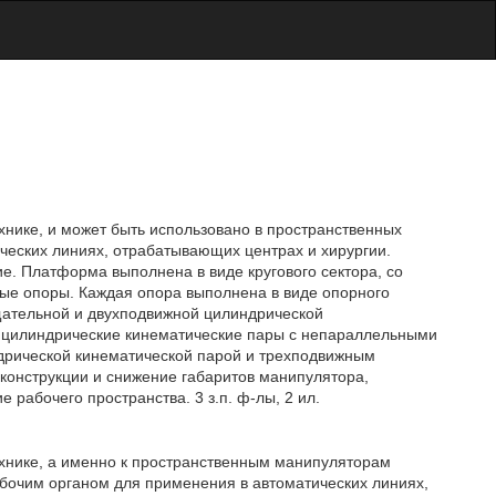
хнике, и может быть использовано в пространственных
ческих линиях, отрабатывающих центрах и хирургии.
. Платформа выполнена в виде кругового сектора, со
ые опоры. Каждая опора выполнена в виде опорного
щательной и двухподвижной цилиндрической
е цилиндрические кинематические пары с непараллельными
дрической кинематической парой и трехподвижным
конструкции и снижение габаритов манипулятора,
 рабочего пространства. 3 з.п. ф-лы, 2 ил.
ехнике, а именно к пространственным манипуляторам
очим органом для применения в автоматических линиях,