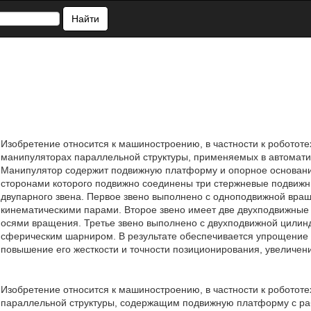
Найти
Изобретение относится к машиностроению, в частности к робототе
манипуляторах параллельной структуры, применяемых в автомати
Манипулятор содержит подвижную платформу и опорное основание
сторонами которого подвижно соединены три стержневые подвижн
двупарного звена. Первое звено выполнено с одноподвижной вра
кинематическими парами. Второе звено имеет две двухподвижны
осями вращения. Третье звено выполнено с двухподвижной цилин
сферическим шарниром. В результате обеспечивается упрощение 
повышение его жесткости и точности позиционирования, увеличение
Изобретение относится к машиностроению, в частности к роботот
параллельной структуры, содержащим подвижную платформу с раб