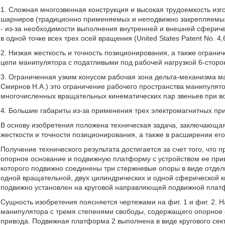
1. Сложная многозвенная конструкция и высокая трудоемкость изг
шарниров (традиционно применяемых и неподвижно закрепляемых
- из-за необходимости выполнения внутренней и внешней сферич
в одной точке всех трех осей вращения (United States Patent No. 4,
2. Низкая жесткость и точность позиционирования, а также ограни
цепи манипулятора с податливыми под рабочей нагрузкой 6-стор
3. Ограниченная узким конусом рабочая зона дельта-механизма ман
Смирнов Н.А.) это ограничение рабочего пространства манипулято
многочисленных вращательных кинематических пар звеньев при в
4. Большие габариты из-за применения трех электромагнитных пр
В основу изобретения положена техническая задача, заключающа
жесткости и точности позиционирования, а также в расширении ег
Получение технического результата достигается за счет того, ч
опорное основание и подвижную платформу с устройством ее прив
которого подвижно соединены три стержневые опоры в виде отдел
одной вращательной, двух цилиндрических и одной сферической к
подвижно установлен на круговой направляющей подвижной плат
Сущность изобретения поясняется чертежами на фиг. 1 и фиг. 2. 
манипулятора с тремя степенями свободы, содержащего опорное 
привода. Подвижная платформа 2 выполнена в виде кругового сек