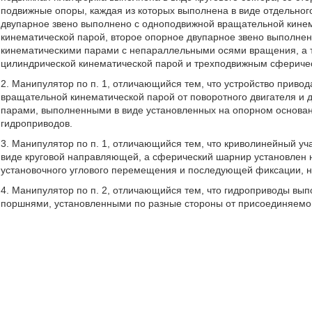
подвижные опоры, каждая из которых выполнена в виде отдельного
двупарное звено выполнено с одноподвижной вращательной кине
кинематической парой, второе опорное двупарное звено выполне
кинематическими парами с непараллельными осями вращения, а т
цилиндрической кинематической парой и трехподвижным сферич
2. Манипулятор по п. 1, отличающийся тем, что устройство прив
вращательной кинематической парой от поворотного двигателя и
парами, выполненными в виде установленных на опорном основан
гидроприводов.
3. Манипулятор по п. 1, отличающийся тем, что криволинейный уч
виде круговой направляющей, а сферический шарнир установлен 
установочного углового перемещения и последующей фиксации, 
4. Манипулятор по п. 2, отличающийся тем, что гидроприводы в
поршнями, установленными по разные стороны от присоединяемог