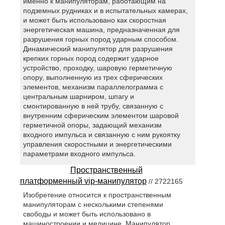
именно к манипуляторам, работающим на
подземных рудниках и в испытательных камерах,
и может быть использовано как скоростная
энергетическая машина, предназначенная для
разрушения горных пород ударным способом.
Динамический манипулятор для разрушения
крепких горных пород содержит ударное
устройство, проходку, шаровую герметичную
опору, выполненную из трех сферических
элементов, механизм параллелограмма с
центральным шарниром, шпагу и
смонтированную в ней трубу, связанную с
внутренним сферическим элементом шаровой
герметичной опоры, задающий механизм
входного импульса и связанную с ним рукоятку
управления скоростными и энергетическими
параметрами входного импульса.
Пространственный
платформенный vip-манипулятор
// 2722165
Изобретение относится к пространственным
манипуляторам с несколькими степенями
свободы и может быть использовано в
машиностроении и медицине. Манипулятор