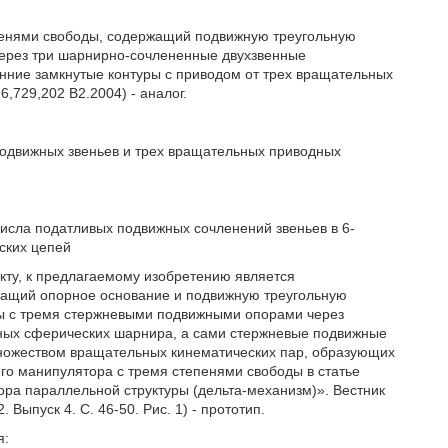
пенями свободы, содержащий подвижную треугольную
ерез три шарнирно-сочлененные двухзвенные
нние замкнутые контуры с приводом от трех вращательных
 6,729,202 B2.2004) - аналог.
подвижных звеньев и трех вращательных приводных
 числа податливых подвижных сочленений звеньев в 6-
ских цепей
кту, к предлагаемому изобретению является
ащий опорное основание и подвижную треугольную
ны с тремя стержневыми подвижными опорами через
жных сферических шарнира, а сами стержневые подвижные
множеством вращательных кинематических пар, образующих
го манипулятора с тремя степенями свободы в статье
ора параллельной структуры (дельта-механизм)». Вестник
Выпуск 4. С. 46-50. Рис. 1) - прототип.
я: