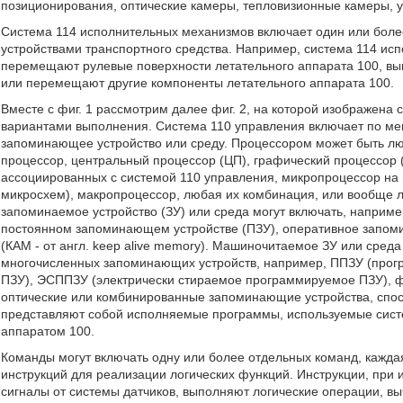
позиционирования, оптические камеры, тепловизионные камеры, ул
Система 114 исполнительных механизмов включает один или боле
устройствами транспортного средства. Например, система 114 ис
перемещают рулевые поверхности летательного аппарата 100, вып
или перемещают другие компоненты летательного аппарата 100.
Вместе с фиг. 1 рассмотрим далее фиг. 2, на которой изображена 
вариантами выполнения. Система 110 управления включает по м
запоминающее устройство или среду. Процессором может быть л
процессор, центральный процессор (ЦП), графический процессор (
ассоциированных с системой 110 управления, микропроцессор на 
микросхем), макропроцессор, любая их комбинация, или вообще
запоминаемое устройство (ЗУ) или среда могут включать, наприме
постоянном запоминающем устройстве (ПЗУ), оперативное запом
(КАМ - от англ. keep alive memory). Машиночитаемое ЗУ или сред
многочисленных запоминающих устройств, например, ППЗУ (прог
ПЗУ), ЭСППЗУ (электрически стираемое программируемое ПЗУ), ф
оптические или комбинированные запоминающие устройства, спос
представляют собой исполняемые программы, используемые сист
аппаратом 100.
Команды могут включать одну или более отдельных команд, кажд
инструкций для реализации логических функций. Инструкции, пр
сигналы от системы датчиков, выполняют логические операции, в