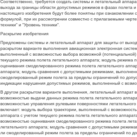
Соответственно, требуется создать системы и летательный аппара
выхода за границы области допустимых режимов в фазах полета и
настоящего изобретения будут более понятны при ознакомлении
формулой, при их рассмотрении совместно с прилагаемыми черт
техники" и "Уровень техники".
Раскрытие изобретения
Предложены системы и летательный аппарат для защиты от выход
раскрытом варианте выполнения авиационная электронная система
выполненный с возможностью выбора возможной (потенциальной) 
текущего режима полета летательного аппарата; модуль режима п
оценивания смоделированного режима полета летательного аппар
аппарата; модуль сравнения с допустимыми режимами, выполненн
смоделированный режим полета за пределы ограничений по допу
индикации нарушения допустимых режимов, выполненный с возмо
В другом раскрытом варианте выполнения, летательный аппарат в
возможностью выдачи данных режима полета летательного аппара
возможностью управления рулевыми поверхностями летательного 
включает: модуль выбора траектории, выполненный с возможност
аппарата с учетом текущего режима полета летательного аппарат
возможностью оценивания смоделированного режима полета лета
летательного аппарата; модуль сравнения с допустимыми режима
ли смоделированный режим полета за пределы ограничений по до