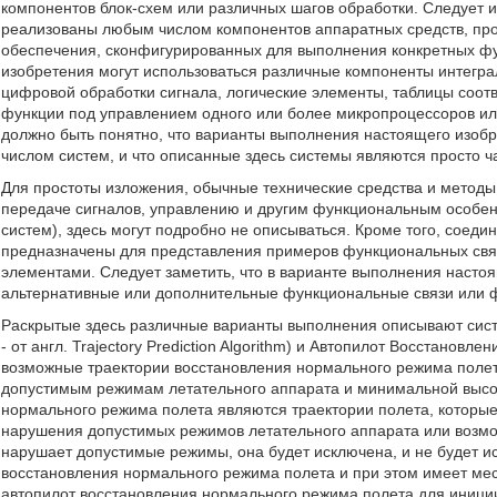
компонентов блок-схем или различных шагов обработки. Следует им
реализованы любым числом компонентов аппаратных средств, пр
обеспечения, сконфигурированных для выполнения конкретных фу
изобретения могут использоваться различные компоненты интегр
цифровой обработки сигнала, логические элементы, таблицы соот
функции под управлением одного или более микропроцессоров или
должно быть понятно, что варианты выполнения настоящего изобр
числом систем, и что описанные здесь системы являются просто 
Для простоты изложения, обычные технические средства и методы
передаче сигналов, управлению и другим функциональным особе
систем), здесь могут подробно не описываться. Кроме того, соед
предназначены для представления примеров функциональных свя
элементами. Следует заметить, что в варианте выполнения насто
альтернативные или дополнительные функциональные связи или 
Раскрытые здесь различные варианты выполнения описывают сист
- от англ. Trajectory Prediction Algorithm) и Автопилот Восстано
возможные траектории восстановления нормального режима полета
допустимым режимам летательного аппарата и минимальной высо
нормального режима полета являются траектории полета, которые
нарушения допустимых режимов летательного аппарата или возмож
нарушает допустимые режимы, она будет исключена, и не будет ис
восстановления нормального режима полета и при этом имеет мес
автопилот восстановления нормального режима полета для иници