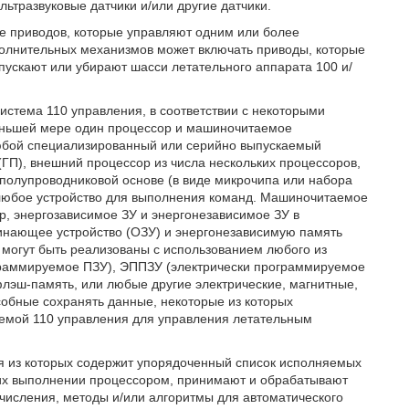
ьтразвуковые датчики и/или другие датчики.
е приводов, которые управляют одним или более
полнительных механизмов может включать приводы, которые
ускают или убирают шасси летательного аппарата 100 и/
система 110 управления, в соответствии с некоторыми
еньшей мере один процессор и машиночитаемое
юбой специализированный или серийно выпускаемый
ГП), внешний процессор из числа нескольких процессоров,
полупроводниковой основе (в виде микрочипа или набора
 любое устройство для выполнения команд. Машиночитаемое
р, энергозависимое ЗУ и энергонезависимое ЗУ в
инающее устройство (ОЗУ) и энергонезависимую память
а могут быть реализованы с использованием любого из
раммируемое ПЗУ), ЭППЗУ (электрически программируемое
лэш-память, или любые другие электрические, магнитные,
обные сохранять данные, некоторые из которых
емой 110 управления для управления летательным
ая из которых содержит упорядоченный список исполняемых
и их выполнении процессором, принимают и обрабатывают
ычисления, методы и/или алгоритмы для автоматического