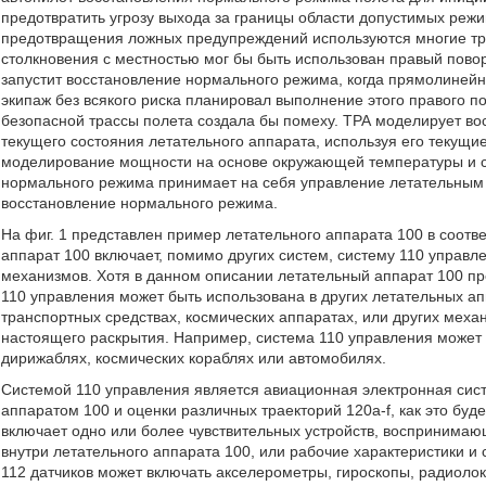
предотвратить угрозу выхода за границы области допустимых режи
предотвращения ложных предупреждений используются многие тр
столкновения с местностью мог бы быть использован правый повор
запустит восстановление нормального режима, когда прямолинейн
экипаж без всякого риска планировал выполнение этого правого п
безопасной трассы полета создала бы помеху. ТРА моделирует во
текущего состояния летательного аппарата, используя его текущи
моделирование мощности на основе окружающей температуры и со
нормального режима принимает на себя управление летательным 
восстановление нормального режима.
На фиг. 1 представлен пример летательного аппарата 100 в соот
аппарат 100 включает, помимо других систем, систему 110 управл
механизмов. Хотя в данном описании летательный аппарат 100 пре
110 управления может быть использована в других летательных а
транспортных средствах, космических аппаратах, или других меха
настоящего раскрытия. Например, система 110 управления может 
дирижаблях, космических кораблях или автомобилях.
Системой 110 управления является авиационная электронная сис
аппаратом 100 и оценки различных траекторий 120a-f, как это буд
включает одно или более чувствительных устройств, восприним
внутри летательного аппарата 100, или рабочие характеристики и
112 датчиков может включать акселерометры, гироскопы, радиолок