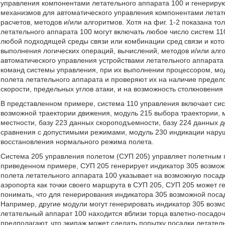
управления компонентами летательного аппарата 100 и генериру
механизмов для автоматического управления компонентами летате
расчетов, методов и/или алгоритмов. Хотя на фиг. 1-2 показана т
летательного аппарата 100 могут включать любое число систем 1
любой подходящей среды связи или комбинации сред связи и кото
выполнения логических операций, вычислений, методов и/или алг
автоматического управления устройствами летательного аппарата
команд системы управления, при их выполнении процессором, м
полета летательного аппарата и проверяют их на наличие предел
скорости, предельных углов атаки, и на возможность столкновения
В представленном примере, система 110 управления включает си
возможной траектории движения, модуль 215 выбора траектории, 
местности, базу 223 данных скороподъемности, базу 224 данных 
сравнения с допустимыми режимами, модуль 230 индикации наруш
восстановления нормального режима полета.
Система 205 управления полетом (СУП 205) управляет полетным п
приведенном примере, СУП 205 генерирует индикатор 305 возмож
полета летательного аппарата 100 указывает на возможную посадк
аэропорта как точки своего маршрута в СУП 205, СУП 205 может г
понимать, что для генерирования индикатора 305 возможной посад
Например, другие модули могут генерировать индикатор 305 возм
летательный аппарат 100 находится вблизи торца взлетно-посадоч
предполагают, что экипаж может сделать попытку посадки летател