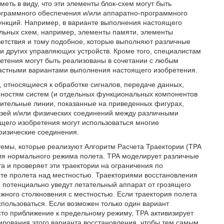
еть в виду, что эти элементы блок-схем могут быть
ограммного обеспечения и/или аппаратно-программного
нкций. Например, в варианте выполнения настоящего
альных схем, например, элементы памяти, элементы
ветствия и тому подобное, которые выполняют различные
 других управляющих устройств. Кроме того, специалистам
етения могут быть реализованы в сочетании с любым
частными вариантами выполнения настоящего изобретения.
, относящиеся к обработке сигналов, передаче данных,
нностям систем (и отдельных функциональных компонентов
инительные линии, показанные на приведенных фигурах,
зей и/или физических соединений между различными
ящего изобретения могут использоваться многие
физические соединения.
емы, которые реализуют Алгоритм Расчета Траектории (ТРА
вления нормального режима полета. ТРА моделирует различные
 и проверяет эти траектории на ограничения по
те пролета над местностью. Траекториями восстановления
 потенциально уведут летательный аппарат от грозящего
ного столкновения с местностью. Если траектория полета
пользоваться. Если возможен только один вариант
то приближение к предельному режиму, ТРА активизирует
ирования этого варианта восстановления, чтобы тем самым