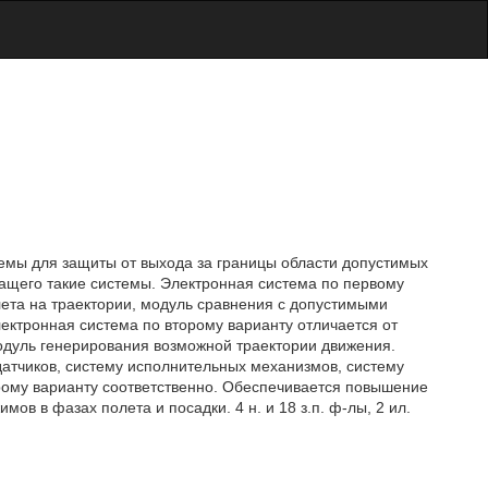
темы для защиты от выхода за границы области допустимых
ащего такие системы. Электронная система по первому
ета на траектории, модуль сравнения с допустимыми
ктронная система по второму варианту отличается от
одуль генерирования возможной траектории движения.
датчиков, систему исполнительных механизмов, систему
ому варианту соответственно. Обеспечивается повышение
ов в фазах полета и посадки. 4 н. и 18 з.п. ф-лы, 2 ил.