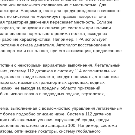
мов или возможного столкновения с местностью. Для
аектории. Например, если для предупреждения возможного
от, но система не моделирует правые повороты, она
ая траектория движения пересекает местность. Если же
оворота, то ненужная активизация системы при наличии
сстановление нормального режима полета, исходя из
е рабочие характеристики. Например, ТРА использует
стояния отказа двигателя. Автопилот восстановления
аппаратом и выполняет, при его активизации, предписанное
ветствии с некоторыми вариантами выполнения. Летательный
ения, систему 112 датчиков и систему 114 исполнительных
дставлен в виде самолета, следует понимать, что система
ппаратах, наземных транспортных средствах, водных
низмах, не выходя за пределы области притязаний
быть использована в подводных лодках, вертолетах,
тема, выполненная с возможностью управления летательным
ет более подробно описано ниже. Система 112 датчиков
ающих наблюдаемые условия окружающей среды, среды
 состояние летательного аппарата 100. Например, система
аторы, оптические локаторы, систему глобального