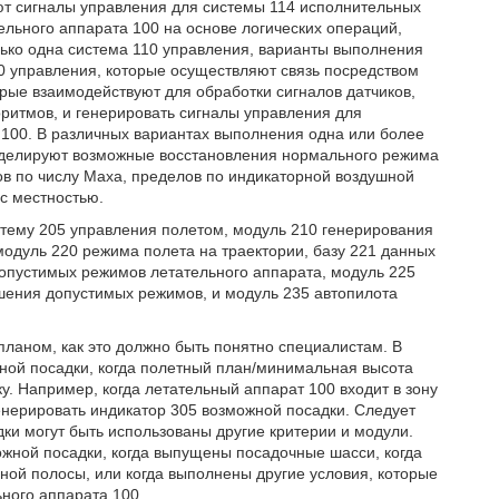
ют сигналы управления для системы 114 исполнительных
льного аппарата 100 на основе логических операций,
олько одна система 110 управления, варианты выполнения
10 управления, которые осуществляют связь посредством
рые взаимодействуют для обработки сигналов датчиков,
оритмов, и генерировать сигналы управления для
 100. В различных вариантах выполнения одна или более
оделируют возможные восстановления нормального режима
ов по числу Маха, пределов по индикаторной воздушной
 с местностью.
стему 205 управления полетом, модуль 210 генерирования
модуль 220 режима полета на траектории, базу 221 данных
допустимых режимов летательного аппарата, модуль 225
ения допустимых режимов, и модуль 235 автопилота
ланом, как это должно быть понятно специалистам. В
ной посадки, когда полетный план/минимальная высота
у. Например, когда летательный аппарат 100 входит в зону
енерировать индикатор 305 возможной посадки. Следует
ки могут быть использованы другие критерии и модули.
ожной посадки, когда выпущены посадочные шасси, когда
ной полосы, или когда выполнены другие условия, которые
ьного аппарата 100.