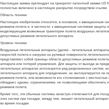
Настоящая заявка претендует на приоритет патентной заявки US №
полностью включено в настоящее раскрытие посредством ссылки.
Область техники
Настоящее изобретение относится, в основном, к авиационным си
режимов полета и, в частности, к авиационным системам защиты 
моделирующим возможные траектории полета воздушных летатель
допустимых режимов летательного аппарата.
Уровень техники
Воздушные летательные аппараты (далее - летательные аппараты
скоростей полета и нагрузок на рулевые поверхности летательног
представляют собой границы области допустимых режимов полета,
аппарата или потерей управления. Для защиты от выхода за пред
летательных аппаратах используется ряд разрозненных систем, 
летательного аппарата для определения, не эксплуатируется ли 
режимов полета, или возможности его столкновения с местностью
обладают, однако, ограничениями, не позволяющими обеспечить п
режимов полета.
Кроме того, эти обычные системы зачастую отключаются для поса
этих систем при посадке, между тем, лишает летательный аппара
во время посадки.