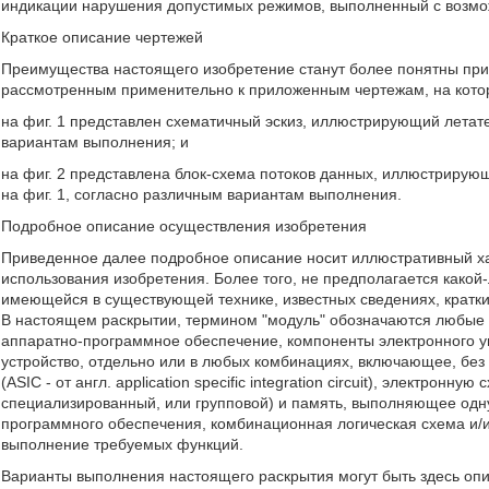
индикации нарушения допустимых режимов, выполненный с возмо
Краткое описание чертежей
Преимущества настоящего изобретение станут более понятны пр
рассмотренным применительно к приложенным чертежам, на кото
на фиг. 1 представлен схематичный эскиз, иллюстрирующий летат
вариантам выполнения; и
на фиг. 2 представлена блок-схема потоков данных, иллюстрирую
на фиг. 1, согласно различным вариантам выполнения.
Подробное описание осуществления изобретения
Приведенное далее подробное описание носит иллюстративный хар
использования изобретения. Более того, не предполагается какой
имеющейся в существующей технике, известных сведениях, кратк
В настоящем раскрытии, термином "модуль" обозначаются любые 
аппаратно-программное обеспечение, компоненты электронного у
устройство, отдельно или в любых комбинациях, включающее, без
(ASIC - от англ. application specific integration circuit), электронн
специализированный, или групповой) и память, выполняющее одн
программного обеспечения, комбинационная логическая схема и/
выполнение требуемых функций.
Варианты выполнения настоящего раскрытия могут быть здесь опи