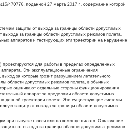
15/470776, поданной 27 марта 2017 г., содержание которой
стемам защиты от выхода за границы области допустимых
от выхода за границы области допустимых режимов полета,
ных аппаратов и тестирующих эти траектории на нарушение
) проектируются для работы в пределах определенных
о аппарата. Эти эксплуатационные ограничения
 выход за которые грозит разрушением летательного
елы области допустимых режимов полета, в обычных
которые оценивают отдельные стороны функционирования
летательный аппарат за пределами области допустимых
 на данной траектории полета. Эти существующие системы
олную защиту от выхода за границы области допустимых
дки при выпуске шасси или по команде пилота. Отключение
т защиты от выхода за границы области допустимых режимов