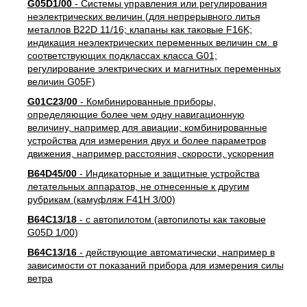
G05D1/00
- Системы управления или регулирования
неэлектрических величин (для непрерывного литья
металлов B22D 11/16; клапаны как таковые F16K;
индикация неэлектрических переменных величин см. в
соответствующих подклассах класса G01;
регулирование электрических и магнитных переменных
величин G05F)
G01C23/00
- Комбинированные приборы,
определяющие более чем одну навигационную
величину, например для авиации; комбинированные
устройства для измерения двух и более параметров
движения, например расстояния, скорости, ускорения
B64D45/00
- Индикаторные и защитные устройства
летательных аппаратов, не отнесенные к другим
рубрикам (камуфляж F41H 3/00)
B64C13/18
- с автопилотом (автопилоты как таковые
G05D 1/00)
B64C13/16
- действующие автоматически, например в
зависимости от показаний прибора для измерения силы
ветра