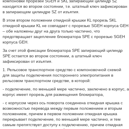
компоновки прорезей SGEH и SKL запирающий цилиндр SZ
находится во втором состоянии, т.е. штатный ключ зафиксирован
в запирающем цилиндре SZ от изъятия.
В этом втором положении откидной крышки KL прорезь SKL
откидной крышки KL не совпадает с прорезью SGEH корпуса GEH
– обе наложены друг на друга только частично, что
предотвращает зацепление блокиратора SPE с прорезью SGEH
корпуса GEH.
За счет этой фиксации блокиратора SPE запирающий цилиндр
SPE остается во втором состоянии, а штатный ключ
зафиксирован от изъятия.
1. Рельсовое транспортное средство с компоновочной схемой
для защиты подключения постороннего электропитания в
рельсовом транспортном средстве, в которой:
- подключение, по меньшей мере частично, заключено в корпус, а
корпус имеет прорезь для размещения блокиратора,
- с корпусом через ось поворота соединена откидная крышка с
возможностью перевода между первым положением и вторым
положением, причем в первом положении откидная крышка
перекрывает подключение, по меньшей мере частично, и тем
самым препятствует доступу к подключению, причем откидная