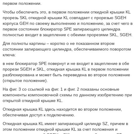
первом положении.
Чтобы обеспечить это, в первом положении откидной крышки KL
прорезь SKL откидной крышки KL совпадает с прорезью SGEH
корпуса GEH по своему выполнению и положению, за счет чего в
первом состоянии блокиратор SPE запирающего цилиндра
полностью входит в зацепление с обеими прорезями SKL, SGEH.
Для полноты картины – коротко о не показанном втором
состоянии запирающего цилиндра, обеспечиваемого поворотом
ключа:
в нем блокиратор SPE повернут и не входит в зацепление в обе
прорези SGEH и SKL, откидная крышка KL в первом положении
разблокирована и может быть переведена во второе положение
(открытое положение).
На фиг. 3 со ссылкой на фиг. 1 и фиг. 2 показаны основные
компоненты компоновочной схемы по данному изобретению при
открытой откидной крышке KL.
Откидная крышка KL здесь находится во втором положении,
обеспечивая доступ к подключению.
Откидная крышка KL имеет запирающий цилиндр SZ, причем в
этом положении откидной крышки KL за счет положения и