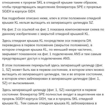
отношению к прорези SKL в откидной крышке таким образом,
чтобы предотвращать зацепление блокиратора SPE с прорезью
SGEH в корпусе GEH.
Как подробнее описано ниже, ключ в этом положении откидной
крышки KL нельзя вытащить из запирающего цилиндра SZ.
На фиг. 2 со ссылкой на фиг. 1 показана компоновочная схема по
данному изобретению с закрытой откидной крышкой KL.
Здесь откидная крышка KL посредством оси поворота DA
переведена в первое положение (закрытое положение), в
котором откидная крышка KL, по меньшей мере частично,
закрывает показанное на фиг. 1 подключение ANS и тем самым
предотвращает доступ к подключению ANS.
В этом положении перекрытый здесь запирающий цилиндр (фиг.
1, SZ) может быть как в первом состоянии, в котором ключ можно
вытащить из запирающего цилиндра, так и во втором состоянии,
в котором ключ заблокирован в запирающем цилиндре (фиг. 1,
SZ) от вытаскивания.
Здесь запирающий цилиндр (фиг. 1, SZ) находится в первом
состоянии: блокиратор SPE полностью входит в зацепление как в
прорезь SGEH корпуса GEH, так и в прорезь SKL откидной
крышки KL. Тем самым откидная крышка KL заблокирована в