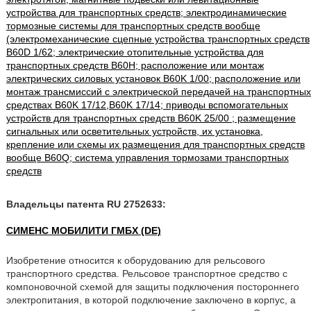
устройства для транспортных средств; электродинамические
тормозные системы для транспортных средств вообще
(электромеханические сцепные устройства транспортных средств
B60D 1/62; электрические отопительные устройства для
транспортных средств B60H; расположение или монтаж
электрических силовых установок B60K 1/00; расположение или
монтаж трансмиссий с электрической передачей на транспортных
средствах B60K 17/12,B60K 17/14; приводы вспомогательных
устройств для транспортных средств B60K 25/00 ; размещение
сигнальных или осветительных устройств, их установка,
крепление или схемы их размещения для транспортных средств
вообще B60Q; система управления тормозами транспортных
средств
Владельцы патента RU 2752633:
СИМЕНС МОБИЛИТИ ГМБХ (DE)
Изобретение относится к оборудованию для рельсового
транспортного средства. Рельсовое транспортное средство с
компоновочной схемой для защиты подключения постороннего
электропитания, в которой подключение заключено в корпус, а