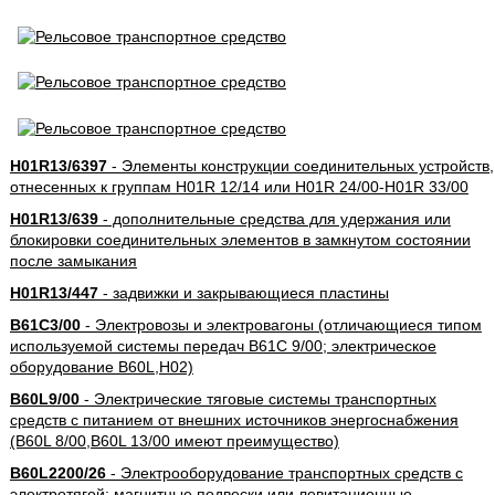
H01R13/6397
- Элементы конструкции соединительных устройств,
отнесенных к группам H01R 12/14 или H01R 24/00-H01R 33/00
H01R13/639
- дополнительные средства для удержания или
блокировки соединительных элементов в замкнутом состоянии
после замыкания
H01R13/447
- задвижки и закрывающиеся пластины
B61C3/00
- Электровозы и электровагоны (отличающиеся типом
используемой системы передач B61C 9/00; электрическое
оборудование B60L,H02)
B60L9/00
- Электрические тяговые системы транспортных
средств с питанием от внешних источников энергоснабжения
(B60L 8/00,B60L 13/00 имеют преимущество)
B60L2200/26
- Электрооборудование транспортных средств с
электротягой; магнитные подвески или левитационные