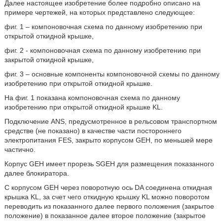
Далее настоящее изобретение более подробно описано на
примере чертежей, на которых представлено следующее:
фиг. 1 – компоновочная схема по данному изобретению при
открытой откидной крышке,
фиг. 2 - компоновочная схема по данному изобретению при
закрытой откидной крышке,
фиг. 3 – основные компоненты компоновочной схемы по данному
изобретению при открытой откидной крышке.
На фиг. 1 показана компоновочная схема по данному
изобретению при открытой откидной крышке KL.
Подключение ANS, предусмотренное в рельсовом транспортном
средстве (не показано) в качестве части постороннего
электропитания FES, закрыто корпусом GEH, по меньшей мере
частично.
Корпус GEH имеет прорезь SGEH для размещения показанного
далее блокиратора.
С корпусом GEH через поворотную ось DA соединена откидная
крышка KL, за счет чего откидную крышку KL можно поворотом
переводить из показанного далее первого положения (закрытое
положение) в показанное далее второе положение (закрытое