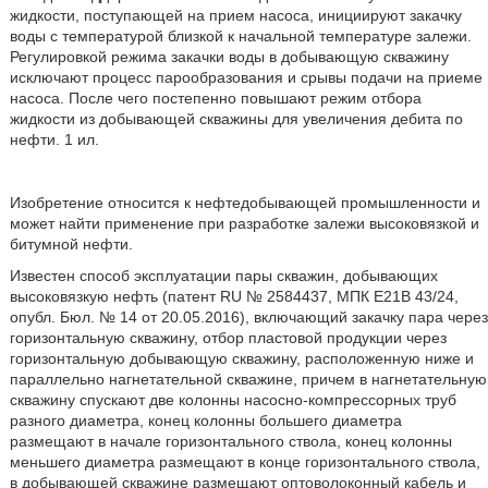
жидкости, поступающей на прием насоса, инициируют закачку
воды с температурой близкой к начальной температуре залежи.
Регулировкой режима закачки воды в добывающую скважину
исключают процесс парообразования и срывы подачи на приеме
насоса. После чего постепенно повышают режим отбора
жидкости из добывающей скважины для увеличения дебита по
нефти. 1 ил.
Изобретение относится к нефтедобывающей промышленности и
может найти применение при разработке залежи высоковязкой и
битумной нефти.
Известен способ эксплуатации пары скважин, добывающих
высоковязкую нефть (патент RU № 2584437, МПК Е21В 43/24,
опубл. Бюл. № 14 от 20.05.2016), включающий закачку пара через
горизонтальную скважину, отбор пластовой продукции через
горизонтальную добывающую скважину, расположенную ниже и
параллельно нагнетательной скважине, причем в нагнетательную
скважину спускают две колонны насосно-компрессорных труб
разного диаметра, конец колонны большего диаметра
размещают в начале горизонтального ствола, конец колонны
меньшего диаметра размещают в конце горизонтального ствола,
в добывающей скважине размещают оптоволоконный кабель и