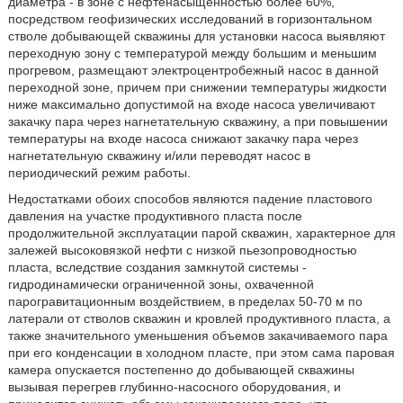
диаметра - в зоне с нефтенасыщенностью более 60%,
посредством геофизических исследований в горизонтальном
стволе добывающей скважины для установки насоса выявляют
переходную зону с температурой между большим и меньшим
прогревом, размещают электроцентробежный насос в данной
переходной зоне, причем при снижении температуры жидкости
ниже максимально допустимой на входе насоса увеличивают
закачку пара через нагнетательную скважину, а при повышении
температуры на входе насоса снижают закачку пара через
нагнетательную скважину и/или переводят насос в
периодический режим работы.
Недостатками обоих способов являются падение пластового
давления на участке продуктивного пласта после
продолжительной эксплуатации парой скважин, характерное для
залежей высоковязкой нефти с низкой пьезопроводностью
пласта, вследствие создания замкнутой системы -
гидродинамически ограниченной зоны, охваченной
парогравитационным воздействием, в пределах 50-70 м по
латерали от стволов скважин и кровлей продуктивного пласта, а
также значительного уменьшения объемов закачиваемого пара
при его конденсации в холодном пласте, при этом сама паровая
камера опускается постепенно до добывающей скважины
вызывая перегрев глубинно-насосного оборудования, и