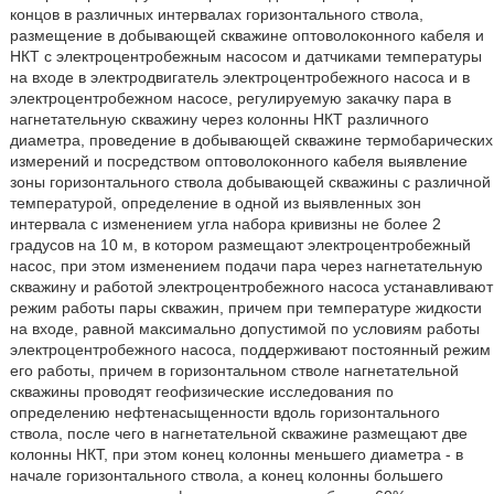
концов в различных интервалах горизонтального ствола,
размещение в добывающей скважине оптоволоконного кабеля и
НКТ с электроцентробежным насосом и датчиками температуры
на входе в электродвигатель электроцентробежного насоса и в
электроцентробежном насосе, регулируемую закачку пара в
нагнетательную скважину через колонны НКТ различного
диаметра, проведение в добывающей скважине термобарических
измерений и посредством оптоволоконного кабеля выявление
зоны горизонтального ствола добывающей скважины с различной
температурой, определение в одной из выявленных зон
интервала с изменением угла набора кривизны не более 2
градусов на 10 м, в котором размещают электроцентробежный
насос, при этом изменением подачи пара через нагнетательную
скважину и работой электроцентробежного насоса устанавливают
режим работы пары скважин, причем при температуре жидкости
на входе, равной максимально допустимой по условиям работы
электроцентробежного насоса, поддерживают постоянный режим
его работы, причем в горизонтальном стволе нагнетательной
скважины проводят геофизические исследования по
определению нефтенасыщенности вдоль горизонтального
ствола, после чего в нагнетательной скважине размещают две
колонны НКТ, при этом конец колонны меньшего диаметра - в
начале горизонтального ствола, а конец колонны большего