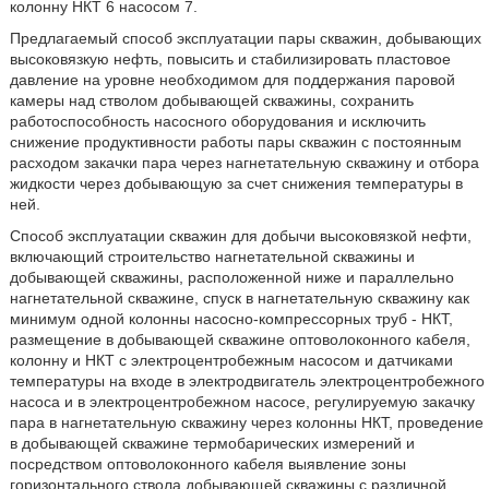
колонну НКТ 6 насосом 7.
Предлагаемый способ эксплуатации пары скважин, добывающих
высоковязкую нефть, повысить и стабилизировать пластовое
давление на уровне необходимом для поддержания паровой
камеры над стволом добывающей скважины, сохранить
работоспособность насосного оборудования и исключить
снижение продуктивности работы пары скважин с постоянным
расходом закачки пара через нагнетательную скважину и отбора
жидкости через добывающую за счет снижения температуры в
ней.
Способ эксплуатации скважин для добычи высоковязкой нефти,
включающий строительство нагнетательной скважины и
добывающей скважины, расположенной ниже и параллельно
нагнетательной скважине, спуск в нагнетательную скважину как
минимум одной колонны насосно-компрессорных труб - НКТ,
размещение в добывающей скважине оптоволоконного кабеля,
колонну и НКТ с электроцентробежным насосом и датчиками
температуры на входе в электродвигатель электроцентробежного
насоса и в электроцентробежном насосе, регулируемую закачку
пара в нагнетательную скважину через колонны НКТ, проведение
в добывающей скважине термобарических измерений и
посредством оптоволоконного кабеля выявление зоны
горизонтального ствола добывающей скважины с различной