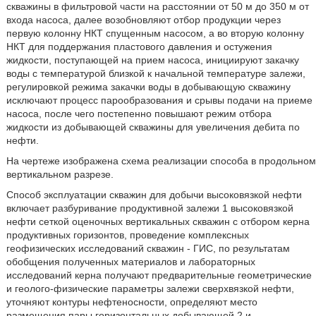
скважины в фильтровой части на расстоянии от 50 м до 350 м от
входа насоса, далее возобновляют отбор продукции через
первую колонну НКТ спущенным насосом, а во вторую колонну
НКТ для поддержания пластового давления и остужения
жидкости, поступающей на прием насоса, инициируют закачку
воды с температурой близкой к начальной температуре залежи,
регулировкой режима закачки воды в добывающую скважину
исключают процесс парообразования и срывы подачи на приеме
насоса, после чего постепенно повышают режим отбора
жидкости из добывающей скважины для увеличения дебита по
нефти.
На чертеже изображена схема реализации способа в продольном
вертикальном разрезе.
Способ эксплуатации скважин для добычи высоковязкой нефти
включает разбуривание продуктивной залежи 1 высоковязкой
нефти сеткой оценочных вертикальных скважин с отбором керна
продуктивных горизонтов, проведение комплексных
геофизических исследований скважин - ГИС, по результатам
обобщения полученных материалов и лабораторных
исследований керна получают предварительные геометрические
и геолого-физические параметры залежи сверхвязкой нефти,
уточняют контуры нефтеносности, определяют место
размещения пары горизонтальных добывающей 2 и