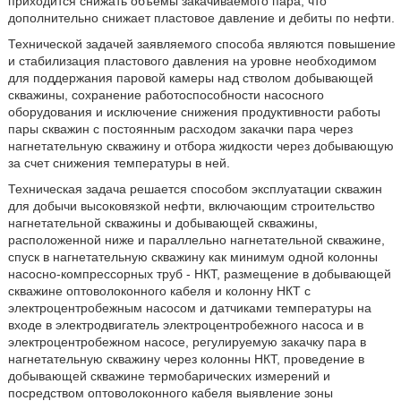
приходится снижать объемы закачиваемого пара, что
дополнительно снижает пластовое давление и дебиты по нефти.
Технической задачей заявляемого способа являются повышение
и стабилизация пластового давления на уровне необходимом
для поддержания паровой камеры над стволом добывающей
скважины, сохранение работоспособности насосного
оборудования и исключение снижения продуктивности работы
пары скважин с постоянным расходом закачки пара через
нагнетательную скважину и отбора жидкости через добывающую
за счет снижения температуры в ней.
Техническая задача решается способом эксплуатации скважин
для добычи высоковязкой нефти, включающим строительство
нагнетательной скважины и добывающей скважины,
расположенной ниже и параллельно нагнетательной скважине,
спуск в нагнетательную скважину как минимум одной колонны
насосно-компрессорных труб - НКТ, размещение в добывающей
скважине оптоволоконного кабеля и колонну НКТ с
электроцентробежным насосом и датчиками температуры на
входе в электродвигатель электроцентробежного насоса и в
электроцентробежном насосе, регулируемую закачку пара в
нагнетательную скважину через колонны НКТ, проведение в
добывающей скважине термобарических измерений и
посредством оптоволоконного кабеля выявление зоны