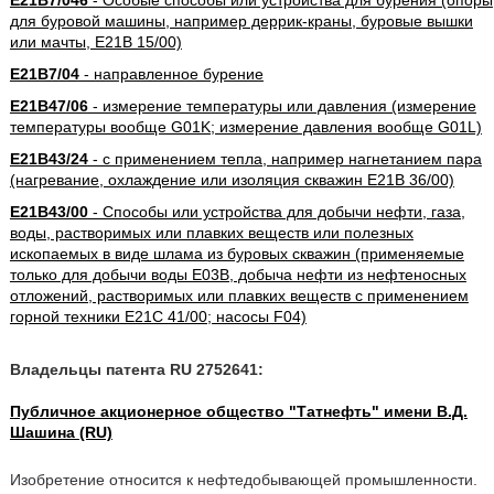
E21B7/046
- Особые способы или устройства для бурения (опоры
для буровой машины, например деррик-краны, буровые вышки
или мачты, E21B 15/00)
E21B7/04
- направленное бурение
E21B47/06
- измерение температуры или давления (измерение
температуры вообще G01K; измерение давления вообще G01L)
E21B43/24
- с применением тепла, например нагнетанием пара
(нагревание, охлаждение или изоляция скважин E21B 36/00)
E21B43/00
- Способы или устройства для добычи нефти, газа,
воды, растворимых или плавких веществ или полезных
ископаемых в виде шлама из буровых скважин (применяемые
только для добычи воды E03B, добыча нефти из нефтеносных
отложений, растворимых или плавких веществ с применением
горной техники E21C 41/00; насосы F04)
Владельцы патента RU 2752641:
Публичное акционерное общество "Татнефть" имени В.Д.
Шашина (RU)
Изобретение относится к нефтедобывающей промышленности.