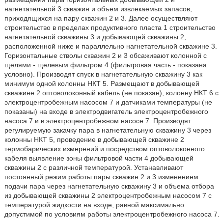
нагнетательной 3 скважин и объем извлекаемых запасов,
приходящихся на пару скважин 2 и 3. Далее осуществляют
строительство в пределах продуктивного пласта 1 строительство
нагнетательной скважины 3 и добывающей скважины 2,
расположенной ниже и параллельно нагнетательной скважине 3.
Горизонтальные стволы скважин 2 и 3 обсаживают колонной с
щелями - щелевым фильтром 4 (фильтровая часть - показана
условно). Производят спуск в нагнетательную скважину 3 как
минимум одной колонны НКТ 5. Размещают в добывающей
скважине 2 оптоволоконный кабель (не показан), колонну НКТ 6 с
электроцентробежным насосом 7 и датчиками температуры (не
показаны) на входе в электродвигатель электроцентробежного
насоса 7 и в электроцентробежном насосе 7. Производят
регулируемую закачку пара в нагнетательную скважину 3 через
колонны НКТ 5, проведение в добывающей скважине 2
термобарических измерений и посредством оптоволоконного
кабеля выявление зоны фильтровой части 4 добывающей
скважины 2 с различной температурой. Устанавливают
постоянный режим работы пары скважин 2 и 3 изменением
подачи пара через нагнетательную скважину 3 и объема отбора
из добывающей скважины 2 электроцентробежным насосом 7 с
температурой жидкости на входе, равной максимально
допустимой по условиям работы электроцентробежного насоса 7.