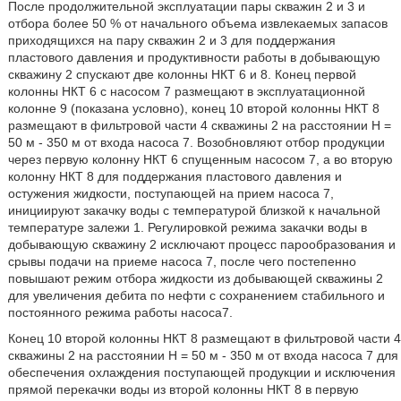
После продолжительной эксплуатации пары скважин 2 и 3 и
отбора более 50 % от начального объема извлекаемых запасов
приходящихся на пару скважин 2 и 3 для поддержания
пластового давления и продуктивности работы в добывающую
скважину 2 спускают две колонны НКТ 6 и 8. Конец первой
колонны НКТ 6 с насосом 7 размещают в эксплуатационной
колонне 9 (показана условно), конец 10 второй колонны НКТ 8
размещают в фильтровой части 4 скважины 2 на расстоянии Н =
50 м - 350 м от входа насоса 7. Возобновляют отбор продукции
через первую колонну НКТ 6 спущенным насосом 7, а во вторую
колонну НКТ 8 для поддержания пластового давления и
остужения жидкости, поступающей на прием насоса 7,
инициируют закачку воды с температурой близкой к начальной
температуре залежи 1. Регулировкой режима закачки воды в
добывающую скважину 2 исключают процесс парообразования и
срывы подачи на приеме насоса 7, после чего постепенно
повышают режим отбора жидкости из добывающей скважины 2
для увеличения дебита по нефти с сохранением стабильного и
постоянного режима работы насоса7.
Конец 10 второй колонны НКТ 8 размещают в фильтровой части 4
скважины 2 на расстоянии Н = 50 м - 350 м от входа насоса 7 для
обеспечения охлаждения поступающей продукции и исключения
прямой перекачки воды из второй колонны НКТ 8 в первую