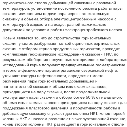
горизонтального ствола добывающей скважины с различной
температурой, установление постоянного режима работы пары
скважин изменением подачи пара через нагнетательную
скважину и объема отбора электроцентробежным насосом с
температурой жидкости на входе, равной максимально
допустимой по условиям работы электроцентробежного насоса.
Новым является то, что до строительства горизонтальных
скважин участок разбуривают сеткой оценочных вертикальных
скважин с отбором кернов продуктивных горизонтов, проводят
комплексные геофизические исследования скважин - ГИС, по
результатам обобщения полученных материалов и лабораторных
исследований керна получают предварительные геометрические
и геолого-физические параметры залежи сверхвязкой нефти,
уточняют контуры нефтеносности, определяют место
размещения пары горизонтальных добывающей и
нагнетательной скважин и объем извлекаемых запасов,
приходящихся на пару скважин, после продолжительной
эксплуатации пары скважин и отбора более 50 % от начального
объема извлекаемых запасов приходящихся на пару скважин для
поддержания пластового давления и продуктивности работы в
добывающую скважину спускают две колонны НКТ, конец первой
колонны НКТ с насосом размещают в эксплуатационной колонне,
конец второй колонны НКТ размещают в горизонтальном стволе