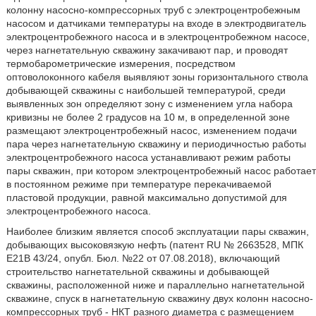
колонну насосно-компрессорных труб с электроцентробежным
насосом и датчиками температуры на входе в электродвигатель
электроцентробежного насоса и в электроцентробежном насосе,
через нагнетательную скважину закачивают пар, и проводят
термобарометрические измерения, посредством
оптоволоконного кабеля выявляют зоны горизонтального ствола
добывающей скважины с наибольшей температурой, среди
выявленных зон определяют зону с изменением угла набора
кривизны не более 2 градусов на 10 м, в определенной зоне
размещают электроцентробежный насос, изменением подачи
пара через нагнетательную скважину и периодичностью работы
электроцентробежного насоса устанавливают режим работы
пары скважин, при котором электроцентробежный насос работает
в постоянном режиме при температуре перекачиваемой
пластовой продукции, равной максимально допустимой для
электроцентробежного насоса.
Наиболее близким является способ эксплуатации пары скважин,
добывающих высоковязкую нефть (патент RU № 2663528, МПК
Е21В 43/24, опубл. Бюл. №22 от 07.08.2018), включающий
строительство нагнетательной скважины и добывающей
скважины, расположенной ниже и параллельно нагнетательной
скважине, спуск в нагнетательную скважину двух колонн насосно-
компрессорных труб - НКТ разного диаметра с размещением