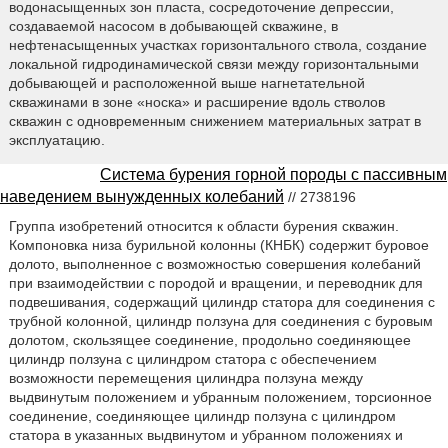
водонасыщенных зон пласта, сосредоточение депрессии,
создаваемой насосом в добывающей скважине, в
нефтенасыщенных участках горизонтального ствола, создание
локальной гидродинамической связи между горизонтальными
добывающей и расположенной выше нагнетательной
скважинами в зоне «носка» и расширение вдоль стволов
скважин с одновременным снижением материальных затрат в
эксплуатацию.
Система бурения горной породы с пассивным
наведением вынужденных колебаний
// 2738196
Группа изобретений относится к области бурения скважин.
Компоновка низа бурильной колонны (КНБК) содержит буровое
долото, выполненное с возможностью совершения колебаний
при взаимодействии с породой и вращении, и переводник для
подвешивания, содержащий цилиндр статора для соединения с
трубной колонной, цилиндр ползуна для соединения с буровым
долотом, скользящее соединение, продольно соединяющее
цилиндр ползуна с цилиндром статора с обеспечением
возможности перемещения цилиндра ползуна между
выдвинутым положением и убранным положением, торсионное
соединение, соединяющее цилиндр ползуна с цилиндром
статора в указанных выдвинутом и убранном положениях и