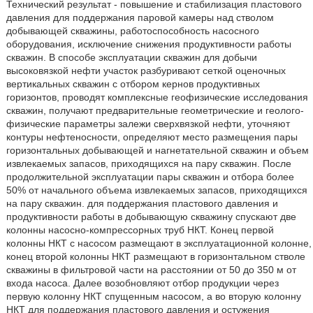
Технический результат - повышение и стабилизация пластового
давления для поддержания паровой камеры над стволом
добывающей скважины, работоспособность насосного
оборудования, исключение снижения продуктивности работы
скважин. В способе эксплуатации скважин для добычи
высоковязкой нефти участок разбуривают сеткой оценочных
вертикальных скважин с отбором кернов продуктивных
горизонтов, проводят комплексные геофизические исследования
скважин, получают предварительные геометрические и геолого-
физические параметры залежи сверхвязкой нефти, уточняют
контуры нефтеносности, определяют место размещения пары
горизонтальных добывающей и нагнетательной скважин и объем
извлекаемых запасов, приходящихся на пару скважин. После
продолжительной эксплуатации пары скважин и отбора более
50% от начального объема извлекаемых запасов, приходящихся
на пару скважин. для поддержания пластового давления и
продуктивности работы в добывающую скважину спускают две
колонны насосно-компрессорных труб НКТ. Конец первой
колонны НКТ с насосом размещают в эксплуатационной колонне,
конец второй колонны НКТ размещают в горизонтальном стволе
скважины в фильтровой части на расстоянии от 50 до 350 м от
входа насоса. Далее возобновляют отбор продукции через
первую колонну НКТ спущенным насосом, а во вторую колонну
НКТ для поддержания пластового давления и остужения