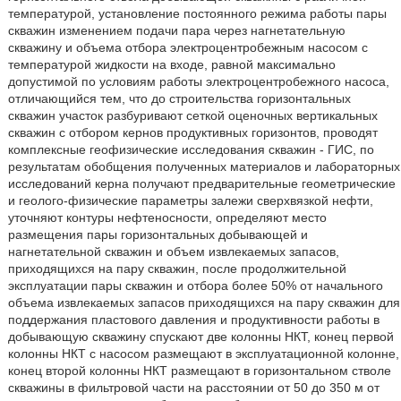
температурой, установление постоянного режима работы пары
скважин изменением подачи пара через нагнетательную
скважину и объема отбора электроцентробежным насосом с
температурой жидкости на входе, равной максимально
допустимой по условиям работы электроцентробежного насоса,
отличающийся тем, что до строительства горизонтальных
скважин участок разбуривают сеткой оценочных вертикальных
скважин с отбором кернов продуктивных горизонтов, проводят
комплексные геофизические исследования скважин - ГИС, по
результатам обобщения полученных материалов и лабораторных
исследований керна получают предварительные геометрические
и геолого-физические параметры залежи сверхвязкой нефти,
уточняют контуры нефтеносности, определяют место
размещения пары горизонтальных добывающей и
нагнетательной скважин и объем извлекаемых запасов,
приходящихся на пару скважин, после продолжительной
эксплуатации пары скважин и отбора более 50% от начального
объема извлекаемых запасов приходящихся на пару скважин для
поддержания пластового давления и продуктивности работы в
добывающую скважину спускают две колонны НКТ, конец первой
колонны НКТ с насосом размещают в эксплуатационной колонне,
конец второй колонны НКТ размещают в горизонтальном стволе
скважины в фильтровой части на расстоянии от 50 до 350 м от