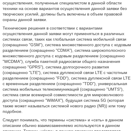
осуществления, полученные специалистом в данной области
техники на основе вариантов осуществления данной заявки без
творческих усилий, должны быть включены в объем правовой
охраны данной заявки.
Технические решения в соответствии с вариантами
осуществления данной заявки могут применяться в различных
системах связи, таких как глобальная система мобильной связи
(сокращенно "GSM"), система множественного доступа с кодовым
разделением (сокращенно "CDMA"), система широкополосного
множественного доступа с кодовым разделением (сокращенно
"WCDMA"), служба пакетной радиосвязи общего назначения
сокращенно "GPRS"), система долгосрочного развития
(сокращенно "LTE"), система дуплексной связи LTE с частотным
разделением (сокращенно "FDD"), система дуплексной связи LTE
с временным разделением (сокращенно "TDD"), универсальная
система мобильных телекоммуникаций (сокращенно "UMTS"),
система связи всемирной совместимости для микроволнового
доступа (сокращенно "WiMAX"), будущая система 5G (которая
также может называться системой нового радио (NR)) или тому
подобное.
Следует понимать, что термины «система» и «сеть» в данном
описании обычно взаимозаменяемо используются в данном