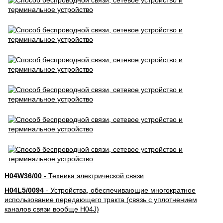
H04W36/00
- Техника электрической связи
H04L5/0094
- Устройства, обеспечивающие многократное
использование передающего тракта (связь с уплотнением
каналов связи вообще H04J)