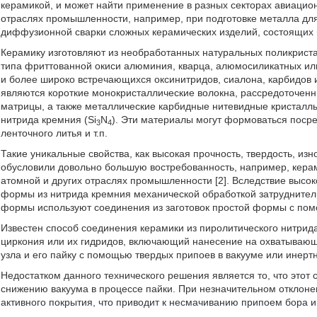
керамикой, и может найти применение в разных секторах авиацион
отраслях промышленности, например, при подготовке металла дл
диффузионной сварки сложных керамических изделий, состоящих и
Керамику изготовляют из необработанных натуральных поликриста
типа фриттованной окиси алюминия, кварца, алюмосиликатных или 
и более широко встречающихся оксинитридов, сиалона, карбидов 
являются короткие монокристаллические волокна, рассредоточенн
матрицы, а также металлические карбидные нитевидные кристаллы
нитрида кремния (Si
N
). Эти материалы могут формоваться посре
3
4
ленточного литья и т.п.
Такие уникальные свойства, как высокая прочность, твердость, изн
обусловили довольно большую востребованность, например, керам
атомной и других отраслях промышленности [2]. Вследствие высок
формы из нитрида кремния механической обработкой затруднитель
формы используют соединения из заготовок простой формы с пом
Известен способ соединения керамики из пиролитического нитрида
циркония или их гидридов, включающий нанесение на охватывающу
узла и его пайку с помощью твердых припоев в вакууме или инертно
Недостатком данного технического решения является то, что этот с
снижению вакуума в процессе пайки. При незначительном отклон
активного покрытия, что приводит к несмачиванию припоем бора и