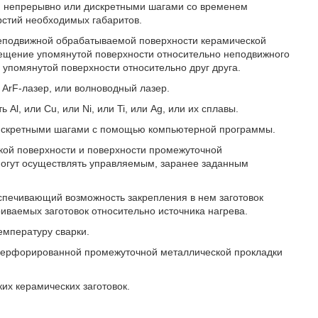
и непрерывно или дискретными шагами со временем
рстий необходимых габаритов.
неподвижной обрабатываемой поверхности керамической
мещение упомянутой поверхности относительно неподвижного
 упомянутой поверхности относительно друг друга.
 ArF-лазер, или волноводный лазер.
l, или Cu, или Ni, или Ti, или Ag, или их сплавы.
дискретными шагами с помощью компьютерной программы.
кой поверхности и поверхности промежуточной
огут осуществлять управляемым, заранее заданным
спечивающий возможность закрепления в нем заготовок
иваемых заготовок относительно источника нагрева.
емпературу сварки.
перфорированной промежуточной металлической прокладки
х керамических заготовок.