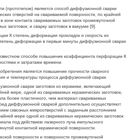
ути (прототипом) является способ диффузионной сварки
ских отверстий на свариваемой поверхности, по крайней
 в зоне контакта свариваемых заготовок промежуточной
 заготовок, и сварку заготовок в вакууме [9].
ации К степень деформации прокладок и скорость их
 степень деформации в первые минуты диффузионной сварки
 в известном способе повышение коэффициента перфорации К
ностями и затратами времени.
обретения является повышение прочности сварного
ния и температуры процесса диффузионной сварки.
фузионной сварки заготовок из керамики, включающий
йней мере, одной из свариваемых керамических заготовок,
лла более пластичного, чем материал свариваемых
, перед диффузионной сваркой дополнительно осуществляют
ием сквозных микроотверстий с заданным расстоянием
райней мере одной из свариваемых керамических заготовок
иала под действием лазерного луча импульсного
янутой контактной керамической поверхности.
ческой поверхности и поверхности промежуточной