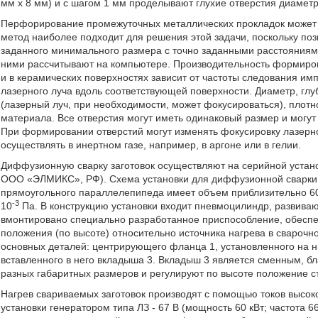
мм x 8 мм) и с шагом 1 мм проделывают глухие отверстия диаметр
Перфорирование промежуточных металлических прокладок может 
метод наиболее подходит для решения этой задачи, поскольку поз
заданного минимального размера с точно заданными расстояниями
ними рассчитывают на компьютере. Производительность формиров
и в керамических поверхностях зависит от частоты следования им
лазерного луча вдоль соответствующей поверхности. Диаметр, глу
(лазерный луч, при необходимости, может фокусироваться), плотн
материала. Все отверстия могут иметь одинаковый размер и могу
При формировании отверстий могут изменять фокусировку лазерн
осуществлять в инертном газе, например, в аргоне или в гелии.
Диффузионную сварку заготовок осуществляют на серийной устан
ООО «ЭЛМИКС», РФ). Схема установки для диффузионной сварки п
прямоугольного параллелепипеда имеет объем приблизительно 6
-3
10
Па. В конструкцию установки входит пневмоцилиндр, развиваю
вмонтировано специально разработанное приспособление, обеспе
положения (по высоте) относительно источника нагрева в сварочно
основных деталей: центрирующего фланца 1, установленного на 
вставленного в него вкладыша 3. Вкладыш 3 является сменным, б
разных габаритных размеров и регулируют по высоте положение с
Нагрев свариваемых заготовок производят с помощью токов высок
установки генератором типа ЛЗ - 67 В (мощность 60 кВт; частота 