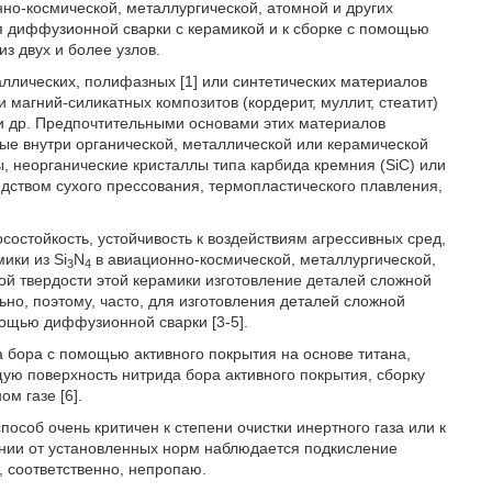
но-космической, металлургической, атомной и других
я диффузионной сварки с керамикой и к сборке с помощью
з двух и более узлов.
ллических, полифазных [1] или синтетических материалов
магний-силикатных композитов (кордерит, муллит, стеатит)
и др. Предпочтительными основами этих материалов
ые внутри органической, металлической или керамической
, неорганические кристаллы типа карбида кремния (SiC) или
дством сухого прессования, термопластического плавления,
осостойкость, устойчивость к воздействиям агрессивных сред,
ики из Si
N
в авиационно-космической, металлургической,
3
4
ой твердости этой керамики изготовление деталей сложной
но, поэтому, часто, для изготовления деталей сложной
ощью диффузионной сварки [3-5].
 бора с помощью активного покрытия на основе титана,
ю поверхность нитрида бора активного покрытия, сборку
м газе [6].
пособ очень критичен к степени очистки инертного газа или к
ении от установленных норм наблюдается подкисление
, соответственно, непропаю.