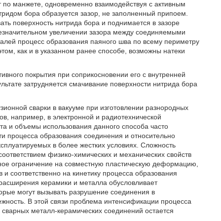
т по манжете, одновременно взаимодействуя с активным
тридом бора образуется зазор, не заполненный припоем.
ть поверхность нитрида бора и поднимается в зазоре
езначительном увеличении зазора между соединяемыми
еталей процесс образования паяного шва по всему периметру
этом, как и в указанном ранее способе, возможны натеки
тивного покрытия при соприкосновении его с внутренней
ультате затрудняется смачивание поверхности нитрида бора
ионной сварки в вакууме при изготовлении разнородных
лов, например, в электронной и радиотехнической
ота и объемы использования данного способа часто
ти процесса образования соединения и относительно
ксплуатируемых в более жестких условиях. Сложность
соответствием физико-химических и механических свойств
нное ограничение на совместную пластическую деформацию,
 и соответственно на кинетику процесса образования
расширения керамики и металла обусловливает
орые могут вызывать разрушение соединения в
жность. В этой связи проблема интенсификации процесса
 сварных металл-керамических соединений остается