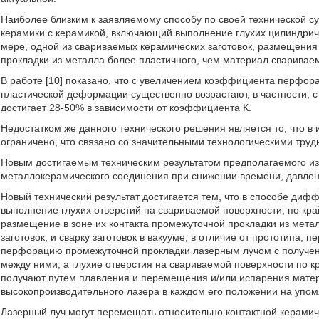
Наиболее близким к заявляемому способу по своей технической с
керамики с керамикой, включающий выполнение глухих цилиндриче
мере, одной из свариваемых керамических заготовок, размещения
прокладки из металла более пластичного, чем материал свариваемых
В работе [10] показано, что с увеличением коэффициента перфор
пластической деформации существенно возрастают, в частности,
достигает 28-50% в зависимости от коэффициента К.
Недостатком же данного технического решения является то, что
ограничено, что связано со значительными технологическими труд
Новым достигаемым техническим результатом предполагаемого из
металлокерамического соединения при снижении времени, давле
Новый технический результат достигается тем, что в способе диф
выполнение глухих отверстий на свариваемой поверхности, по кра
размещение в зоне их контакта промежуточной прокладки из мета
заготовок, и сварку заготовок в вакууме, в отличие от прототипа
перфорацию промежуточной прокладки лазерным лучом с получен
между ними, а глухие отверстия на свариваемой поверхности по к
получают путем плавления и перемещения и/или испарения матер
высокопроизводительного лазера в каждом его положении на упом
Лазерный луч могут перемещать относительно контактной керами