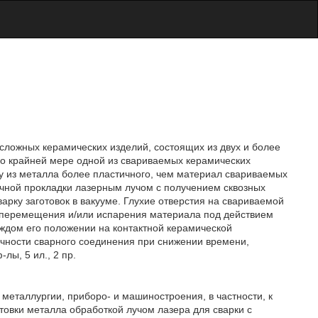
ложных керамических изделий, состоящих из двух и более
по крайней мере одной из свариваемых керамических
ку из металла более пластичного, чем материал свариваемых
чной прокладки лазерным лучом с получением сквозных
рку заготовок в вакууме. Глухие отверстия на свариваемой
и перемещения и/или испарения материала под действием
аждом его положении на контактной керамической
очности сварного соединения при снижении времени,
лы, 5 ил., 2 пр.
 металлургии, приборо- и машиностроения, в частности, к
товки металла обработкой лучом лазера для сварки с