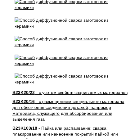
B23K20/22
- с учетом свойств свариваемых материалов
B23K20/16
- с размещением специального материала
для облегчения соединения деталей, например
материала, служащего для абсорбирования или
выделения газа
B23K103/18
- Пайка или распаивание; сварка;
плакирование или нанесение покрытий пайкой или