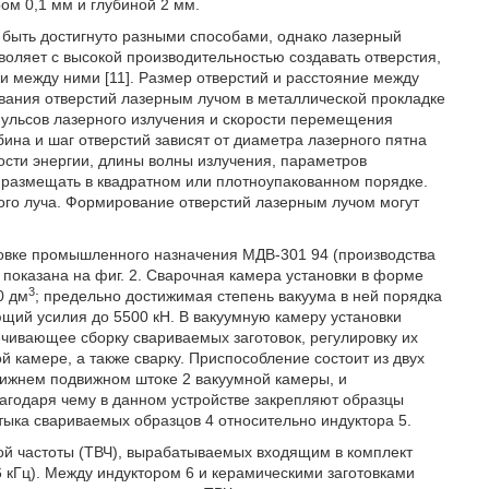
ом 0,1 мм и глубиной 2 мм.
быть достигнуто разными способами, однако лазерный
воляет с высокой производительностью создавать отверстия,
 между ними [11]. Размер отверстий и расстояние между
ания отверстий лазерным лучом в металлической прокладке
пульсов лазерного излучения и скорости перемещения
бина и шаг отверстий зависят от диаметра лазерного пятна
ости энергии, длины волны излучения, параметров
т размещать в квадратном или плотноупакованном порядке.
ого луча. Формирование отверстий лазерным лучом могут
овке промышленного назначения МДВ-301 94 (производства
оказана на фиг. 2. Сварочная камера установки в форме
3
0 дм
; предельно достижимая степень вакуума в ней порядка
щий усилия до 5500 кН. В вакуумную камеру установки
чивающее сборку свариваемых заготовок, регулировку их
й камере, а также сварку. Приспособление состоит из двух
нижнем подвижном штоке 2 вакуумной камеры, и
лагодаря чему в данном устройстве закрепляют образцы
тыка свариваемых образцов 4 относительно индуктора 5.
ой частоты (ТВЧ), вырабатываемых входящим в комплект
66 кГц). Между индуктором 6 и керамическими заготовками