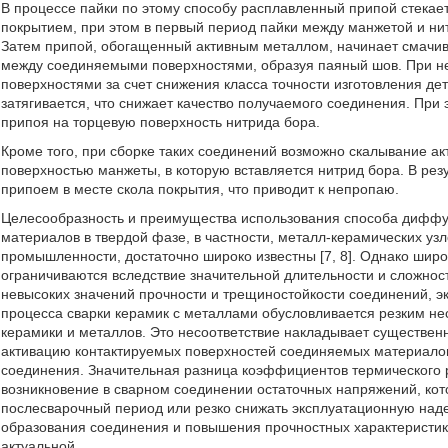
В процессе пайки по этому способу расплавленный припой стекае
покрытием, при этом в первый период пайки между манжетой и ни
Затем припой, обогащенный активным металлом, начинает смачива
между соединяемыми поверхностями, образуя паяный шов. При н
поверхностями за счет снижения класса точности изготовления д
затягивается, что снижает качество получаемого соединения. При 
припоя на торцевую поверхность нитрида бора.
Кроме того, при сборке таких соединений возможно скалывание ак
поверхностью манжеты, в которую вставляется нитрид бора. В рез
припоем в месте скола покрытия, что приводит к непропаю.
Целесообразность и преимущества использования способа диффуз
материалов в твердой фазе, в частности, металл-керамических уз
промышленности, достаточно широко известны [7, 8]. Однако шир
ограничиваются вследствие значительной длительности и сложнос
невысоких значений прочности и трещиностойкости соединений, э
процесса сварки керамик с металлами обусловливается резким не
керамики и металлов. Это несоответствие накладывает существе
активацию контактируемых поверхностей соединяемых материалов
соединения. Значительная разница коэффициентов термического 
возникновение в сварном соединении остаточных напряжений, кот
послесварочный период или резко снижать эксплуатационную наде
образования соединения и повышения прочностных характеристик
актуальной.