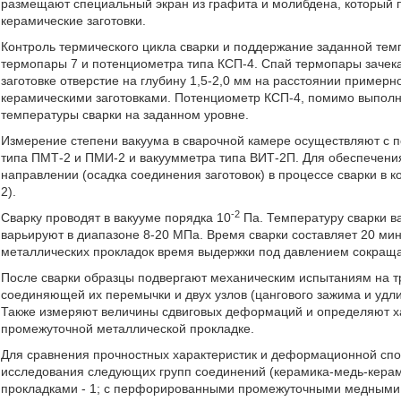
размещают специальный экран из графита и молибдена, который 
керамические заготовки.
Контроль термического цикла сварки и поддержание заданной т
термопары 7 и потенциометра типа КСП-4. Спай термопары зачек
заготовке отверстие на глубину 1,5-2,0 мм на расстоянии пример
керамическими заготовками. Потенциометр КСП-4, помимо выполн
температуры сварки на заданном уровне.
Измерение степени вакуума в сварочной камере осуществляют с
типа ПМТ-2 и ПМИ-2 и вакуумметра типа ВИТ-2П. Для обеспечени
направлении (осадка соединения заготовок) в процессе сварки в к
2).
-2
Сварку проводят в вакууме порядка 10
Па. Температуру сварки в
варьируют в диапазоне 8-20 МПа. Время сварки составляет 20 м
металлических прокладок время выдержки под давлением сокраща
После сварки образцы подвергают механическим испытаниям на тре
соединяющей их перемычки и двух узлов (цангового зажима и удл
Также измеряют величины сдвиговых деформаций и определяют х
промежуточной металлической прокладке.
Для сравнения прочностных характеристик и деформационной сп
исследования следующих групп соединений (керамика-медь-кер
прокладками - 1; с перфорированными промежуточными медными п