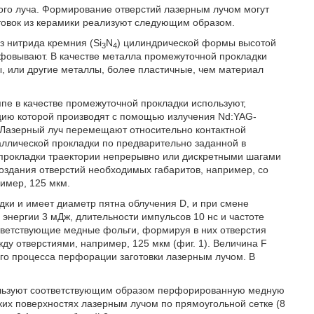
ого луча. Формирование отверстий лазерным лучом могут
товок из керамики реализуют следующим образом.
з нитрида кремния (Si
N
) цилиндрической формы высотой
3
4
фовывают. В качестве металла промежуточной прокладки
авы, или другие металлы, более пластичные, чем материал
пе в качестве промежуточной прокладки используют,
ию которой производят с помощью излучения Nd:YAG-
 Лазерный луч перемещают относительно контактной
ллической прокладки по предварительно заданной в
прокладки траектории непрерывно или дискретными шагами
оздания отверстий необходимых габаритов, например, со
имер, 125 мкм.
дки и имеет диаметр пятна облучения D, и при смене
энергии 3 мДж, длительности импульсов 10 нс и частоте
тветствующие медные фольги, формируя в них отверстия
у отверстиями, например, 125 мкм (фиг. 1). Величина F
ого процесса перфорации заготовки лазерным лучом. В
пользуют соответствующим образом перфорированную медную
ких поверхностях лазерным лучом по прямоугольной сетке (8