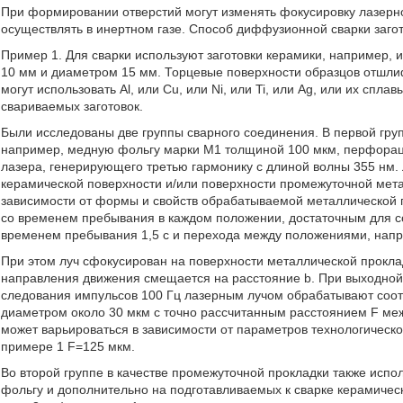
При формировании отверстий могут изменять фокусировку лазерн
осуществлять в инертном газе. Способ диффузионной сварки заго
Пример 1. Для сварки используют заготовки керамики, например, и
10 мм и диаметром 15 мм. Торцевые поверхности образцов отшли
могут использовать Al, или Cu, или Ni, или Ti, или Ag, или их спл
свариваемых заготовок.
Были исследованы две группы сварного соединения. В первой груп
например, медную фольгу марки M1 толщиной 100 мкм, перфорац
лазера, генерирующего третью гармонику с длиной волны 355 нм.
керамической поверхности и/или поверхности промежуточной мета
зависимости от формы и свойств обрабатываемой металлической 
со временем пребывания в каждом положении, достаточным для с
временем пребывания 1,5 с и перехода между положениями, напр
При этом луч сфокусирован на поверхности металлической прокла
направления движения смещается на расстояние b. При выходной 
следования импульсов 100 Гц лазерным лучом обрабатывают соо
диаметром около 30 мкм с точно рассчитанным расстоянием F межд
может варьироваться в зависимости от параметров технологическ
примере 1 F=125 мкм.
Во второй группе в качестве промежуточной прокладки также ис
фольгу и дополнительно на подготавливаемых к сварке керамичес