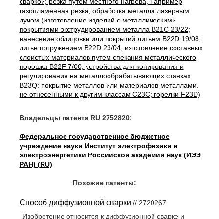
сваркой; резка путем местного нагрева, например
газопламенная резка; обработка металла лазерным
лучом (изготовление изделий с металлическими
покрытиями экструдированием металла B21C 23/22;
нанесение облицовки или покрытий литьем B22D 19/08;
литье погружением B22D 23/04; изготовление составных
слоистых материалов путем спекания металлического
порошка B22F 7/00; устройства для копирования и
регулирования на металлообрабатывающих станках
B23Q; покрытие металлов или материалов металлами,
не отнесенными к другим классам C23C; горелки F23D)
Владельцы патента RU 2752820:
Федеральное государственное бюджетное
учреждение науки Институт электрофизики и
электроэнергетики Российской академии наук (ИЭЭ
РАН) (RU)
Похожие патенты:
Способ диффузионной сварки
// 2720267
Изобретение относится к диффузионной сварке и