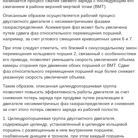
начинается процесс сжатия свежего заряда с последующим его
сжиганием в районе верхней мертвой точки (ВМТ).
Описанным образом осуществляется рабочий процесс
двухтактного двигателя с несимметричными фазами
газораспределения. Асимметрия фаз может быть увеличена
путем сдвига фаз относительного перемещения поршней,
например, за счет углового смещения кривошипных шеек 6 и 7.
При этом следует отметить, что близкий к синусоидальному закон
перемещения кольцевого поршня 2, связанный с особенностями
его привода, позволяет уменьшить скорость увеличения объема
камеры сгорания при движении обоих поршней от ВМТ. Сдвиг
фаз относительного перемещения поршней еще более снижает
указанную скорость увеличения объема.
Таким образом, описанная цилиндропоршневая группа
позволяет повысить эффективность работы двигателя за счет
снижения потерь заряда при продувке путем реализации в
двигателе несимметричных фаз газораспределения и снижения
за счет этого потерь свежего заряда из рабочей полости.
1. Цилиндропоршневая группа двухтактного двигателя,
содержащая цилиндр, установленный в цилиндре кольцевой
поршень с размещенным в нем внутренним поршнем,
снабженным днищем и тронком, при этом каждый поршень