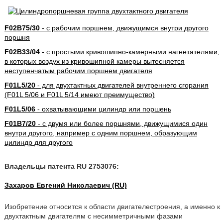
F02B75/30
- с рабочим поршнем, движущимся внутри другого
поршня
F02B33/04
- с простыми кривошипно-камерными нагнетателями,
в которых воздух из кривошипной камеры вытесняется
неступенчатым рабочим поршнем двигателя
F01L5/20
- для двухтактных двигателей внутреннего сгорания
(F01L 5/06 и F01L 5/14 имеют преимущество)
F01L5/06
- охватывающими цилиндр или поршень
F01B7/20
- с двумя или более поршнями, движущимися один
внутри другого, например с одним поршнем, образующим
цилиндр для другого
Владельцы патента RU 2753076:
Захаров Евгений Николаевич (RU)
Изобретение относится к области двигателестроения, а именно к
двухтактным двигателям с несимметричными фазами