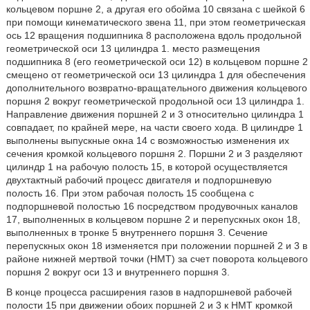
кольцевом поршне 2, а другая его обойма 10 связана с шейкой 6
при помощи кинематического звена 11, при этом геометрическая
ось 12 вращения подшипника 8 расположена вдоль продольной
геометрической оси 13 цилиндра 1. место размещения
подшипника 8 (его геометрической оси 12) в кольцевом поршне 2
смещено от геометрической оси 13 цилиндра 1 для обеспечения
дополнительного возвратно-вращательного движения кольцевого
поршня 2 вокруг геометрической продольной оси 13 цилиндра 1.
Направление движения поршней 2 и 3 относительно цилиндра 1
совпадает, по крайней мере, на части своего хода. В цилиндре 1
выполнены выпускные окна 14 с возможностью изменения их
сечения кромкой кольцевого поршня 2. Поршни 2 и 3 разделяют
цилиндр 1 на рабочую полость 15, в которой осуществляется
двухтактный рабочий процесс двигателя и подпоршневую
полость 16. При этом рабочая полость 15 сообщена с
подпоршневой полостью 16 посредством продувочных каналов
17, выполненных в кольцевом поршне 2 и перепускных окон 18,
выполненных в тронке 5 внутреннего поршня 3. Сечение
перепускных окон 18 изменяется при положении поршней 2 и 3 в
районе нижней мертвой точки (НМТ) за счет поворота кольцевого
поршня 2 вокруг оси 13 и внутреннего поршня 3.
В конце процесса расширения газов в надпоршневой рабочей
полости 15 при движении обоих поршней 2 и 3 к НМТ кромкой