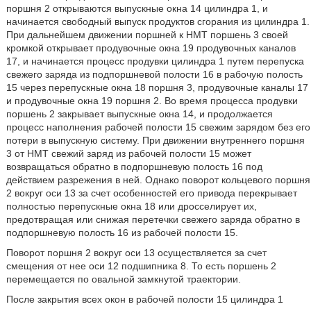
поршня 2 открываются выпускные окна 14 цилиндра 1, и
начинается свободный выпуск продуктов сгорания из цилиндра 1.
При дальнейшем движении поршней к НМТ поршень 3 своей
кромкой открывает продувочные окна 19 продувочных каналов
17, и начинается процесс продувки цилиндра 1 путем перепуска
свежего заряда из подпоршневой полости 16 в рабочую полость
15 через перепускные окна 18 поршня 3, продувочные каналы 17
и продувочные окна 19 поршня 2. Во время процесса продувки
поршень 2 закрывает выпускные окна 14, и продолжается
процесс наполнения рабочей полости 15 свежим зарядом без его
потери в выпускную систему. При движении внутреннего поршня
3 от НМТ свежий заряд из рабочей полости 15 может
возвращаться обратно в подпоршневую полость 16 под
действием разрежения в ней. Однако поворот кольцевого поршня
2 вокруг оси 13 за счет особенностей его привода перекрывает
полностью перепускные окна 18 или дросселирует их,
предотвращая или снижая перетечки свежего заряда обратно в
подпоршневую полость 16 из рабочей полости 15.
Поворот поршня 2 вокруг оси 13 осуществляется за счет
смещения от нее оси 12 подшипника 8. То есть поршень 2
перемещается по овальной замкнутой траектории.
После закрытия всех окон в рабочей полости 15 цилиндра 1