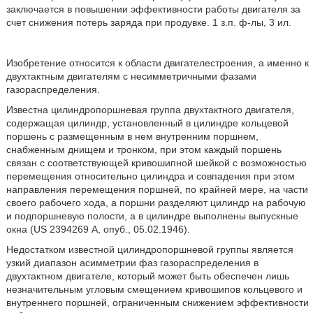
заключается в повышении эффективности работы двигателя за
счет снижения потерь заряда при продувке. 1 з.п. ф-лы, 3 ил.
Изобретение относится к области двигателестроения, а именно к
двухтактным двигателям с несимметричными фазами
газораспределения.
Известна цилиндропоршневая группа двухтактного двигателя,
содержащая цилиндр, установленный в цилиндре кольцевой
поршень с размещенным в нем внутренним поршнем,
снабженным днищем и тронком, при этом каждый поршень
связан с соответствующей кривошипной шейкой с возможностью
перемещения относительно цилиндра и совпадения при этом
направления перемещения поршней, по крайней мере, на части
своего рабочего хода, а поршни разделяют цилиндр на рабочую
и подпоршневую полости, а в цилиндре выполнены выпускные
окна (US 2394269 А, опуб., 05.02.1946).
Недостатком известной цилиндропоршневой группы является
узкий диапазон асимметрии фаз газораспределения в
двухтактном двигателе, который может быть обеспечен лишь
незначительным угловым смещением кривошипов кольцевого и
внутреннего поршней, ограниченным снижением эффективности