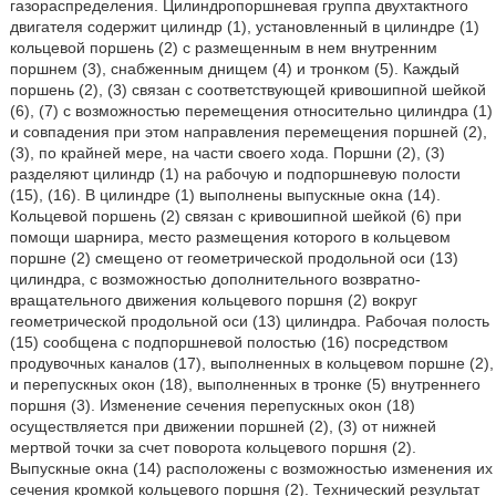
газораспределения. Цилиндропоршневая группа двухтактного
двигателя содержит цилиндр (1), установленный в цилиндре (1)
кольцевой поршень (2) с размещенным в нем внутренним
поршнем (3), снабженным днищем (4) и тронком (5). Каждый
поршень (2), (3) связан с соответствующей кривошипной шейкой
(6), (7) с возможностью перемещения относительно цилиндра (1)
и совпадения при этом направления перемещения поршней (2),
(3), по крайней мере, на части своего хода. Поршни (2), (3)
разделяют цилиндр (1) на рабочую и подпоршневую полости
(15), (16). В цилиндре (1) выполнены выпускные окна (14).
Кольцевой поршень (2) связан с кривошипной шейкой (6) при
помощи шарнира, место размещения которого в кольцевом
поршне (2) смещено от геометрической продольной оси (13)
цилиндра, с возможностью дополнительного возвратно-
вращательного движения кольцевого поршня (2) вокруг
геометрической продольной оси (13) цилиндра. Рабочая полость
(15) сообщена с подпоршневой полостью (16) посредством
продувочных каналов (17), выполненных в кольцевом поршне (2),
и перепускных окон (18), выполненных в тронке (5) внутреннего
поршня (3). Изменение сечения перепускных окон (18)
осуществляется при движении поршней (2), (3) от нижней
мертвой точки за счет поворота кольцевого поршня (2).
Выпускные окна (14) расположены с возможностью изменения их
сечения кромкой кольцевого поршня (2). Технический результат