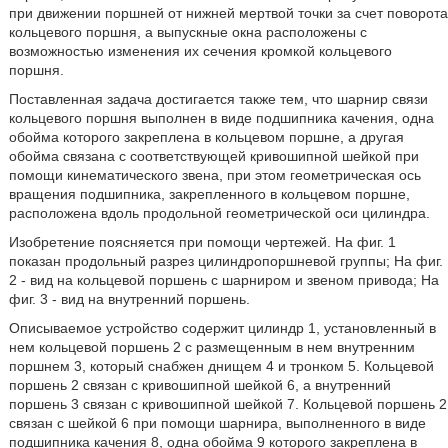
при движении поршней от нижней мертвой точки за счет поворота
кольцевого поршня, а выпускные окна расположены с
возможностью изменения их сечения кромкой кольцевого
поршня.
Поставленная задача достигается также тем, что шарнир связи
кольцевого поршня выполнен в виде подшипника качения, одна
обойма которого закреплена в кольцевом поршне, а другая
обойма связана с соответствующей кривошипной шейкой при
помощи кинематического звена, при этом геометрическая ось
вращения подшипника, закрепленного в кольцевом поршне,
расположена вдоль продольной геометрической оси цилиндра.
Изобретение поясняется при помощи чертежей. На фиг. 1
показан продольный разрез цилиндропоршневой группы; На фиг.
2 - вид на кольцевой поршень с шарниром и звеном привода; На
фиг. 3 - вид на внутренний поршень.
Описываемое устройство содержит цилиндр 1, установленный в
нем кольцевой поршень 2 с размещенным в нем внутренним
поршнем 3, который снабжен днищем 4 и тронком 5. Кольцевой
поршень 2 связан с кривошипной шейкой 6, а внутренний
поршень 3 связан с кривошипной шейкой 7. Кольцевой поршень 2
связан с шейкой 6 при помощи шарнира, выполненного в виде
подшипника качения 8, одна обойма 9 которого закреплена в