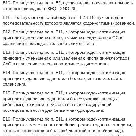
E10. Полинуклеотид по п. E9, нуклеотидная последовательность
которого приведена в SEQ ID NO:26.
E11. Полинуклеотид по любому из пп. E7-E10, нуклеотидная
последовательность которого является кодон-оптимизированной.
E12. Полинуклеотид по п. E11, в котором кодон-оптимизация
приводит к уменьшению или увеличению содержания GC в
сравнении с последовательность дикого типа.
E13. Полинуклеотид по п. E11, в котором кодон-оптимизация
приводит к уменьшению или увеличению числа динуклеотидов
CpG в сравнении с последовательность дикого типа.
E14. Полинуклеотид по п. E11, в котором кодон-оптимизация
приводит к удалению одного или более криптических сайтов
сплайсинга.
E15. Полинуклеотид по п. E11, в котором кодон-оптимизация
приводит к удалению одного или более участков посадки
рибосомы, отличных от участка в начале кодирующей
последовательности для белка мини-дистрофина.
E16. Полинуклеотид по п. E11, в котором кодон-оптимизация
приводит к замене одного или более редких кодонов на кодоны,
которые встречаются с большей частотой в типе и/или виде