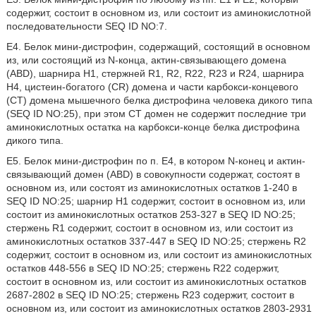
содержит, состоит в основном из, или состоит из аминокислотной
последовательности SEQ ID NO:7.
E4. Белок мини-дистрофин, содержащий, состоящий в основном
из, или состоящий из N-конца, актин-связывающего домена
(ABD), шарнира H1, стержней R1, R2, R22, R23 и R24, шарнира
H4, цистеин-богатого (CR) домена и части карбокси-концевого
(CT) домена мышечного белка дистрофина человека дикого типа
(SEQ ID NO:25), при этом CT домен не содержит последние три
аминокислотных остатка на карбокси-конце белка дистрофина
дикого типа.
E5. Белок мини-дистрофин по п. E4, в котором N-конец и актин-
связывающий домен (ABD) в совокупности содержат, состоят в
основном из, или состоят из аминокислотных остатков 1-240 в
SEQ ID NO:25; шарнир H1 содержит, состоит в основном из, или
состоит из аминокислотных остатков 253-327 в SEQ ID NO:25;
стержень R1 содержит, состоит в основном из, или состоит из
аминокислотных остатков 337-447 в SEQ ID NO:25; стержень R2
содержит, состоит в основном из, или состоит из аминокислотных
остатков 448-556 в SEQ ID NO:25; стержень R22 содержит,
состоит в основном из, или состоит из аминокислотных остатков
2687-2802 в SEQ ID NO:25; стержень R23 содержит, состоит в
основном из, или состоит из аминокислотных остатков 2803-2931