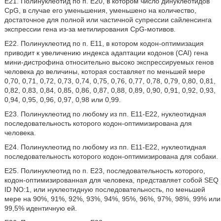
E21. Полинуклеотид по п. E20, в котором число динуклеотидов
CpG, в случае его уменьшения, уменьшено на количество,
достаточное для полной или частичной супрессии сайленсинга
экспрессии гена из-за метилирования CpG-мотивов.
E22. Полинуклеотид по п. E11, в котором кодон-оптимизация
приводит к увеличению индекса адаптации кодонов (CAI) гена
мини-дистрофина относительно высоко экспрессируемых генов
человека до величины, которая составляет по меньшей мере
0,70, 0,71, 0,72, 0,73, 0,74, 0,75, 0,76, 0,77, 0,78, 0,79, 0,80, 0,81,
0,82, 0,83, 0,84, 0,85, 0,86, 0,87, 0,88, 0,89, 0,90, 0,91, 0,92, 0,93,
0,94, 0,95, 0,96, 0,97, 0,98 или 0,99.
E23. Полинуклеотид по любому из пп. E11-E22, нуклеотидная
последовательность которого кодон-оптимизирована для
человека.
E24. Полинуклеотид по любому из пп. E11-E22, нуклеотидная
последовательность которого кодон-оптимизирована для собаки.
E25. Полинуклеотид по п. E23, последовательность которого,
кодон-оптимизированная для человека, представляет собой SEQ
ID NO:1, или нуклеотидную последовательность, по меньшей
мере на 90%, 91%, 92%, 93%, 94%, 95%, 96%, 97%, 98%, 99% или
99,5% идентичную ей.