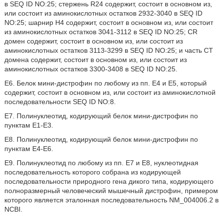
в SEQ ID NO:25; стержень R24 содержит, состоит в основном из,
или состоит из аминокислотных остатков 2932-3040 в SEQ ID
NO:25; шарнир H4 содержит, состоит в основном из, или состоит
из аминокислотных остатков 3041-3112 в SEQ ID NO:25; CR
домен содержит, состоит в основном из, или состоит из
аминокислотных остатков 3113-3299 в SEQ ID NO:25; и часть CT
домена содержит, состоит в основном из, или состоит из
аминокислотных остатков 3300-3408 в SEQ ID NO:25.
E6. Белок мини-дистрофин по любому из пп. E4 и E5, который
содержит, состоит в основном из, или состоит из аминокислотной
последовательности SEQ ID NO:8.
E7. Полинуклеотид, кодирующий белок мини-дистрофин по
пунктам E1-E3.
E8. Полинуклеотид, кодирующий белок мини-дистрофин по
пунктам E4-E6.
E9. Полинуклеотид по любому из пп. E7 и E8, нуклеотидная
последовательность которого собрана из кодирующей
последовательности природного гена дикого типа, кодирующего
полноразмерный человеческий мышечный дистрофин, примером
которого является эталонная последовательность NM_004006.2 в
NCBI.