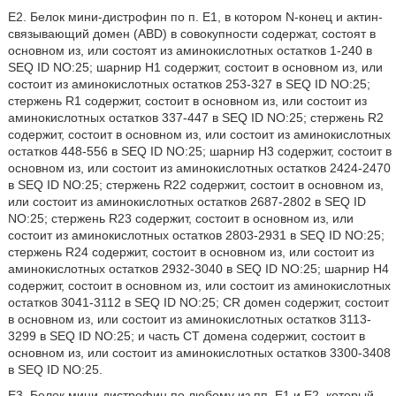
E2. Белок мини-дистрофин по п. E1, в котором N-конец и актин-
связывающий домен (ABD) в совокупности содержат, состоят в
основном из, или состоят из аминокислотных остатков 1-240 в
SEQ ID NO:25; шарнир H1 содержит, состоит в основном из, или
состоит из аминокислотных остатков 253-327 в SEQ ID NO:25;
стержень R1 содержит, состоит в основном из, или состоит из
аминокислотных остатков 337-447 в SEQ ID NO:25; стержень R2
содержит, состоит в основном из, или состоит из аминокислотных
остатков 448-556 в SEQ ID NO:25; шарнир H3 содержит, состоит в
основном из, или состоит из аминокислотных остатков 2424-2470
в SEQ ID NO:25; стержень R22 содержит, состоит в основном из,
или состоит из аминокислотных остатков 2687-2802 в SEQ ID
NO:25; стержень R23 содержит, состоит в основном из, или
состоит из аминокислотных остатков 2803-2931 в SEQ ID NO:25;
стержень R24 содержит, состоит в основном из, или состоит из
аминокислотных остатков 2932-3040 в SEQ ID NO:25; шарнир H4
содержит, состоит в основном из, или состоит из аминокислотных
остатков 3041-3112 в SEQ ID NO:25; CR домен содержит, состоит
в основном из, или состоит из аминокислотных остатков 3113-
3299 в SEQ ID NO:25; и часть CT домена содержит, состоит в
основном из, или состоит из аминокислотных остатков 3300-3408
в SEQ ID NO:25.
E3. Белок мини-дистрофин по любому из пп. E1 и E2, который