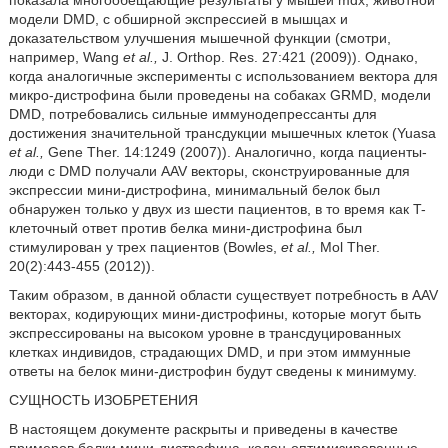
показала многообещающие результаты у мышей mdx, животной
модели DMD, с обширной экспрессией в мышцах и
доказательством улучшения мышечной функции (смотри,
например, Wang
et al.,
J. Orthop. Res. 27:421 (2009)). Однако,
когда аналогичные эксперименты с использованием вектора для
микро-дистрофина были проведены на собаках GRMD, модели
DMD, потребовались сильные иммунодепрессанты для
достижения значительной трансдукции мышечных клеток (Yuasa
et al.,
Gene Ther. 14:1249 (2007)). Аналогично, когда пациенты-
люди с DMD получали AAV векторы, сконструированные для
экспрессии мини-дистрофина, минимальный белок был
обнаружен только у двух из шести пациентов, в то время как T-
клеточный ответ против белка мини-дистрофина был
стимулирован у трех пациентов (Bowles,
et al.,
Mol Ther.
20(2):443-455 (2012)).
Таким образом, в данной области существует потребность в AAV
векторах, кодирующих мини-дистрофины, которые могут быть
экспрессированы на высоком уровне в трансдуцированных
клетках индивидов, страдающих DMD, и при этом иммунные
ответы на белок мини-дистрофин будут сведены к минимуму.
СУЩНОСТЬ ИЗОБРЕТЕНИЯ
В настоящем документе раскрыты и приведены в качестве