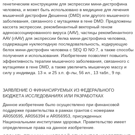
генетическим конструкциям для экспрессии мини-дистрофина
человека, и может быть использовано в медицине для лечения
мышечной дистрофии Дюшенна (DMD) или другого мышечного
заболевания, связанного с мутациями в гене DMD. Предложены
кассета экспрессии, рекомбинантный векторный геном
аденоассоциированного вируса (AAV), частицы рекомбинантного
AAV (rAAV) для экспрессии белка мини-дистрофина человека,
содержащие нуклеотидную последовательность, кодирующую
белок мини-дистрофин человека с SEQ ID NO:7, а также способы
получения и использования. Изобретение позволяет повысить
эффективность терапии мышечного заболевания, связанного с
мутациями в гене DMD, а также увеличить мышечную массу и
силу у индивида. 13 н. и 25 з.п. ф-лы, 56 ил., 13 табл., 9 пр.
ЗАЯВЛЕНИЕ О ФИНАНСИРУЕМЫХ ИЗ ФЕДЕРАЛЬНОГО
БЮДЖЕТА ИССЛЕДОВАНИЯХ ИЛИ РАЗРАБОТКАХ
Данное изобретение было осуществлено при финансовой
поддержке правительства в рамках грантов с номерами
AR050595, AR056394 и AR056953, присужденных
Национальными институтами здоровья. Правительство имеет
определенные права на данное изобретение.