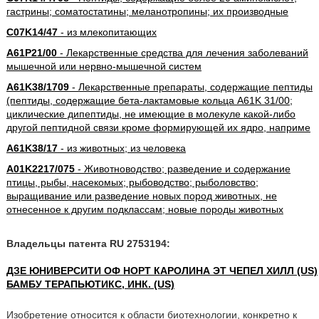
гастрины; соматостатины; меланотропины; их производные
C07K14/47
- из млекопитающих
A61P21/00
- Лекарственные средства для лечения заболеваний
мышечной или нервно-мышечной систем
A61K38/1709
- Лекарственные препараты, содержащие пептиды
(пептиды, содержащие бета-лактамовые кольца A61K 31/00;
циклические дипептиды, не имеющие в молекуле какой-либо
другой пептидной связи кроме формирующей их ядро, наприме
A61K38/17
- из животных; из человека
A01K2217/075
- Животноводство; разведение и содержание
птицы, рыбы, насекомых; рыбоводство; рыболовство;
выращивание или разведение новых пород животных, не
отнесенное к другим подклассам; новые породы животных
Владельцы патента RU 2753194:
ДЗЕ ЮНИВЕРСИТИ ОФ НОРТ КАРОЛИНА ЭТ ЧЕПЕЛ ХИЛЛ (US)
БАМБУ ТЕРАПЬЮТИКС, ИНК. (US)
Изобретение относится к области биотехнологии, конкретно к