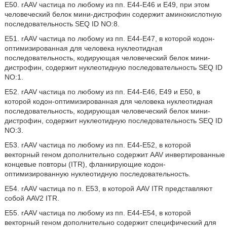
E50. rAAV частица по любому из пп. E44-E46 и E49, при этом
человеческий белок мини-дистрофин содержит аминокислотную
последовательность SEQ ID NO:8.
E51. rAAV частица по любому из пп. E44-E47, в которой кодон-
оптимизированная для человека нуклеотидная
последовательность, кодирующая человеческий белок мини-
дистрофин, содержит нуклеотидную последовательность SEQ ID
NO:1.
E52. rAAV частица по любому из пп. E44-E46, E49 и E50, в
которой кодон-оптимизированная для человека нуклеотидная
последовательность, кодирующая человеческий белок мини-
дистрофин, содержит нуклеотидную последовательность SEQ ID
NO:3.
E53. rAAV частица по любому из пп. E44-E52, в которой
векторный геном дополнительно содержит AAV инвертированные
концевые повторы (ITR), фланкирующие кодон-
оптимизированную нуклеотидную последовательность.
E54. rAAV частица по п. E53, в которой AAV ITR представляют
собой AAV2 ITR.
E55. rAAV частица по любому из пп. E44-E54, в которой
векторный геном дополнительно содержит специфический для