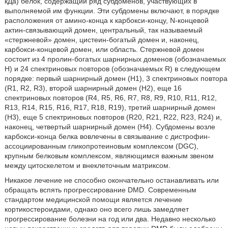
кДа) белок, содержащий ряд субдоменов, участвующих в
выполняемой им функции. Эти субдомены включают, в порядке
расположения от амино-конца к карбокси-концу, N-концевой
актин-связывающий домен, центральный, так называемый
«стержневой» домен, цистеин-богатый домен и, наконец,
карбокси-концевой домен, или область. Стержневой домен
состоит из 4 пролин-богатых шарнирных доменов (обозначаемых
H) и 24 спектриновых повторов (обозначаемых R) в следующем
порядке: первый шарнирный домен (H1), 3 спектриновых повтора
(R1, R2, R3), второй шарнирный домен (H2), еще 16
спектриновых повторов (R4, R5, R6, R7, R8, R9, R10, R11, R12,
R13, R14, R15, R16, R17, R18, R19), третий шарнирный домен
(H3), еще 5 спектриновых повторов (R20, R21, R22, R23, R24) и,
наконец, четвертый шарнирный домен (H4). Субдомены возле
карбокси-конца белка вовлечены в связывание с дистрофин-
ассоциированным гликопротеиновым комплексом (DGC),
крупным белковым комплексом, являющимся важным звеном
между цитоскелетом и внеклеточным матриксом.
Никакое лечение не способно окончательно останавливать или
обращать вспять прогрессирование DMD. Современным
стандартом медицинской помощи является лечение
кортикостероидами, однако оно всего лишь замедляет
прогрессирование болезни на год или два. Недавно несколько