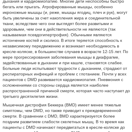
дыхания и кардиомиопатию. Многие дети неспособны быстро
бегать или прыгать. Атрофированные мышцы, особенно
икроножные мышцы (и, реже, мышцы ягодиц, плеч и рук), могут
быть увеличены за счет накопления жира и соединительной
ткани, вследствие чего они выглядят более развитыми и
здоровыми, чем они в действительности не являются (так
называемая псевдогипертрофия). Обычными являются
истончение костей и сколиоз. В итоге теряется способность к
независимому передвижению и возникает необходимость в
кресле-коляске, в большинстве случаев в возрасте 12-15 лет. По
мере прогрессирования заболевания мышцы в диафрагме,
задействованные в дыхании и при кашле, становятся слабее.
Больные люди испытывают трудности с дыханием, страдают от
респираторных инфекций и проблем с глотанием. Почти у всех
пациентов с DMD развивается кардиомиопатия. Пневмония с
осложнениями со стороны сердца является наиболее
распространенной причиной смерти, которая часто наступает до
третьего десятилетия жизни.
Мышечная дистрофия Беккера (BMD) имеет менее тяжелые
симптомы, чем DMD, но также приводит к преждевременной
смерти. В сравнении с DMD, BMD характеризуется более
поздним развитием слабости скелетных мышц. В то время как
пациенты с DMD начинают передвигаться в кресле-коляске до