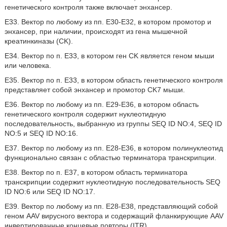
генетического контроля также включает энхансер.
E33. Вектор по любому из пп. E30-E32, в котором промотор и
энхансер, при наличии, происходят из гена мышечной
креатинкиназы (CK).
E34. Вектор по п. E33, в котором ген CK является геном мыши
или человека.
E35. Вектор по п. E33, в котором область генетического контроля
представляет собой энхансер и промотор CK7 мыши.
E36. Вектор по любому из пп. E29-E36, в котором область
генетического контроля содержит нуклеотидную
последовательность, выбранную из группы SEQ ID NO:4, SEQ ID
NO:5 и SEQ ID NO:16.
E37. Вектор по любому из пп. E28-E36, в котором полинуклеотид
функционально связан с областью терминатора транскрипции.
E38. Вектор по п. E37, в котором область терминатора
транскрипции содержит нуклеотидную последовательность SEQ
ID NO:6 или SEQ ID NO:17.
E39. Вектор по любому из пп. E28-E38, представляющий собой
геном AAV вирусного вектора и содержащий фланкирующие AAV
инвертированные концевые повторы (ITR).