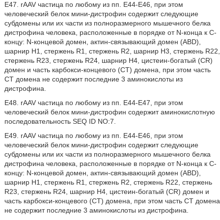
E47. rAAV частица по любому из пп. E44-E46, при этом
человеческий белок мини-дистрофин содержит следующие
субдомены или их части из полноразмерного мышечного белка
дистрофина человека, расположенные в порядке от N-конца к C-
концу: N-концевой домен, актин-связывающий домен (ABD),
шарнир H1, стержень R1, стержень R2, шарнир H3, стержень R22,
стержень R23, стержень R24, шарнир H4, цистеин-богатый (CR)
домен и часть карбокси-концевого (CT) домена, при этом часть
CT домена не содержит последние 3 аминокислоты из
дистрофина.
E48. rAAV частица по любому из пп. E44-E47, при этом
человеческий белок мини-дистрофин содержит аминокислотную
последовательность SEQ ID NO:7.
E49. rAAV частица по любому из пп. E44-E46, при этом
человеческий белок мини-дистрофин содержит следующие
субдомены или их части из полноразмерного мышечного белка
дистрофина человека, расположенные в порядке от N-конца к C-
концу: N-концевой домен, актин-связывающий домен (ABD),
шарнир H1, стержень R1, стержень R2, стержень R22, стержень
R23, стержень R24, шарнир H4, цистеин-богатый (CR) домен и
часть карбокси-концевого (CT) домена, при этом часть CT домена
не содержит последние 3 аминокислоты из дистрофина.