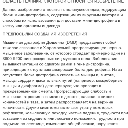
ОБЛАСТЬ ТЕХНИКИ, К КОТОРОЙ ОТНОСИТСЯ ИЗОБРЕТЕНИЕ
Данное изобретение относится к полинуклеотидам, кодирующим
белки мини-дистрофина, содержащим их вирусным векторам и
способам их использования для доставки мини-дистрофина в
клетку или организм индивида.
ПРЕДПОСЫЛКИ СОЗДАНИЯ ИЗОБРЕТЕНИЯ
Мышечная дистрофия Дюшенна (DMD) представляет собой
тяжелое связанное с X-хромосомой прогрессирующее нервно-
мышечное заболевание, от которого страдает примерно один из
3600-9200 живорожденных лиц мужского пола. Заболевание
вызывают мутации со сдвигом рамки в гене дистрофина,
приводящие к отсутствию экспрессии белка дистрофина. Из-за
отсутствия белка дистрофина скелетные мышцы и, в итоге,
мышцы сердца и дыхательных путей (например, межреберные
мышцы и диафрагма) дегенерируют, что приводит к
преждевременной смерти. Прогрессирующая слабость и
мышечная атрофия возникает в детстве, начиная с нижних
конечностей и таза, а затем распространяется на верхние
конечности. Другие симптомы включают утрату некоторых
рефлексов, ковыляющую походку, частые падения, трудности при
вставании из сидящего или лежачего положения, трудности при
подъеме по лестнице, изменения общей осанки, нарушения