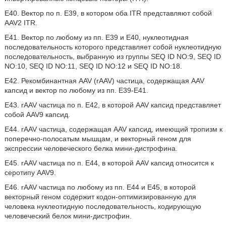
E40. Вектор по п. E39, в котором оба ITR представляют собой
AAV2 ITR.
E41. Вектор по любому из пп. E39 и E40, нуклеотидная
последовательность которого представляет собой нуклеотидную
последовательность, выбранную из группы SEQ ID NO:9, SEQ ID
NO:10, SEQ ID NO:11, SEQ ID NO:12 и SEQ ID NO:18.
E42. Рекомбинантная AAV (rAAV) частица, содержащая AAV
капсид и вектор по любому из пп. E39-E41.
E43. rAAV частица по п. E42, в которой AAV капсид представляет
собой AAV9 капсид.
E44. rAAV частица, содержащая AAV капсид, имеющий тропизм к
поперечно-полосатым мышцам, и векторный геном для
экспрессии человеческого белка мини-дистрофина.
E45. rAAV частица по п. E44, в которой AAV капсид относится к
серотипу AAV9.
E46. rAAV частица по любому из пп. E44 и E45, в которой
векторный геном содержит кодон-оптимизированную для
человека нуклеотидную последовательность, кодирующую
человеческий белок мини-дистрофин.