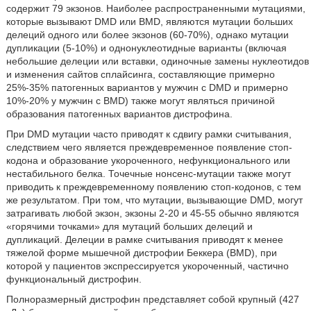
содержит 79 экзонов. Наиболее распространенными мутациями,
которые вызывают DMD или BMD, являются мутации больших
делеций одного или более экзонов (60-70%), однако мутации
дупликации (5-10%) и однонуклеотидные варианты (включая
небольшие делеции или вставки, одиночные замены нуклеотидов
и изменения сайтов сплайсинга, составляющие примерно
25%-35% патогенных вариантов у мужчин с DMD и примерно
10%-20% у мужчин с BMD) также могут являться причиной
образования патогенных вариантов дистрофина.
При DMD мутации часто приводят к сдвигу рамки считывания,
следствием чего является преждевременное появление стоп-
кодона и образование укороченного, нефункционального или
нестабильного белка. Точечные нонсенс-мутации также могут
приводить к преждевременному появлению стоп-кодонов, с тем
же результатом. При том, что мутации, вызывающие DMD, могут
затрагивать любой экзон, экзоны 2-20 и 45-55 обычно являются
«горячими точками» для мутаций больших делеций и
дупликаций. Делеции в рамке считывания приводят к менее
тяжелой форме мышечной дистрофии Беккера (BMD), при
которой у пациентов экспрессируется укороченный, частично
функциональный дистрофин.
Полноразмерный дистрофин представляет собой крупный (427