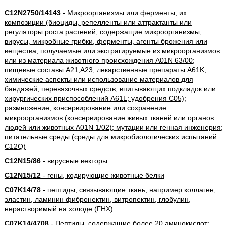
C12N2750/14143
- Микроорганизмы или ферменты; их
композиции (биоциды, репелленты или аттрактанты или
регуляторы роста растений, содержащие микроорганизмы,
вирусы, микробные грибки, ферменты, агенты брожения или
вещества, получаемые или экстрагируемые из микроорганизмов
или из материала животного происхождения A01N 63/00;
пищевые составы A21,A23; лекарственные препараты A61K;
химические аспекты или использование материалов для
бандажей, перевязочных средств, впитывающих подкладок или
хирургических приспособлений A61L; удобрения C05);
размножение, консервирование или сохранение
микроорганизмов (консервирование живых тканей или органов
людей или животных A01N 1/02); мутации или генная инженерия;
питательные среды (среды для микробиологических испытаний
C12Q)
C12N15/86
- вирусные векторы
C12N15/12
- гены, кодирующие животные белки
C07K14/78
- пептиды, связывающие ткань, например коллаген,
эластин, ламинин фибронектин, витропектин, глобулин,
нерастворимый на холоде (ГНХ)
C07K14/4708
- Пептиды, содержащие более 20 аминокислот;