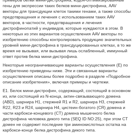
примеров белки мини-дистрофина, кодон-оптимизированные
гены для экспрессии таких белков мини-дистрофина, AAV
векторы для трансдукции клеток такими генами, а также способы
предотвращения и лечения с использованием таких AAV
векторов, в частности, предотвращения и лечения
дистрофинoпатий у индивидов, которые нуждаются в этом. В
некоторых из этих вариантов осуществления AAV векторы по
изобретению способны контролировать продукцию значительных
уровней мини-дистрофина в трансдуцированных клетках, в то же
время не вызывая, или вызывая лишь ослабленный, иммунный
ответ против белка мини-дистрофина.
Некоторые неограничивающие варианты осуществления (E) по
изобретению приведены ниже. Эти и связанные варианты
осуществления описаны более подробно в разделе «Подробное
описание изобретения», включая примеры и чертежи.
E1. Белок мини-дистрофин, содержащий, состоящий в основном
из, или состоящий из N-конца, актин-связывающего домена
(ABD), шарнира H1, стержней R1 и R2, шарнира H3, стержней
R22, R23 и R24, шарнира H4, цистеин-богатого (CR) домена и
части карбокси-концевого (CT) домена мышечного белка
дистрофина человека дикого типа (SEQ ID NO:25), при этом CT
домен не содержит последние три аминокислотных остатка на
карбокси-конце белка дистрофина дикого типа.