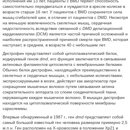
исполнения им 13 лет, пациенты с BMD теряют способность
самостоятельно передвигаться и нуждаются в кресле-коляске в
возрасте старше 16 лет. У пациентов с BMD сохраняется сила
мышц-сгибателей шеи, в отличие от пациентов с DMD. Несмотря
на меньшую вовлеченность скелетных мышц, сердечная
недостаточность вследствие связанной с
DMD
дилатационной
кардиомиопатии (DCM) является частой причиной осложнений и
наиболее распространенной причиной смерти при BMD, которая
наступает, в среднем, в возрасте 40 с небольшим лет.
Дистрофин представляет собой цитоплазматический белок,
кодируемый геном
dmd
, его функция заключается в связывании
актиновых филаментов цитоскелета с мембранными белками.
Обычно белок дистрофин, находящийся преимущественно в
скелетных и сердечных мышцах, с небольшими количествами,
экспрессируемыми в мозге, действует как амортизатор при
сокращении мышечных волокон путем связывания актина
сократительного аппарата со слоем соединительной ткани,
окружающим каждое мышечное волокно. В мышцах дистрофин
находится на цитоплазматической поверхности мембраны
сарколеммы.
Впервые обнаруженный в 1987 г., ген
dmd
представляет собой
самый большой известный ген человека размером примерно 2,5
м.п.н. Ген расположен на X-хромосоме в положении Xp21 и