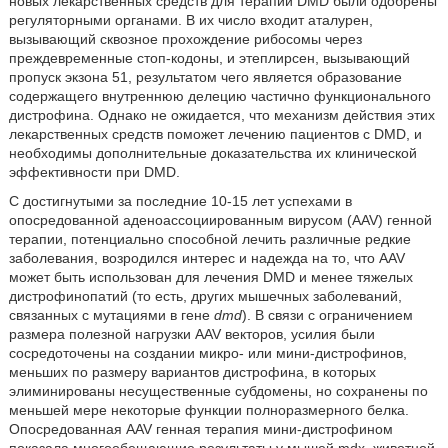
новых лекарственных средств для терапии DMD были одобрены
регуляторными органами. В их число входит аталурен,
вызывающий сквозное прохождение рибосомы через
преждевременные стоп-кодоны, и этеплирсен, вызывающий
пропуск экзона 51, результатом чего является образование
содержащего внутреннюю делецию частично функционального
дистрофина. Однако не ожидается, что механизм действия этих
лекарственных средств поможет лечению пациентов с DMD, и
необходимы дополнительные доказательства их клинической
эффективности при DMD.
С достигнутыми за последние 10-15 лет успехами в
опосредованной аденоассоциированным вирусом (AAV) генной
терапии, потенциально способной лечить различные редкие
заболевания, возродился интерес и надежда на то, что AAV
может быть использован для лечения DMD и менее тяжелых
дистрофинoпатий (то есть, других мышечных заболеваний,
связанных с мутациями в гене
dmd
). В связи с ограничением
размера полезной нагрузки AAV векторов, усилия были
сосредоточены на создании микро- или мини-дистрофинов,
меньших по размеру вариантов дистрофина, в которых
элиминированы несущественные субдомены, но сохранены по
меньшей мере некоторые функции полноразмерного белка.
Опосредованная AAV генная терапия мини-дистрофином