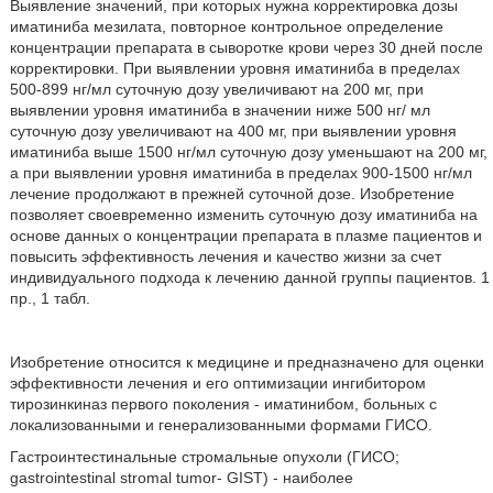
Выявление значений, при которых нужна корректировка дозы
иматиниба мезилата, повторное контрольное определение
концентрации препарата в сыворотке крови через 30 дней после
корректировки. При выявлении уровня иматиниба в пределах
500-899 нг/мл суточную дозу увеличивают на 200 мг, при
выявлении уровня иматиниба в значении ниже 500 нг/ мл
суточную дозу увеличивают на 400 мг, при выявлении уровня
иматиниба выше 1500 нг/мл суточную дозу уменьшают на 200 мг,
а при выявлении уровня иматиниба в пределах 900-1500 нг/мл
лечение продолжают в прежней суточной дозе. Изобретение
позволяет своевременно изменить суточную дозу иматиниба на
основе данных о концентрации препарата в плазме пациентов и
повысить эффективность лечения и качество жизни за счет
индивидуального подхода к лечению данной группы пациентов. 1
пр., 1 табл.
Изобретение относится к медицине и предназначено для оценки
эффективности лечения и его оптимизации ингибитором
тирозинкиназ первого поколения - иматинибом, больных с
локализованными и генерализованными формами ГИСО.
Гастроинтестинальные стромальные опухоли (ГИСО;
gastrointestinal stromal tumor- GIST) - наиболее