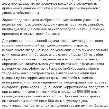
дозы препарата, что не позволяет расширить возможность
применения данного способа у большой группы пациентов с
данным заболеванием.
Задача предлагаемого изобретения - устранение указанных
недостатков, повышение эффективности терапии иматинибом,
индивидуализация лечения за счет определения концентрации
препарата в плазме крови больных.
Для решения поставленной задачи, при оптимизации лечения
стромальных опухолей желудочно-кишечного тракта,
включающего введение заранее установленного фиксированного
количества иматиниба мезилата в суточной дозе 400 мг, отбор
образца крови после проведения первых 30 суток лечения,
определение минимального уровня иматиниба в плазме крови
методом высокоэффективной жидкостной хроматографии и
тандемной масс-спектрометрии, выявление значений при
которых нужна корректировка дозы иматиниба мезилата,
повторное контрольное определение концентрации препарата в
сыворотке крови через 30 дней после корректировки, предложено
при выявлении уровня иматиниба в пределах 500-899 нг/мл
суточную дозу увеличивать на 200 мг. При выявлении уровня
иматиниба в значении ниже 500 нг/ мл суточную дозу
увеличивают на 400 мг, а при выявлении уровня иматиниба выше