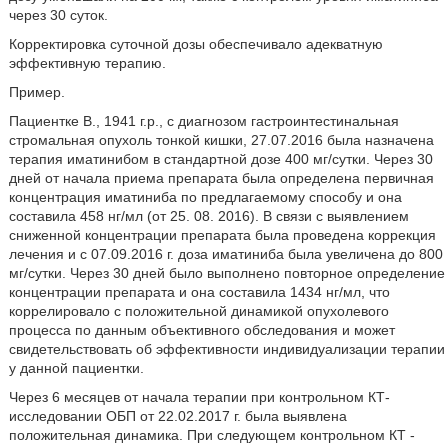
через 30 суток.
Корректировка суточной дозы обеспечивало адекватную
эффективную терапию.
Пример.
Пациентке В., 1941 г.р., с диагнозом гастроинтестинальная
стромальная опухоль тонкой кишки, 27.07.2016 была назначена
терапия иматинибом в стандартной дозе 400 мг/сутки. Через 30
дней от начала приема препарата была определена первичная
концентрация иматиниба по предлагаемому способу и она
составила 458 нг/мл (от 25. 08. 2016). В связи с выявлением
сниженной концентрации препарата была проведена коррекция
лечения и с 07.09.2016 г. доза иматиниба была увеличена до 800
мг/сутки. Через 30 дней было выполнено повторное определение
концентрации препарата и она составила 1434 нг/мл, что
коррелировало с положительной динамикой опухолевого
процесса по данным объективного обследования и может
свидетельствовать об эффективности индивидуализации терапии
у данной пациентки.
Через 6 месяцев от начала терапии при контрольном КТ-
исследовании ОБП от 22.02.2017 г. была выявлена
положительная динамика. При следующем контрольном КТ -