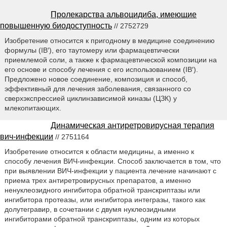
Пролекарства альвоцидиба, имеющие
повышенную биодоступность
// 2752729
Изобретение относится к пригодному в медицине соединению
формулы (IB′), его таутомеру или фармацевтически
приемлемой соли, а также к фармацевтической композиции на
его основе и способу лечения с его использованием (IB′).
Предложено новое соединение, композиция и способ,
эффективный для лечения заболевания, связанного со
сверхэкспрессией циклинзависимой киназы (ЦЗК) у
млекопитающих.
Динамическая антиретровирусная терапия
вич-инфекции
// 2751164
Изобретение относится к области медицины, а именно к
способу лечения ВИЧ-инфекции. Способ заключается в том, что
при выявлении ВИЧ-инфекции у пациента лечение начинают с
приема трех антиретровирусных препаратов, а именно
ненуклеозидного ингибитора обратной транскриптазы или
ингибитора протеазы, или ингибитора интегразы, такого как
долутегравир, в сочетании с двумя нуклеозидными
ингибиторами обратной транскриптазы, одним из которых