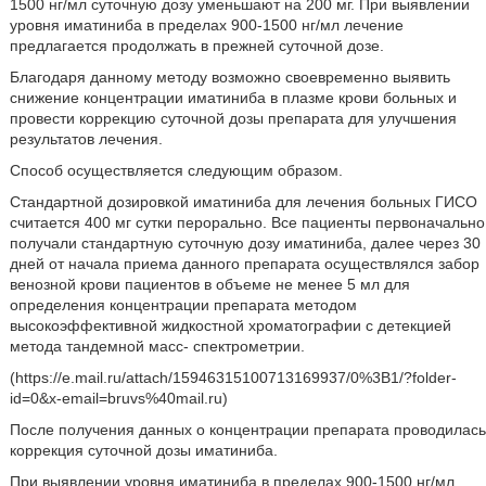
1500 нг/мл суточную дозу уменьшают на 200 мг. При выявлении
уровня иматиниба в пределах 900-1500 нг/мл лечение
предлагается продолжать в прежней суточной дозе.
Благодаря данному методу возможно своевременно выявить
снижение концентрации иматиниба в плазме крови больных и
провести коррекцию суточной дозы препарата для улучшения
результатов лечения.
Способ осуществляется следующим образом.
Стандартной дозировкой иматиниба для лечения больных ГИСО
считается 400 мг сутки перорально. Все пациенты первоначально
получали стандартную суточную дозу иматиниба, далее через 30
дней от начала приема данного препарата осуществлялся забор
венозной крови пациентов в объеме не менее 5 мл для
определения концентрации препарата методом
высокоэффективной жидкостной хроматографии с детекцией
метода тандемной масс- спектрометрии.
(https://e.mail.ru/attach/15946315100713169937/0%3В1/?folder-
id=0&x-email=bruvs%40mail.ru)
После получения данных о концентрации препарата проводилась
коррекция суточной дозы иматиниба.
При выявлении уровня иматиниба в пределах 900-1500 нг/мл