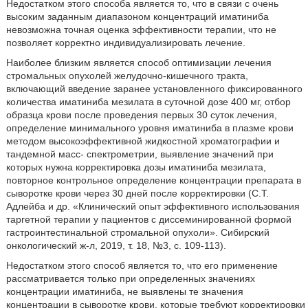
Недостатком этого способа является то, что в связи с очень
высоким заданным диапазоном концентраций иматиниба
невозможна точная оценка эффективности терапии, что не
позволяет корректно индивидуализировать лечение.
Наиболее близким является способ оптимизации лечения
стромальных опухолей желудочно-кишечного тракта,
включающий введение заранее установленного фиксированного
количества иматиниба мезилата в суточной дозе 400 мг, отбор
образца крови после проведения первых 30 суток лечения,
определение минимального уровня иматиниба в плазме крови
методом высокоэффективной жидкостной хроматографии и
тандемной масс- спектрометрии, выявление значений при
которых нужна корректировка дозы иматиниба мезилата,
повторное контрольное определение концентрации препарата в
сыворотке крови через 30 дней после корректировки (С.Т.
Адлейба и др. «Клинический опыт эффективного использования
таргетной терапии у пациентов с диссеминированной формой
гастроинтестинальной стромальной опухоли». Сибирский
онкологический ж-л, 2019, т. 18, №3, с. 109-113).
Недостатком этого способ является то, что его применение
рассматривается только при определенных значениях
концентрации иматиниба, не выявлены те значения
концентрации в сыворотке крови, которые требуют корректировки