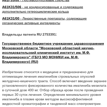
A61P35/00
- Противоопухолевые средства
A61K31/506
- не конденсированные и содержащие
дополнительно гетероциклические кольца
A61K31/00
- Лекарственные препараты, содержащие
органические активные ингредиенты
Владельцы патента RU 2753391:
Государственное бюджетное учреждение здравоохранения
Московской области "Московский областной научно-
исследовательский клинический институт им. М.Ф.
Владимирского" (ГБУЗ МО МОНИКИ им. М.Ф.
Владимирского) (RU)
Изобретение относится к медицине и предназначено для
оптимизации лечения иматинибом стромальных опухолей
желудочно-кишечного тракта. Способ включает введение заранее
установленного фиксированного количества иматиниба мезилата
в суточной дозе 400 мг. Отбор образца крови после проведения
первых 30 суток лечения. Определение минимального уровня
иматиниба в плазме крови методом высокоэффективной
жидкостной хроматографии и тандемной масс-спектрометрии.