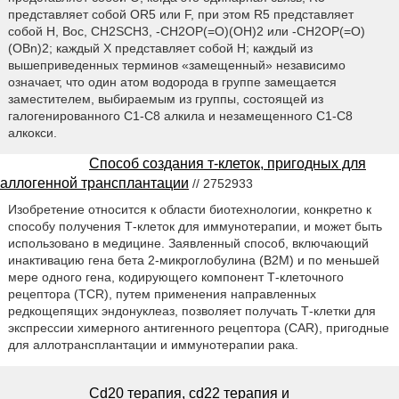
представляет собой OR5 или F, при этом R5 представляет
собой H, Boc, CH2SCH3, -CH2OP(=O)(OH)2 или -CH2OP(=O)
(OBn)2; каждый X представляет собой H; каждый из
вышеприведенных терминов «замещенный» независимо
означает, что один атом водорода в группе замещается
заместителем, выбираемым из группы, состоящей из
галогенированного C1-C8 алкила и незамещенного C1-C8
алкокси.
Способ создания т-клеток, пригодных для
аллогенной трансплантации
// 2752933
Изобретение относится к области биотехнологии, конкретно к
способу получения Т-клеток для иммунотерапии, и может быть
использовано в медицине. Заявленный способ, включающий
инактивацию гена бета 2-микроглобулина (В2М) и по меньшей
мере одного гена, кодирующего компонент Т-клеточного
рецептора (TCR), путем применения направленных
редкощепящих эндонуклеаз, позволяет получать Т-клетки для
экспрессии химерного антигенного рецептора (CAR), пригодные
для аллотрансплантации и иммунотерапии рака.
Cd20 терапия, cd22 терапия и