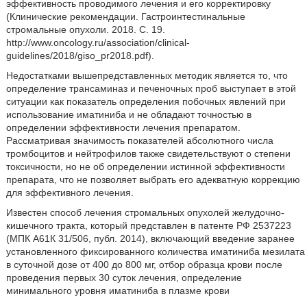
эффективность проводимого лечения и его корректировку
(Клинические рекомендации. Гастроинтестинальные
стромальные опухоли. 2018. С. 19.
http://www.oncology.ru/association/clinical-
guidelines/2018/giso_pr2018.pdf).
Недостатками вышепредставленных методик является то, что
определение трансаминаз и печеночных проб выступает в этой
ситуации как показатель определения побочных явлений при
использование иматиниба и не обладают точностью в
определении эффективности лечения препаратом.
Рассматривая значимость показателей абсолютного числа
тромбоцитов и нейтрофилов также свидетельствуют о степени
токсичности, но не об определении истинной эффективности
препарата, что не позволяет выбрать его адекватную коррекцию
для эффективного лечения.
Известен способ лечения стромальных опухолей желудочно-
кишечного тракта, который представлен в патенте РФ 2537223
(МПК А61К 31/506, публ. 2014), включающий введение заранее
установленного фиксированного количества иматиниба мезилата
в суточной дозе от 400 до 800 мг, отбор образца крови после
проведения первых 30 суток лечения, определение
минимального уровня иматиниба в плазме крови