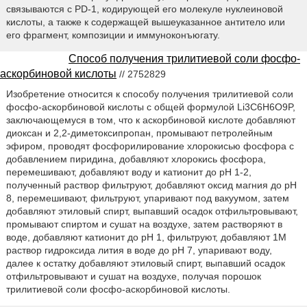
связываются с PD-1, кодирующей его молекуле нуклеиновой
кислоты, а также к содержащей вышеуказанное антитело или
его фрагмент, композиции и иммуноконъюгату.
Способ получения трилитиевой соли фосфо-
аскорбиновой кислоты
// 2752829
Изобретение относится к способу получения трилитиевой соли
фосфо-аскорбиновой кислоты с общей формулой Li3C6H6O9P,
заключающемуся в том, что к аскорбиновой кислоте добавляют
диоксан и 2,2-диметоксипропан, промывают петролейным
эфиром, проводят фосфорилирование хлорокисью фосфора с
добавлением пиридина, добавляют хлорокись фосфора,
перемешивают, добавляют воду и катионит до рН 1-2,
полученный раствор фильтруют, добавляют оксид магния до рН
8, перемешивают, фильтруют, упаривают под вакуумом, затем
добавляют этиловый спирт, выпавший осадок отфильтровывают,
промывают спиртом и сушат на воздухе, затем растворяют в
воде, добавляют катионит до рН 1, фильтруют, добавляют 1М
раствор гидроксида лития в воде до рН 7, упаривают воду,
далее к остатку добавляют этиловый спирт, выпавший осадок
отфильтровывают и сушат на воздухе, получая порошок
трилитиевой соли фосфо-аскорбиновой кислоты.