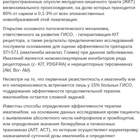
распространенные опухоли желудочно-кишечного тракта (ЖКТ)
мезенхимального происхождения, на долю которых приходится
80% от сарком и 0,1-3% от всех злокачественных
новообразований этой локализации.
Открытие основного патогенетического механизма,
ответственного за развитие ГИСО, - гиперактивация-KIT
рецептора, а также результаты предклинических исследований
послужили основанием для оценки эффективности препарата
STI-571 (иматиниба мезилат, Гливек) при данном заболевании.
Иматиниб является низкомолекулярным ингибитором ряда
рецепторных (с- KIT, PDGFRA) и нерецепторных тирозинкиназ
(Abl, Bcr- Abl).
Несмотря на то, что первичная резистентность к иматинибу или
его непереносимость встречаются лишь у 15% больных ГИСО,
поддержание эффективности продолжительной терапии
иматинибом остается сложной задачей.
Известны способы определения эффективности терапии
иматинибом, на основании данных исследования крови пациента
с выявлением абсолютного числа нейтрофилов и тромбоцитов;
или определения значения билирубина и печеночных
трансминаз (АЛТ, ACT), по которым осуществляют корректировку
назначаемой суточной дозы иматиниба и определяют