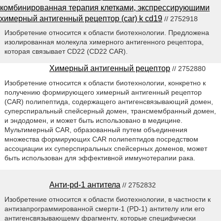
комбинированная терапия клетками, экспрессирующими
химерный антигенный рецептор (car) k cd19
// 2752918
Изобретение относится к области биотехнологии. Предложена
изолированная молекула химерного антигенного рецептора,
которая связывает CD22 (CD22 CAR).
Химерный антигенный рецептор
// 2752880
Изобретение относится к области биотехнологии, конкретно к
получению формирующего химерный антигенный рецептор
(CAR) полипептида, содержащего антигенсвязывающий домен,
суперспиральный спейсерный домен, трансмембранный домен,
и эндодомен, и может быть использовано в медицине.
Мультимерный CAR, образованный путем объединения
множества формирующих CAR полипептидов посредством
ассоциации их суперспиральных спейсерных доменов, может
быть использован для эффективной иммунотерапии рака.
Анти-pd-1 антитела
// 2752832
Изобретение относится к области биотехнологии, в частности к
антизапрограммированной смерти-1 (PD-1) антителу или его
антигенсвязывающему фрагменту, которые специфически