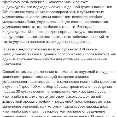
эффективность лечения и качество жизни за счет
индивидуального подхода к лечению данной группы пациентов.
Объективное улучшение коррелировалось с субъективным
улучшением качества жизни пациентов: исчезала слабость,
уменьшились боли, улучшилось общее состояние пациентов,
улучшился аппетит, стали более активные. Благодаря
индивидуальной коррекции дозы препарата удается вовремя
предупредить развитие нежелательных побочных явлений, что
также улучшает качество жизни данных пациентов.
В связи с недоступностью во всех субъектах РФ генно-
мутационного анализа, данный способ может использоваться как
один из альтернативных путей для оптимизации назначения
иматиниба.
Способ оптимизации лечения стромальных опухолей желудочно-
кишечного тракта, включающий введение заранее
установленного фиксированного количества иматиниба мезилата
в суточной дозе 400 мг, отбор образца крови после проведения
первых 30 суток лечения, определение минимального уровня
иматиниба в плазме крови методом высокоэффективной
жидкостной хроматографии и тандемной масс-спектрометрии,
выявление значений, при которых нужна корректировка дозы
иматиниба мезилата, повторное контрольное определение
концентрации препарата в сыворотке крови через 30 дней после