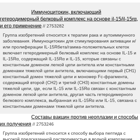
Иммуноцитокин, включающий
гетеродимерный белковый комплекс на основе il-15/il-15rα,
и его применение
// 2753282
Группа изобретений относится к терапии рака и аутоиммунного
заболевания. Иммуноцитокин для стимулирования активации и/
или пролиферации IL-15Rбета/гамма-положительных клеток
включает гетеродимерный белковый комплекс на основе IL-15 и
IL-15Rα, содержащий IL-15Rα и IL-15, которые связаны с
константным доменом легкой цепи антитела или константными
доменами тяжелой цепи антитела, включающими первый (CH1)
константный домен тяжелой цепи и мономер Fc-фрагмента,
содержащий второй (CH2) и третий (CH3) константные домены
тяжелой цепи, где, если IL-15 или IL-15Rα связан с константным
доменом легкой цепи антитела, другая часть гетеродимерного
белкового комплекса, выбранная из IL-15Rα или IL-15, связана с
константными доменами тяжелой цепи антитела.
Составы вакцин против неоплазии и способы
их получения
// 2753246
Группа изобретений относится к способу выбора пептида с
высокой предсказанной растворимостью в водной композиции