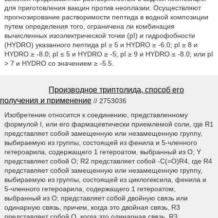
для приготовления вакцин против неоплазии. Осуществляют
прогнозирование растворимости пептида в водной композиции
путем определения того, ограничена ли комбинация
вычисленных изоэлектрической точки (pI) и гидрофобности
(HYDRO) указанного пептида pI ≥ 5 и HYDRO ≥ -6.0; pI ≥ 8 и
HYDRO ≥ -8.0; pI ≤ 5 и HYDRO ≥ -5; pI ≥ 9 и HYDRO ≤ -8.0; или pI
> 7 и HYDRO со значением ≥ -5.5.
Производное триптолида, способ его
получения и применение
// 2753036
Изобретение относится к соединению, представленному
формулой I, или его фармацевтически приемлемой соли, где R1
представляет собой замещенную или незамещенную группу,
выбираемую из группы, состоящей из фенила и 5-членного
гетероарила, содержащего 1 гетероатом, выбранный из О; Y
представляет собой O; R2 представляет собой -C(=O)R4, где R4
представляет собой замещенную или незамещенную группу,
выбираемую из группы, состоящей из циклогексила, фенила и
5-членного гетероарила, содержащего 1 гетероатом,
выбранный из O; представляет собой двойную связь или
одинарную связь, причем, когда это двойная связь, R3
представляет собой O, когда это одинарная связь, R3