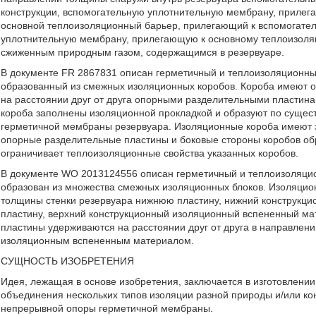
конструкции, вспомогательную уплотнительную мембрану, прилег
основной теплоизоляционный барьер, прилегающий к вспомогате
уплотнительную мембрану, прилегающую к основному теплоизоляц
сжиженным природным газом, содержащимся в резервуаре.
В документе FR 2867831 описан герметичный и теплоизоляционн
образованный из смежных изоляционных коробов. Короба имеют 
на расстоянии друг от друга опорными разделительными пластин
короба заполнены изоляционной прокладкой и образуют по сущес
герметичной мембраны резервуара. Изоляционные короба имеют з
опорные разделительные пластины и боковые стороны коробов об
ограничивает теплоизоляционные свойства указанных коробов.
В документе WO 2013124556 описан герметичный и теплоизоляцио
образован из множества смежных изоляционных блоков. Изоляцио
толщины стенки резервуара нижнюю пластину, нижний конструкц
пластину, верхний конструкционный изоляционный вспененный ма
пластины удерживаются на расстоянии друг от друга в направлен
изоляционным вспененным материалом.
СУЩНОСТЬ ИЗОБРЕТЕНИЯ
Идея, лежащая в основе изобретения, заключается в изготовлени
объединения нескольких типов изоляции разной природы и/или ко
непрерывной опоры герметичной мембраны.