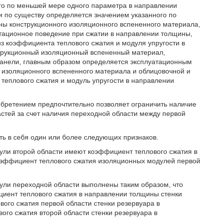
ого по меньшей мере одного параметра в направлении
 по существу определяется значением указанного по
ы конструкционного изоляционного вспененного материала,
атационное поведение при сжатии в направлении толщины,
 коэффициента теплового сжатия и модуля упругости в
трукционный изоляционный вспененный материал,
панели, главным образом определяется эксплуатационным
 изоляционного вспененного материала и облицовочной и
 теплового сжатия и модуль упругости в направлении
обретением предпочтительно позволяет ограничить наличие
тей за счет наличия переходной области между первой
ть в себя один или более следующих признаков.
ули второй области имеют коэффициент теплового сжатия в
оэффициент теплового сжатия изоляционных модулей первой
ули переходной области выполнены таким образом, что
циент теплового сжатия в направлении толщины стенки
ого сжатия первой области стенки резервуара в
го сжатия второй области стенки резервуара в