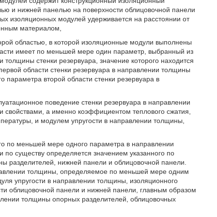
х модулей содержит конструкционный изоляционный
ью и нижней панелью на поверхности облицовочной панели
ных изоляционных модулей удерживается на расстоянии от
енным материалом,
орой областью, в которой изоляционные модули выполнены
бласти имеет по меньшей мере один параметр, выбранный из
и толщины стенки резервуара, значение которого находится
первой области стенки резервуара в направлении толщины
о параметра второй области стенки резервуара в
плуатационное поведение стенки резервуара в направлении
и свойствами, а именно коэффициентом теплового сжатия,
мпературы, и модулем упругости в направлении толщины,
ого по меньшей мере одного параметра в направлении
и по существу определяется значением указанного по
ы разделителей, нижней панели и облицовочной панели.
правлении толщины, определяемое по меньшей мере одним
уля упругости в направлении толщины, изоляционного
ти облицовочной панели и нижней панели, главным образом
влении толщины опорных разделителей, облицовочных