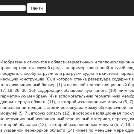
Найти
Изобретение относится к области герметичных и теплоизоляционн
транспортировки текучей среды, например криогенной текучей сред
продукта, способу загрузки или разгрузки судна и к система перед
несущую конструкцию (6), в котором стенка резервуара содержит
теплоизоляционный барьер (1) и основной теплоизоляционный бар
17, 18, 26, 30, 36), содержащих облицовочную панель (10), нижню
герметичную мембрану (4) и вспомогательную герметичную мембра
длины: первую область (11), в которой изоляционные модули (5, 
направлении толщины стенки резервуара между облицовочной пан
модулей (5, 7), вторую область (12), в которой изоляционная прок
конструкционный изоляционный вспененный материал, переходную
и второй областью (12), в которой изоляционные модули (5, 7, 18,
в указанной переходной области (14) имеет по меньшей мере оди