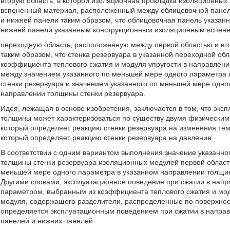
вторую область, в которой изоляционная прокладка изоляционны
вспененный материал, расположенный между облицовочной панел
и нижней панели таким образом, что облицовочная панель указан
нижней панели указанным конструкционным изоляционным вспен
переходную область, расположенную между первой областью и вт
таким образом, что стенка резервуара в указанной переходной о
коэффициента теплового сжатия и модуля упругости в направлени
между значением указанного по меньшей мере одного параметра 
стенки резервуара и значением указанного по меньшей мере одног
направлении толщины стенки резервуара.
Идея, лежащая в основе изобретения, заключается в том, что экс
толщины может характеризоваться по существу двумя физическим
который определяет реакцию стенки резервуара на изменения те
который определяет реакцию стенки резервуара на давление.
В соответствии с одним вариантом выполнения значение указанн
толщины стенки резервуара изоляционных модулей первой област
меньшей мере одного параметра в указанном направлении толщин
Другими словами, эксплуатационное поведение при сжатии в на
параметром, выбранным из коэффициента теплового сжатия и мод
модуля, содержащего разделители, распределенные по поверхнос
определяется эксплуатационным поведением при сжатии в напра
панелей и нижних панелей.