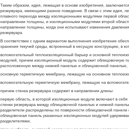
Таким образом, идея, лежащая в основе изобретения, заключает
резервуара, имеющими разное поведение. В связи с этим идея, л
плавного перехода между изоляционными модулями первой облас
направлении толщины, и изоляционными модулями второй област
направлении толщины, когда они испытывают изменения давления
резервуара.
В соответствии с одним вариантом выполнения изобретение обес
хранения текучей среды, встроенный в несущую конструкцию, в к
вспомогательный теплоизоляционный барьер и основной теплоиз
модулей, причем изоляционный модуль содержит облицовочную па
расположенную между нижней панелью и облицовочной панелью,
основную герметичную мембрану, лежащую на основном теплоизо
вспомогательную герметичную мембрану, лежащую на вспомогате
причем стенка резервуара содержит в направлении длины:
первую область, в которой изоляционные модули включают в себ
стенки резервуара между облицовочной панелью и нижней панель
разделители распределены по поверхности облицовочной панели и
облицовочная панель указанных изоляционных модулей удерживаю
разделителями,