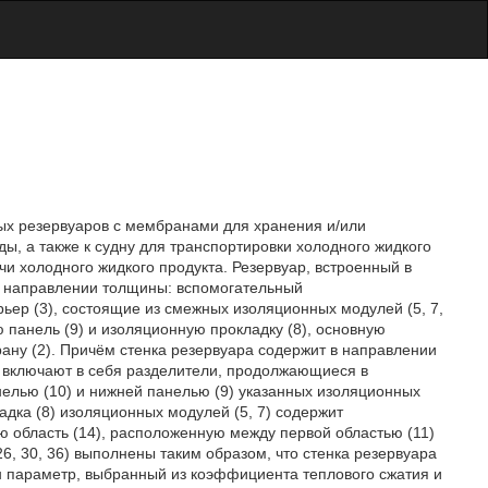
ых резервуаров с мембранами для хранения и/или
ы, а также к судну для транспортировки холодного жидкого
ачи холодного жидкого продукта. Резервуар, встроенный в
 в направлении толщины: вспомогательный
ьер (3), состоящие из смежных изоляционных модулей (5, 7,
ю панель (9) и изоляционную прокладку (8), основную
ну (2). Причём стенка резервуара содержит в направлении
7) включают в себя разделители, продолжающиеся в
елью (10) и нижней панелью (9) указанных изоляционных
ладка (8) изоляционных модулей (5, 7) содержит
 область (14), расположенную между первой областью (11)
 26, 30, 36) выполнены таким образом, что стенка резервуара
н параметр, выбранный из коэффициента теплового сжатия и