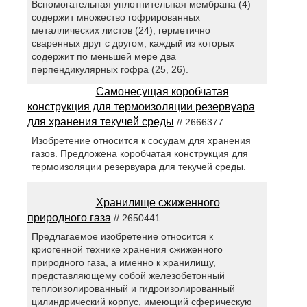
Вспомогательная уплотнительная мембрана (4)
содержит множество гофрированных
металлических листов (24), герметично
сваренных друг с другом, каждый из которых
содержит по меньшей мере два
перпендикулярных гофра (25, 26).
Самонесущая коробчатая
конструкция для термоизоляции резервуара
для хранения текучей среды
// 2666377
Изобретение относится к сосудам для хранения
газов. Предложена коробчатая конструкция для
термоизоляции резервуара для текучей среды.
Хранилище сжиженного
природного газа
// 2650441
Предлагаемое изобретение относится к
криогенной технике хранения сжиженного
природного газа, а именно к хранилищу,
представляющему собой железобетонный
теплоизолированный и гидроизолированный
цилиндрический корпус, имеющий сферическую