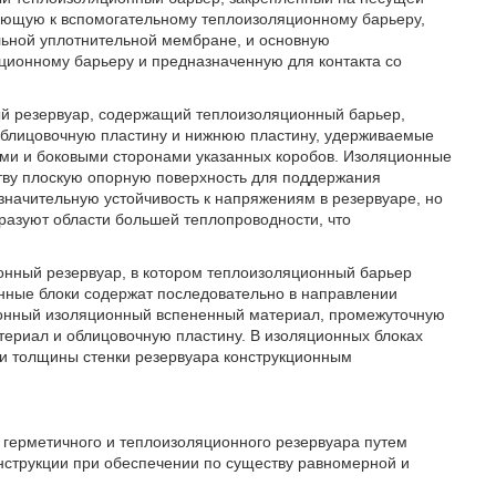
ающую к вспомогательному теплоизоляционному барьеру,
льной уплотнительной мембране, и основную
ионному барьеру и предназначенную для контакта со
ый резервуар, содержащий теплоизоляционный барьер,
облицовочную пластину и нижнюю пластину, удерживаемые
ами и боковыми сторонами указанных коробов. Изоляционные
тву плоскую опорную поверхность для поддержания
начительную устойчивость к напряжениям в резервуаре, но
разуют области большей теплопроводности, что
нный резервуар, в котором теплоизоляционный барьер
нные блоки содержат последовательно в направлении
ионный изоляционный вспененный материал, промежуточную
териал и облицовочную пластину. В изоляционных блоках
ии толщины стенки резервуара конструкционным
и герметичного и теплоизоляционного резервуара путем
нструкции при обеспечении по существу равномерной и