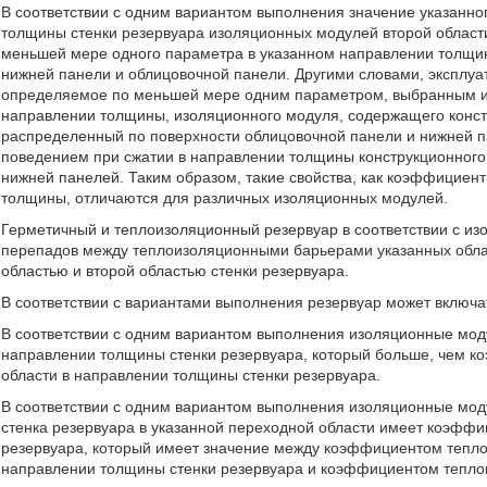
В соответствии с одним вариантом выполнения значение указанн
толщины стенки резервуара изоляционных модулей второй области
меньшей мере одного параметра в указанном направлении толщин
нижней панели и облицовочной панели. Другими словами, эксплу
определяемое по меньшей мере одним параметром, выбранным из
направлении толщины, изоляционного модуля, содержащего конс
распределенный по поверхности облицовочной панели и нижней 
поведением при сжатии в направлении толщины конструкционного
нижней панелей. Таким образом, такие свойства, как коэффициент
толщины, отличаются для различных изоляционных модулей.
Герметичный и теплоизоляционный резервуар в соответствии с из
перепадов между теплоизоляционными барьерами указанных облас
областью и второй областью стенки резервуара.
В соответствии с вариантами выполнения резервуар может включа
В соответствии с одним вариантом выполнения изоляционные мод
направлении толщины стенки резервуара, который больше, чем к
области в направлении толщины стенки резервуара.
В соответствии с одним вариантом выполнения изоляционные мод
стенка резервуара в указанной переходной области имеет коэффи
резервуара, который имеет значение между коэффициентом теплов
направлении толщины стенки резервуара и коэффициентом теплово