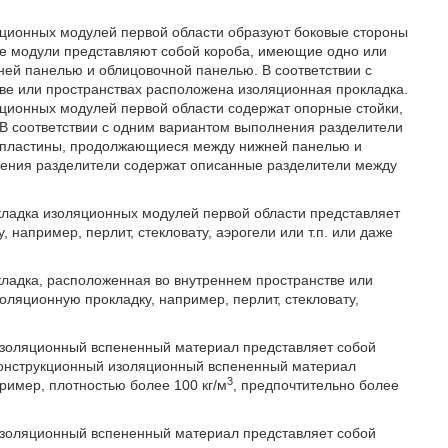
яционных модулей первой области образуют боковые стороны
ые модули представляют собой короба, имеющие одно или
ней панелью и облицовочной панелью. В соответствии с
ве или пространствах расположена изоляционная прокладка.
яционных модулей первой области содержат опорные стойки,
В соответствии с одним вариантом выполнения разделители
 пластины, продолжающиеся между нижней панелью и
нения разделители содержат описанные разделители между
кладка изоляционных модулей первой области представляет
например, перлит, стекловату, аэрогели или т.п. или даже
ладка, расположенная во внутреннем пространстве или
оляционную прокладку, например, перлит, стекловату,
изоляционный вспененный материал представляет собой
конструкционный изоляционный вспененный материал
3
ример, плотностью более 100 кг/м
, предпочтительно более
изоляционный вспененный материал представляет собой