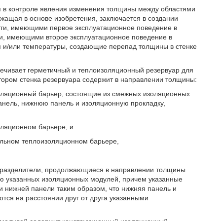
ся в контроле явления изменения толщины между областями
ежащая в основе изобретения, заключается в создании
ти, имеющими первое эксплуатационное поведение в
и, имеющими второе эксплуатационное поведение в
 и/или температуры, создающие перепад толщины в стенке
печивает герметичный и теплоизоляционный резервуар для
отором стенка резервуара содержит в направлении толщины:
оляционный барьер, состоящие из смежных изоляционных
нель, нижнюю панель и изоляционную прокладку,
ляционном барьере, и
льном теплоизоляционном барьере,
я разделители, продолжающиеся в направлении толщины
ю указанных изоляционных модулей, причем указанные
 нижней панели таким образом, что нижняя панель и
тся на расстоянии друг от друга указанными