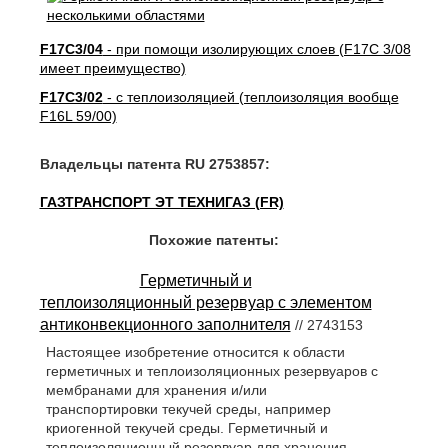
F17C3/04
- при помощи изолирующих слоев (F17C 3/08
имеет преимущество)
F17C3/02
- с теплоизоляцией (теплоизоляция вообще
F16L 59/00)
Владельцы патента RU 2753857:
ГАЗТРАНСПОРТ ЭТ ТЕХНИГАЗ (FR)
Похожие патенты:
Герметичный и
теплоизоляционный резервуар с элементом
антиконвекционного заполнителя
// 2743153
Настоящее изобретение относится к области
герметичных и теплоизоляционных резервуаров с
мембранами для хранения и/или
транспортировки текучей среды, например
криогенной текучей среды. Герметичный и
теплоизоляционный резервуар для хранения