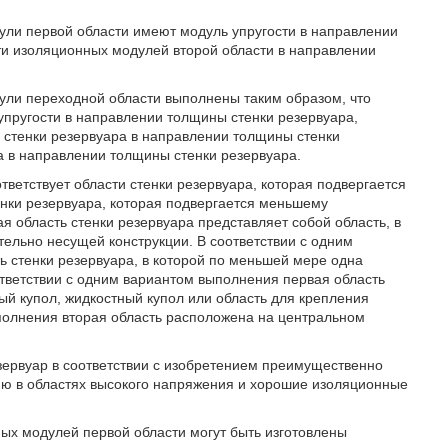
ули первой области имеют модуль упругости в направлении
ти изоляционных модулей второй области в направлении
ули переходной области выполнены таким образом, что
упругости в направлении толщины стенки резервуара,
 стенки резервуара в направлении толщины стенки
а в направлении толщины стенки резервуара.
тветствует области стенки резервуара, которая подвергается
енки резервуара, которая подвергается меньшему
 область стенки резервуара представляет собой область, в
ельно несущей конструкции. В соответствии с одним
ь стенки резервуара, в которой по меньшей мере одна
тветствии с одним вариантом выполнения первая область
вый купол, жидкостный купол или область для крепления
ыполнения вторая область расположена на центральном
зервуар в соответствии с изобретением преимущественно
ию в областях высокого напряжения и хорошие изоляционные
ых модулей первой области могут быть изготовлены