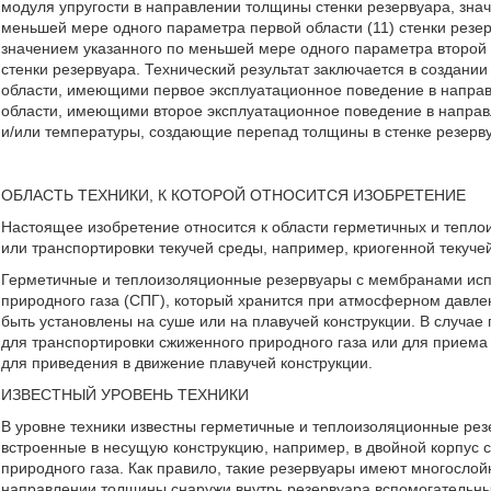
модуля упругости в направлении толщины стенки резервуара, зна
меньшей мере одного параметра первой области (11) стенки резе
значением указанного по меньшей мере одного параметра второй 
стенки резервуара. Технический результат заключается в создан
области, имеющими первое эксплуатационное поведение в напра
области, имеющими второе эксплуатационное поведение в направ
и/или температуры, создающие перепад толщины в стенке резервуар
ОБЛАСТЬ ТЕХНИКИ, К КОТОРОЙ ОТНОСИТСЯ ИЗОБРЕТЕНИЕ
Настоящее изобретение относится к области герметичных и тепл
или транспортировки текучей среды, например, криогенной текуче
Герметичные и теплоизоляционные резервуары с мембранами испо
природного газа (СПГ), который хранится при атмосферном давлен
быть установлены на суше или на плавучей конструкции. В случае
для транспортировки сжиженного природного газа или для приема 
для приведения в движение плавучей конструкции.
ИЗВЕСТНЫЙ УРОВЕНЬ ТЕХНИКИ
В уровне техники известны герметичные и теплоизоляционные рез
встроенные в несущую конструкцию, например, в двойной корпус 
природного газа. Как правило, такие резервуары имеют многосло
направлении толщины снаружи внутрь резервуара вспомогательн