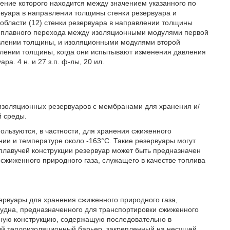
чение которого находится между значением указанного по
рвуара в направлении толщины стенки резервуара и
области (12) стенки резервуара в направлении толщины
ии плавного перехода между изоляционными модулями первой
влении толщины, и изоляционными модулями второй
лении толщины, когда они испытывают изменения давления
а. 4 н. и 27 з.п. ф-лы, 20 ил.
оизоляционных резервуаров с мембранами для хранения и/
й среды.
льзуются, в частности, для хранения сжиженного
ии и температуре около -163°C. Такие резервуары могут
 плавучей конструкции резервуар может быть предназначен
сжиженного природного газа, служащего в качестве топлива
ервуары для хранения сжиженного природного газа,
судна, предназначенного для транспортировки сжиженного
йную конструкцию, содержащую последовательно в
ый теплоизоляционный барьер, закрепленный на несущей