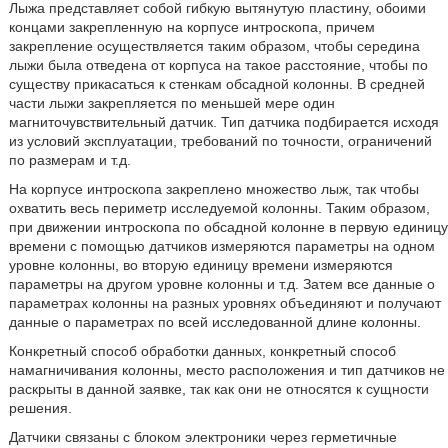
Лыжа представляет собой гибкую вытянутую пластину, обоими
концами закрепленную на корпусе интроскопа, причем
закрепление осуществляется таким образом, чтобы середина
лыжи была отведена от корпуса на такое расстояние, чтобы по
существу прикасаться к стенкам обсадной колонны. В средней
части лыжи закрепляется по меньшей мере один
магниточувствительный датчик. Тип датчика подбирается исходя
из условий эксплуатации, требований по точности, ограничений
по размерам и т.д.
На корпусе интроскопа закреплено множество лыж, так чтобы
охватить весь периметр исследуемой колонны. Таким образом,
при движении интроскопа по обсадной колонне в первую единицу
времени с помощью датчиков измеряются параметры на одном
уровне колонны, во вторую единицу времени измеряются
параметры на другом уровне колонны и т.д. Затем все данные о
параметрах колонны на разных уровнях объединяют и получают
данные о параметрах по всей исследованной длине колонны.
Конкретный способ обработки данных, конкретный способ
намагничивания колонны, место расположения и тип датчиков не
раскрыты в данной заявке, так как они не относятся к сущности
решения.
Датчики связаны с блоком электроники через герметичные