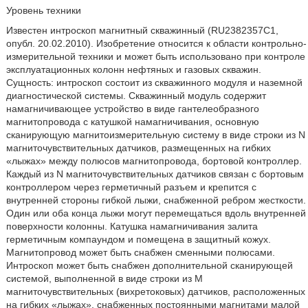
Уровень техники
Известен интроскоп магнитный скважинный (RU2382357C1,
опубл. 20.02.2010). Изобретение относится к области контрольно-
измерительной техники и может быть использовано при контроле
эксплуатационных колонн нефтяных и газовых скважин.
Сущность: интроскоп состоит из скважинного модуля и наземной
диагностической системы. Скважинный модуль содержит
намагничивающее устройство в виде гантелеобразного
магнитопровода с катушкой намагничивания, основную
сканирующую магнитоизмерительную систему в виде строки из N
магниточувствительных датчиков, размещенных на гибких
«лыжах» между полюсов магнитопровода, бортовой контроллер.
Каждый из N магниточувствительных датчиков связан с бортовым
контроллером через герметичный разъем и крепится с
внутренней стороны гибкой лыжи, снабженной ребром жесткости.
Один или оба конца лыжи могут перемещаться вдоль внутренней
поверхности колонны. Катушка намагничивания залита
герметичным компаундом и помещена в защитный кожух.
Магнитопровод может быть снабжен сменными полюсами.
Интроскоп может быть снабжен дополнительной сканирующей
системой, выполненной в виде строки из М
магниточувствительных (вихретоковых) датчиков, расположенных
на гибких «лыжах», снабженных постоянными магнитами малой