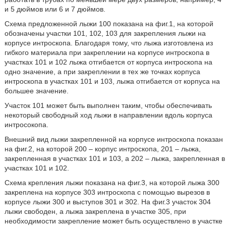
и 5 дюймов или 6 и 7 дюймов.
Схема предложенной лыжи 100 показана на фиг.1, на которой
обозначены участки 101, 102, 103 для закрепления лыжи на
корпусе интроскопа. Благодаря тому, что лыжа изготовлена из
гибкого материала при закреплении на корпусе интроскопа в
участках 101 и 102 лыжа отгибается от корпуса интроскопа на
одно значение, а при закреплении в тех же точках корпуса
интроскопа в участках 101 и 103, лыжа отгибается от корпуса на
большее значение.
Участок 101 может быть выполнен таким, чтобы обеспечивать
некоторый свободный ход лыжи в направлении вдоль корпуса
интросокопа.
Внешний вид лыжи закрепленной на корпусе интроскопа показан
на фиг.2, на которой 200 – корпус интроскопа, 201 – лыжа,
закрепленная в участках 101 и 103, а 202 – лыжа, закрепленная в
участках 101 и 102.
Схема крепления лыжи показана на фиг.3, на которой лыжа 300
закреплена на корпусе 303 интроскопа с помощью вырезов в
корпусе лыжи 300 и выступов 301 и 302. На фиг.3 участок 304
лыжи свободен, а лыжа закреплена в участке 305, при
необходимости закрепление может быть осуществлено в участке