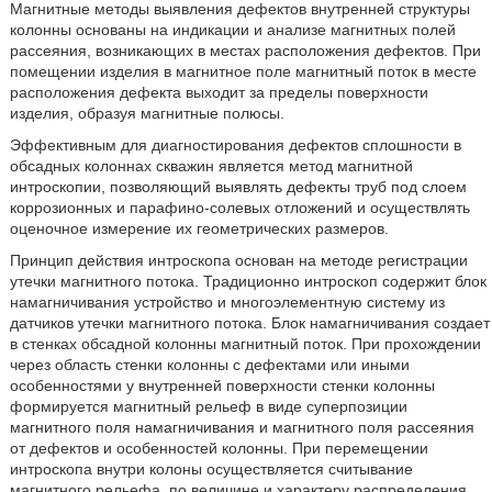
Магнитные методы выявления дефектов внутренней структуры
колонны основаны на индикации и анализе магнитных полей
рассеяния, возникающих в местах расположения дефектов. При
помещении изделия в магнитное поле магнитный поток в месте
расположения дефекта выходит за пределы поверхности
изделия, образуя магнитные полюсы.
Эффективным для диагностирования дефектов сплошности в
обсадных колоннах скважин является метод магнитной
интроскопии, позволяющий выявлять дефекты труб под слоем
коррозионных и парафино-солевых отложений и осуществлять
оценочное измерение их геометрических размеров.
Принцип действия интроскопа основан на методе регистрации
утечки магнитного потока. Традиционно интроскоп содержит блок
намагничивания устройство и многоэлементную систему из
датчиков утечки магнитного потока. Блок намагничивания создает
в стенках обсадной колонны магнитный поток. При прохождении
через область стенки колонны с дефектами или иными
особенностями у внутренней поверхности стенки колонны
формируется магнитный рельеф в виде суперпозиции
магнитного поля намагничивания и магнитного поля рассеяния
от дефектов и особенностей колонны. При перемещении
интроскопа внутри колоны осуществляется считывание
магнитного рельефа, по величине и характеру распределения