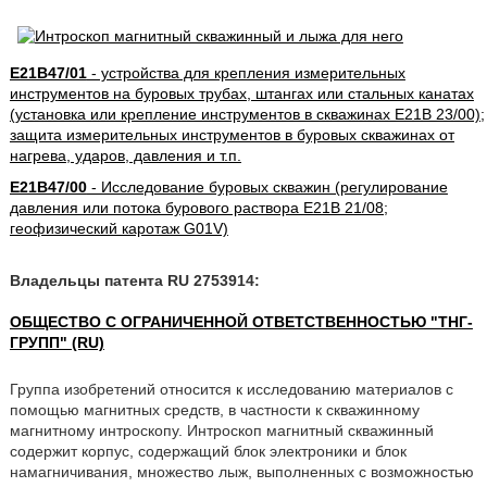
E21B47/01
- устройства для крепления измерительных
инструментов на буровых трубах, штангах или стальных канатах
(установка или крепление инструментов в скважинах E21B 23/00);
защита измерительных инструментов в буровых скважинах от
нагрева, ударов, давления и т.п.
E21B47/00
- Исследование буровых скважин (регулирование
давления или потока бурового раствора E21B 21/08;
геофизический каротаж G01V)
Владельцы патента RU 2753914:
ОБЩЕСТВО С ОГРАНИЧЕННОЙ ОТВЕТСТВЕННОСТЬЮ "ТНГ-
ГРУПП" (RU)
Группа изобретений относится к исследованию материалов с
помощью магнитных средств, в частности к скважинному
магнитному интроскопу. Интроскоп магнитный скважинный
содержит корпус, содержащий блок электроники и блок
намагничивания, множество лыж, выполненных с возможностью