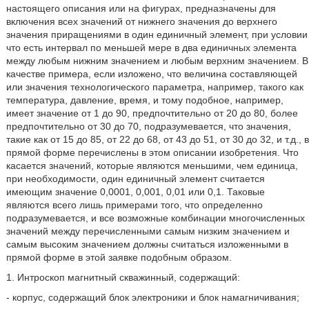
настоящего описания или на фигурах, предназначены для
включения всех значений от нижнего значения до верхнего
значения приращениями в один единичный элемент, при условии
что есть интервал по меньшей мере в два единичных элемента
между любым нижним значением и любым верхним значением. В
качестве примера, если изложено, что величина составляющей
или значения технологического параметра, например, такого как
температура, давление, время, и тому подобное, например,
имеет значение от 1 до 90, предпочтительно от 20 до 80, более
предпочтительно от 30 до 70, подразумевается, что значения,
такие как от 15 до 85, от 22 до 68, от 43 до 51, от 30 до 32, и т.д., в
прямой форме перечислены в этом описании изобретения. Что
касается значений, которые являются меньшими, чем единица,
при необходимости, один единичный элемент считается
имеющим значение 0,0001, 0,001, 0,01 или 0,1. Таковые
являются всего лишь примерами того, что определенно
подразумевается, и все возможные комбинации многочисленных
значений между перечисленными самым низким значением и
самым высоким значением должны считаться изложенными в
прямой форме в этой заявке подобным образом.
1. Интроскоп магнитный скважинный, содержащий:
- корпус, содержащий блок электроники и блок намагничивания;