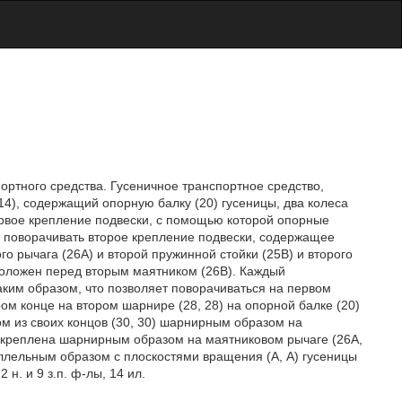
ортного средства. Гусеничное транспортное средство,
14), содержащий опорную балку (20) гусеницы, два колеса
 Первое крепление подвески, с помощью которой опорные
т поворачивать второе крепление подвески, содержащее
го рычага (26A) и второй пружинной стойки (25B) и второго
положен перед вторым маятником (26В). Каждый
аким образом, что позволяет поворачиваться на первом
ром конце на втором шарнире (28, 28) на опорной балке (20)
ом из своих концов (30, 30) шарнирным образом на
 закреплена шарнирным образом на маятниковом рычаге (26А,
ллельным образом с плоскостями вращения (А, А) гусеницы
н. и 9 з.п. ф-лы, 14 ил.