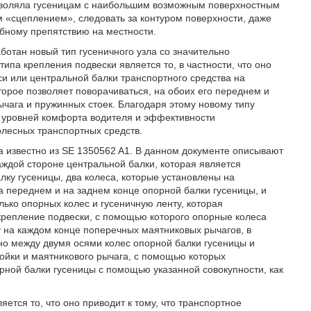
позволяла гусеницам с наибольшим возможным поверхностным
 «сцеплением», следовать за контуром поверхности, даже
бному препятствию на местности.
ботан новый тип гусеничного узла со значительно
ипа крепления подвески является то, в частности, что оно
и или центральной балки транспортного средства на
оторое позволяет поворачиваться, на обоих его переднем и
чага и пружинных стоек. Благодаря этому новому типу
ют уровней комфорта водителя и эффективности
лесных транспортных средств.
ва известно из SE 1350562 A1. В данном документе описывают
аждой стороне центральной балки, которая является
ку гусеницы, два колеса, которые установлены на
а переднем и на заднем конце опорной балки гусеницы, и
лько опорных колес и гусеничную ленту, которая
крепление подвески, с помощью которого опорные колеса
 на каждом конце поперечных маятниковых рычагов, в
ено между двумя осями колес опорной балки гусеницы и
тойки и маятникового рычага, с помощью которых
ной балки гусеницы с помощью указанной совокупности, как
ется то, что оно приводит к тому, что транспортное