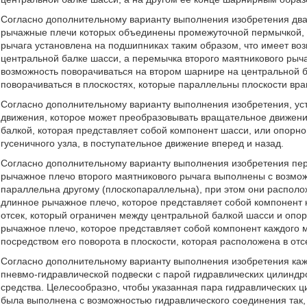
Согласно дополнительному варианту выполнения изобретения два
рычажные плечи которых объединены промежуточной пермычкой, 
рычага установлена на подшипниках таким образом, что имеет во
центральной балке шасси, а перемычка второго маятникового рыч
возможность поворачиваться на втором шарнире на центральной б
поворачиваться в плоскостях, которые параллельны плоскости вр
Согласно дополнительному варианту выполнения изобретения, уст
движения, которое может преобразовывать вращательное движен
балкой, которая представляет собой компонент шасси, или опорно
гусеничного узла, в поступательное движение вперед и назад.
Согласно дополнительному варианту выполнения изобретения пер
рычажное плечо второго маятникового рычага выполнены с возмож
параллельна другому (плоскопараллельна), при этом они располож
длинное рычажное плечо, которое представляет собой компонент 
отсек, который ограничен между центральной балкой шасси и опорн
рычажное плечо, которое представляет собой компонент каждого 
посредством его поворота в плоскости, которая расположена в отс
Согласно дополнительному варианту выполнения изобретения ка
пневмо-гидравлической подвески с парой гидравлических цилиндро
средства. Целесообразно, чтобы указанная пара гидравлических 
была выполнена с возможностью гидравлического соединения так, 