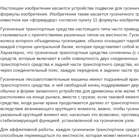
Настоящее изобретение касается устройства подвески для гусенич
формулы изобретения. Изобретение также касается гусеничного тра
известное как «форвардер» согласно пункту 11 формулы изобрете
Гусеничные транспортные средства настоящего типа часто приводя
сталкиваться с препятствиями различных типов на местности. Гус
колеса которого объединены гусеницами, обычно оснащают парой г
каждой стороне центральной балки, которая представляет собой 
Характерно, что гусеничные транспортные средства сочленены (с
средств, которые включают в себя совокупность двух соединенных 
транспортного средства и задней части транспортного средства, 
через соединительный пояс, каждую переднюю и заднюю части тр
Гусеничные лесозаготовительные машины имеют подъемный кран, 
транспортного средства, и чей свободный конец поддерживает де
обычно в форме захватного устройства для древесины или жатки.
расположен на конце рычага, вместе с грузом, если таковой имее
средства, когда рычаг крана продолжается далеко от транспортно
вследствие возникающего крутящего момента, важно, чтобы гусен
указанный крутящий момент мог, насколько это возможно, противо
стабилизирующей функцией, установленной на гусеничном узле.
Для эффективной работы, каждое гусеничное транспортное средс
способным перемещаться по местности, которая может меняться в 