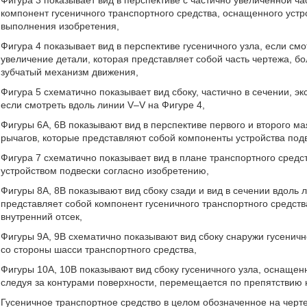
Фигура 3 показывает вид в перспективе с частично увеличенной ч
компонент гусеничного транспортного средства, оснащенного устр
выполнения изобретения,
Фигура 4 показывает вид в перспективе гусеничного узла, если см
увеличение детали, которая представляет собой часть чертежа, 
зубчатый механизм движения,
Фигура 5 схематично показывает вид сбоку, частично в сечении, 
если смотреть вдоль линии V–V на Фигуре 4,
Фигуры 6А, 6В показывают вид в перспективе первого и второго м
рычагов, которые представляют собой компоненты устройства под
Фигура 7 схематично показывает вид в плане транспортного сред
устройством подвески согласно изобретению,
Фигуры 8А, 8В показывают вид сбоку сзади и вид в сечении вдоль л
представляет собой компонент гусеничного транспортного средства
внутренний отсек,
Фигуры 9А, 9В схематично показывают вид сбоку снаружи гусенично
со стороны шасси транспортного средства,
Фигуры 10А, 10В показывают вид сбоку гусеничного узла, оснащен
следуя за контурами поверхности, перемещается по препятствию 
Гусеничное транспортное средство в целом обозначенное на черт