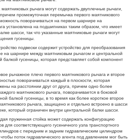
 маятниковых рычага могут содержать двуплечные рычаги,
причем промежуточная перемычка первого маятникового
зможность поворачиваться на первом шарнире на
ага установлена на подшипниках таким образом, что имеет
алке шасси, так что указанные маятниковые рычаги могут
ащения гусеницы.
ройство подвески содержит устройство для преобразования
ие на шарнире между маятниковым рычагом и центральной
й балкой гусеницы, которая представляет собой компонент
вое рычажное плечо первого маятникового рычага и второе
ностью поворачиваться каждый в плоскости, которая
ены на расстоянии друг от друга, причем одно более
каждого маятникового рычага, поворачивается в боковой
ой балкой гусеницы, в то время как более короткое второе
маятникового рычага, защищено и отдельно встроено в шасси
еке, который ограничен внутри центральной балки шасси.
ждая пружинная стойка может содержать конфигурацию
в для соответствующего гусеничного узла транспортного
цилиндров с передним и задним гидравлическим цилиндром
чтобы поток гидравлического агента под давлением мог быть