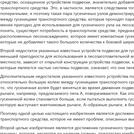
средство, оснащенное устройством подвески, значительно добавля
транспортного средства. Это, в частности, является следствием т
поперечными, и поэтому такая пара гусеничных узлов демонстрир
между гусеницами транспортного средства, которые проходят пара
менее пригодно для использования для гусеничного узла на лесоз
понять, существует потребность в транспортном средстве, предна
расположенных лесонасаждениях, которое имеет компактные гусен
которые не добавляют такого большого количества к боковой шири
Второй недостаток указанных известных устройств подвески для гус
меньшей пригодности для использования в лесозаготовительной м
местности, зависит от открытой конструкции устройства подвески
которые являются частью системы подвески, означает, что они ле
Дополнительным недостатком указанного известного устройства по
относительно большую колею между гусеницами транспортного сред
то, что гусеничная колея будет меняться во время движения подв
рычаги, например, предлагаемого типа A, поворачиваются. Как э
гусеничной колеи становится больше, если пытаться выполнять гу
которую выступают маятниковые рычаги, А–образные рычаги, в бо
Поэтому одной целью настоящего изобретения является достижени
транспортного средства, которое не имеет проблем, описанных вы
Второй целью изобретения является достижение гусеничного транс
машины, которая, несмотря на наличие гусениц, предлагает комф