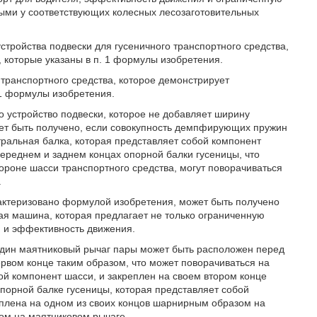
выми у соответствующих колесных лесозаготовительных
стройства подвески для гусеничного транспортного средства,
 которые указаны в п. 1 формулы изобретения.
транспортного средства, которое демонстрирует
11 формулы изобретения.
о устройство подвески, которое не добавляет ширину
жет быть получено, если совокупность демпфирующих пружин
тральная балка, которая представляет собой компонент
ереднем и заднем концах опорной балки гусеницы, что
ороне шасси транспортного средства, могут поворачиваться
.
рактеризовано формулой изобретения, может быть получено
ная машина, которая предлагает не только ограниченную
я и эффективность движения.
дин маятниковый рычаг пары может быть расположен перед
рвом конце таким образом, что может поворачиваться на
ой компонент шасси, и закреплен на своем втором конце
порной балке гусеницы, которая представляет собой
еплена на одном из своих концов шарнирным образом на
ом на маятниковом рычаге.