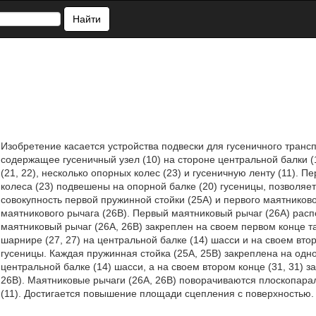
Найти
Изобретение касается устройства подвески для гусеничного трансп
содержащее гусеничный узел (10) на стороне центральной балки (
(21, 22), несколько опорных колес (23) и гусеничную ленту (11).
колеса (23) подвешены на опорной балке (20) гусеницы, позволяе
совокупность первой пружинной стойки (25A) и первого маятниково
маятникового рычага (26B). Первый маятниковый рычаг (26А) рас
маятниковый рычаг (26А, 26В) закреплен на своем первом конце т
шарнире (27, 27) на центральной балке (14) шасси и на своем вто
гусеницы. Каждая пружинная стойка (25A, 25B) закреплена на одн
центральной балке (14) шасси, а на своем втором конце (31, 31)
26В). Маятниковые рычаги (26А, 26В) поворачиваются плоскопара
(11). Достигается повышение площади сцепления с поверхностью. 2 