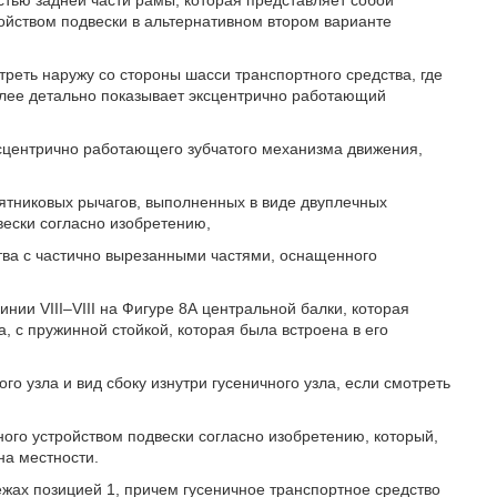
астью задней части рамы, которая представляет собой
ойством подвески в альтернативном втором варианте
отреть наружу со стороны шасси транспортного средства, где
более детально показывает эксцентрично работающий
эксцентрично работающего зубчатого механизма движения,
аятниковых рычагов, выполненных в виде двуплечных
вески согласно изобретению,
ства с частично вырезанными частями, оснащенного
инии VIII–VIII на Фигуре 8А центральной балки, которая
, с пружинной стойкой, которая была встроена в его
го узла и вид сбоку изнутри гусеничного узла, если смотреть
ного устройством подвески согласно изобретению, который,
на местности.
ежах позицией 1, причем гусеничное транспортное средство