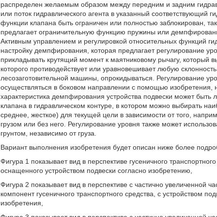
распределен желаемым образом между передним и задним гидрав
или поток гидравлического агента в указанный соответствующий 
функции клапана быть ограничен или полностью заблокирован, та
предлагает ограничительную функцию пружины или демпфировани
Активным управлением и регулировкой относительных функций ги
настройку демпфирования, которая предлагает регулирование уро
прикладывать крутящий момент к маятниковому рычагу, который в
которого противодействует или уравновешивает любую склонность 
лесозаготовительной машины, опрокидываться. Регулирование уро
осуществляться в боковом направлении с помощью изобретения, н
характеристика демпфирования устройства подвески может быть 
клапана в гидравлическом контуре, в котором можно выбирать н
среднее, жесткое) для текущей цели в зависимости от того, напри
грузом или без него. Регулирование уровня также может использо
грунтом, независимо от груза.
Вариант выполнения изобретения будет описан ниже более подроб
Фигура 1 показывает вид в перспективе гусеничного транспортног
оснащенного устройством подвески согласно изобретению,
Фигура 2 показывает вид в перспективе с частично увеличенной ча
компонент гусеничного транспортного средства, с устройством по
изобретения,