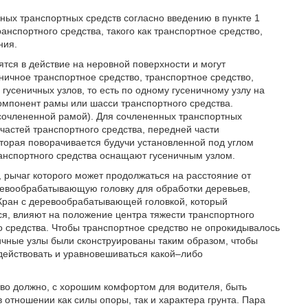
ных транспортных средств согласно введению в пункте 1
нспортного средства, такого как транспортное средство,
ния.
тся в действие на неровной поверхности и могут
еничное транспортное средство, транспортное средство,
усеничных узлов, то есть по одному гусеничному узлу на
компонент рамы или шасси транспортного средства.
 сочлененной рамой). Для сочлененных транспортных
частей транспортного средства, передней части
которая поворачивается будучи установленной под углом
анспортного средства оснащают гусеничным узлом.
рычаг которого может продолжаться на расстояние от
ревообрабатывающую головку для обработки деревьев,
 Кран с деревообрабатывающей головкой, который
тся, влияют на положение центра тяжести транспортного
го средства. Чтобы транспортное средство не опрокидывалось
ичные узлы были сконструированы таким образом, чтобы
действовать и уравновешиваться какой–либо
тво должно, с хорошим комфортом для водителя, быть
отношении как силы опоры, так и характера грунта. Пара