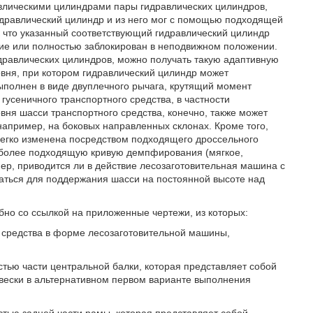
лическими цилиндрами пары гидравлических цилиндров,
гидравлический цилиндр и из него мог с помощью подходящей
к что указанный соответствующий гидравлический цилиндр
е или полностью заблокирован в неподвижном положении.
дравлических цилиндров, можно получать такую адаптивную
вня, при котором гидравлический цилиндр может
ыполнен в виде двуплечного рычага, крутящий момент
гусеничного транспортного средства, в частности
вня шасси транспортного средства, конечно, также может
апример, на боковых направленных склонах. Кроме того,
легко изменена посредством подходящего дроссельного
аиболее подходящую кривую демпфирования (мягкое,
мер, приводится ли в действие лесозаготовительная машина с
ваться для поддержания шасси на постоянной высоте над
но со ссылкой на приложенные чертежи, из которых:
о средства в форме лесозаготовительной машины,
стью части центральной балки, которая представляет собой
двески в альтернативном первом варианте выполнения