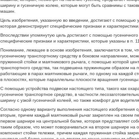
ширину и гусеничную колею, которые могут быть сравнимы с тако
машин.
Цель изобретения, указанную во введении, достигают с помощью у
которая демонстрирует специфические признаки и характеристики,
Впоследствии упомянутую цель достигают с помощью гусеничного 
специфические признаки и характеристики, которые указаны в п. 
Понимание, лежащее в основе изобретения, заключается в том, чт
гусеничному транспортному средству в боковом направлении, мо
пружинной стойки и маятникового рычага, с помощью которой цен
транспортного средства, так подвешена пружинящим образом на п
работающие в парах маятниковые рычаги, по одному на каждой ст
в плоскостях, которые параллельны плоскости вращения гусеницы
С помощью устройства подвески настоящего типа, такого как оха
гусеничное транспортное средство, в частности лесозаготовитель
ширину с узкой гусеничной колеей, но также комфорт для водител
Согласно одному варианту выполнения настоящего изобретения о
вторым, причем каждый маятниковый рычаг закреплен на своем пе
первом шарнире на центральной балке, которая представляет соб
таким образом, что может поворачиваться на втором шарнире на о
компонент стойки тележки, причем каждая пружинная стойка закр
центральной балке шасси, а на другом ее конце шарнирным образ