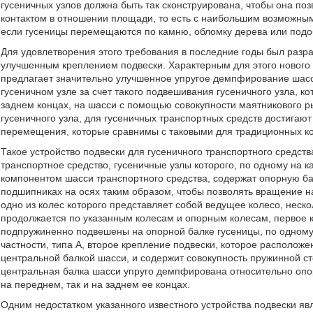
гусеничных узлов должна быть так сконструирована, чтобы она 
контактом в отношении площади, то есть с наибольшим возможным
если гусеницы перемещаются по камню, обломку дерева или подо
Для удовлетворения этого требования в последние годы был разра
улучшенным креплением подвески. Характерным для этого нового т
предлагает значительно улучшенное упругое демпфирование шасс
гусеничном узле за счет такого подвешивания гусеничного узла, к
заднем концах, на шасси с помощью совокупности маятникового ры
гусеничного узла, для гусеничных транспортных средств достига
перемещения, которые сравнимы с таковыми для традиционных ко
Такое устройство подвески для гусеничного транспортного средст
транспортное средство, гусеничные узлы которого, по одному на к
компонентом шасси транспортного средства, содержат опорную бал
подшипниках на осях таким образом, чтобы позволять вращение н
одно из колес которого представляет собой ведущее колесо, неско
продолжается по указанным колесам и опорным колесам, первое 
подпружиненно подвешены на опорной балке гусеницы, по одному
частности, типа А, второе крепление подвески, которое располож
центральной балкой шасси, и содержит совокупность пружинной с
центральная балка шасси упруго демпфирована относительно опор
на переднем, так и на заднем ее концах.
Одним недостатком указанного известного устройства подвески явля