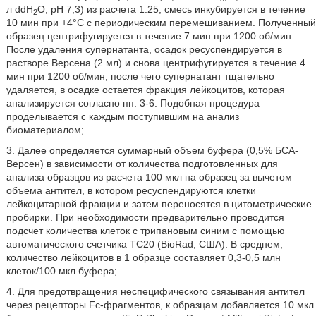
л ddH
O, рН 7,3) из расчета 1:25, смесь инкубируется в течение
2
10 мин при +4°С с периодическим перемешиванием. Полученный
образец центрифугируется в течение 7 мин при 1200 об/мин.
После удаления супернатанта, осадок ресуспендируется в
растворе Версена (2 мл) и снова центрифугируется в течение 4
мин при 1200 об/мин, после чего супернатант тщательно
удаляется, в осадке остается фракция лейкоцитов, которая
анализируется согласно пп. 3-6. Подобная процедура
проделывается с каждым поступившим на анализ
биоматериалом;
3. Далее определяется суммарный объем буфера (0,5% БСА-
Версен) в зависимости от количества подготовленных для
анализа образцов из расчета 100 мкл на образец за вычетом
объема антител, в котором ресуспендируются клетки
лейкоцитарной фракции и затем переносятся в цитометрические
пробирки. При необходимости предварительно проводится
подсчет количества клеток с трипановым синим с помощью
автоматического счетчика ТС20 (BioRad, США). В среднем,
количество лейкоцитов в 1 образце составляет 0,3-0,5 млн
клеток/100 мкл буфера;
4. Для предотвращения неспецифического связывания антител
через рецепторы Fc-фрагментов, к образцам добавляется 10 мкл