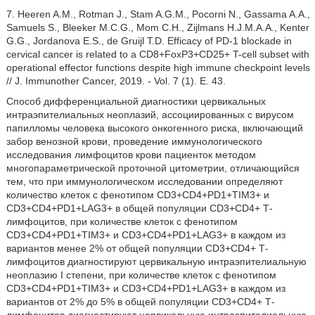
7. Heeren A.M., Rotman J., Stam A.G.M., Pocorni N., Gassama A.A.,
Samuels S., Bleeker M.C.G., Mom C.H., Zijlmans H.J.M.A.A., Kenter
G.G., Jordanova E.S., de Gruijl T.D. Efficacy of PD-1 blockade in
cervical cancer is related to a CD8+FoxP3+CD25+ T-cell subset with
operational effector functions despite high immune checkpoint levels
// J. Immunother Cancer, 2019. - Vol. 7 (1). E. 43.
Способ дифференциальной диагностики цервикальных
интраэпителиальных неоплазий, ассоциированных с вирусом
папилломы человека высокого онкогенного риска, включающий
забор венозной крови, проведение иммунологического
исследования лимфоцитов крови пациенток методом
многопараметрической проточной цитометрии, отличающийся
тем, что при иммунологическом исследовании определяют
количество клеток с фенотипом CD3+CD4+PD1+TIM3+ и
CD3+CD4+PD1+LAG3+ в общей популяции CD3+CD4+ Т-
лимфоцитов, при количестве клеток с фенотипом
CD3+CD4+PD1+TIM3+ и CD3+CD4+PD1+LAG3+ в каждом из
вариантов менее 2% от общей популяции CD3+CD4+ Т-
лимфоцитов диагностируют цервикальную интраэпителиальную
неоплазию I степени, при количестве клеток с фенотипом
CD3+CD4+PD1+TIM3+ и CD3+CD4+PD1+LAG3+ в каждом из
вариантов от 2% до 5% в общей популяции CD3+CD4+ Т-