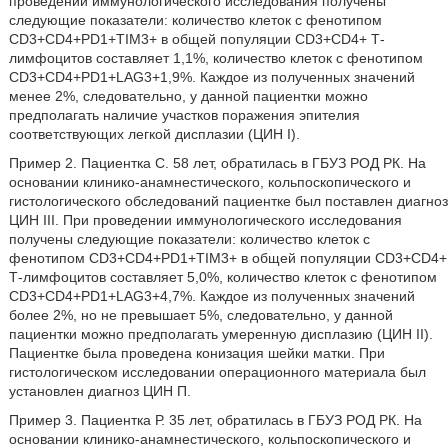
проведении иммунологического исследования получены
следующие показатели: количество клеток с фенотипом
CD3+CD4+PD1+TIM3+ в общей популяции CD3+CD4+ Т-
лимфоцитов составляет 1,1%, количество клеток с фенотипом
CD3+CD4+PD1+LAG3+1,9%. Каждое из полученных значений
менее 2%, следовательно, у данной пациентки можно
предполагать наличие участков поражения эпителия
соответствующих легкой дисплазии (ЦИН I).
Пример 2. Пациентка С. 58 лет, обратилась в ГБУЗ РОД РК. На
основании клинико-анамнестического, кольпоскопического и
гистологического обследований пациентке был поставлен диагноз
ЦИН III. При проведении иммунологического исследования
получены следующие показатели: количество клеток с
фенотипом CD3+CD4+PD1+TIM3+ в общей популяции CD3+CD4+
Т-лимфоцитов составляет 5,0%, количество клеток с фенотипом
CD3+CD4+PD1+LAG3+4,7%. Каждое из полученных значений
более 2%, но не превышает 5%, следовательно, у данной
пациентки можно предполагать умеренную дисплазию (ЦИН II).
Пациентке была проведена конизация шейки матки. При
гистологическом исследовании операционного материала был
установлен диагноз ЦИН П.
Пример 3. Пациентка Р. 35 лет, обратилась в ГБУЗ РОД РК. На
основании клинико-анамнестического, кольпоскопического и