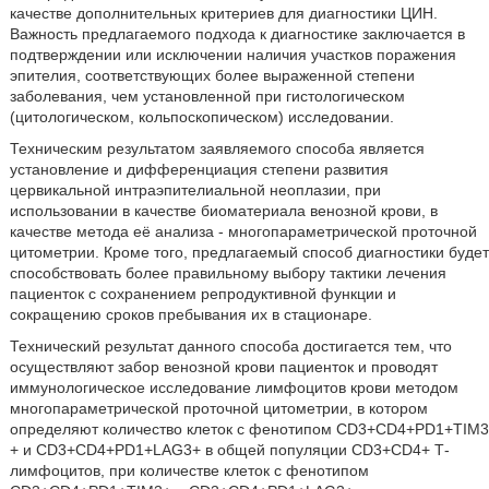
качестве дополнительных критериев для диагностики ЦИН.
Важность предлагаемого подхода к диагностике заключается в
подтверждении или исключении наличия участков поражения
эпителия, соответствующих более выраженной степени
заболевания, чем установленной при гистологическом
(цитологическом, кольпоскопическом) исследовании.
Техническим результатом заявляемого способа является
установление и дифференциация степени развития
цервикальной интраэпителиальной неоплазии, при
использовании в качестве биоматериала венозной крови, в
качестве метода её анализа - многопараметрической проточной
цитометрии. Кроме того, предлагаемый способ диагностики будет
способствовать более правильному выбору тактики лечения
пациенток с сохранением репродуктивной функции и
сокращению сроков пребывания их в стационаре.
Технический результат данного способа достигается тем, что
осуществляют забор венозной крови пациенток и проводят
иммунологическое исследование лимфоцитов крови методом
многопараметрической проточной цитометрии, в котором
определяют количество клеток с фенотипом CD3+CD4+PD1+TIM3
+ и CD3+CD4+PD1+LAG3+ в общей популяции CD3+CD4+ Т-
лимфоцитов, при количестве клеток с фенотипом