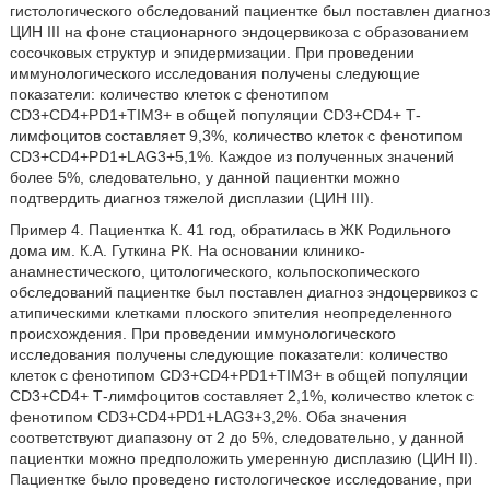
гистологического обследований пациентке был поставлен диагноз
ЦИН III на фоне стационарного эндоцервикоза с образованием
сосочковых структур и эпидермизации. При проведении
иммунологического исследования получены следующие
показатели: количество клеток с фенотипом
CD3+CD4+PD1+TIM3+ в общей популяции CD3+CD4+ Т-
лимфоцитов составляет 9,3%, количество клеток с фенотипом
CD3+CD4+PD1+LAG3+5,1%. Каждое из полученных значений
более 5%, следовательно, у данной пациентки можно
подтвердить диагноз тяжелой дисплазии (ЦИН III).
Пример 4. Пациентка К. 41 год, обратилась в ЖК Родильного
дома им. К.А. Гуткина РК. На основании клинико-
анамнестического, цитологического, кольпоскопического
обследований пациентке был поставлен диагноз эндоцервикоз с
атипическими клетками плоского эпителия неопределенного
происхождения. При проведении иммунологического
исследования получены следующие показатели: количество
клеток с фенотипом CD3+CD4+PD1+TIM3+ в общей популяции
CD3+CD4+ Т-лимфоцитов составляет 2,1%, количество клеток с
фенотипом CD3+CD4+PD1+LAG3+3,2%. Оба значения
соответствуют диапазону от 2 до 5%, следовательно, у данной
пациентки можно предположить умеренную дисплазию (ЦИН II).
Пациентке было проведено гистологическое исследование, при