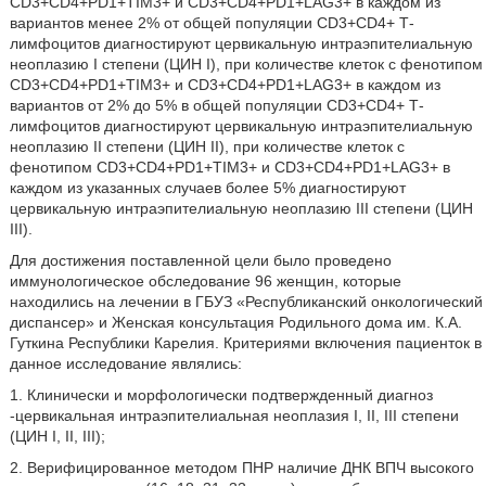
CD3+CD4+PD1+TIM3+ и CD3+CD4+PD1+LAG3+ в каждом из
вариантов менее 2% от общей популяции CD3+CD4+ Т-
лимфоцитов диагностируют цервикальную интраэпителиальную
неоплазию I степени (ЦИН I), при количестве клеток с фенотипом
CD3+CD4+PD1+TIM3+ и CD3+CD4+PD1+LAG3+ в каждом из
вариантов от 2% до 5% в общей популяции CD3+CD4+ Т-
лимфоцитов диагностируют цервикальную интраэпителиальную
неоплазию II степени (ЦИН II), при количестве клеток с
фенотипом CD3+CD4+PD1+TIM3+ и CD3+CD4+PD1+LAG3+ в
каждом из указанных случаев более 5% диагностируют
цервикальную интраэпителиальную неоплазию III степени (ЦИН
III).
Для достижения поставленной цели было проведено
иммунологическое обследование 96 женщин, которые
находились на лечении в ГБУЗ «Республиканский онкологический
диспансер» и Женская консультация Родильного дома им. К.А.
Гуткина Республики Карелия. Критериями включения пациенток в
данное исследование являлись:
1. Клинически и морфологически подтвержденный диагноз
-цервикальная интраэпителиальная неоплазия I, II, III степени
(ЦИН I, II, III);
2. Верифицированное методом ПНР наличие ДНК ВПЧ высокого