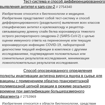
Тест-система и способ дифференцированного
выявления антител к sars-cov-2
// 2754340
Изобретение относится к биотехнологии и медицине.
Изобретение представляет собой тест-систему и способ
дифференцированного (раздельного) выявления всех классов
специфических антител к нуклеокапсиду и рецептор-
связывающему домену спайк белка коронавируса тяжелого
острого респираторного синдрома-2 (SARS-CoV-2) с целью
оценки иммунного ответа на перенесенную или текущую
коронавирусную инфекцию COVID-19, лабораторной
диагностики текущей инфекции в комплексе с другими
исследованиями, подтверждения положительных или
сомнительных результатов исследования, минимизации
ложноположительных результатов исследования.
Способ опосредованного определения
полноты инактивации антигена вируса ящура в сырье для
вакцины с применением обратно-транскриптазной
полимеразной цепной реакции в режиме реального
времени при амплификации большеразмерного
фрагмента
// 2753969
Изобретение относится к области биотехнологии, средствам