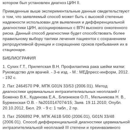
котором был установлен диагноз ЦИН II.
Приведенные выше экспериментальные данные свидетельствуют
о том, что заявляемый способ может быть с высокой степенью
надежности использован для выявления и дифференциальной
диагностики ЦИН, ассоциированных с ВПЧ высокого онкогенного
риска. Данный способ диагностики будет способствовать более
правильному выбору тактики лечения пациенток с сохранением
репродуктивной функции и сокращению сроков пребывания их в
стационаре.
БИБЛИОГРАФИЯ
1. Сухих Г.Т., Прилепская В.Н. Профилактика рака шейки матки:
Руководство для врачей. - 3-е изд. - М.: МЕДпресс-информ, 2012.
- 192 с.
2. Пат. 2464570 РФ, МПК G01N 33/53 (2006.01). Метод
диагностики цервикальных интраэпителиальных неоплазий /
Боженко В.К., Кудинова Е.А., Близнюков О.П., Мельникова Н. В.,
Бурменская О.В. - №2010147074/15; Заяв. 19.11.2010; Опубл.
20.10.2012, Бюл. 29. - 9 с: 1 табл., 2 пр.
3. Пат. 2506892 РФ, МПК А61В 5/00 (2006.01), G01N 33/48
(2006.01). Способ дифференциальной диагностики цервикальной
интраэпителиальной неоплазий III степени и преинвазивного