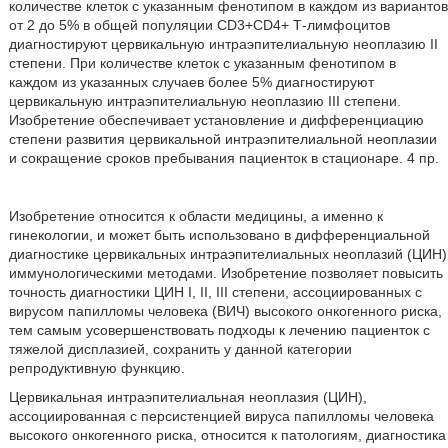
количестве клеток с указанным фенотипом в каждом из вариантов
от 2 до 5% в общей популяции CD3+CD4+ Т-лимфоцитов
диагностируют цервикальную интраэпителиальную неоплазию II
степени. При количестве клеток с указанным фенотипом в
каждом из указанных случаев более 5% диагностируют
цервикальную интраэпителиальную неоплазию III степени.
Изобретение обеспечивает установление и дифференциацию
степени развития цервикальной интраэпителиальной неоплазии
и сокращение сроков пребывания пациенток в стационаре. 4 пр.
Изобретение относится к области медицины, а именно к
гинекологии, и может быть использовано в дифференциальной
диагностике цервикальных интраэпителиальных неоплазий (ЦИН)
иммунологическими методами. Изобретение позволяет повысить
точность диагностики ЦИН I, II, III степени, ассоциированных с
вирусом папилломы человека (ВИЧ) высокого онкогенного риска,
тем самым усовершенствовать подходы к лечению пациенток с
тяжелой дисплазией, сохранить у данной категории
репродуктивную функцию.
Цервикальная интраэпителиальная неоплазия (ЦИН),
ассоциированная с персистенцией вируса папилломы человека
высокого онкогенного риска, относится к патологиям, диагностика