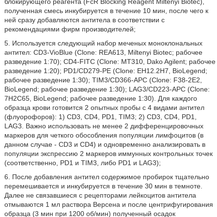
блокирующего реагента (FcR Blocking Reagent Miltenyi Biotec),
полученная смесь инкубируется в течение 10 мин, после чего к
ней сразу добавляются антитела в соответствии с
рекомендациями фирм производителей;
5. Используется следующий набор меченых моноклональных
антител: CD3-VioBlue (Clone: REA613, Miltenyi Biotec; рабочее
разведение 1:70); CD4-FITC (Clone: MT310, Dako Agilent; рабочее
разведение 1:20); PD1/CD279-PE (Clone: EH12.2H7, BioLegend;
рабочее разведение 1:30); TIM3/CD366-APC (Clone: F38-2E2,
BioLegend; рабочее разведение 1:30); LAG3/CD223-APC (Clone:
7H2C65, BioLegend; рабочее разведение 1:30). Для каждого
образца крови готовится 2 опытных пробы с 4 видами антител
(флуорофоров): 1) CD3, CD4, PD1, TIM3; 2) CD3, CD4, PD1,
LAG3. Важно использовать не менее 2 дифференцировочных
маркеров для четкого обособления популяции лимфоцитов (в
данном случае - CD3 и CD4) и одновременно анализировать в
популяции экспрессию 2 маркеров иммунных контрольных точек
(соответственно, PD1 и TIM3, либо PD1 и LAG3);
6. После добавления антител содержимое пробирок тщательно
перемешивается и инкубируется в течение 30 мин в темноте.
Далее не связавшиеся с рецепторами лейкоцитов антитела
отмываются 1 мл раствора Версена и после центрифугирования
образца (3 мин при 1200 об/мин) полученный осадок