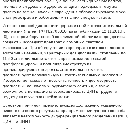
анализ предполагает большую панель специфических белков,
что является довольно дорогостоящим подходом, к тому же
далеко не все клинические учреждения обладают хромато-масс-
спектрометрами и работающими на них специалистами.
Известен способ диагностики цервикальной интраэпителиальной
неоплазий (патент РФ №2705816, дата публикации 12.11.2019 г.)
[6], в котором берут соскоб со слизистой оболочки эндоцервикса,
создают и исследуют препарат с помощью световой
микроскопии. При обнаружении в препарате в клетках плоского
эпителия изменений, характерных для дисплазии, скоплений по
11-50 эпителиальных клеток с признаками железистой
дифференцировки и папиллярных структур из
пролиферирующих незрелых эпителиальных клеток
диагностируют цервикальную интраэпителиальную неоплазию.
Изобретение позволяет повысить точность и достоверность
диагностики до начала хирургического лечения, а также
возможность неинвазивно верифицировать ЦИН в трудно- и
недоступных участках шейки матки.
Основной причиной, препятствующей достижению указанного
ниже технического результата при применении данного способа,
является невозможность дифференциального разделения ЦИН I,
ЦИН II и ЦИН III.