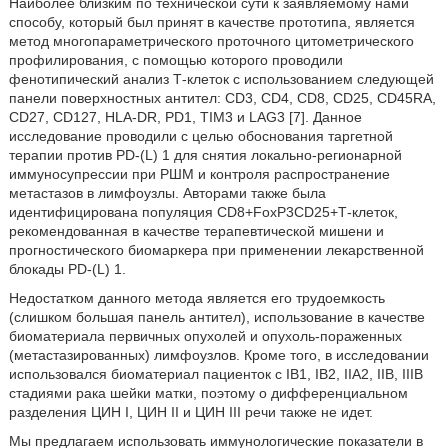
Наиболее близким по технической сути к заявляемому нами
способу, который был принят в качестве прототипа, является
метод многопараметрического проточного цитометрического
профилирования, с помощью которого проводили
фенотипический анализ Т-клеток с использованием следующей
панели поверхностных антител: CD3, CD4, CD8, CD25, CD45RA,
CD27, CD127, HLA-DR, PD1, TIM3 и LAG3 [7]. Данное
исследование проводили с целью обоснования таргетной
терапии против PD-(L) 1 для снятия локально-регионарной
иммуносупрессии при РШМ и контроля распространение
метастазов в лимфоузлы. Авторами также была
идентифицирована популяция CD8+FoxP3CD25+Т-клеток,
рекомендованная в качестве терапевтической мишени и
прогностического биомаркера при применении лекарственной
блокады PD-(L) 1.
Недостатком данного метода является его трудоемкость
(слишком большая панель антител), использование в качестве
биоматериала первичных опухолей и опухоль-пораженных
(метастазированных) лимфоузлов. Кроме того, в исследовании
использовался биоматериал пациенток с IB1, IB2, IIA2, IIB, IIIB
стадиями рака шейки матки, поэтому о дифференциальном
разделения ЦИН I, ЦИН II и ЦИН III речи также не идет.
Мы предлагаем использовать иммунологические показатели в