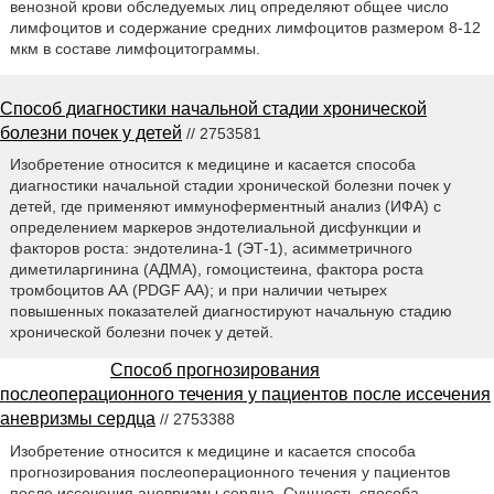
венозной крови обследуемых лиц определяют общее число
лимфоцитов и содержание средних лимфоцитов размером 8-12
мкм в составе лимфоцитограммы.
Способ диагностики начальной стадии хронической
болезни почек у детей
// 2753581
Изобретение относится к медицине и касается способа
диагностики начальной стадии хронической болезни почек у
детей, где применяют иммуноферментный анализ (ИФА) с
определением маркеров эндотелиальной дисфункции и
факторов роста: эндотелина-1 (ЭТ-1), асимметричного
диметиларгинина (AДMA), гомоцистеина, фактора роста
тромбоцитов АА (PDGF AA); и при наличии четырех
повышенных показателей диагностируют начальную стадию
хронической болезни почек у детей.
Способ прогнозирования
послеоперационного течения у пациентов после иссечения
аневризмы сердца
// 2753388
Изобретение относится к медицине и касается способа
прогнозирования послеоперационного течения у пациентов
после иссечения аневризмы сердца. Сущность способа