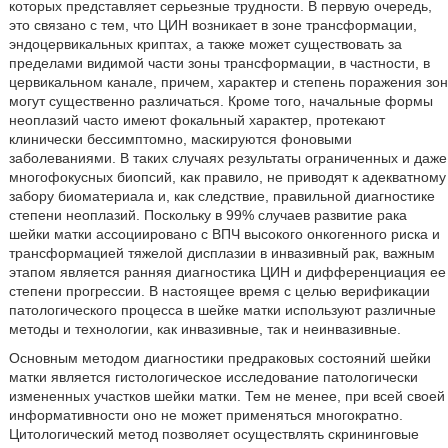
которых представляет серьезные трудности. В первую очередь,
это связано с тем, что ЦИН возникает в зоне трансформации,
эндоцервикальных криптах, а также может существовать за
пределами видимой части зоны трансформации, в частности, в
цервикальном канале, причем, характер и степень поражения зон
могут существенно различаться. Кроме того, начальные формы
неоплазий часто имеют фокальный характер, протекают
клинически бессимптомно, маскируются фоновыми
заболеваниями. В таких случаях результаты ограниченных и даже
многофокусных биопсий, как правило, не приводят к адекватному
забору биоматериала и, как следствие, правильной диагностике
степени неоплазий. Поскольку в 99% случаев развитие рака
шейки матки ассоциировано с ВПЧ высокого онкогенного риска и
трансформацией тяжелой дисплазии в инвазивный рак, важным
этапом является ранняя диагностика ЦИН и дифференциация ее
степени прогрессии. В настоящее время с целью верификации
патологического процесса в шейке матки используют различные
методы и технологии, как инвазивные, так и неинвазивные.
Основным методом диагностики предраковых состояний шейки
матки является гистологическое исследование патологически
измененных участков шейки матки. Тем не менее, при всей своей
информативности оно не может применяться многократно.
Цитологический метод позволяет осуществлять скрининговые