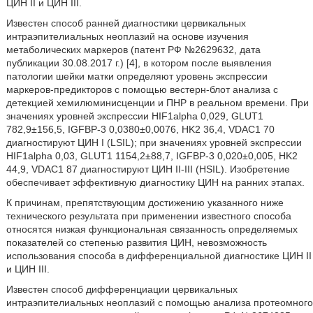
ЦИН II и ЦИН III.
Известен способ ранней диагностики цервикальных
интраэпителиальных неоплазий на основе изучения
метаболических маркеров (патент РФ №2629632, дата
публикации 30.08.2017 г.) [4], в котором после выявления
патологии шейки матки определяют уровень экспрессии
маркеров-предикторов с помощью вестерн-блот анализа с
детекцией хемилюминисценции и ПНР в реальном времени. При
значениях уровней экспрессии HIF1alpha 0,029, GLUT1
782,9±156,5, IGFBP-3 0,0380±0,0076, HK2 36,4, VDAC1 70
диагностируют ЦИН I (LSIL); при значениях уровней экспрессии
HIF1alpha 0,03, GLUT1 1154,2±88,7, IGFBP-3 0,020±0,005, HK2
44,9, VDAC1 87 диагностируют ЦИН II-III (HSIL). Изобретение
обеспечивает эффективную диагностику ЦИН на ранних этапах.
К причинам, препятствующим достижению указанного ниже
технического результата при применении известного способа
относятся низкая функциональная связанность определяемых
показателей со степенью развития ЦИН, невозможность
использования способа в дифференциальной диагностике ЦИН II
и ЦИН III.
Известен способ дифференциации цервикальных
интраэпителиальных неоплазий с помощью анализа протеомного