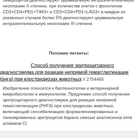
лимфоцитов диагностируют цервикальную интраэпителиальную
неоплазию II степени, при количестве клеток с фенотипом
CD3+CD4+PD1+TIM3+ и CD3+CD4+PD1+LAG3+ в каждом из
указанных случаев более 5% диагностируют цервикальную
интраэпителиальную неоплазию III степени.
Похожие патенты:
Способ получения эритроцитарного
диагностикума для реакции непрямой гемагглютинации
(рнга) при клостридиозах животных
// 2754465
Изобретение относится к биотехнологии и ветеринарной
микробиологии и иммунологии. Предложен способ получения
эритроцитарного диагностикума для реакции непрямой
гемагглютинации (РНГА) при клостридиозах животных,
включающий сенсибилизацию формалинизированных и
танизированных эритроцитов барана смесью анатоксинов пяти
штаммов Cl.