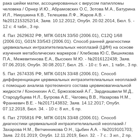
рака шейки матки, ассоциированных с вирусом папилломы
человека / Орнер И.Ю., Абрамовских О.С, Зотова М.А., Батурина
И.Л., Никушкина К.В., Телешева Л.Ф., Жаров А.В. -
№2012153252/14; Заяв. 10.12.2012; Опубл. 20.02.2014, Бюл. 5. -
12 с: 4 табл., 3 пр.
4. Пат. 2629632 РФ, МПК G01N 33/50 (2006.01), C12Q 1/68
(2006.01), G01N 33/543 (2006.01). Способ ранней диагностики
цервикальных интраэпителиальных неоплазий (ЦИН) на основе
изучения метаболических маркеров / Хлебкова Ю.С, Вишнякова
П.А., Межевитинова Е.А., Высоких М.Ю. - №2016122438; Заяв.
07.06.2016; Опубл. 30.08.2017, Бюл. 25. - 10 с: 5 ил., 1 табл., 3 пр.
5. Пат. 2674335 РФ, МПК G01N 33/48 (2006.01). Способ
дифференциации цервикальных интраэпителиальных неоплазий
с помощью анализа протеомного состава цервиковагинальной
жидкости / Кононихин А.С, Бржозовский А.Г., Зардиашвили М.Д.,
Стародубцева Н.Л., Бугрова А.Е., Чаговец В.В., Назарова Н.М.,
Франкевич В.Е. - №2017143832; Заяв. 14.12.2017; Опубл.
07.12.2018, Бюл. 34. - 10 с: 8 ил., 6 пр.
6. Пат. 2705816 РФ, МПК G01N 33/48 (2006.01). Способ
диагностики цервикальной интраэпителиальной неоплазий /
Захарова Н.М., Ветчинникова О.Н., Цыбин А.А. - №2019101703;
Заяв. 22.01.2019; Опубл. 12.11.2019, Бюл. 32. - 7 с.: 3 ил., 2 пр.