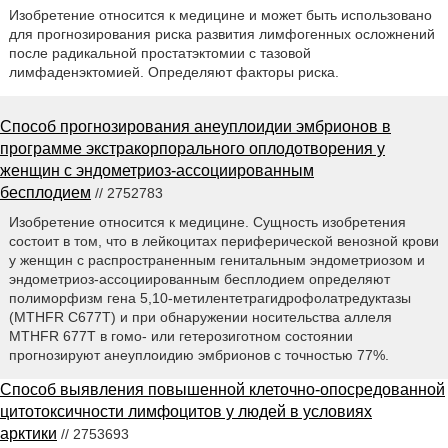
Изобретение относится к медицине и может быть использовано
для прогнозирования риска развития лимфогенных осложнений
после радикальной простатэктомии с тазовой
лимфаденэктомией. Определяют факторы риска.
Способ прогнозирования анеуплоидии эмбрионов в
программе экстракорпорального оплодотворения у
женщин с эндометриоз-ассоциированным
бесплодием
// 2752783
Изобретение относится к медицине. Сущность изобретения
состоит в том, что в лейкоцитах периферической венозной крови
у женщин с распространенным генитальным эндометриозом и
эндометриоз-ассоциированным бесплодием определяют
полиморфизм гена 5,10-метилентетрагидрофолатредуктазы
(MTHFR C677T) и при обнаружении носительства аллеля
MTHFR 677Т в гомо- или гетерозиготном состоянии
прогнозируют анеуплоидию эмбрионов с точностью 77%.
Способ выявления повышенной клеточно-опосредованной
цитотоксичности лимфоцитов у людей в условиях
арктики
// 2753693