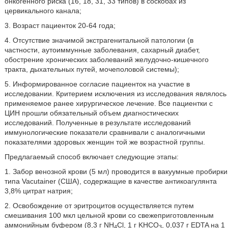
онкогенного риска (16, 18, 31, 33 типов) в соскобах из
цервикального канала;
3. Возраст пациенток 20-64 года;
4. Отсутствие значимой экстрагенитальной патологии (в
частности, аутоиммунные заболевания, сахарный диабет,
обострение хронических заболеваний желудочно-кишечного
тракта, дыхательных путей, мочеполовой системы);
5. Информированное согласие пациенток на участие в
исследовании. Критерием исключения из исследования являлось
применяемое ранее хирургическое лечение. Все пациентки с
ЦИН прошли обязательный объем диагностических
исследований. Полученные в результате исследований
иммунологические показатели сравнивали с аналогичными
показателями здоровых женщин той же возрастной группы.
Предлагаемый способ включает следующие этапы:
1. Забор венозной крови (5 мл) проводится в вакуумные пробирки
типа Vacutainer (США), содержащие в качестве антикоагулянта
3,8% цитрат натрия;
2. Освобождение от эритроцитов осуществляется путем
смешивания 100 мкл цельной крови со свежеприготовленным
аммонийным буфером (8,3 г NH
Cl, 1 г KHCO
, 0,037 г EDTA на 1
4
3