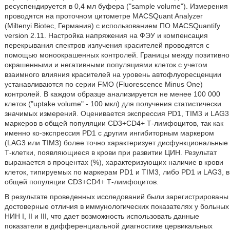
ресуспендируется в 0,4 мл буфера ("sample volume"). Измерения
проводятся на проточном цитометре MACSQuant Analyzer
(Miltenyi Biotec, Германия) с использованием ПО MACSQuantify
version 2.11. Настройка напряжения на ФЭУ и компенсация
перекрывания спектров излучения красителей проводятся с
помощью моноокрашенных контролей. Границы между позитивно
окрашенными и негативными популяциями клеток с учетом
взаимного влияния красителей на уровень автофлуоресценции
устанавливаются по серии FMO (Fluorescence Minus One)
контролей. В каждом образце анализируется не менее 100 000
клеток ("uptake volume" - 100 мкл) для получения статистически
значимых измерений. Оценивается экспрессия PD1, TIM3 и LAG3
маркеров в общей популяции CD3+CD4+ Т-лимфоцитов, так как
именно ко-экспрессия PD1 с другим ингибиторным маркером
(LAG3 или TIM3) более точно характеризует дисфункциональные
Т-клетки, появляющиеся в крови при развитии ЦИН. Результат
выражается в процентах (%), характеризующих наличие в крови
клеток, типируемых по маркерам PD1 и TIM3, либо PD1 и LAG3, в
общей популяции CD3+CD4+ Т-лимфоцитов.
В результате проведенных исследований были зарегистрированы
достоверные отличия в иммунологических показателях у больных
НИН I, II и III, что дает возможность использовать данные
показатели в дифференциальной диагностике цервикальных