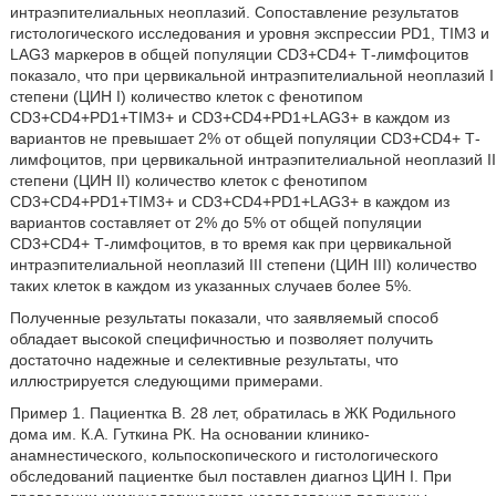
интраэпителиальных неоплазий. Сопоставление результатов
гистологического исследования и уровня экспрессии PD1, TIM3 и
LAG3 маркеров в общей популяции CD3+CD4+ Т-лимфоцитов
показало, что при цервикальной интраэпителиальной неоплазий I
степени (ЦИН I) количество клеток с фенотипом
CD3+CD4+PD1+TIM3+ и CD3+CD4+PD1+LAG3+ в каждом из
вариантов не превышает 2% от общей популяции CD3+CD4+ Т-
лимфоцитов, при цервикальной интраэпителиальной неоплазий II
степени (ЦИН II) количество клеток с фенотипом
CD3+CD4+PD1+TIM3+ и CD3+CD4+PD1+LAG3+ в каждом из
вариантов составляет от 2% до 5% от общей популяции
CD3+CD4+ Т-лимфоцитов, в то время как при цервикальной
интраэпителиальной неоплазий III степени (ЦИН III) количество
таких клеток в каждом из указанных случаев более 5%.
Полученные результаты показали, что заявляемый способ
обладает высокой специфичностью и позволяет получить
достаточно надежные и селективные результаты, что
иллюстрируется следующими примерами.
Пример 1. Пациентка В. 28 лет, обратилась в ЖК Родильного
дома им. К.А. Гуткина РК. На основании клинико-
анамнестического, кольпоскопического и гистологического
обследований пациентке был поставлен диагноз ЦИН I. При