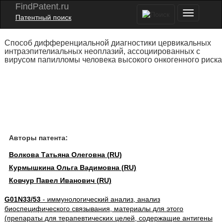
FindPatent.ru
Патентный поиск
Способ дифференциальной диагностики цервикальных
интраэпителиальных неоплазий, ассоциированных с
вирусом папилломы человека высокого онкогенного риска
Авторы патента:
Волкова Татьяна Олеговна (RU)
Курмышкина Ольга Вадимовна (RU)
Ковчур Павел Иванович (RU)
G01N33/53
- иммунологический анализ, анализ
биоспецифического связывания, материалы для этого
(препараты для терапевтических целей, содержащие антигены