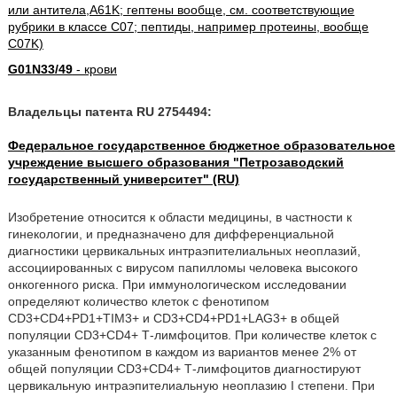
или антитела,A61K; гептены вообще, см. соответствующие
рубрики в классе C07; пептиды, например протеины, вообще
C07K)
G01N33/49
- крови
Владельцы патента RU 2754494:
Федеральное государственное бюджетное образовательное
учреждение высшего образования "Петрозаводский
государственный университет" (RU)
Изобретение относится к области медицины, в частности к
гинекологии, и предназначено для дифференциальной
диагностики цервикальных интраэпителиальных неоплазий,
ассоциированных с вирусом папилломы человека высокого
онкогенного риска. При иммунологическом исследовании
определяют количество клеток с фенотипом
CD3+CD4+PD1+TIM3+ и CD3+CD4+PD1+LAG3+ в общей
популяции CD3+CD4+ Т-лимфоцитов. При количестве клеток с
указанным фенотипом в каждом из вариантов менее 2% от
общей популяции CD3+CD4+ Т-лимфоцитов диагностируют
цервикальную интраэпителиальную неоплазию I степени. При