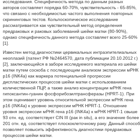
исследования. Специфичность метода по данным разных
авторов составляет порядка 60-70%, чувствительность - 65-85%,
что связано с необходимостью частого выполнения повторных
скрининговых тестов. Кольпоскопическое исследование
рассматривается как чувствительный метод определения
предраковых и раковых заболеваний шейки матки (80-90%),
однако специфичность данного метода составляет всего 25-60%
[1].
Известен метод диагностики цервикальных интраэпителиальных
неоплазий (патент РФ №2464570, дата публикации 20.10.2012 г.)
[2], заключающийся в заборе исследуемого материала из шейки
матки путем соскоба с последующим анализом экспрессии мРНК
р16 (INK4a) как маркера потенциальной прогрессии
диспластических процессов шейки матки с использованием
количественной ПЦР, а также анализ концентрации мРНК гена
гипоксантин-гуанин фосфорибозилтрансферазы (HPRT-1). При
этом оценивают уровень относительной экспрессии мРНК гена
р16 (INK4a) к уровню экспрессии мРНК HPRT-1. Отношение
уровня экспрессии мРНК гена р16 (INK4a) к мРНК HPRT-1 свыше
93 отн. ед. соответствует CIN III (рак in situ), а его значение более
201 отн. ед. соответствует плоскоклеточному раку. Данный способ
позволяет повысить эффективность диагностики предраковых
процессов шейки матки.