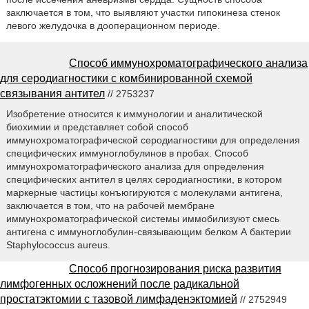
заключается в том, что выявляют участки гипокинеза стенок
левого желудочка в дооперационном периоде.
Способ иммунохроматографического анализа
для серодиагностики с комбинированной схемой
связывания антител
// 2753237
Изобретение относится к иммунологии и аналитической
биохимии и представляет собой способ
иммунохроматографической серодиагностики для определения
специфических иммуноглобулинов в пробах. Способ
иммунохроматографического анализа для определения
специфических антител в целях серодиагностики, в котором
маркерные частицы конъюгируются с молекулами антигена,
заключается в том, что на рабочей мембране
иммунохроматографической системы иммобилизуют смесь
антигена с иммуноглобулин-связывающим белком А бактерии
Staphylococcus aureus.
Способ прогнозирования риска развития
лимфогенных осложнений после радикальной
простатэктомии с тазовой лимфаденэктомией
// 2752949