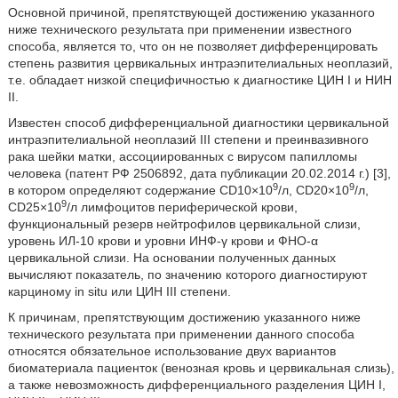
Основной причиной, препятствующей достижению указанного
ниже технического результата при применении известного
способа, является то, что он не позволяет дифференцировать
степень развития цервикальных интраэпителиальных неоплазий,
т.е. обладает низкой специфичностью к диагностике ЦИН I и НИН
II.
Известен способ дифференциальной диагностики цервикальной
интраэпителиальной неоплазий III степени и преинвазивного
рака шейки матки, ассоциированных с вирусом папилломы
человека (патент РФ 2506892, дата публикации 20.02.2014 г.) [3],
9
9
в котором определяют содержание CD10×10
/л, CD20×10
/л,
9
CD25×10
/л лимфоцитов периферической крови,
функциональный резерв нейтрофилов цервикальной слизи,
уровень ИЛ-10 крови и уровни ИНФ-γ крови и ФНО-α
цервикальной слизи. На основании полученных данных
вычисляют показатель, по значению которого диагностируют
карциному in situ или ЦИН III степени.
К причинам, препятствующим достижению указанного ниже
технического результата при применении данного способа
относятся обязательное использование двух вариантов
биоматериала пациенток (венозная кровь и цервикальная слизь),
а также невозможность дифференциального разделения ЦИН I,