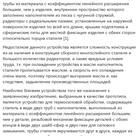
трубы из материала с коэффициентом линейного расширения
большим, чем у изделия, внутреннее пространство которого
заполнено наполнителем из песка с чугунной стружкой,
радиаторы с радиальными пазами, установленные на наружной
поверхности изделия по всей его длине, крышки подпятника и
сферические пяты для жесткой фиксации изделия с обеих сторон
относительно торцов стапеля [1].
Недостатком данного устройства является сложность конструкции
из-за наличия в конструкции сборного многослойного стапеля и
большого количества радиаторов, а также вредные условия
труда, т.к. при охлаждении устройства в масле наполнитель
стапеля пропитывается маслом, а скорость его охлаждения
очень мала, поэтому происходит выгорание масла и, как
следствие, задымление производственных площадей.
Наиболее близким устройством того же назначения к
заявленному изобретению, выбранным в качестве прототипа,
является устройство для термосиловой обработки, содержащее
стапель в виде двух труб с наполнителем, выполненный из
материала с коэффициентом линейного расширения большим,
чем у детали, резьбовой механизм фиксации деталей с обоих
концов в виде двух шайб-сфер и двух гаек для силового
замыкания, трубы стапеля вкручиваются друг в друга, каждая из