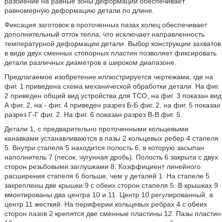
разбиение на равные зоны деформации обеспечивает
равномерную деформацию детали по длине.
Фиксация заготовок в проточенных пазах колец обеспечивает
дополнительный отток тепла, что исключает направленность
температурной деформации детали. Выбор конструкции захватов
в виде двух сменных стопорных пластин позволяет фиксировать
детали различных диаметров в широком диапазоне.
Предлагаемое изобретение иллюстрируется чертежами, где на
фиг. 1 приведена схема механической обработки детали. На фиг.
2 приведен общий вид устройства для ТСО, на фиг. 3 показан вид
А фиг. 2, на - фиг. 4 приведен разрез Б-Б фиг. 2, на фиг. 5 показан
разрез Г-Г фиг. 2. На фиг. 6 показан разрез В-В фиг. 5.
Детали 1, с предварительно проточенными кольцевыми
канавками устанавливаются в пазы 2 кольцевых ребер 4 стапеля
5. Внутри стапеля 5 находится полость 6, в которую засыпан
наполнитель 7 (песок, чугунная дробь). Полость 6 закрыта с двух
сторон резьбовыми заглушками 8. Коэффициент линейного
расширения стапеля 6 больше, чем у деталей 1. На стапеле 5
закреплены две крышки 9 с обеих сторон стапеля 5. В крышках 9
вмонтированы два центра 10 и 11. Центр 10 регулированный, а
центр 11 жесткий. На периферии кольцевых ребрах 4 с обеих
сторон пазов 2 крепятся две сменные пластины 12. Пазы пластин