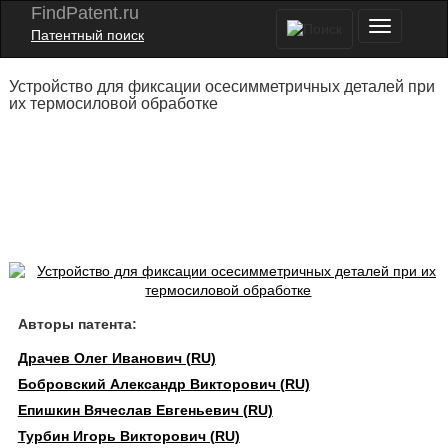
FindPatent.ru
Патентный поиск
Устройство для фиксации осесимметричных деталей при
их термосиловой обработке
Авторы патента:
Драчев Олег Иванович (RU)
Бобровский Александр Викторович (RU)
Епишкин Вячеслав Евгеньевич (RU)
Турбин Игорь Викторович (RU)