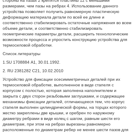
стороны на пазах 2 крепятся пластины 12 с меньшими
размерами, чем пазы на ребрах 4. Использование данного
устройства позволяет получить равномерную пластическую
деформацию материала детали по всей ее длине и
соответственно стабилизировать остаточные напряжения во всем
объеме детали, и соответственно стабилизировать
геометрические параметры детали, расширить технологические
возможности процесса и упростить конструкцию устройства для
термосиловой обработки.
Список литературы
1.SU 1708884 А1, 30.01.1992.
2. RU 2381282 С21, 10.02.2010
Устройство для фиксации осесимметричных деталей при их
термосиловой обработке, выполненное в виде стапеля с
корпусом с полостью, которая заполнена наполнителем и
закрыта с двух сторон резьбовыми заглушками, и содержащее
механизмы фиксации деталей, отличающееся тем, что корпус
стапеля выполнен цилиндрической формы, на торцах которого
жестко закреплены две крышки, и оребрен по наружному
диаметру ребрами в виде колец с шагом, равным шести его
диаметрам, при этом на ребрах вырезаны равномерно
расположенные по диаметрам ребер не менее шести пазов для