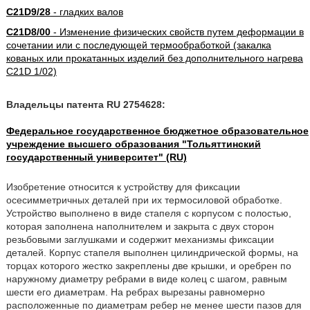
C21D9/28
- гладких валов
C21D8/00
- Изменение физических свойств путем деформации в
сочетании или с последующей термообработкой (закалка
кованых или прокатанных изделий без дополнительного нагрева
C21D 1/02)
Владельцы патента RU 2754628:
Федеральное государственное бюджетное образовательное
учреждение высшего образования "Тольяттинский
государственный университет" (RU)
Изобретение относится к устройству для фиксации
осесимметричных деталей при их термосиловой обработке.
Устройство выполнено в виде стапеля с корпусом с полостью,
которая заполнена наполнителем и закрыта с двух сторон
резьбовыми заглушками и содержит механизмы фиксации
деталей. Корпус стапеля выполнен цилиндрической формы, на
торцах которого жестко закреплены две крышки, и оребрен по
наружному диаметру ребрами в виде колец с шагом, равным
шести его диаметрам. На ребрах вырезаны равномерно
расположенные по диаметрам ребер не менее шести пазов для