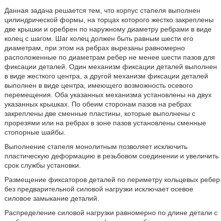
Данная задача решается тем, что корпус стапеля выполнен
цилиндрической формы, на торцах которого жестко закреплены
две крышки и оребрен по наружному диаметру ребрами в виде
колец с шагом. Шаг колец должен быть равным шести его
диаметрам, при этом на ребрах вырезаны равномерно
расположенные по диаметрам ребер не менее шести пазов для
фиксации деталей. Один механизм фиксации деталей выполнен
в виде жесткого центра, а другой механизм фиксации деталей
выполнен в виде центра, имеющего возможность осевого
перемещения. Оба указанных механизма установлены на двух
указанных крышках. По обеим сторонам пазов на ребрах
закреплены две сменные пластины, которые выполнены с
прорезями или на ребрах в зоне пазов установлены сменные
стопорные шайбы.
Выполнение стапеля монолитным позволяет исключить
пластическую деформацию в резьбовом соединении и увеличить
срок службы установки.
Размещение фиксаторов деталей по периметру кольцевых ребер
без предварительной силовой нагрузки исключает осевое
силовое замыкание деталий.
Распределение силовой нагрузки равномерно по длине детали с