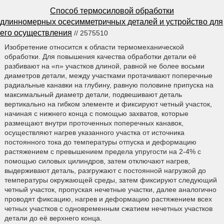
Способ термосиловой обработки
длинномерных осесимметричных деталей и устройство для
его осуществления
// 2575510
Изобретение относится к области термомеханической
обработки. Для повышения качества обработки детали её
разбивают на «n» участков длиной, равной не более восьми
диаметров детали, между участками протачивают поперечные
радиальные канавки на глубину, равную половине припуска на
максимальный диаметр детали, подвешивают деталь
вертикально на гибком элементе и фиксируют четный участок,
начиная с нижнего конца с помощью захватов, которые
размещают внутри проточенных поперечных канавок,
осуществляют нагрев указанного участка от источника
постоянного тока до температуры отпуска и деформацию
растяжением с превышением предела упругости на 2-4% с
помощью силовых цилиндров, затем отключают нагрев,
выдерживают деталь, разгружают с постоянной нагрузкой до
температуры окружающей среды, затем фиксируют следующий
четный участок, пропуская нечетные участки, далее аналогично
проводят фиксацию, нагрев и деформацию растяжением всех
четных участков с одновременным сжатием нечетных участков
детали до её верхнего конца.