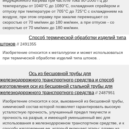
индукционного нагрева при частоте тока 50-1000 Гц до
температуры от 1040°С до 1080°С, охлаждения спрейером и
отпуску при температуре от 705°С до 725°С с охлаждением на
воздухе, при этом оправку при закалке перемещают со
скоростью от 70 мм/мин до 180 мм/мин, а при отпуске - со
скоростью от 70 мм/мин до 180 мм/мин.
Способ термической обработки изделий типа
штоков
// 2491355
Изобретение относится к металлургии и может использоваться
при термической обработке изделий типа штоков. .
Ось из бесшовной трубы для
железнодорожного транспортного средства и способ
изготовления оси из бесшовной стальной трубы для
железнодорожного транспортного средства
// 2487951
Изобретение относится к оси, выкованной из бесшовной трубы,
химический состав которой позволяет гарантировать высокую
усталостную прочность, улучшенный предел текучести и
прочность на разрыв, и имеющей уменьшенный вес для
использования в железнодорожном транспортном средстве, и к
способу изготовления ее, который включает этапы: плавку из