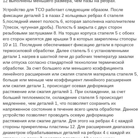
12 выполнены меньшего размера, чем пазы на ребрах.
Устройство для ТСО работает следующим образом. После
фиксации деталей 1 в пазах 2 кольцевых ребрах 4 стапеля
5,последний имеет полость 6, которая заполнена наполнителем
7(песок, чугунная дробь). Полость 6 закрыта с двух сторон
резьбовыми заглушками 8. На торцах корпуса стапеля 5 с обоех
его сторон крепятся две крышки 9 в которых закреплены стопоры
10 и 11. Последние обеспечивают фиксацию детали в процессе
термосиловой обработки. Далее стапель 5 с установленными
детали 1 нагрев в шахтной печи до рабочих температур закалки
или отпуска согласно стандартной технологии термической
обработки. За счет большего или меньшего коэффициента
линейного расширения или сжатия стапеля материала стапеля 5,
больше или меньше чем коэффициент линейного расширения
или сжатия детали 1, происходит осевая деформация
растяжение или сжатия деталей 1. При охлаждении, за счет
большей теплоемкости, охлаждение стапеля 5 происходит
медленнее, чем деталей 1, что позволяет сохранить их
напряженное состояние в течение всего цикла обработки. Данное
устройство позволяет проводить осевую деформацию
растяжения или сжатие детали. Для этого на ребрах 4 с каждой
стороны прикреплены пластины 12. Для расширения диапазона
диаметром обрабатываемых деталей на ребрах 4 с каждой их