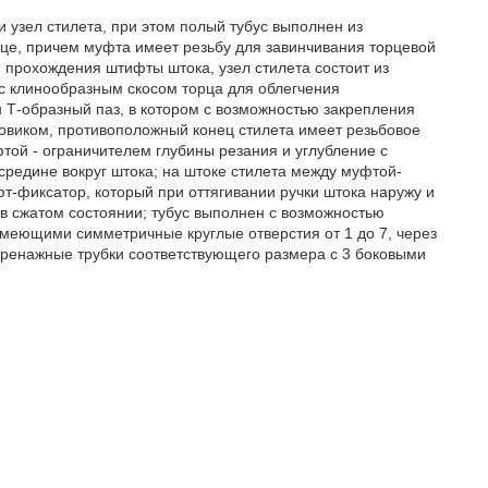
узел стилета, при этом полый тубус выполнен из
е, причем муфта имеет резьбу для завинчивания торцевой
 прохождения штифты штока, узел стилета состоит из
с клинообразным скосом торца для облегчения
Т-образный паз, в котором с возможностью закрепления
виком, противоположный конец стилета имеет резьбовое
той - ограничителем глубины резания и углубление с
редине вокруг штока; на штоке стилета между муфтой-
т-фиксатор, который при оттягивании ручки штока наружу и
в сжатом состоянии; тубус выполнен с возможностью
имеющими симметричные круглые отверстия от 1 до 7, через
дренажные трубки соответствующего размера с 3 боковыми