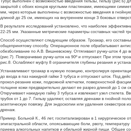
Тубус выполнен с возможностью введения гильзы, гильзу (рис.6) 
закрытой с обоих концов круглыми пластинами, имеющими симметр
мм, через которые выполнены с возможностью введения в гнойную
длиной до 25 см, имеющих на внутреннем конце 3 боковых отверс
В результате исследований установлено, что наиболее эффектив
22-25 мм. Указанные метрические параметры составных частей т
Способ осуществляют следующим образом. Троакар, его составные
общепринятому способу. Операционное поле обрабатывают антис
обезболивание по А.В. Вишневскому. Оттягивают ручку-шток 4 до
(рис.7). Поворачиваю ручку-шток на 90º и отпускают. При этом тро
рис.8. Ослабляют муфту 8 ограничителя глубины резания и устана
Устанавливают троакар в нужную позицию, контролируя ориентаци
до входа в паз накидной гайки 3 тубуса и отпускают шток. Под д
прокол-резание кожи, подкожной клетчатки, поверхностной фасци
толщине кожи предварительно делают ее разрез длиной до 1 см ск
Откручивают накидную гайку 3 тубуса и извлекают узел стилета. В
трубок от 1 до 7. Гильзу удаляют, оставляя дренажи в гнойной п
асептическую повязку. Для эндоскопии или удаления секвестров из
дренаж.
Пример. Больной К., 46 лет, госпитализирован в 1 хирургическое
эпигастральной области, опоясывающие боли, рвоту, температуру 
приема алкогольных напитков и обильной жирной пищи. Общее сос