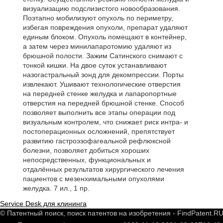
визуализацию подслизистого новообразования.
Поэтапно мобилизуют опухоль по периметру,
избегая повреждения опухоли, препарат удаляют
единым блоком. Опухоль помещают в контейнер,
а затем через минилапаротомию удаляют из
брюшной полости. Зажим Сатинского снимают с
тонкой кишки. На двое суток устанавливают
назогастральный зонд для декомпрессии. Порты
извлекают. Ушивают технологические отверстия
на передней стенке желудка и лапаропортные
отверстия на передней брюшной стенке. Способ
позволяет выполнить все этапы операции под
визуальным контролем, что снижает риск интра- и
постоперационных осложнений, препятствует
развитию гастроэзофагеальной рефлюксной
болезни, позволяет добиться хороших
непосредственных, функциональных и
отдалённых результатов хирургического лечения
пациентов с мезенхимальными опухолями
желудка. 7 ил., 1 пр.
Service Desk для клининга
© Патентный поиск, поиск патентов на изобретения - FindPatent.R