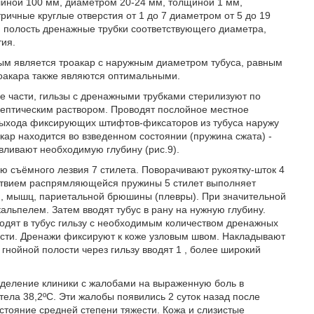
длиной 100 мм, диаметром 20-24 мм, толщиной 1 мм,
ичные круглые отверстия от 1 до 7 диаметром от 5 до 19
 полость дренажные трубки соответствующего диаметра,
тия.
ным является троакар с наружным диаметром тубуса, равным
роакара также являются оптимальными.
 части, гильзы с дренажными трубками стерилизуют по
ептическим раствором. Проводят послойное местное
 выхода фиксирующих штифтов-фиксаторов из тубуса наружу
акар находится во взведенном состоянии (пружина сжата) -
вливают необходимую глубину (рис.9).
ю съёмного лезвия 7 стилета. Поворачивают рукоятку-шток 4
ействием распрямляющейся пружины 5 стилет выполняет
и, мышц, париетальной брюшины (плевры). При значительной
альпелем. Затем вводят тубус в рану на нужную глубину.
водят в тубус гильзу с необходимым количеством дренажных
олости. Дренажи фиксируют к коже узловым швом. Накладывают
 гнойной полости через гильзу вводят 1 , более широкий
 отделение клиники с жалобами на выраженную боль в
тела 38,2ºС. Эти жалобы появились 2 суток назад после
тояние средней степени тяжести. Кожа и слизистые