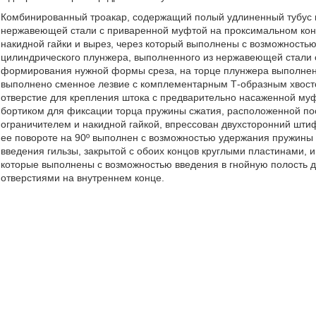
Комбинированный троакар, содержащий полый удлиненный тубус и 
нержавеющей стали с приваренной муфтой на проксимальном конц
накидной гайки и вырез, через который выполнены с возможностью
цилиндрического плунжера, выполненного из нержавеющей стали 
формирования нужной формы среза, на торце плунжера выполнен 
выполнено сменное лезвие с комплементарным Т-образным хвосто
отверстие для крепления штока с предварительно насаженной муф
бортиком для фиксации торца пружины сжатия, расположенной пос
ограничителем и накидной гайкой, впрессован двухсторонний штиф
ее повороте на 90º выполнен с возможностью удержания пружины 
введения гильзы, закрытой с обоих концов круглыми пластинами, 
которые выполнены с возможностью введения в гнойную полость 
отверстиями на внутреннем конце.