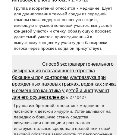
Группа изобретений относится к медицине. Шунт
для дренирования текучей среды из передней
камеры глаза содержит основную секцию,
имеющую впускной концевой участок, выпускной
концевой участок и стенку, образующую просвет,
удаляемый участок, присоединенный к
выпускному концевому участку для блокировки
потока через просвет, когда он присутствует.
Способ экстраперитонеального
лигирования влагалищного отростка
брюшины под контролем ультразвука при
врожденных паховых грыжах, водянках яичка
и семенного канатика у детей и инструмент
для его осуществления
// 2740427
Группа изобретений относится к медицине, в
частности к детской хирургии. Устанавливают на
переднюю брюшную стенку средства
визуализации операции и располагают
инструментальные средства в правой или левой
паховой области в зависимости от расположения