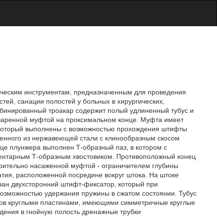
гическим инструментам, предназначенным для проведения
тей, санации полостей у больных в хирургических,
омбинированный троакар содержит полый удлиненный тубус и
иваренной муфтой на проксимальном конце. Муфта имеет
з который выполнены с возможностью прохождения штифты
лненного из нержавеющей стали с клинообразным скосом
це плунжера выполнен Т-образный паз, в котором с
ентарным Т-образным хвостовиком. Противоположный конец
арительно насаженной муфтой - ограничителем глубины
атия, расположенной посредине вокруг штока. На штоке
ван двухсторонний штифт-фиксатор, который при
 возможностью удержания пружины в сжатом состоянии. Тубус
нцов круглыми пластинами, имеющими симметричные круглые
едения в гнойную полость дренажные трубки