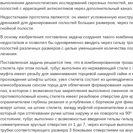
выполнении диагностических исследований серозных полостей, мо
полостей с ирригацией антисептиков через дополнительный канал
Недостатками прототипа являются: он имеет усложненную констру
дренажей для дренирования полостей больших размеров; через т
гнойной полости.
В основу изобретения поставлена задача создания такого комбин
недостатков и позволял бы одновременно вводить через гильзу тр
полостей различных размеров с целью уменьшения количества п
лечения.
Поставленная задача решается тем, что в комбинированном троак
стилета при этом полый, тубус выполнен из нержавеющей стали 
муфта имеет резьбу для завинчивания торцевой накидной гайки и
прохождения штифты штока; узел стилета состоит из цилиндричес
клинообразным скосом торца для облегчения формирования нужн
паз, в котором с возможностью закрепления выполнено сменное 
противоположный конец стилета имеет резьбовое отверстие для к
ограничителем глубины резания и углубление с бортиком для фи
вокруг штока; на штоке стилета, между муфтой-ограничителем и н
который при оттягивании ручки штока наружу и ее поворота на 9
состоянии; тубус выполнен с возможностью введения гильзы гиль
симметричные круглые отверстия от 1 до 7, через которые выпол
трубки соответствующего размера 3 боковыми отверстиями на вну