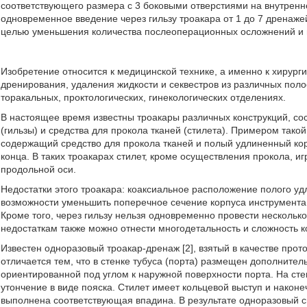
соответствующего размера с 3 боковыми отверстиями на внутренн
одновременное введение через гильзу троакара от 1 до 7 дренаж
целью уменьшения количества послеоперационных осложнений и 
Изобретение относится к медицинской технике, а именно к хирур
дренирования, удаления жидкости и секвестров из различных полос
торакальных, проктологических, гинекологических отделениях.
В настоящее время известны троакары различных конструкций, сос
(гильзы) и средства для прокола тканей (стилета). Примером такой
содержащий средство для прокола тканей и полый удлиненный ко
конца. В таких троакарах стилет, кроме осуществления прокола, иг
продольной оси.
Недостатки этого троакара: коаксиальное расположение полого уд
возможности уменьшить поперечное сечение корпуса инструмента 
Кроме того, через гильзу нельзя одновременно провести несколь
недостаткам также можно отнести многодетальность и сложность к
Известен одноразовый троакар-дренаж [2], взятый в качестве прот
отличается тем, что в стенке тубуса (порта) размещен дополните
ориентированной под углом к наружной поверхности порта. На ст
утончение в виде пояска. Стилет имеет кольцевой выступ и наконе
выполнена соответствующая впадина. В результате одноразовый с