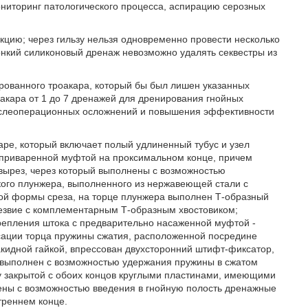
ниторинг патологического процесса, аспирацию серозных
.
кцию; через гильзу нельзя одновременно провести несколько
онкий силиконовый дренаж невозможно удалять секвестры из
ированного троакара, который бы был лишен указанных
оакара от 1 до 7 дренажей для дренирования гнойных
ослеоперационных осложнений и повышения эффективности
аре, который включает полый удлиненный тубус и узел
с приваренной муфтой на проксимальном конце, причем
 вырез, через который выполнены с возможностью
кого плунжера, выполненного из нержавеющей стали с
ой формы среза, на торце плунжера выполнен Т-образный
лезвие с комплементарным Т-образным хвостовиком;
репления штока с предварительно насаженной муфтой -
ксации торца пружины сжатия, расположенной посредине
акидной гайкой, впрессован двухсторонний штифт-фиксатор,
0º выполнен с возможностью удержания пружины в сжатом
зу закрытой с обоих концов круглыми пластинами, имеющими
нены с возможностью введения в гнойную полость дренажные
треннем конце.