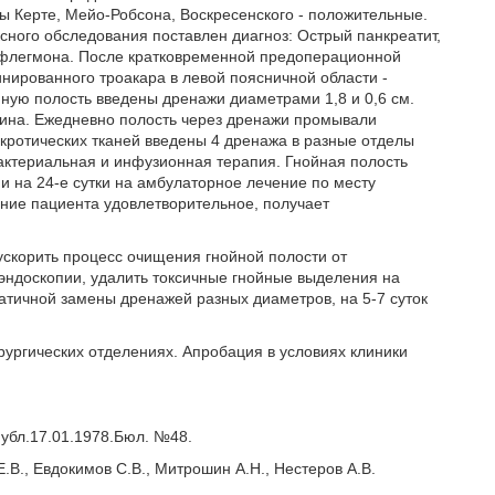
 Керте, Мейо-Робсона, Воскресенского - положительные.
ксного обследования поставлен диагноз: Острый панкреатит,
 флегмона. После кратковременной предоперационной
ированного троакара в левой поясничной области -
ную полость введены дренажи диаметрами 1,8 и 0,6 см.
рина. Ежедневно полость через дренажи промывали
кротических тканей введены 4 дренажа в разные отделы
актериальная и инфузионная терапия. Гнойная полость
и на 24-е сутки на амбулаторное лечение по месту
яние пациента удовлетворительное, получает
скорить процесс очищения гнойной полости от
 эндоскопии, удалить токсичные гнойные выделения на
атичной замены дренажей разных диаметров, на 5-7 суток
рургических отделениях. Апробация в условиях клиники
убл.17.01.1978.Бюл. №48.
.В., Евдокимов С.В., Митрошин А.Н., Нестеров А.В.