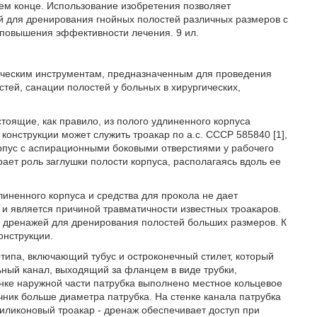
ем конце. Использование изобретения позволяет
ей для дренирования гнойных полостей различных размеров с
повышения эффективности лечения. 9 ил.
гическим инструментам, предназначенным для проведения
тей, санации полостей у больных в хирургических,
тоящие, как правило, из полого удлиненного корпуса
 конструкции может служить троакар по а.с. СССР 585840 [1],
рпус с аспирационными боковыми отверстиями у рабочего
рает роль заглушки полости корпуса, располагаясь вдоль ее
линенного корпуса и средства для прокола не дает
и является причиной травматичности известных троакаров.
ко дренажей для дренирования полостей больших размеров. К
онструкции.
отипа, включающий тубус и остроконечный стилет, который
льный канал, выходящий за фланцем в виде трубки,
енке наружной части патрубка выполнено местное кольцевое
чник больше диаметра патрубка. На стенке канала патрубка
иликоновый троакар - дренаж обеспечивает доступ при