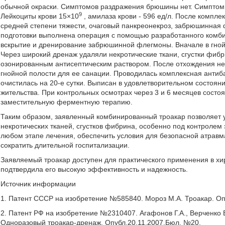
обычной окраски. Симптомов раздражения брюшины нет. Симптомы
9
Лейкоциты крови 15×10
, амилаза крови - 596 ед/л. После компле
средней степени тяжести, очаговый панкреонекроз, забрюшинная
подготовки выполнена операция с помощью разработанного комбин
вскрытие и дренирование забрюшинной флегмоны. Вначале в гной
Через широкий дренаж удаляли некротические ткани, сгустки фиб
озонированным антисептическим раствором. После отхождения не
гнойной полости для ее санации. Проводилась комплексная антиб
очистилась на 20-е сутки. Выписан в удовлетворительном состояни
жительства. При контрольных осмотрах через 3 и 6 месяцев состо
заместительную ферментную терапию.
Таким образом, заявленный комбинированный троакар позволяет у
некротических тканей, сгустков фибрина, особенно под контролем
любом этапе лечения, обеспечить условия для безопасной атравм
сократить длительной госпитализации.
Заявляемый троакар доступен для практического применения в хи
подтвердила его высокую эффективность и надежность.
Источник информации
1. Патент СССР на изобретение №585840. Мороз М.А. Троакар. Оп
2. Патент РФ на изобретение №2310407. Агафонов Г.А., Верченко Е
Одноразовый троакар-дренаж. Опубл.20.11.2007.Бюл. №20.