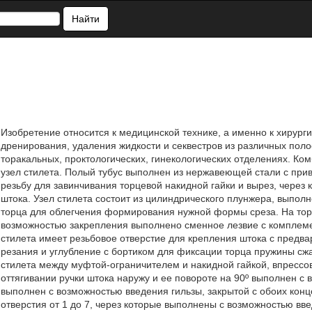
Найти
Изобретение относится к медицинской технике, а именно к хирур
дренирования, удаления жидкости и секвестров из различных полос
торакальных, проктологических, гинекологических отделениях. К
узел стилета. Полый тубус выполнен из нержавеющей стали с пр
резьбу для завинчивания торцевой накидной гайки и вырез, чере
штока. Узел стилета состоит из цилиндрического плунжера, выпо
торца для облегчения формирования нужной формы среза. На тор
возможностью закрепления выполнено сменное лезвие с комплем
стилета имеет резьбовое отверстие для крепления штока с предв
резания и углубление с бортиком для фиксации торца пружины сж
стилета между муфтой-ограничителем и накидной гайкой, впрессо
оттягивании ручки штока наружу и ее повороте на 90º выполнен с
выполнен с возможностью введения гильзы, закрытой с обоих ко
отверстия от 1 до 7, через которые выполнены с возможностью вв