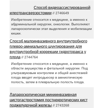
Способ видеоассистированной
илеотрансверзостомии
// 2746649
Изобретение относится к медицине, а именно к
абдоминальной хирургии, онкологии. Выполняют
лапароскопически этап выделения и мобилизации
кишки.
Способ малоинвазивного внутриутробного
плевро-амниального шунтирования для
внутриутробной коррекции гидроторакса у
плода
// 2744764
Изобретение относится к медицине, а именно к
области акушерства и фетальной хирургии. Под
ультразвуковым контролем и общей анестезией
плода вводят интродьюсер в амниотическую
полость, затем в плевральную полость плода.
Лапароскопическая миниинвазивная
цистогастростомия постнекротических кист
поджелудочной железы
// 2743268