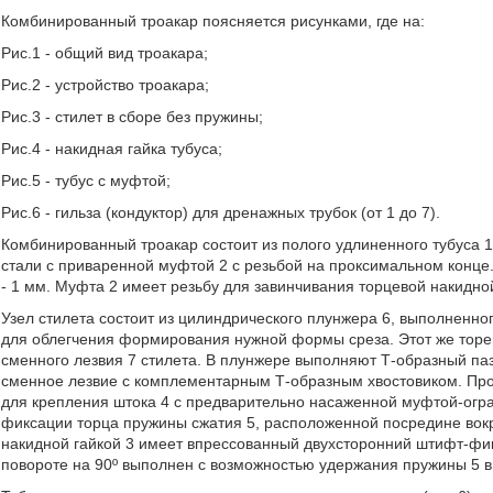
Комбинированный троакар поясняется рисунками, где на:
Рис.1 - общий вид троакара;
Рис.2 - устройство троакара;
Рис.3 - стилет в сборе без пружины;
Рис.4 - накидная гайка тубуса;
Рис.5 - тубус с муфтой;
Рис.6 - гильза (кондуктор) для дренажных трубок (от 1 до 7).
Комбинированный троакар состоит из полого удлиненного тубуса 1
стали с приваренной муфтой 2 с резьбой на проксимальном конце.
- 1 мм. Муфта 2 имеет резьбу для завинчивания торцевой накидно
Узел стилета состоит из цилиндрического плунжера 6, выполненн
для облегчения формирования нужной формы среза. Этот же торе
сменного лезвия 7 стилета. В плунжере выполняют Т-образный па
сменное лезвие с комплементарным Т-образным хвостовиком. Про
для крепления штока 4 с предварительно насаженной муфтой-огра
фиксации торца пружины сжатия 5, расположенной посредине вокр
накидной гайкой 3 имеет впрессованный двухсторонний штифт-фикс
повороте на 90º выполнен с возможностью удержания пружины 5 в