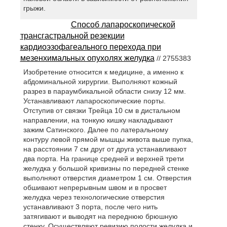
грыжи.
Способ лапароскопической
трансгастральной резекции
кардиоэзофагеального перехода при
мезенхимальных опухолях желудка
// 2755383
Изобретение относится к медицине, а именно к
абдоминальной хирургии. Выполняют кожный
разрез в параумбикальной области снизу 12 мм.
Устанавливают лапароскопические порты.
Отступив от связки Трейца 10 см в дистальном
направлении, на тонкую кишку накладывают
зажим Сатинского. Далее по латеральному
контуру левой прямой мышцы живота выше пупка,
на расстоянии 7 см друг от друга устанавливают
два порта. На границе средней и верхней трети
желудка у большой кривизны по передней стенке
выполняют отверстия диаметром 1 см. Отверстия
обшивают непрерывным швом и в просвет
желудка через технологические отверстия
устанавливают 3 порта, после чего нить
затягивают и выводят на переднюю брюшную
стенку. Осуществляют ревизию полости желудка и