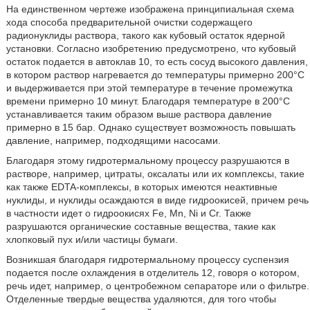
На единственном чертеже изображена принципиальная схема
хода способа предварительной очистки содержащего
радионуклиды раствора, такого как кубовый остаток ядерной
установки. Согласно изобретению предусмотрено, что кубовый
остаток подается в автоклав 10, то есть сосуд высокого давления,
в котором раствор нагревается до температуры примерно 200°C
и выдерживается при этой температуре в течение промежутка
времени примерно 10 минут. Благодаря температуре в 200°C
устанавливается таким образом выше раствора давление
примерно в 15 бар. Однако существует возможность повышать
давление, например, подходящими насосами.
Благодаря этому гидротермальному процессу разрушаются в
растворе, например, цитраты, оксалаты или их комплексы, такие
как также EDTA-комплексы, в которых имеются неактивные
нуклиды, и нуклиды осаждаются в виде гидроокисей, причем речь
в частности идет о гидроокисях Fe, Mn, Ni и Cr. Также
разрушаются органические составные вещества, такие как
хлопковый пух и/или частицы бумаги.
Возникшая благодаря гидротермальному процессу суспензия
подается после охлаждения в отделитель 12, говоря о котором,
речь идет, например, о центробежном сепараторе или о фильтре.
Отделенные твердые вещества удаляются, для того чтобы