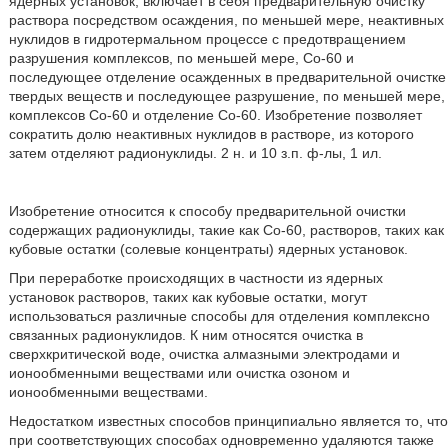
ядерных установок, включает в себя предварительную очистку
раствора посредством осаждения, по меньшей мере, неактивных
нуклидов в гидротермальном процессе с предотвращением
разрушения комплексов, по меньшей мере, Co-60 и
последующее отделение осажденных в предварительной очистке
твердых веществ и последующее разрушение, по меньшей мере,
комплексов Co-60 и отделение Co-60. Изобретение позволяет
сократить долю неактивных нуклидов в растворе, из которого
затем отделяют радионуклиды. 2 н. и 10 з.п. ф-лы, 1 ил.
Изобретение относится к способу предварительной очистки
содержащих радионуклиды, такие как Co-60, растворов, таких как
кубовые остатки (солевые концентраты) ядерных установок.
При переработке происходящих в частности из ядерных
установок растворов, таких как кубовые остатки, могут
использоваться различные способы для отделения комплексно
связанных радионуклидов. К ним относятся очистка в
сверхкритической воде, очистка алмазными электродами и
ионообменными веществами или очистка озоном и
ионообменными веществами.
Недостатком известных способов принципиально является то, что
при соответствующих способах одновременно удаляются также