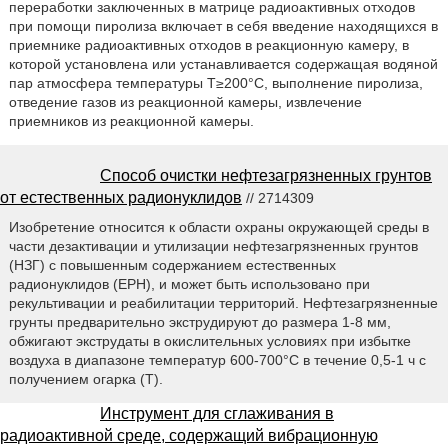
переработки заключенных в матрице радиоактивных отходов
при помощи пиролиза включает в себя введение находящихся в
приемнике радиоактивных отходов в реакционную камеру, в
которой установлена или устанавливается содержащая водяной
пар атмосфера температуры T≥200°C, выполнение пиролиза,
отведение газов из реакционной камеры, извлечение
приемников из реакционной камеры.
Способ очистки нефтезагрязненных грунтов
от естественных радионуклидов
// 2714309
Изобретение относится к области охраны окружающей среды в
части дезактивации и утилизации нефтезагрязненных грунтов
(НЗГ) с повышенным содержанием естественных
радионуклидов (ЕРН), и может быть использовано при
рекультивации и реабилитации территорий. Нефтезагрязненные
грунты предварительно экструдируют до размера 1-8 мм,
обжигают экструдаты в окислительных условиях при избытке
воздуха в диапазоне температур 600-700°С в течение 0,5-1 ч с
получением огарка (Т).
Инструмент для сглаживания в
радиоактивной среде, содержащий вибрационную