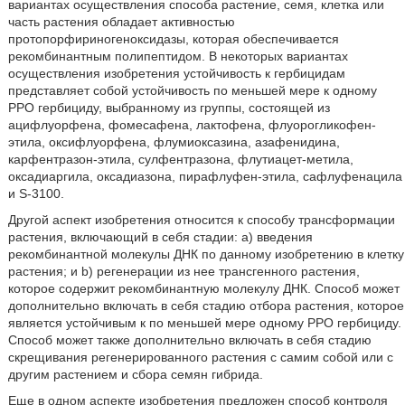
вариантах осуществления способа растение, семя, клетка или
часть растения обладает активностью
протопорфириногеноксидазы, которая обеспечивается
рекомбинантным полипептидом. В некоторых вариантах
осуществления изобретения устойчивость к гербицидам
представляет собой устойчивость по меньшей мере к одному
PPO гербициду, выбранному из группы, состоящей из
ацифлуорфена, фомесафена, лактофена, флуорогликофен-
этила, оксифлуорфена, флумиоксазина, азафенидина,
карфентразон-этила, сулфентразона, флутиацет-метила,
оксадиаргила, оксадиазона, пирафлуфен-этила, сафлуфенацила
и S-3100.
Другой аспект изобретения относится к способу трансформации
растения, включающий в себя стадии: a) введения
рекомбинантной молекулы ДНК по данному изобретению в клетку
растения; и b) регенерации из нее трансгенного растения,
которое содержит рекомбинантную молекулу ДНК. Способ может
дополнительно включать в себя стадию отбора растения, которое
является устойчивым к по меньшей мере одному PPO гербициду.
Способ может также дополнительно включать в себя стадию
скрещивания регенерированного растения с самим собой или с
другим растением и сбора семян гибрида.
Еще в одном аспекте изобретения предложен способ контроля