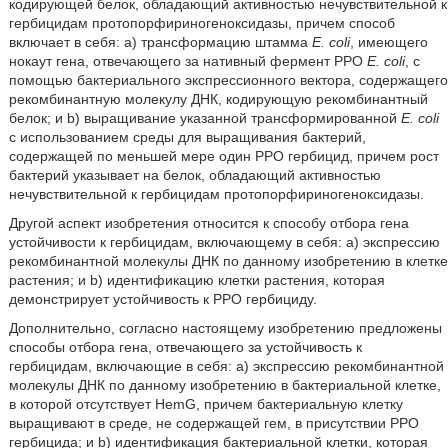
кодирующей белок, обладающий активностью нечувствительной к
гербицидам протопорфириногеноксидазы, причем способ
включает в себя: a) трансформацию штамма
E. coli
, имеющего
нокаут гена, отвечающего за нативный фермент PPO
E. coli
,
с
помощью бактериального экспрессионного вектора, содержащего
рекомбинантную молекулу ДНК, кодирующую рекомбинантный
белок; и b) выращивание указанной трансформированной
E. coli
с использованием среды для выращивания бактерий,
содержащей по меньшей мере один PPO гербицид, причем рост
бактерий указывает на белок, обладающий активностью
нечувствительной к гербицидам протопорфириногеноксидазы.
Другой аспект изобретения относится к способу отбора гена
устойчивости к гербицидам, включающему в себя: a) экспрессию
рекомбинантной молекулы ДНК по данному изобретению в клетке
растения; и b) идентификацию клетки растения, которая
демонстрирует устойчивость к PPO гербициду.
Дополнительно, согласно настоящему изобретению предложены
способы отбора гена, отвечающего за устойчивость к
гербицидам, включающие в себя: a) экспрессию рекомбинантной
молекулы ДНК по данному изобретению в бактериальной клетке,
в которой отсутствует HemG, причем бактериальную клетку
выращивают в среде, не содержащей гем, в присутствии PPO
гербицида; и b) идентификация бактериальной клетки, которая