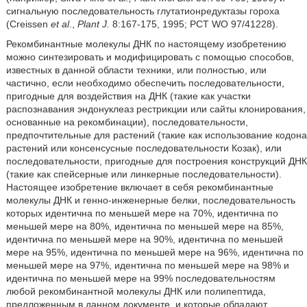
сигнальную последовательность глутатионредуктазы гороха
(Creissen
et al
.,
Plant J.
8:167-175, 1995; PCT WO 97/41228).
Рекомбинантные молекулы ДНК по настоящему изобретению
можно синтезировать и модифицировать с помощью способов,
известных в данной области техники, или полностью, или
частично, если необходимо обеспечить последовательности,
пригодные для воздействия на ДНК (такие как участки
распознавания эндонуклеаз рестрикции или сайты клонирования,
основанные на рекомбинации), последовательности,
предпочтительные для растений (такие как использование кодона
растений или консенсусные последовательности Козак), или
последовательности, пригодные для построения конструкций ДНК
(такие как спейсерные или линкерные последовательности).
Настоящее изобретение включает в себя рекомбинантные
молекулы ДНК и генно-инженерные белки, последовательность
которых идентична по меньшей мере на 70%, идентична по
меньшей мере на 80%, идентична по меньшей мере на 85%,
идентична по меньшей мере на 90%, идентична по меньшей
мере на 95%, идентична по меньшей мере на 96%, идентична по
меньшей мере на 97%, идентична по меньшей мере на 98% и
идентична по меньшей мере на 99% последовательностям
любой рекомбинантной молекулы ДНК или полипептида,
предложенным в данном документе, и которые обладают