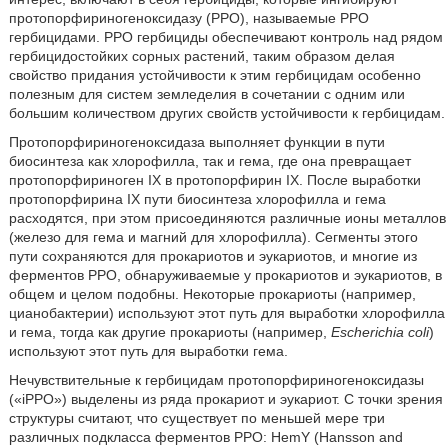
протопорфириногеноксидазу (PPO), называемые PPO
гербицидами. PPO гербициды обеспечивают контроль над рядом
гербицидостойких сорных растений, таким образом делая
свойство придания устойчивости к этим гербицидам особенно
полезным для систем земледелия в сочетании с одним или
большим количеством других свойств устойчивости к гербицидам.
Протопорфириногеноксидаза выполняет функции в пути
биосинтеза как хлорофилла, так и гема, где она превращает
протопорфириноген IX в протопорфирин IX. После выработки
протопорфирина IX пути биосинтеза хлорофилла и гема
расходятся, при этом присоединяются различные ионы металлов
(железо для гема и магний для хлорофилла). Сегменты этого
пути сохраняются для прокариотов и эукариотов, и многие из
ферментов PPO, обнаруживаемые у прокариотов и эукариотов, в
общем и целом подобны. Некоторые прокариоты (например,
цианобактерии) используют этот путь для выработки хлорофилла
и гема, тогда как другие прокариоты (например,
Escherichia coli
)
используют этот путь для выработки гема.
Нечувствительные к гербицидам протопорфириногеноксидазы
(«iPPO») выделены из ряда прокариот и эукариот. С точки зрения
структуры считают, что существует по меньшей мере три
различных подкласса ферментов PPO: HemY (Hansson and