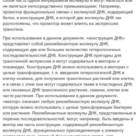
собой часть одной непрерывной молекулы и могут являться или
не являться непосредственно примыкающими. Например,
промотор функционально связан с молекулой ДНК, кодирующей
белок, в конструкции ДНК, в которой две молекулы ДНК так
расположены, что промотор может влиять на экспрессию
трансгена.
При использовании в данном документе, «конструкция ДНК»
представляет собой рекомбинантную молекулу ДНК,
содержащую две или большее количество гетерологичных
последовательностей ДНК. Конструкции ДНК пригодны для
трансгенной экспрессии и могут содержаться в векторах и
плазмидах. Конструкции ДНК можно использовать в векторах с
целью трансформации, т. е. введения гетерологичной ДНК в
клетку-хозяина, для получения трансгенных растений или клеток,
и в связи с этим они могут содержаться также в пластидных ДНК
или геномных ДНК трансгенного растения, семени, клетки или
части растения. При использовании в данном документе,
«вектор» означает любую рекомбинантную молекулу ДНК,
которую можно использовать с целью трансформации бактерии
или растения. Рекомбинантные молекулы ДНК, представленные в
перечне последовательностей, могут, например, быть введены в
вектор как часть конструкции, содержащей рекомбинантную
молекулу ДНК, функционально присоединенную к элементу