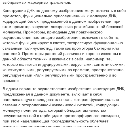
выбираемых маркерных трансгенов.
Конструкции ДНК по данному изобретению могут включать в себя
промотор, функционально присоединенный к молекуле ДНК,
кодирующей белок, предложенной в данном изобретении, при
этом промотор запускает экспрессию рекомбинантной белковой
молекулы. Промоторы, пригодные для практического
осуществления настоящего изобретения, включают в себя те,
которые функционируют в клетке, экспрессируя функционально
связанный полинуклеотид, такие как промоторы бактерий или
растений. Промоторы растений различны и хорошо известны в
данной области техники и включают в себя, например, те,
которые являются индуцируемыми, вирусными, синтетическими,
конститутивными, регулируемыми во времени, пространственно
регулируемыми и/или регулируемыми пространственно и во
времени.
В одном варианте осуществления изобретения конструкция ДНК,
предложенная в данном документе, включает в себя
нацеливающую последовательность, которая функционально
связана с гетерологичной нуклеиновой кислотой, кодирующей
молекулу полипептида, который обладает активностью
нечувствительной к гербицидам протопорфириногеноксидазы,
при этом нацеливающая последовательность облегчает
локализацию молекулы полипептида внутри клетки.