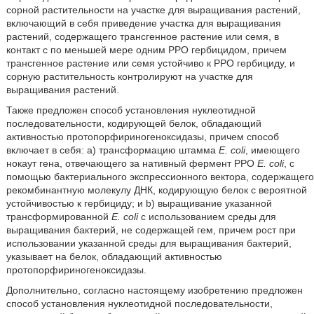
сорной растительности на участке для выращивания растений,
включающий в себя приведение участка для выращивания
растений, содержащего трансгенное растение или семя, в
контакт с по меньшей мере одним PPO гербицидом, причем
трансгенное растение или семя устойчиво к PPO гербициду, и
сорную растительность контролируют на участке для
выращивания растений.
Также предложен способ установления нуклеотидной
последовательности, кодирующей белок, обладающий
активностью протопорфириногеноксидазы, причем способ
включает в себя: a) трансформацию штамма
E. coli
, имеющего
нокаут гена, отвечающего за нативный фермент PPO
E. coli
,
с
помощью бактериального экспрессионного вектора, содержащего
рекомбинантную молекулу ДНК, кодирующую белок с вероятной
устойчивостью к гербициду; и b) выращивание указанной
трансформированной
E. coli
с использованием среды для
выращивания бактерий, не содержащей гем, причем рост при
использовании указанной среды для выращивания бактерий,
указывает на белок, обладающий активностью
протопорфириногеноксидазы.
Дополнительно, согласно настоящему изобретению предложен
способ установления нуклеотидной последовательности,