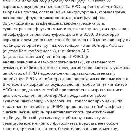
меньшей мере одному другому гербициду. В некоторых
вариантах осуществления способа PPO гербицид может быть
выбран из группы, состоящей из ацифлуорфена, фомесафена,
лактофена, флуорогликофен-этила, оксифлуорфена,
флумиоксазина, азафенидина, карфентразон-этила,
сулфентразона, флутиацет-метила, оксадиаргила, оксадиазона,
пирафлуфен-этила, сафлуфенацила и S-3100. В некоторых
вариантах осуществления способа по меньшей мере один другой
гербицид выбран из группы, состоящей из ингибитора ACCазы
(ацетил-КоА-карбоксилазы), ингибитора ALS
(ацетолактатсинтазы), ингибитора EPSPS (5-
енолпирувилшикимат-3-фосфат-синтазы), синтетического
ауксина, ингибитора фотосинтеза, ингибитора синтеза глутамина,
ингибитора HPPD (гидроксифенилпируват-диоксигеназы),
ингибитора PPO и ингибитора длинноцепочечных жирных кислот.
В конкретных вариантах осуществления изобретения ингибитор
ACCазы представляет собой арилоксифеноксипропионат или
циклогександион; ингибитор ALS представляет собой
сульфонилмочевину, имидазолинон, триазолопиримидин или
триазолинон; ингибитор EPSPS представляет собой глифосат;
синтетический ауксин представляет собой феноксильный
гербицид, бензойную кислоту, карбоновую кислоту или
семикарбазон; ингибитор фотосинтеза представляет собой
триазин, триазинон, нитрил, бензотиадиазол или мочевину;