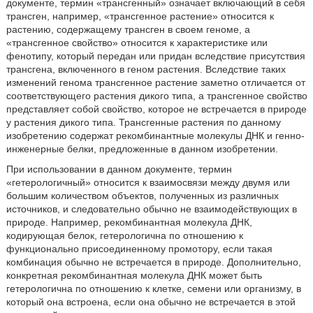
документе, термин «трансгенный» означает включающий в себя
трансген, например, «трансгенное растение» относится к
растению, содержащему трансген в своем геноме, а
«трансгенное свойство» относится к характеристике или
фенотипу, который передан или придан вследствие присутствия
трансгена, включенного в геном растения. Вследствие таких
изменений генома трансгенное растение заметно отличается от
соответствующего растения дикого типа, а трансгенное свойство
представляет собой свойство, которое не встречается в природе
у растения дикого типа. Трансгенные растения по данному
изобретению содержат рекомбинантные молекулы ДНК и генно-
инженерные белки, предложенные в данном изобретении.
При использовании в данном документе, термин
«гетерологичный» относится к взаимосвязи между двумя или
большим количеством объектов, полученных из различных
источников, и следовательно обычно не взаимодействующих в
природе. Например, рекомбинантная молекула ДНК,
кодирующая белок, гетерологична по отношению к
функционально присоединенному промотору, если такая
комбинация обычно не встречается в природе. Дополнительно,
конкретная рекомбинантная молекула ДНК может быть
гетерологична по отношению к клетке, семени или организму, в
который она встроена, если она обычно не встречается в этой