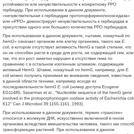
устойчивости или нечувствительности к конкретному PPO
гербициду. При использовании в данном документе,
«нечувствительная к гербицидам протопорфириногеноксидаза»
или «iPPO» демонстрирует нечувствительность к гербицидам в
присутствии одного или большего количества PPO гербицидов.
При использовании в данном документе, «штамм, нокаутный по
hemG
» означает организм или клетку организма, такого как
E.
coli,
в котором отсутствует активность HemG в такой степени, что
он не способен расти в среде для роста, не содержащей гем, или
так, что его рост заметно нарушен в отсутствие гема по
сравнению с в остальном изогенным штаммом, содержащим
активный HemG. Штамм, нокаутный по
hemG
, например, для
E.
coli
можно получить принимая во внимание сведения, известные
в данной области техники, например исходя из
последовательности
hemG
E. coli
(номер доступа Ecogene
EG11485; Sasarman et al., "Nucleotide sequence of the hemG gene
involved in the protoporphyrinogen oxidase activity of Escherichia coli
K12" Can J Microbiol 39:1155-1161, 1993).
При использовании в данном документе, термин «трансген»
относится к молекуле ДНК, искусственно включенной в геном
организма вследствие вмешательства человека, такого как способ
трансформации растений. При использовании в данном