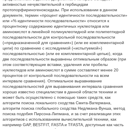
активностью нечувствительной к гербицидам
протопорфириногеноксидазы. При использовании в данном
документе, термин «процент идентичности последовательности»
или «% идентичности последовательности» относится к
процентному содержанию идентичных нуклеотидов или
аминокислот в линейной полинуклеотидной или полипептидной
последовательности для контрольной последовательности
(«предназначенной для сравнения») (или ее комплементарной
цепи) по сравнению с исследуемой («испытуемой»)
последовательностью (или ее комплементарной цепью), когда
две последовательности выравнены оптимальным образом (при
этом соответствующие вставки, удаления или пробелы
нуклеотидов или аминокислот в сумме составляют менее 20
процентов от контрольной последовательности на всем
интервале сравнения). Оптимальное выравнивание
последовательностей для выравнивания интервала сравнения
хорошо известно специалистам в данной области техники и
может быть осуществлено с помощью таких средств, как
алгоритм поиска локального сходства Смита-Ватермана,
алгоритм поиска глобального сходства Нидлмана-Вунша, метод
поиска подобия Пирсона-Липмана, и за счет реализации этих
алгоритмов с использованием вычислительной техники, как
например GAP, BESTFIT, FASTA и TFASTA, доступные как часть