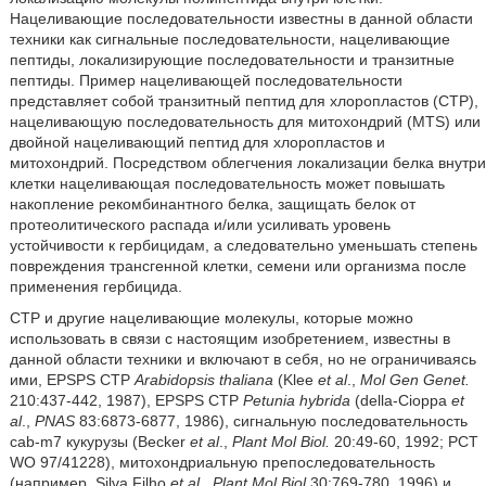
Нацеливающие последовательности известны в данной области
техники как сигнальные последовательности, нацеливающие
пептиды, локализирующие последовательности и транзитные
пептиды. Пример нацеливающей последовательности
представляет собой транзитный пептид для хлоропластов (CTP),
нацеливающую последовательность для митохондрий (MTS) или
двойной нацеливающий пептид для хлоропластов и
митохондрий. Посредством облегчения локализации белка внутри
клетки нацеливающая последовательность может повышать
накопление рекомбинантного белка, защищать белок от
протеолитического распада и/или усиливать уровень
устойчивости к гербицидам, а следовательно уменьшать степень
повреждения трансгенной клетки, семени или организма после
применения гербицида.
CTP и другие нацеливающие молекулы, которые можно
использовать в связи с настоящим изобретением, известны в
данной области техники и включают в себя, но не ограничиваясь
ими, EPSPS CTP
Arabidopsis thaliana
(Klee
et al
.,
Mol Gen Genet.
210:437-442, 1987), EPSPS CTP
Petunia hybrida
(della-Cioppa
et
al
.,
PNAS
83:6873-6877, 1986), сигнальную последовательность
cab-m7 кукурузы (Becker
et al
.,
Plant Mol Biol.
20:49-60, 1992; PCT
WO 97/41228), митохондриальную препоследовательность
(например,
Silva Filho
et al., Plant Mol Biol
30:769-780, 1996) и