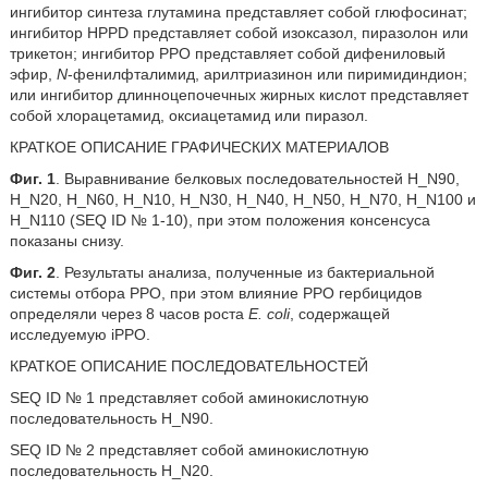
ингибитор синтеза глутамина представляет собой глюфосинат;
ингибитор HPPD представляет собой изоксазол, пиразолон или
трикетон; ингибитор PPO представляет собой дифениловый
эфир,
N
-фенилфталимид, арилтриазинон или пиримидиндион;
или ингибитор длинноцепочечных жирных кислот представляет
собой хлорацетамид, оксиацетамид или пиразол.
КРАТКОЕ ОПИСАНИЕ ГРАФИЧЕСКИХ МАТЕРИАЛОВ
Фиг. 1
. Выравнивание белковых последовательностей H_N90,
H_N20, H_N60, H_N10, H_N30, H_N40, H_N50, H_N70, H_N100 и
H_N110 (SEQ ID № 1-10), при этом положения консенсуса
показаны снизу.
Фиг. 2
. Результаты анализа, полученные из бактериальной
системы отбора PPO, при этом влияние PPO гербицидов
определяли через 8 часов роста
E. coli
, содержащей
исследуемую iPPO.
КРАТКОЕ ОПИСАНИЕ ПОСЛЕДОВАТЕЛЬНОСТЕЙ
SEQ ID № 1 представляет собой аминокислотную
последовательность H_N90.
SEQ ID № 2 представляет собой аминокислотную
последовательность H_N20.