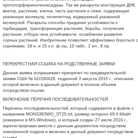
протопорфириногеноксидазы. Так же раскрыты конструкция ДНК,
вектор, растение, клетка, часть растения и семя, содержащие
указанную молекулу, полипептид, кодируемый указанной
молекулой. Раскрыты способы придания устойчивости к
гербицидам, трансформации растения, борьбы, получения
растения, отбора гена устойчивости, ослабления развития
сорных растений. Изобретение позволяет эффективно бороться с
сорняками. 18 н. и 15 з.п. ф-лы, 10 табл., 2 ил., 8 пр.
ПЕРЕКРЕСТНАЯ ССЫЛКА НА РОДСТВЕННЫЕ ЗАЯВКИ
Данная заявка испрашивает приоритет по предварительной
заявке США № 62/200428, поданной 3 августа 2015 г., описание
которой включено в данный документ в полном объеме
посредством ссылки.
ВКЛЮЧЕНИЕ ПЕРЕЧНЯ ПОСЛЕДОВАТЕЛЬНОСТЕЙ
Перечень последовательностей, который содержится в файле с
названием MONS383WO_ST25.txt, размер которого 69.4 Кбайт
(измерено в MS-Windows), и который создан 27 июля 2016 г.,
зарегистрирован вместе с данным документом посредством
электронной подачи и включен в данный документ посредством
ссылки.