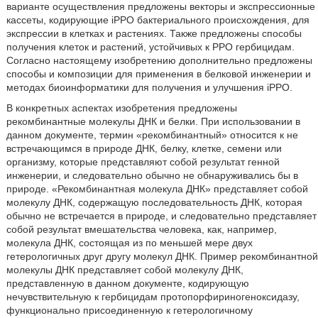
варианте осуществления предложены векторы и экспрессионные
кассеты, кодирующие iPPO бактериального происхождения, для
экспрессии в клетках и растениях. Также предложены способы
получения клеток и растений, устойчивых к PPO гербицидам.
Согласно настоящему изобретению дополнительно предложены
способы и композиции для применения в белковой инженерии и
методах биоинформатики для получения и улучшения iPPO.
В конкретных аспектах изобретения предложены
рекомбинантные молекулы ДНК и белки. При использовании в
данном документе, термин «рекомбинантный» относится к не
встречающимся в природе ДНК, белку, клетке, семени или
организму, которые представляют собой результат генной
инженерии, и следовательно обычно не обнаруживались бы в
природе. «Рекомбинантная молекула ДНК» представляет собой
молекулу ДНК, содержащую последовательность ДНК, которая
обычно не встречается в природе, и следовательно представляет
собой результат вмешательства человека, как, например,
молекула ДНК, состоящая из по меньшей мере двух
гетерологичных друг другу молекул ДНК. Пример рекомбинантной
молекулы ДНК представляет собой молекулу ДНК,
представленную в данном документе, кодирующую
нечувствительную к гербицидам протопорфириногеноксидазу,
функционально присоединенную к гетерологичному