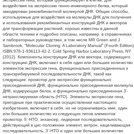
экспрессии гена, который функционирует в клетке, для
воздействия на экспрессию генно-инженерного белка, который
закодирован рекомбинантной молекулой ДНК. Общие способы,
используемые для воздействия на молекулы ДНК для получения
и использования рекомбинантных конструкций ДНК и векторов
для трансформации растений, хорошо известны в данной
области техники и подробно описаны, например, в справочниках
и лабораторных руководствах, в том числе MR Green and J
Sambrook, ʺMolecular Cloning: A Laboratory Manualʺ (Fourth Edition)
ISBN:978-1-936113-42-2, Cold Spring Harbor Laboratory Press, NY
(2012). Компоненты конструкции ДНК или вектора, содержащего
конструкцию ДНК, включают в себя один или большее количество
элементов экспрессии гена, функционально присоединенных к
транскрибируемой последовательности ДНК, такой как
следующие: промотор для экспрессии функционально
присоединенной ДНК, функционально присоединенная молекула
ДНК, кодирующая белок, и функционально присоединенная 3'-
нетранслируемая область (НТО). Элементы экспрессии гена,
пригодные при практическом осуществлении настоящего
изобретения, включают в себя, но не ограничиваясь ими, один
или большее количество из следующих типов элементов:
промотор, 5'-НТО, энхансер, лидерная последовательность,
действующий в цис-положении элемент, интрон, нацеливающая
последовательность, 3'-НТО и один или большее количество