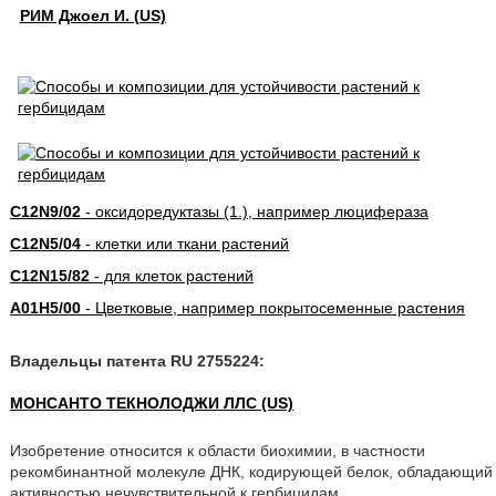
РИМ Джоел И. (US)
C12N9/02
- оксидоредуктазы (1.), например люцифераза
C12N5/04
- клетки или ткани растений
C12N15/82
- для клеток растений
A01H5/00
- Цветковые, например покрытосеменные растения
Владельцы патента RU 2755224:
МОНСАНТО ТЕКНОЛОДЖИ ЛЛС (US)
Изобретение относится к области биохимии, в частности
рекомбинантной молекуле ДНК, кодирующей белок, обладающий
активностью нечувствительной к гербицидам