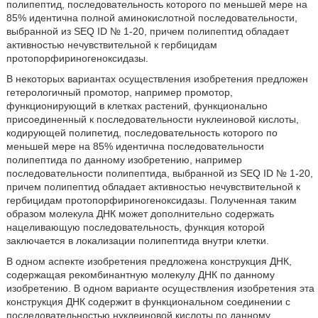
полипептид, последовательность которого по меньшей мере на
85% идентична полной аминокислотной последовательности,
выбранной из SEQ ID № 1-20, причем полипептид обладает
активностью нечувствительной к гербицидам
протопорфириногеноксидазы.
В некоторых вариантах осуществления изобретения предложен
гетерологичный промотор, например промотор,
функционирующий в клетках растений, функционально
присоединенный к последовательности нуклеиновой кислоты,
кодирующей полипетид, последовательность которого по
меньшей мере на 85% идентична последовательности
полипептида по данному изобретению, например
последовательности полипептида, выбранной из SEQ ID № 1-20,
причем полипептид обладает активностью нечувствительной к
гербицидам протопорфириногеноксидазы. Полученная таким
образом молекула ДНК может дополнительно содержать
нацеливающую последовательность, функция которой
заключается в локализации полипептида внутри клетки.
В одном аспекте изобретения предложена конструкция ДНК,
содержащая рекомбинантную молекулу ДНК по данному
изобретению. В одном варианте осуществления изобретения эта
конструкция ДНК содержит в функциональном соединении с
последовательностью нуклеиновой кислоты по данному