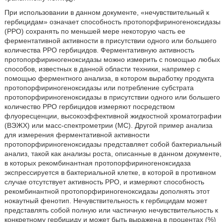
При использовании в данном документе, «нечувствительный к
гербицидам» означает способность протопорфириногеноксидазы
(PPO) сохранять по меньшей мере некоторую часть ее
ферментативной активности в присутствии одного или большего
количества PPO гербицидов. Ферментативную активность
протопорфириногеноксидазы можно измерить с помощью любых
способов, известных в данной области техники, например с
помощью ферментного анализа, в котором выработку продукта
протопорфириногеноксидазы или потребление субстрата
протопорфириногеноксидазы в присутствии одного или большего
количество PPO гербицидов измеряют посредством
флуоресценции, высокоэффективной жидкостной хроматографии
(ВЭЖХ) или масс-спектрометрии (МС). Другой пример анализа
для измерения ферментативной активности
протопорфириногеноксидазы представляет собой бактериальный
анализ, такой как анализы роста, описанные в данном документе,
в которых рекомбинантная протопорфириногеноксидаза
экспрессируется в бактериальной клетке, в которой в противном
случае отсутствует активность PPO, и измеряют способность
рекомбинантной протопорфириногеноксидазы дополнять этот
нокаутный фенотип. Нечувствительность к гербицидам может
представлять собой полную или частичную нечувствительность к
конкретному гербициду и может быть выражена в процентах (%)