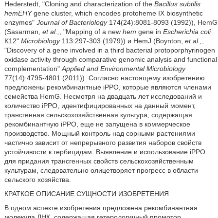
Hederstedt, ʺCloning and characterization of the
Bacillus subtilis
hemEHY
gene cluster, which encodes protoheme IX biosynthetic
enzymesʺ
Journal of Bacteriology
174(24):8081-8093 (1992)), HemG
(Sasarman,
et al.,
, ʺMapping of a new
hem
gene in
Escherichia coli
K12ʺ
Microbiology
113:297-303 (1979)) и HemJ (Boynton,
et al.,
,
ʺDiscovery of a gene involved in a third bacterial protoporphyrinogen
oxidase activity through comparative genomic analysis and functional
complementationʺ
Applied and Environmental Microbiology
77(14):4795-4801 (2011)). Согласно настоящему изобретению
предложены рекомбинантные iPPO, которые являются членами
семейства HemG. Несмотря на двадцать лет исследований и
количество iPPO, идентифицированных на данный момент,
трансгенная сельскохозяйственная культура, содержащая
рекомбинантную iPPO, еще не запущена в коммерческое
производство. Мощный контроль над сорными растениями
частично зависит от непрерывного развития наборов свойств
устойчивости к гербицидам. Выявление и использование iPPO
для придания трансгенных свойств сельскохозяйственным
культурам, следовательно олицетворяет прогресс в области
сельского хозяйства.
КРАТКОЕ ОПИСАНИЕ СУЩНОСТИ ИЗОБРЕТЕНИЯ
В одном аспекте изобретения предложена рекомбинантная
молекула ДНК, содержащая гетерологичный промотор,