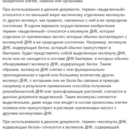
конкретной клетке, семени или организме.
При использовании в данном документе, термин «выделенный»
относится к по меньшей мере частичному отделению молекулы
от других молекул, как правило, связанных с ней в ее природном
состоянии. В одном варианте осуществления изобретения
термин «выделенный» относится к молекуле ДНК, которая
отделена от нуклеиновых кислот, которые обычно контактируют с
молекулой ДНК в ее природном состоянии. Например, молекула
ДНК, кодирующая белок, который обычно присутствует в
бактерии, будет представлять собой выделенную молекулу ДНК,
если она не находится в составе ДНК бактерии, в которых обычно
обнаруживают молекулу ДНК, кодирующую белок. Таким
образом, молекула ДНК слитая с или функционально
присоединенная к одной или большему количеству других
молекул ДНК, с которыми она не была бы связана в природе,
например в результате применения способов получения
рекомбинантной ДНК или трансформации растений, считается в
данном документе выделенной. Такие молекулы считаются
выделенными, даже когда они входят в состав хромосомы клетки-
хозяина или присутствуют в растворе нуклеиновых кислот с
другими молекулами ДНК.
При использовании в данном документе, термин «молекула ДНК,
кодирующая белок» относится к молекуле ДНК, содержащей