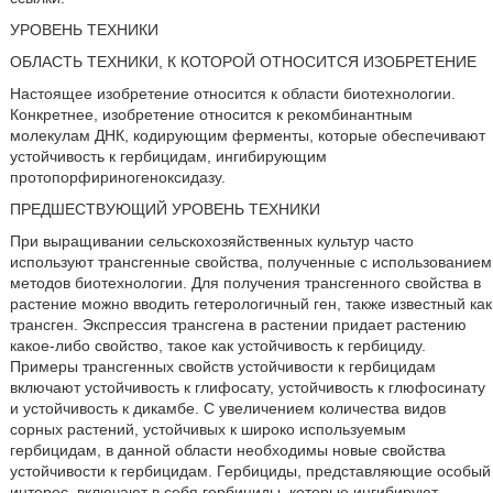
УРОВЕНЬ ТЕХНИКИ
ОБЛАСТЬ ТЕХНИКИ, К КОТОРОЙ ОТНОСИТСЯ ИЗОБРЕТЕНИЕ
Настоящее изобретение относится к области биотехнологии.
Конкретнее, изобретение относится к рекомбинантным
молекулам ДНК, кодирующим ферменты, которые обеспечивают
устойчивость к гербицидам, ингибирующим
протопорфириногеноксидазу.
ПРЕДШЕСТВУЮЩИЙ УРОВЕНЬ ТЕХНИКИ
При выращивании сельскохозяйственных культур часто
используют трансгенные свойства, полученные с использованием
методов биотехнологии. Для получения трансгенного свойства в
растение можно вводить гетерологичный ген, также известный как
трансген. Экспрессия трансгена в растении придает растению
какое-либо свойство, такое как устойчивость к гербициду.
Примеры трансгенных свойств устойчивости к гербицидам
включают устойчивость к глифосату, устойчивость к глюфосинату
и устойчивость к дикамбе. С увеличением количества видов
сорных растений, устойчивых к широко используемым
гербицидам, в данной области необходимы новые свойства
устойчивости к гербицидам. Гербициды, представляющие особый
интерес, включают в себя гербициды, которые ингибируют