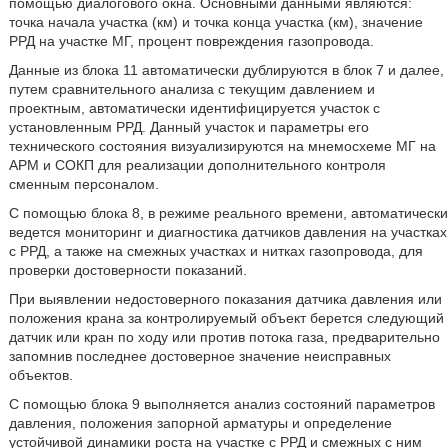
помощью диалогового окна. Основными данными являются:
точка начала участка (км) и точка конца участка (км), значение
РРД на участке МГ, процент повреждения газопровода.
Данные из блока 11 автоматически дублируются в блок 7 и далее,
путем сравнительного анализа с текущим давлением и
проектным, автоматически идентифицируется участок с
установленным РРД. Данный участок и параметры его
технического состояния визуализируются на мнемосхеме МГ на
АРМ и СОКП для реализации дополнительного контроля
сменным персоналом.
С помощью блока 8, в режиме реального времени, автоматически
ведется мониторинг и диагностика датчиков давления на участках
с РРД, а также на смежных участках и нитках газопровода, для
проверки достоверности показаний.
При выявлении недостоверного показания датчика давления или
положения крана за контролируемый объект берется следующий
датчик или кран по ходу или против потока газа, предварительно
запомнив последнее достоверное значение неисправных
объектов.
С помощью блока 9 выполняется анализ состояний параметров
давления, положения запорной арматуры и определение
устойчивой динамики роста на участке с РРД и смежных с ним