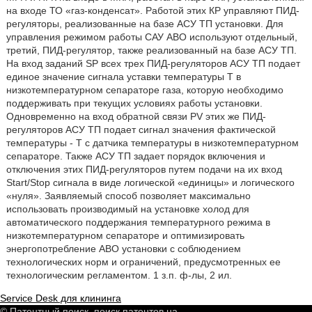
на входе ТО «газ-конденсат». Работой этих КР управляют ПИД-
регуляторы, реализованные на базе АСУ ТП установки. Для
управления режимом работы САУ АВО используют отдельный,
третий, ПИД-регулятор, также реализованный на базе АСУ ТП.
На вход заданий SP всех трех ПИД-регуляторов АСУ ТП подает
единое значение сигнала уставки температуры Т в
низкотемпературном сепараторе газа, которую необходимо
поддерживать при текущих условиях работы установки.
Одновременно на вход обратной связи PV этих же ПИД-
регуляторов АСУ ТП подает сигнал значения фактической
температуры - Т с датчика температуры в низкотемпературном
сепараторе. Также АСУ ТП задает порядок включения и
отключения этих ПИД-регуляторов путем подачи на их вход
Start/Stop сигнала в виде логической «единицы» и логического
«нуля». Заявляемый способ позволяет максимально
использовать производимый на установке холод для
автоматического поддержания температурного режима в
низкотемпературном сепараторе и оптимизировать
энергопотребление АВО установки с соблюдением
технологических норм и ограничений, предусмотренных ее
технологическим регламентом. 1 з.п. ф-лы, 2 ил.
Service Desk для клининга
© Патентный поиск, поиск патентов на