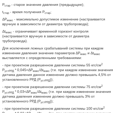
Р
- старое значение давления (предыдущее);
стар
t
- время получения Р
;
стар
стар
ΔР
- максимально допустимое изменение (настраивается
макс
вручную в зависимости от диаметра трубопровода);
Δt
- ограничивает временной горизонт контроля
макс
(настраивается вручную в зависимости от диаметра
трубопровода).
Для исключения ложных срабатываний системы при каждом
изменении давления значение параметров ΔР
и Δt
макс
макс
выставляется с определенными требованиями:
2
- при проектном разрешенном давлении системы 55 кгс/см
Р
* 0,045<ΔР
/Δt
(т.е. при каждом изменении значения
устРРД
макс
макс
датчика давления данное изменение должно превышать 4,5% от
установленного РРД (Р
));
устРРД
2
- при проектном разрешенном давлении системы 75 кгс/см
Р
* 0,03<ΔP
/Δt
(т.е. при каждом изменении значения
устРРД
макс
макс
датчика давления изменение должно превышать 3% от
установленного РРД (Р
));
устРРД
2
- при проектном разрешенном давлении системы 100 кгс/см