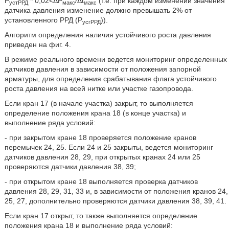
Р
* 0,02<ΔР
/Δt
(т.е. при каждом изменении значения
устРРД
макс
макс
датчика давления изменение должно превышать 2% от
установленного РРД (Р
)).
усгРРД
Алгоритм определения наличия устойчивого роста давления
приведен на фиг. 4.
В режиме реального времени ведется мониторинг определенных
датчиков давления в зависимости от положения запорной
арматуры, для определения срабатывания флага устойчивого
роста давления на всей нитке или участке газопровода.
Если кран 17 (в начале участка) закрыт, то выполняется
определение положения крана 18 (в конце участка) и
выполнение ряда условий:
- при закрытом кране 18 проверяется положение кранов
перемычек 24, 25. Если 24 и 25 закрыты, ведется мониторинг
датчиков давления 28, 29, при открытых кранах 24 или 25
проверяются датчики давления 38, 39;
- при открытом кране 18 выполняется проверка датчиков
давления 28, 29, 31, 33 и, в зависимости от положения кранов 24,
25, 27, дополнительно проверяются датчики давления 38, 39, 41.
Если кран 17 открыт, то также выполняется определение
положения крана 18 и выполнение ряда условий: