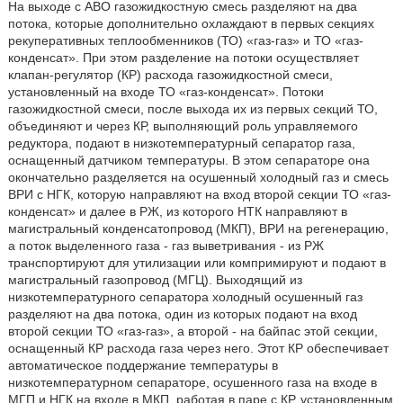
На выходе с АВО газожидкостную смесь разделяют на два
потока, которые дополнительно охлаждают в первых секциях
рекуперативных теплообменников (ТО) «газ-газ» и ТО «газ-
конденсат». При этом разделение на потоки осуществляет
клапан-регулятор (КР) расхода газожидкостной смеси,
установленный на входе ТО «газ-конденсат». Потоки
газожидкостной смеси, после выхода их из первых секций ТО,
объединяют и через КР, выполняющий роль управляемого
редуктора, подают в низкотемпературный сепаратор газа,
оснащенный датчиком температуры. В этом сепараторе она
окончательно разделяется на осушенный холодный газ и смесь
ВРИ с НГК, которую направляют на вход второй секции ТО «газ-
конденсат» и далее в РЖ, из которого НТК направляют в
магистральный конденсатопровод (МКП), ВРИ на регенерацию,
а поток выделенного газа - газ выветривания - из РЖ
транспортируют для утилизации или компримируют и подают в
магистральный газопровод (МГЦ). Выходящий из
низкотемпературного сепаратора холодный осушенный газ
разделяют на два потока, один из которых подают на вход
второй секции ТО «газ-газ», а второй - на байпас этой секции,
оснащенный КР расхода газа через него. Этот КР обеспечивает
автоматическое поддержание температуры в
низкотемпературном сепараторе, осушенного газа на входе в
МГП и НГК на входе в МКП, работая в паре с КР, установленным