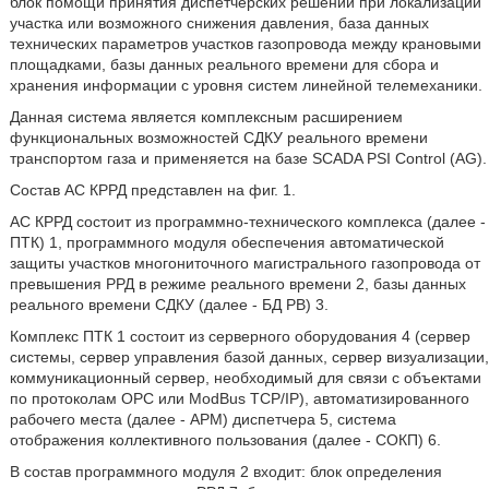
блок помощи принятия диспетчерских решений при локализации
участка или возможного снижения давления, база данных
технических параметров участков газопровода между крановыми
площадками, базы данных реального времени для сбора и
хранения информации с уровня систем линейной телемеханики.
Данная система является комплексным расширением
функциональных возможностей СДКУ реального времени
транспортом газа и применяется на базе SCADA PSI Control (AG).
Состав АС КРРД представлен на фиг. 1.
АС КРРД состоит из программно-технического комплекса (далее -
ПТК) 1, программного модуля обеспечения автоматической
защиты участков многониточного магистрального газопровода от
превышения РРД в режиме реального времени 2, базы данных
реального времени СДКУ (далее - БД РВ) 3.
Комплекс ПТК 1 состоит из серверного оборудования 4 (сервер
системы, сервер управления базой данных, сервер визуализации,
коммуникационный сервер, необходимый для связи с объектами
по протоколам ОРС или ModBus TCP/IP), автоматизированного
рабочего места (далее - АРМ) диспетчера 5, система
отображения коллективного пользования (далее - СОКП) 6.
В состав программного модуля 2 входит: блок определения