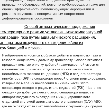
проведении обследований, ремонте трубопровода, а также для
оценки эффективности компенсирующих мероприятий и
ремонта на участке с ненормативным напряженно-
деформированным состоянием.
Способ автоматического поддержания
температурного режима установки низкотемпературной
сепарации газа путем адиабатического расширения,
аппаратами воздушного охлаждения и/или их
комбинацией
// 2756965
Изобретение относится к области добычи и подготовки газа и
газового конденсата к дальнему транспорту. Способ включает
предварительную очистку добытой газожидкостной смеси от
механических примесей, отделение из нее части смеси
нестабильного газового конденсата (НГК) и водного раствора
ингибитора (ВРИ) в сепараторе первой ступени редуцирования,
которые по мере их накопления в нижней части этого
сепаратора отводят в разделитель жидкостей (РЖ). Частично
очищенную добытую смесь с этого сепаратора подают в
аппарат воздушного охлаждения (АВО), управляемого
отдельной системой автоматического управления (САУ) АВО,
где ее охлаждают за счет теплообмена с окружающей средой.