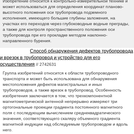
Изобретение относится к контрольно-измерительной технике и
может использоваться для определения координат планово-
высотного положения оси трубопровода подземного
исполнения, имеющего большие глубины заложения, на
участках его переходов через глубоководные водные преграды,
а также для контроля пространственного положения оси
трубопровода при его прокладке методом наклонно-
направленного бурения.
Способ обнаружения дефектов трубопровода
и врезок в трубопровод и устройство для его
осуществления
// 2742631
Группа изобретений относится к области трубопроводного
транспорта и может быть использована для обнаружения
местоположения дефектов магистральных и иных
трубопроводов, а также врезок в трубопровод. Особенность
изобретения заключается в том, что трехкомпонентной
магнитометрической антенной непрерывно измеряют три
ортогональные проекции градиента постоянного магнитного
поля с последующим вычислением среднеквадратического
значения, соответствующего скаляру объемного градиента
магнитной индукции над обследуемым трубопроводом и вдоль
него.