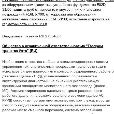
за оборудованием (защитные устройства фундаментов E02D
31/00; защита труб от износа или внутренних или внешних
повреждений F16L 57/00; от коррозии или образования
нежелательных отложений F16L 58/00; испытание устройств на
герметичность G01M 3/00)
Владельцы патента RU 2755406:
Общество с ограниченной ответственностью "Газпром
трансгаз Ухта" (RU)
Изобретение относится к области автоматизированных систем
управления технологическими процессами транспорта газа и
используется для диагностики и контроля разрешенного рабочего
давления (далее - РРД), установленного по результатам
внутритрубной диагностики, на линейных участках между
крановыми площадками магистрального газопровода (далее -
МГ). Автоматизированная система контроля разрешенного
рабочего давления в режиме реального времени (далее АС
КРРД) состоит из программно-технического комплекса, в состав
которого входит серверное оборудование, автоматизированное
рабочее место сменного персонала, система отображения