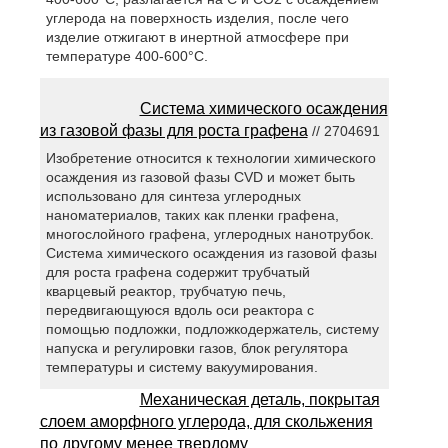
углерода на поверхность изделия, после чего
изделие отжигают в инертной атмосфере при
температуре 400-600°С.
Система химического осаждения
из газовой фазы для роста графена
// 2704691
Изобретение относится к технологии химического
осаждения из газовой фазы CVD и может быть
использовано для синтеза углеродных
наноматериалов, таких как пленки графена,
многослойного графена, углеродных нанотрубок.
Система химического осаждения из газовой фазы
для роста графена содержит трубчатый
кварцевый реактор, трубчатую печь,
передвигающуюся вдоль оси реактора с
помощью подложки, подложкодержатель, систему
напуска и регулировки газов, блок регулятора
температуры и систему вакуумирования.
Механическая деталь, покрытая
слоем аморфного углерода, для скольжения
по другому менее твердому