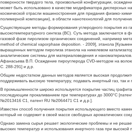
поверхности твердого тела, произвольной конфигурации, осажден
может быть использовано в качестве модификатора дисперсных н
космической отрасли машиностроения для придания физико-химиче
полимерной композиции), в области нанотехнологий для получени
Существующие методы формирования углеродного покрытия из га
высокотемпературного синтеза (ВС). Суть метода заключается в ф
газовой фазе пиролизом органических соединений, например метанол
method of chemical vaporphase deposition. - 2009], этанола [Кузьм
выращенных методом пиролиза этанола на никелевом катализатор
аналитические системы для материаловедения и наноматериалов. - 
Афанасьева В.П. Осаждение пироуглерода CVD-методом на волокнах 
С. 288-291] и д.р.
Общим недостатком данных методов является высокая продолжите
поддерживать высокую температуру, подавать инертный газ, так и
В промышленности широко используется покрытие частиц графита
последующим прокаливанием при температурах до 3000°С [патен
№2013416 С1, патент RU №2064471 С1 и д.р.].
Известен способ получения покрытия использующего вместо каме
который не содержит в своей массе свободных ароматических соед
Однако замена сырья решает экологические проблемы и не решае
высоких температур и использования инертного газа при высокой