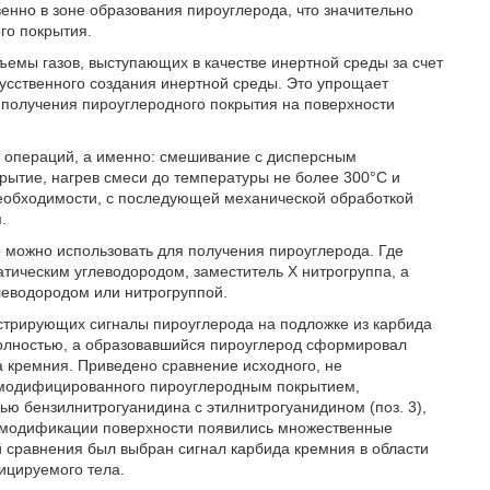
енно в зоне образования пироуглерода, что значительно
го покрытия.
емы газов, выступающих в качестве инертной среды за счет
кусственного создания инертной среды. Это упрощает
 получения пироуглеродного покрытия на поверхности
о операций, а именно: смешивание с дисперсным
ытие, нагрев смеси до температуры не более 300°С и
необходимости, с последующей механической обработкой
.
е можно использовать для получения пироуглерода. Где
тическим углеводородом, заместитель X нитрогруппа, а
еводородом или нитрогруппой.
стрирующих сигналы пироуглерода на подложке из карбида
 полностью, а образовавшийся пироуглерод сформировал
а кремния. Приведено сравнение исходного, не
я модифицированного пироуглеродным покрытием,
ью бензилнитрогуанидина с этилнитрогуанидином (поз. 3),
модификации поверхности появились множественные
 сравнения был выбран сигнал карбида кремния в области
ицируемого тела.