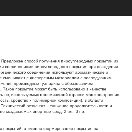
. Предложен способ получения пироуглеродных покрытий из
и соединениями пироуглеродного покрытия при осаждении
 органического соединения используют ароматические и
рые смешивают с дисперсным материалом с последующим
ложения производных гуанидина с образованием
. Такое покрытие может быть использовано в качестве
лов, используемых в космической отрасли машиностроения
ость, сродство к полимерной композиции), в области
 Технический результат – снижение продолжительности и
но создаваемых инертных сред. 2 ил., 3 пр.
ых покрытий, а именно формирования покрытия на