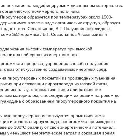
ния покрытия на модифицируемом дисперсном материале за
 органического полимерного источника
Пироуглерод образуется при температурах около 1500-
держащимся в золе в виде органических структур, образует
рдого тела [Севастьянов, В.Г. Получение нитевидных
еме SiC-керамики / В.Г. Севастьянов // Композиты и
оддержания высоких температур при высокой
полнительной среды из инертного газа.
ергоемкости процесса, упрощение способа получения
 отказ от искусственно создаваемых инертных сред.
ения пироуглеродных покрытий из производных гуанидина,
ытия при осаждении пироуглерода из газовой фазы,
инения используют ароматические и алифатические
рсным материалом, с последующим их резким нагревом до
 гуанидина с образованием пироуглеродного покрытия на
точника пироуглерода используются ароматические и
ции источника пироуглерода, энергоемкие производные
еве до 300°С реализуют свой энергетический потенциал,
амым уменьшают энергетические затрат и сокращая время