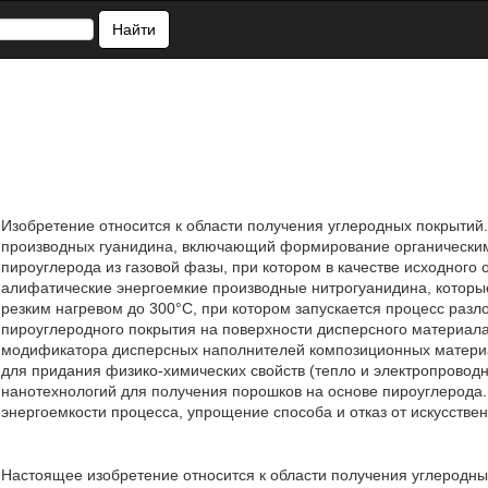
Найти
Изобретение относится к области получения углеродных покрытий
производных гуанидина, включающий формирование органическим
пироуглерода из газовой фазы, при котором в качестве исходного
алифатические энергоемкие производные нитрогуанидина, кото
резким нагревом до 300°С, при котором запускается процесс раз
пироуглеродного покрытия на поверхности дисперсного материала
модификатора дисперсных наполнителей композиционных материа
для придания физико-химических свойств (тепло и электропроводн
нанотехнологий для получения порошков на основе пироуглерода.
энергоемкости процесса, упрощение способа и отказ от искусствен
Настоящее изобретение относится к области получения углеродн