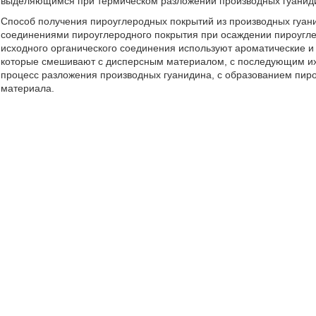
выделяющимся при термическом разложении производных гуанид
Способ получения пироуглеродных покрытий из производных гуа
соединениями пироуглеродного покрытия при осаждении пироуглер
исходного органического соединения используют ароматические 
которые смешивают с дисперсным материалом, с последующим их 
процесс разложения производных гуанидина, с образованием пиро
материала.