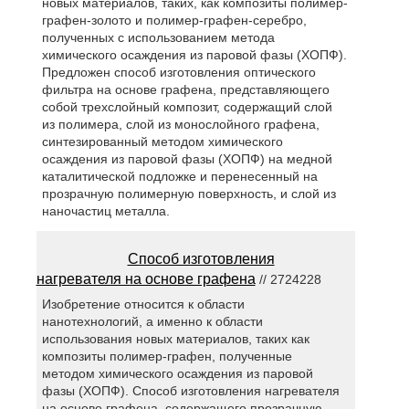
новых материалов, таких, как композиты полимер-
графен-золото и полимер-графен-серебро,
полученных с использованием метода
химического осаждения из паровой фазы (ХОПФ).
Предложен способ изготовления оптического
фильтра на основе графена, представляющего
собой трехслойный композит, содержащий слой
из полимера, слой из монослойного графена,
синтезированный методом химического
осаждения из паровой фазы (ХОПФ) на медной
каталитической подложке и перенесенный на
прозрачную полимерную поверхность, и слой из
наночастиц металла.
Способ изготовления
нагревателя на основе графена
// 2724228
Изобретение относится к области
нанотехнологий, а именно к области
использования новых материалов, таких как
композиты полимер-графен, полученные
методом химического осаждения из паровой
фазы (ХОПФ). Способ изготовления нагревателя
на основе графена, содержащего прозрачную