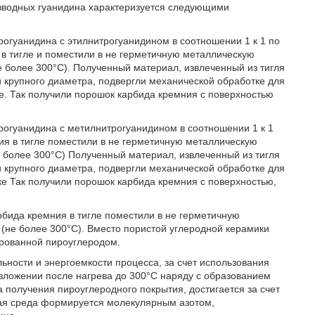
зводных гуанидина характеризуется следующими
рогуанидина с этилнитрогуанидином в соотношении 1 к 1 по
в тигле и поместили в не герметичную металлическую
е более 300°С). Полученный материал, извлеченный из тигля
 крупного диаметра, подвергли механической обработке для
е. Так получили порошок карбида кремния с поверхностью
рогуанидина с метилнитрогуанидином в соотношении 1 к 1
я в тигле поместили в не герметичную металлическую
 более 300°С) Полученный материал, извлеченный из тигля
 крупного диаметра, подвергли механической обработке для
ке Так получили порошок карбида кремния с поверхностью,
рбида кремния в тигле поместили в не герметичную
(не более 300°С). Вместо пористой углеродной керамики
рованной пироуглеродом.
ности и энергоемкости процесса, за счет использования
зложении после нагрева до 300°С наряду с образованием
 получения пироуглеродного покрытия, достигается за счет
тная среда формируется молекулярным азотом,