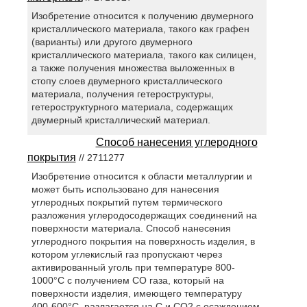
Изобретение относится к получению двумерного
кристаллического материала, такого как графен
(варианты) или другого двумерного
кристаллического материала, такого как силицен,
а также получения множества выложенных в
стопу слоев двумерного кристаллического
материала, получения гетероструктуры,
гетероструктурного материала, содержащих
двумерный кристаллический материал.
Способ нанесения углеродного
покрытия
// 2711277
Изобретение относится к области металлургии и
может быть использовано для нанесения
углеродных покрытий путем термического
разложения углеродосодержащих соединений на
поверхности материала. Способ нанесения
углеродного покрытия на поверхность изделия, в
котором углекислый газ пропускают через
активированный уголь при температуре 800-
1000°С с получением CO газа, который на
поверхности изделия, имеющего температуру
400-600°С, разлагается на C и CO2 с осаждением