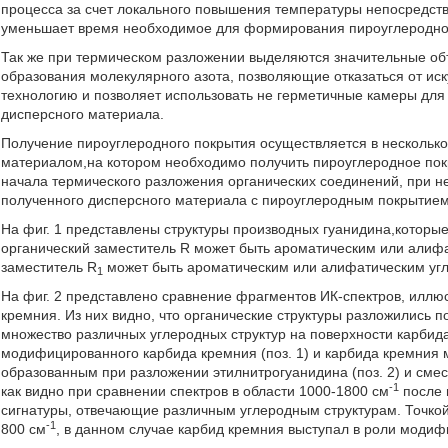
процесса за счет локального повышения температуры непосредств
уменьшает время необходимое для формирования пироуглеродно
Так же при термическом разложении выделяются значительные объ
образования молекулярного азота, позволяющие отказаться от ис
технологию и позволяет использовать не герметичные камеры для
дисперсного материала.
Получение пироуглеродного покрытия осуществляется в нескольк
материалом,на котором необходимо получить пироуглеродное покр
начала термического разложения органических соединений, при 
полученного дисперсного материала с пироуглеродным покрытием
На фиг. 1 представлены структуры производных гуанидина,которы
органический заместитель R может быть ароматическим или алифа
заместитель R
может быть ароматическим или алифатическим угл
1
На фиг. 2 представлено сравнение фрагментов ИК-спектров, иллю
кремния. Из них видно, что органические структуры разложились
множество различных углеродных структур на поверхности карбид
модифицированного карбида кремния (поз. 1) и карбида кремни
образованным при разложении этилнитрогуанидина (поз. 2) и смес
-1
как видно при сравнении спектров в области 1000-1800 см
после 
сигнатуры, отвечающие различным углеродным структурам. Точкой
-1
800 см
, в данном случае карбид кремния выступал в роли модиф