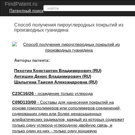
FindPatent.ru
Патентный поиск
Способ получения пироуглеродных покрытий из
производных гуанидина
Авторы патента:
Пехотин Константин Владимирович (RU)
Антишин Денис Владимирович (RU)
Шалыгина Таисия Александровна (RU)
C23C16/26
- осаждение только углерода
C09D133/00
- Составы для нанесения покрытий на
основе гомополимеров или сополимеров соединений,
содержащих один или более ненасыщенных
алифатических радикалов, каждый из которых содержит
только одну углерод-углеродную двойную связь, и
только один из них - только одну концевую