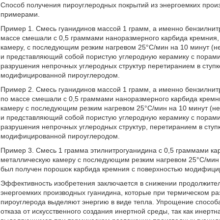
Способ получения пироуглеродных покрытий из энергоемких прои
примерами.
Пример 1. Смесь гуанидинов массой 1 грамм, а именно бензилнит
массе смешали с 0,5 граммами наноразмерного карбида кремния, 
камеру, с последующим резким нагревом 25°С/мин на 10 минут (н
и представляющий собой пористую углеродную керамику с порами
разрушения непрочных углеродных структур перетиранием в ступк
модифицированной пироуглеродом.
Пример 2. Смесь гуанидинов массой 1 грамм, а именно бензилнит
по массе смешали с 0,5 граммами наноразмерного карбида кремни
камеру с последующим резким нагревом 25°С/мин на 10 минут (не
и представляющий собой пористую углеродную керамику с порами
разрушения непрочных углеродных структур, перетиранием в ступ
модифицированной пироуглеродом.
Пример 3. Смесь 1 грамма этилнитрогуанидина с 0,5 граммами ка
металлическую камеру с последующим резким нагревом 25°С/мин 
был получен порошок карбида кремния с поверхностью модифици
Эффективность изобретения заключается в снижении продолжитель
энергоемких производных гуанидина, которые при термическом ра
пироуглерода выделяют энергию в виде тепла. Упрощение способа
отказа от искусственного создания инертной среды, так как инер