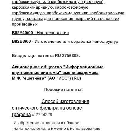
карбоксильную или карбоксилатную (солевую),
карбоксангидридную, карбоксэфирную,
карбоксамидную, карбоксимидную или карбонитрильную
группу; составы для нанесения покрытий на основе их
производных
B82Y40/00
- Нанотехнология
B82B3/00
- Изготовление или обработка наноструктур
Владельцы патента RU 2756308:
Акционерное общество "Информационные
спутниковые системы" имени академика
М.Ф.Решетнёва" (АО "ИСС") (RU)
Похожие патенты:
Способ изготовления
оптического фильтра на основе
графена
// 2724229
Изобретение относится к области
нанотехнологий, а именно к использованию