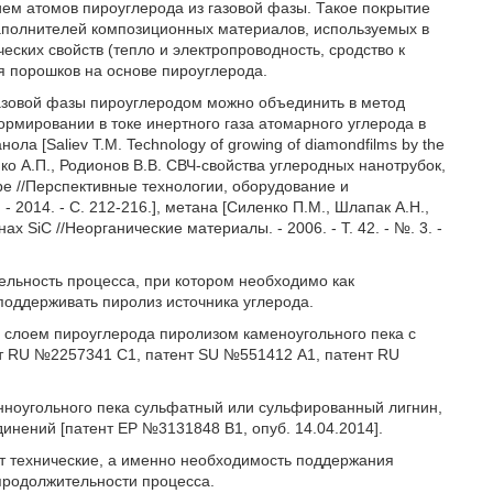
ием атомов пироуглерода из газовой фазы. Такое покрытие
аполнителей композиционных материалов, используемых в
ских свойств (тепло и электропроводность, сродство к
я порошков на основе пироуглерода.
зовой фазы пироуглеродом можно объединить в метод
ормировании в токе инертного газа атомарного углерода в
а [Saliev Т.М. Technology of growing of diamondfilms by the
енко А.П., Родионов В.В. СВЧ-свойства углеродных нанотрубок,
е //Перспективные технологии, оборудование и
2014. - С. 212-216.], метана [Силенко П.М., Шлапак А.Н.,
SiC //Неорганические материалы. - 2006. - Т. 42. - №. 3. -
льность процесса, при котором необходимо как
 поддерживать пиролиз источника углерода.
 слоем пироуглерода пиролизом каменоугольного пека с
т RU №2257341 С1, патент SU №551412 А1, патент RU
нноугольного пека сульфатный или сульфированный лигнин,
инений [патент ЕР №3131848 В1, опуб. 14.04.2014].
т технические, а именно необходимость поддержания
 продолжительности процесса.