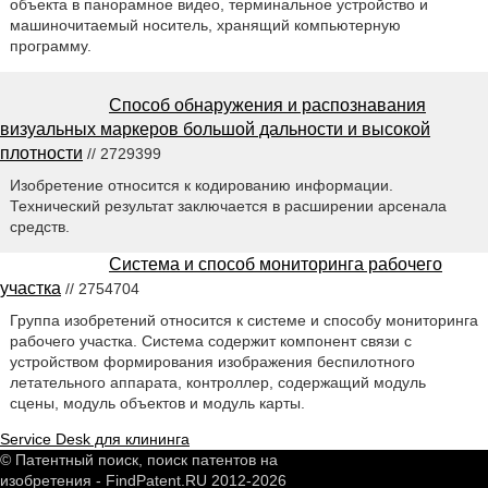
объекта в панорамное видео, терминальное устройство и
машиночитаемый носитель, хранящий компьютерную
программу.
Способ обнаружения и распознавания
визуальных маркеров большой дальности и высокой
плотности
// 2729399
Изобретение относится к кодированию информации.
Технический результат заключается в расширении арсенала
средств.
Система и способ мониторинга рабочего
участка
// 2754704
Группа изобретений относится к системе и способу мониторинга
рабочего участка. Система содержит компонент связи с
устройством формирования изображения беспилотного
летательного аппарата, контроллер, содержащий модуль
сцены, модуль объектов и модуль карты.
Service Desk для клининга
© Патентный поиск, поиск патентов на
изобретения - FindPatent.RU 2012-2026