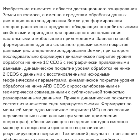
Изобретение относится к области дистанционного зондирования
Земли из космоса, а именно к средствам обработки данных
дистанционного зондирования Земли для формирования
геопространственных продуктов, обладающих потребительскими
свойствами и пригодных для прикладного использования
настольными и мобильными приложениями. Заявлен способ
формирования единого сплошного динамического покрытия
данными дистанционного зондирования Земли, при котором
последовательно формируют динамическое покрытие уровня
обработки не ниже 1C CEOS с географически привязанными
данными, динамическое покрытие уровня обработки не ниже
2 CEOS с данными с восстановленными исходными
геофизическими параметрами, динамическое покрытие уровня
обработки не ниже ARD CEOS с кросскалиброванными и
геометрически совмещенными с субпиксельной точностью
разновременными данными. Причем динамические покрытия
состоят из множества сцен маршрутов съемки. Формируют по
меньшей мере одно мозаичное покрытие (МС) на основании
перечисленных выше данных при условии применения
оператора ϕ, обеспечивающего сведение контуров смежных
маршрутов покрытия и яркостного выравнивания
результирующего покрытия. Технический результат - повышение
эффективности прикладного использования российского