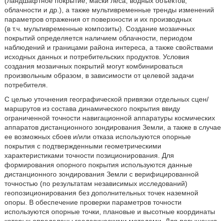
(ландшафтное покрытие, маски леса, водных объектов,
облачности и др.), а также мультивременные тренды изменений
параметров отражения от поверхности и их производных
(в т.ч. мультивременные композиты). Создание мозаичных
покрытий определяется наличием облачности, периодом
наблюдений и границами района интереса, а также свойствами
исходных данных и потребительских продуктов. Условия
создания мозаичных покрытий могут комбинироваться
произвольным образом, в зависимости от целевой задачи
потребителя.
С целью уточнения географической привязки отдельных сцен/
маршрутов из состава динамического покрытия ввиду
ограниченной точности навигационной аппаратуры космических
аппаратов дистанционного зондирования Земли, а также в случае
ее возможных сбоев и/или отказа используются опорные
покрытия с подтвержденными геометрическими
характеристиками точности позиционирования. Для
формирования опорного покрытия используются данные
дистанционного зондирования Земли с верифицированной
точностью (по результатам независимых исследований)
геопозиционирования без дополнительных точек наземной
опоры. В обеспечение проверки параметров точности
используются опорные точки, плановые и высотные координаты