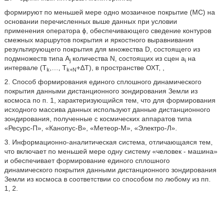
формируют по меньшей мере одно мозаичное покрытие (МС) на
основании перечисленных выше данных при условии
применения оператора ϕ, обеспечивающего сведение контуров
смежных маршрутов покрытия и яркостного выравнивания
результирующего покрытия для множества D, состоящего из
подмножеств типа A
количества N, состоящих из сцен а
на
j
i
интервале (Т
,…, T
+ΔT), в пространстве ОХТ,
,
k
k+N
2. Способ формирования единого сплошного динамического
покрытия данными дистанционного зондирования Земли из
космоса по п. 1, характеризующийся тем, что для формирования
исходного массива данных используют данные дистанционного
зондирования, полученные с космических аппаратов типа
«Ресурс-П», «Канопус-В», «Метеор-М», «Электро-Л».
3. Информационно-аналитическая система, отличающаяся тем,
что включает по меньшей мере одну систему «человек - машина»
и обеспечивает формирование единого сплошного
динамического покрытия данными дистанционного зондирования
Земли из космоса в соответствии со способом по любому из пп.
1, 2.