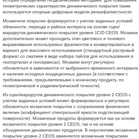
которых определены геодезическими методами. Для повышения
геометрических характеристик динамического покрытия также
используются опорные цифровые модели рельефа/местности.
Мозаичное покрытие формируется с учетом заданных условий
облачности, периода и района интереса на основе сцен/
маршрутов динамического покрытия уровня 1С/D CEOS. Мозаика
дополнительно может проходить этап цветового и тонового
выравнивания используемых фрагментов и конвертироваться в
вариант для массового использования (стандартный растровый
формат со сжатием в виде набора тайлов для использования в
геопорталах и геосервисах). Мозаики могут регулярно
обновляться в зависимости от выбранного временного интервала
и наличия исходных кондиционных данных (в соответствии с
требованиями, предъявляемыми к конечному продукту, по
геометрической и радиометрической точности).
Из сцен/маршрутов динамического покрытия уровня 2 CEOS с
учетом заданных условий может формироваться и регулярно
обновляться мозаичное покрытие с сохранением физических
величин (коэффициент спектральной яркости подстилающей
поверхности). Мозаичные продукты формируются как на основе
мозаичного покрытия уровня 2 CEOS, так и на основе
объединения динамических продуктов. В перспективе мозаичное
покрытие уровня 2 CEOS заменяется мозаичным покрытием