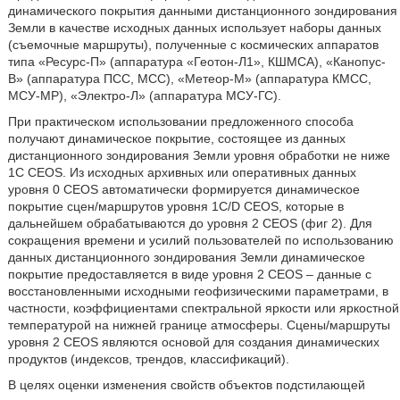
динамического покрытия данными дистанционного зондирования
Земли в качестве исходных данных использует наборы данных
(съемочные маршруты), полученные с космических аппаратов
типа «Ресурс-П» (аппаратура «Геотон-Л1», КШМСА), «Канопус-
В» (аппаратура ПСС, МСС), «Метеор-М» (аппаратура КМСС,
МСУ-МР), «Электро-Л» (аппаратура МСУ-ГС).
При практическом использовании предложенного способа
получают динамическое покрытие, состоящее из данных
дистанционного зондирования Земли уровня обработки не ниже
1С CEOS. Из исходных архивных или оперативных данных
уровня 0 CEOS автоматически формируется динамическое
покрытие сцен/маршрутов уровня 1С/D CEOS, которые в
дальнейшем обрабатываются до уровня 2 CEOS (фиг 2). Для
сокращения времени и усилий пользователей по использованию
данных дистанционного зондирования Земли динамическое
покрытие предоставляется в виде уровня 2 CEOS – данные с
восстановленными исходными геофизическими параметрами, в
частности, коэффициентами спектральной яркости или яркостной
температурой на нижней границе атмосферы. Сцены/маршруты
уровня 2 CEOS являются основой для создания динамических
продуктов (индексов, трендов, классификаций).
В целях оценки изменения свойств объектов подстилающей