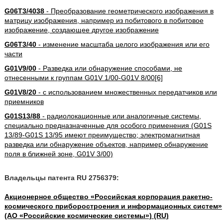
G06T3/4038
- Преобразование геометрического изображения в
матрицу изображения, например из побитового в побитовое
изображение, создающее другое изображение
G06T3/40
- изменение масштаба целого изображения или его
части
G01V9/00
- Разведка или обнаружение способами, не
отнесенными к группам G01V 1/00-G01V 8/00[6]
G01V8/20
- с использованием множественных передатчиков или
приемников
G01S13/88
- радиолокационные или аналогичные системы,
специально предназначенные для особого применения (G01S
13/89-G01S 13/95 имеют преимущество; электромагнитная
разведка или обнаружение объектов, например обнаружение
поля в ближней зоне, G01V 3/00)
Владельцы патента RU 2756379:
Акционерное общество «Российская корпорация ракетно-
космического приборостроения и информационных систем»
(АО «Российские космические системы») (RU)