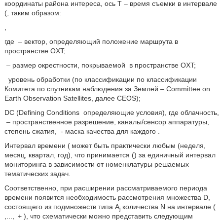
координаты района интереса, ось T – время съемки в интервале
(
, таким образом:
,
где
– вектор, определяющий положение маршрута в
пространстве OXT;
– размер окрестности, покрываемой
в пространстве OXT;
уровень обработки (по классификации по классификации
Комитета по спутникам наблюдения за Землей – Committee on
Earth Observation Satellites, далее CEOS);
DC (Defining Conditions
определяющие условия), где
облачность,
– пространственное разрешение,
каналы/сенсор аппаратуры,
степень сжатия,
- маска качества для каждого
.
Интервал времени (
может быть практически любым (неделя,
месяц, квартал, год), что принимается (
) за единичный интервал
мониторинга в зависимости от номенклатуры решаемых
тематических задач.
Соответственно, при расширении рассматриваемого периода
времени появится необходимость рассмотрения множества D,
состоящего из подмножеств типа А
количества N на интервале (
j
,...,
+
), что схематически можно представить следующим