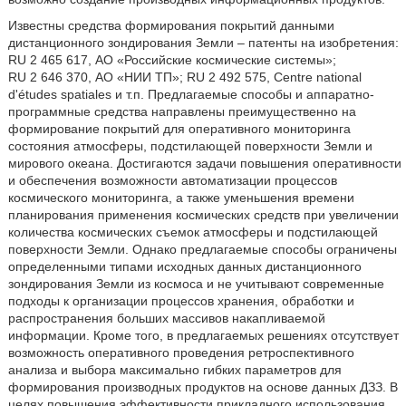
Известны средства формирования покрытий данными
дистанционного зондирования Земли – патенты на изобретения:
RU 2 465 617, АО «Российские космические системы»;
RU 2 646 370, АО «НИИ ТП»; RU 2 492 575, Centre national
d'études spatiales и т.п. Предлагаемые способы и аппаратно-
программные средства направлены преимущественно на
формирование покрытий для оперативного мониторинга
состояния атмосферы, подстилающей поверхности Земли и
мирового океана. Достигаются задачи повышения оперативности
и обеспечения возможности автоматизации процессов
космического мониторинга, а также уменьшения времени
планирования применения космических средств при увеличении
количества космических съемок атмосферы и подстилающей
поверхности Земли. Однако предлагаемые способы ограничены
определенными типами исходных данных дистанционного
зондирования Земли из космоса и не учитывают современные
подходы к организации процессов хранения, обработки и
распространения больших массивов накапливаемой
информации. Кроме того, в предлагаемых решениях отсутствует
возможность оперативного проведения ретроспективного
анализа и выбора максимально гибких параметров для
формирования производных продуктов на основе данных ДЗЗ. В
целях повышения эффективности прикладного использования