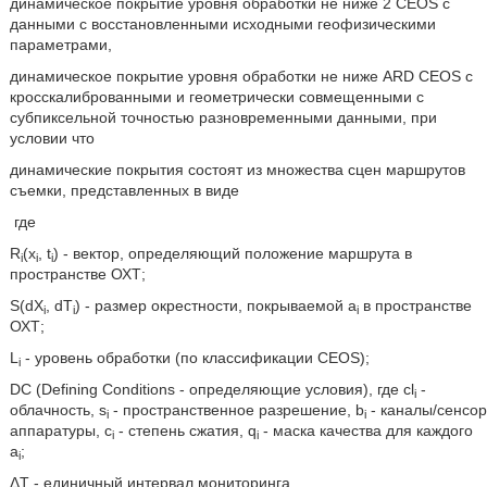
динамическое покрытие уровня обработки не ниже 2 CEOS с
данными с восстановленными исходными геофизическими
параметрами,
динамическое покрытие уровня обработки не ниже ARD CEOS с
кросскалиброванными и геометрически совмещенными с
субпиксельной точностью разновременными данными, при
условии что
динамические покрытия состоят из множества сцен маршрутов
съемки, представленных в виде
где
R
(x
, t
) - вектор, определяющий положение маршрута в
i
i
i
пространстве ОХТ;
S(dX
, dT
) - размер окрестности, покрываемой a
в пространстве
i
i
i
ОХТ;
L
- уровень обработки (по классификации CEOS);
i
DC (Defining Conditions - определяющие условия), где cl
-
i
облачность, s
- пространственное разрешение, b
- каналы/сенсор
i
i
аппаратуры, c
- степень сжатия, q
- маска качества для каждого
i
i
а
;
i
ΔТ - единичный интервал мониторинга,