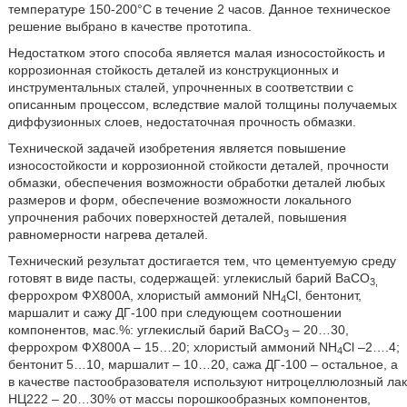
температуре 150-200°С в течение 2 часов. Данное техническое
решение выбрано в качестве прототипа.
Недостатком этого способа является малая износостойкость и
коррозионная стойкость деталей из конструкционных и
инструментальных сталей, упрочненных в соответствии с
описанным процессом, вследствие малой толщины получаемых
диффузионных слоев, недостаточная прочность обмазки.
Технической задачей изобретения является повышение
износостойкости и коррозионной стойкости деталей, прочности
обмазки, обеспечения возможности обработки деталей любых
размеров и форм, обеспечение возможности локального
упрочнения рабочих поверхностей деталей, повышения
равномерности нагрева деталей.
Технический результат достигается тем, что цементуемую среду
готовят в виде пасты, содержащей: углекислый барий ВаСО
3,
феррохром ФХ800А, хлористый аммоний NH
Cl, бентонит,
4
маршалит и сажу ДГ-100 при следующем соотношении
компонентов, мас.%: углекислый барий ВаСО
– 20…30,
3
феррохром ФХ800А – 15…20; хлористый аммоний NH
Cl –2….4;
4
бентонит 5…10, маршалит – 10…20, сажа ДГ-100 – остальное, а
в качестве пастообразователя используют нитроцеллюлозный лак
НЦ222 – 20…30% от массы порошкообразных компонентов,