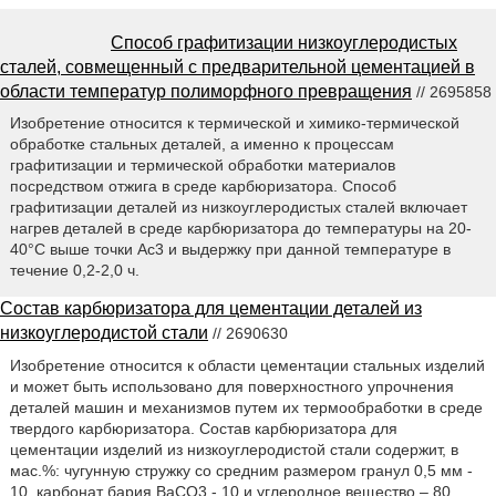
Способ графитизации низкоуглеродистых
сталей, совмещенный с предварительной цементацией в
области температур полиморфного превращения
// 2695858
Изобретение относится к термической и химико-термической
обработке стальных деталей, а именно к процессам
графитизации и термической обработки материалов
посредством отжига в среде карбюризатора. Способ
графитизации деталей из низкоуглеродистых сталей включает
нагрев деталей в среде карбюризатора до температуры на 20-
40°С выше точки Ас3 и выдержку при данной температуре в
течение 0,2-2,0 ч.
Состав карбюризатора для цементации деталей из
низкоуглеродистой стали
// 2690630
Изобретение относится к области цементации стальных изделий
и может быть использовано для поверхностного упрочнения
деталей машин и механизмов путем их термообработки в среде
твердого карбюризатора. Состав карбюризатора для
цементации изделий из низкоуглеродистой стали содержит, в
мас.%: чугунную стружку со средним размером гранул 0,5 мм -
10, карбонат бария ВаСО3 - 10 и углеродное вещество – 80.