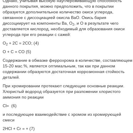
Однако, учитывая высокую науглероживающую способность
данного покрытия, можно предположить, что в покрытии
образуется дополнительное количество окиси углерода,
связанное с диссоциацией окисла BаО. Окись бария
диссоциирует на компоненты Ва, О
, и О в результате чего
2
доставляется кислород, необходимый для образования окиси
углерода при его реакции с сажей:
О
+ 2С = 2СО; (4)
2
О + С = СО (5)
Содержание в обмазке феррохрома в количестве, составляющем
15-20 мас.%, является оптимальным, так как при данном
содержании образуются достаточная коррозионная стойкость
деталей.
При хромировании протекают следующие основные реакции.
Хлористый водород образуется при разложении хлористого
аммония по реакции
Cl=
(6)
и последующее взаимодействие с хромом из хромирующей
смеси
2HCl + Cr =
+
(7)