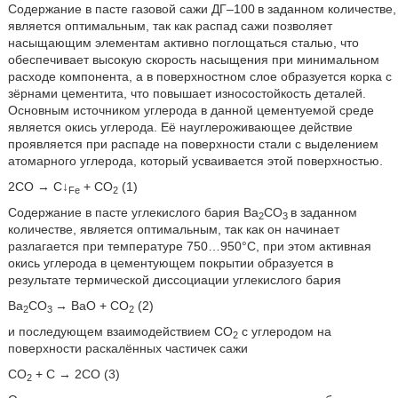
Содержание в пасте газовой сажи ДГ–100
в заданном количестве,
является оптимальным, так как распад сажи позволяет
насыщающим элементам активно поглощаться сталью, что
обеспечивает высокую скорость насыщения при минимальном
расходе компонента, а в поверхностном слое образуется корка с
зёрнами цементита, что повышает износостойкость деталей.
Основным источником углерода в данной цементуемой среде
является окись углерода. Её науглероживающее действие
проявляется при распаде на поверхности стали с выделением
атомарного углерода, который усваивается этой поверхностью.
2СО → С↓
+ СО
(1)
Fe
2
Содержание в пасте углекислого бария Ва
СО
в заданном
2
3
количестве, является оптимальным, так как он начинает
разлагается при температуре 750…950°С, при этом активная
окись углерода в цементующем покрытии образуется в
результате термической диссоциации углекислого бария
Bа
СО
→ BаО + СО
(2)
2
3
2
и последующем взаимодействием СО
с углеродом на
2
поверхности раскалённых частичек сажи
СО
+ С → 2СО (3)
2