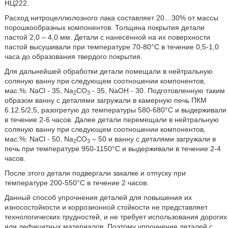
НЦ222.
Расход нитроцеллюлозного лака составляет 20…30% от массы
порошкообразных компонентов. Толщина покрытия детали
пастой 2,0 – 4,0 мм. Детали с нанесённой на их поверхности
пастой высушивали при температуре 70-80°С в течение 0,5-1,0
часа до образования твердого покрытия.
Для дальнейшей обработки детали помещали в нейтральную
соляную ванну при следующем соотношении компонентов,
мас.%: NaCl - 35, Na
CO
- 35, NaOH - 30. Подготовленную таким
2
3
образом ванну с деталями загружали в камерную печь ПКМ
6.12.5/2,5, разогретую до температуры 580-680°C и выдерживали
в течение 2-6 часов. Далее детали перемещали в нейтральную
соляную ванну при следующем соотношении компонентов,
мас.%: NaCl - 50, Na
CO
– 50 и ванну с деталями загружали в
2
3
печь при температуре 950-1150°С и выдерживали в течение 2-4
часов.
После этого детали подвергали закалке и отпуску при
температуре 200-550°С в течение 2 часов.
Данный способ упрочнения деталей для повышения их
износостойкости и коррозионной стойкости не представляет
технологических трудностей, и не требует использования дорогих
или дефицитных материалов. Поэтому упрочнение деталей с