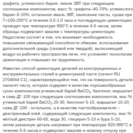
графита, углекислого бария, эмали ЭВТ при следующем
соотношении компонентов, масс.%: графита–40-70%; углекислого
бария–5-10%; остальное-эмаль ЭВТ, нанесение пасты, сушка при
Т=100-200°C в течение 0,5-1,0 часа и последующую цементацию
проводят при температуре 900°C в течение 4-6 часов, затем
образцы подвергают закалке с температуры цементации.
Недостатки состоят в том, что возникает необходимость
повышения связывающей способности обмазки, использования
дополнительной среды (газовой или твердой), вытесняющей
воздух из рабочего пространства печи, что усложняет технологию
цементации и повышает ее трудоемкость.
Известен способ цементации деталей из конструкционных и
инструментальных сталей в цементуемой пасте (патент RU
2704044 С1), характеризующийся тем, что на поверхность детали
наносят пасту, которая содержит в качестве порошкообразных
сухих компонентов углекислый барий ВаСО
, бентонит, маршалит
3
и сажу ДГ-100 при следующем соотношении компонентов, мас.%:
углекислый барий ВаСО
20-30, бентонит 5-10, маршалит 10-20,
3
сажа ДГ-100 - остальное, а в качестве пастообразователя –
декстриновый клей, содержащий следующие компоненты, мас.%:
жёлтый декстрин 60-65, вода 30, глицерин 5-10 и бура 5-10,
затем указанную деталь нагревают при температуре 920-980°С в
течение 5-6 часов и подвергают закалке и низкому отпуску при