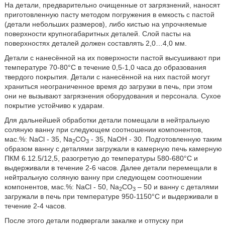
На детали, предварительно очищенные от загрязнений, наносят
приготовленную пасту методом погружения в емкость с пастой
(детали небольших размеров), либо кистью на упрочняемые
поверхности крупногабаритных деталей. Слой пасты на
поверхностях деталей должен составлять 2,0…4,0 мм.
Детали с нанесённой на их поверхности пастой высушивают при
температуре 70-80°С в течение 0,5-1,0 часа до образования
твердого покрытия. Детали с нанесённой на них пастой могут
храниться неограниченное время до загрузки в печь, при этом
они не вызывают загрязнения оборудования и персонала. Сухое
покрытие устойчиво к ударам.
Для дальнейшей обработки детали помещали в нейтральную
соляную ванну при следующем соотношении компонентов,
мас.%: NaCl - 35, Na
CO
- 35, NaOH - 30. Подготовленную таким
2
3
образом ванну с деталями загружали в камерную печь камерную
ПКМ 6.12.5/12,5, разогретую до температуры 580-680°C и
выдерживали в течение 2-6 часов. Далее детали перемещали в
нейтральную соляную ванну при следующем соотношении
компонентов, мас.%: NaCl - 50, Na
CO
– 50 и ванну с деталями
2
3
загружали в печь при температуре 950-1150°С и выдерживали в
течение 2-4 часов.
После этого детали подвергали закалке и отпуску при