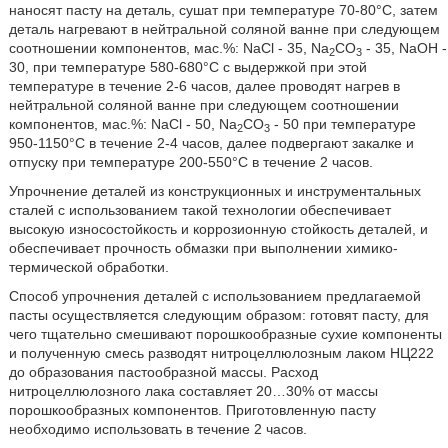
наносят пасту на деталь, сушат при температуре 70-80°С, затем
деталь нагревают в нейтральной соляной ванне при следующем
соотношении компонентов, мас.%: NaCl - 35, Na
CO
- 35, NaOH -
2
3
30, при температуре 580-680°C с выдержкой при этой
температуре в течение 2-6 часов, далее проводят нагрев в
нейтральной соляной ванне при следующем соотношении
компонентов, мас.%: NaCl - 50, Na
CO
- 50 при температуре
2
3
950-1150°С в течение 2-4 часов, далее подвергают закалке и
отпуску при температуре 200-550°С в течение 2 часов.
Упрочнение деталей из конструкционных и инструментальных
сталей с использованием такой технологии обеспечивает
высокую износостойкость и коррозионную стойкость деталей, и
обеспечивает прочность обмазки при выполнении химико-
термической обработки.
Способ упрочнения деталей с использованием предлагаемой
пасты осуществляется следующим образом: готовят пасту, для
чего тщательно смешивают порошкообразные сухие компоненты
и полученную смесь разводят нитроцеллюлозным лаком НЦ222
до образования пастообразной массы. Расход
нитроцеллюлозного лака составляет 20…30% от массы
порошкообразных компонентов. Приготовленную пасту
необходимо использовать в течение 2 часов.