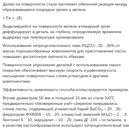
Далее на поверхности стали протекает обменная реакция между
образовавшимся хлоридом хрома и железо
+ Fe =
(8)
Выделившийся на поверхности железа атомарный хром
диффундирует в деталь на глубину, определяемую временем
выдержки при температуре хромирования.
Использование нитроцеллюлозного лака НЦ222– 20…30% от
массы порошкообразных компонентов для приготовления пасты
повышает достаточную прочность обмазки.
Поверхностное упрочнение деталей с использованием такого
покрытия обеспечивает высокую скорость и равномерность
насыщения поверхностных слоев углеродом и другими
компонентами.
Эффективность заявляемого способа иллюстрируется примером.
Втулки диаметром 50 мм и толщиной 15 мм из стали 5ХГС
предварительно обезжиренные уайт-спиритом покрывались
слоем пасты, содержащей углекислый барий ВаСО
– 20…30,
3
феррохром ФХ800А – 15…20, хлористый аммоний NH
Cl – 2….4;
4
бентонит 5…10, маршалит – 10…20, сажа ДГ-100 – остальное, а
в качестве пастообразователя используют нитроцеллюлозный лак