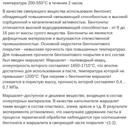
температуре 200-550°С в течение 2 часов.
В качестве связующего вещества использовали бентонит,
обладающий повышенной связывающей способностью и высокой
сорбционной и каталитической активностью. Бентониты
отличаются высокой водоудерживающей способностью - от 8 до
16 раз от массы сухого вещества. Бентониты не являются
дефицитным материалом и выпускаются отечественной
промышленностью. Основной недостаток бентонитового
покрытия - невысокая прочность при повышенных температурах.
Для повышения прочности бентонитового покрытия в его состав
был введен маршалит. Маршалит - пылевидный кварц,
огнеупорность которого составляет 1650-1710°C, что вполне
достаточно для использования в пасте, температура которой не
превышает 1200°C. При нагреве с бентонитом маршалит
спекается в пористую массу, прочность которой составляет 0,4…
0,7 МПа.
Маршалит–доступное и дешевое вещество, входящее в состав
огнеупорных материалов. В качестве наполнителя маршалит
также входит в состав пластмасс, клеев, красок и т.д. В результате
эксперимента установлено, что наилучшее удержание пасты в
процессе термической обработки наблюдается при соотношении
бентонита и маршалита в связующей части покрытия ~(1:2).