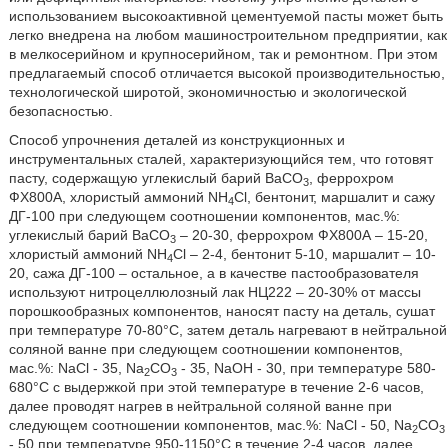
использованием высокоактивной цементуемой пасты может быть
легко внедрена на любом машиностроительном предприятии, как
в мелкосерийном и крупносерийном, так и ремонтном. При этом
предлагаемый способ отличается высокой производительностью,
технологической широтой, экономичностью и экологической
безопасностью.
Способ упрочнения деталей из конструкционных и
инструментальных сталей, характеризующийся тем, что готовят
пасту, содержащую углекислый барий ВаСО
, феррохром
3
ФХ800А, хлористый аммоний NH
Cl, бентонит, маршалит и сажу
4
ДГ-100 при следующем соотношении компонентов, мас.%:
углекислый барий ВаСО
– 20-30, феррохром ФХ800А – 15-20,
3
хлористый аммоний NH
Cl – 2-4, бентонит 5-10, маршалит – 10-
4
20, сажа ДГ-100 – остальное, а в качестве пастообразователя
используют нитроцеллюлозный лак НЦ222 – 20-30% от массы
порошкообразных компонентов, наносят пасту на деталь, сушат
при температуре 70-80°С, затем деталь нагревают в нейтральной
соляной ванне при следующем соотношении компонентов,
мас.%: NaCl - 35, Na
CO
- 35, NaOH - 30, при температуре 580-
2
3
680°C с выдержкой при этой температуре в течение 2-6 часов,
далее проводят нагрев в нейтральной соляной ванне при
следующем соотношении компонентов, мас.%: NaCl - 50, Na
CO
2
3
- 50 при температуре 950-1150°С в течение 2-4 часов, далее