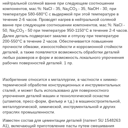
нейтральной соляной ванне при следующем соотношении
компонентов, мас.%: NaCl - 35, Na
CO
- 35, NaOH - 30, при
2
3
температуре 580-680°C с выдержкой при этой температуре в
течение 2-6 часов. Проводят нагрев в нейтральной соляной
ванне при следующем соотношении компонентов, мас.%: NaCl -
50, Na
CO
- 50 при температуре 950-1150°С в течение 2-4 часов.
2
3
Далее деталь подвергают закалке и отпуску при температуре
200-550°С в течение 2 часов. Обеспечивается повышение
прочности обмазки, износостойкости и коррозионной стойкости
деталей, а также появляется возможность обработки деталей
любых размеров и форм и возможность локального упрочнения
рабочих поверхностей деталей. 1 пр.
Изобретение относится к металлургии, в частности к химико-
термической обработке конструкционных и инструментальных
сталей, и может быть использовано для поверхностного
упрочнения деталей машин и технологической оснастки
(штампов, пресс-форм, фильер и т.д.) в машиностроительной,
металлургической, химической, инструментальной и других
отраслях промышленности.
Известен состав для цементации деталей (патент SU 1548263
A1), включающий приготовление пасты путем смешивания