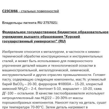
C23C8/66
- стальных поверхностей
Владельцы патента RU 2757021:
Федеральное государственное бюджетное образовательное
учреждение высшего образования "Курский
государственный университет" (RU)
Изобретение относится к металлургии, в частности к химико-
термической обработке конструкционных и инструментальных
сталей, и может быть использовано для поверхностного
упрочнения деталей машин и технологической оснастки в
машиностроительной, металлургической, химической,
инструментальной и других отраслях промышленности. Готовят
пасту, содержащую следующие компоненты, мас.%: углекислый
барий ВаСО
– 20-30, феррохром ФХ800А – 15-20, хлористый
3
аммоний NH
Cl – 2-4, бентонит 5-10, маршалит – 10-20, сажа
4
ДГ-100 – остальное. В качестве пастообразователя используют
нитроцеллюлозный лак НЦ222 – 20-30% от массы
порошкообразных компонентов. Наносят пасту на деталь, сушат
при температуре 70-80°С. Затем деталь нагревают в