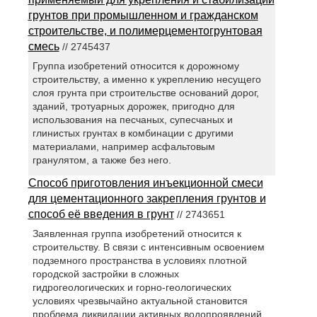
грунтов при промышленном и гражданском
строительстве, и полимерцементогрунтовая
смесь
// 2745437
Группа изобретений относится к дорожному
строительству, а именно к укреплению несущего
слоя грунта при строительстве оснований дорог,
зданий, тротуарных дорожек, пригодно для
использования на песчаных, супесчаных и
глинистых грунтах в комбинации с другими
материалами, например асфальтовым
гранулятом, а также без него.
Способ приготовления инъекционной смеси
для цементационного закрепления грунтов и
способ её введения в грунт
// 2743651
Заявленная группа изобретений относится к
строительству. В связи с интенсивным освоением
подземного пространства в условиях плотной
городской застройки в сложных
гидрогеологических и горно-геологических
условиях чрезвычайно актуальной становится
проблема ликвидации активных водопроявлений