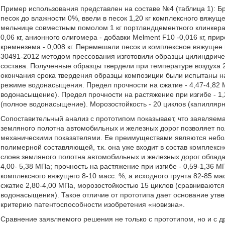
Пример использования представлен на составе №4 (таблица 1): Б
песок до влажности 0%, ввели в песок 1,20 кг комплексного вяжу
мельнице совместным помолом 1 кг портландцементного клинкера 
0,06 кг, анионного олигомера - добавки Melment F10 -0,016 кг, при
кремнезема - 0,008 кг. Перемешали песок и комплексное вяжущее 
30491-2012 методом прессования изготовили образцы цилиндричес
состава. Полученные образцы твердели при температуре воздуха 2
окончания срока твердения образцы композиции были испытаны н
режиме водонасыщения. Предел прочности на сжатие - 4,47-4,82
водонасыщение). Предел прочности на растяжение при изгибе - 1
(полное водонасыщение). Морозостойкость - 20 циклов (капилляр
Сопоставительный анализ с прототипом показывает, что заявляем
земляного полотна автомобильных и железных дорог позволяет п
механическими показателями. Ее преимуществами являются небол
полимерной составляющей, т.к. она уже входит в состав комплекс
слоев земляного полотна автомобильных и железных дорог облада
4,00- 5,38 МПа; прочность на растяжение при изгибе - 0,59-1,36 М
комплексного вяжущего 8-10 масс. %, а исходного грунта 82-85 ма
сжатие 2,80-4,00 МПа, морозостойкостью 15 циклов (сравниваютс
водонасыщения). Такое отличие от прототипа дает основание утв
критерию патентоспособности изобретения «новизна».
Сравнение заявляемого решения не только с прототипом, но и с 