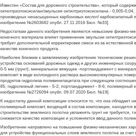
Известен «Состав для дорожного строительства», который содержит
октилтриэтоксисилан/эмульсия октилтриэтоксисилана - 0,005-0,04
производных ненасыщенных карбоновых кислот/ карбоксилатный пол
изобретение №2603682 опубл. 27.11.2016 Бюл. №33].
Недостаткам данного изобретения являются невысокие физико-мех
конечного материала влияет применение эмульсии октилтриэтокси
требует дополнительной корректировки смеси из-за естественной в
качестве конечного продукта.
Наиболее близким к заявляемому изобретению техническим решен
устройства оснований дорожных одежд и других инженерных соор
0-5 мм (грунт); минеральное вяжущее -портландцемент с минера
композит в виде коллоидного раствора высокомолекулярных повер
продуктов гидролиза поливинилацетата при следующем соотношении
85; гидролизный лигнин - 5-2; портландцемент - 8-6; полимерный ко
изобретение №2726094 опубл. 09.07.2020 Бюл. №19].
К недостатку данной композиции относится то, что она обладает 
полимерный композит, входящий в состав композиции, находится в
строительстве земляного полотна увлажнять грунт не требуется, т.
снижается качество композиции и усложняется ввод данного поли
Изобретение направлено на повышение физико-механических хара
для устройства функциональных слоев земляного полотна за счет