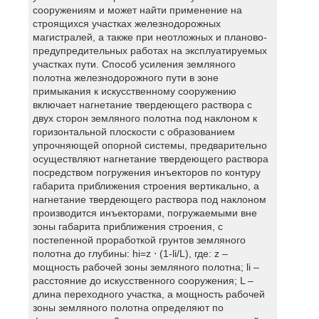
сооружениям и может найти применение на
строящихся участках железнодорожных
магистралей, а также при неотложных и планово-
предупредительных работах на эксплуатируемых
участках пути. Способ усиления земляного
полотна железнодорожного пути в зоне
примыкания к искусственному сооружению
включает нагнетание твердеющего раствора с
двух сторон земляного полотна под наклоном к
горизонтальной плоскости с образованием
упрочняющей опорной системы, предварительно
осуществляют нагнетание твердеющего раствора
посредством погружения инъекторов по контуру
габарита приближения строения вертикально, а
нагнетание твердеющего раствора под наклоном
производится инъекторами, погружаемыми вне
зоны габарита приближения строения, с
постепенной проработкой грунтов земляного
полотна до глубины: hi=z ⋅ (1-li/L), где: z –
мощность рабочей зоны земляного полотна; li –
расстояние до искусственного сооружения; L –
длина переходного участка, а мощность рабочей
зоны земляного полотна определяют по