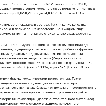
 масс. %: портландцемент - 6-12, заполнитель - 72-88,
, водный раствор сополимера на основе полиоксиэтиленовых
иэфир - 0,02-0,20, - вода -4,83-17,94. [Патент RU на
анические показатели состава. На снижение качества
силана и полимера, их использование в жидком виде
лажности грунта, что так же отрицательно сказывается на
ием, принятому за прототип, является «Композиция для
ужений», содержащая песок из отсевов дробления фракции
льными добавками; гидролизный лигнин; полимерный
хностно-активных веществ: поли (2-пропенамида) и
 компонентов, масс. %: песок из отсевов дробления - 82-
мпозит - 0,4-0,8 (сверх 100%); вода - 5-7. [Патент RU на
низкими физико-механическими показателями. Также
 жидком состоянии, однако достаточно часто при
к. влажность грунта уже близка к оптимальной, соответственно
мерного композита при выполнении строительных работ.
ктеристик композиции (дорожно-строительного материала)
 применения комплексного вяжущего, полученного