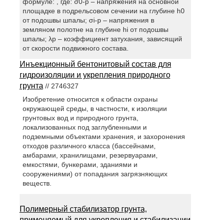
формуле: , где: σ0-р – напряжения на основной
площадке в подрельсовом сечении на глубине h0
от подошвы шпалы; σi-р – напряжения в
земляном полотне на глубине hi от подошвы
шпалы; λр – коэффициент затухания, зависящий
от скорости подвижного состава.
Инъекционный бентонитовый состав для
гидроизоляции и укрепления природного
грунта
// 2746327
Изобретение относится к области охраны
окружающей среды, в частности, к изоляции
грунтовых вод и природного грунта,
локализованных под заглубленными и
подземными объектами хранения, и захоронения
отходов различного класса (бассейнами,
амбарами, хранилищами, резервуарами,
емкостями, бункерами, зданиями и
сооружениями) от попадания загрязняющих
веществ.
Полимерный стабилизатор грунта,
применяемый для укрепления и стабилизации