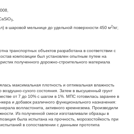
008,
CaSiO
,
3
2
ол) в шаровой мельнице до удельной поверхности 450 м
/кг;
тна транспортных объектов разработана в соответствии с
остав композиции был установлен опытным путем на
еристик полученного дорожно-строительного материала
лялась максимальная плотность и оптимальная влажность
 воздушно-сухого состояния. Затем в высушенный грунт
естве от 7 до 10% с шагом в 1%. МПС готовилась заранее в
кера и добавок различного функционального назначения:
инерала волластонита, активного кремнезема. Производили
ности. Из полученной смеси изготавливали образцы в
позиция была испытана на прочность, морозостойкость при
испытаний в сопоставлении с данными прототипа