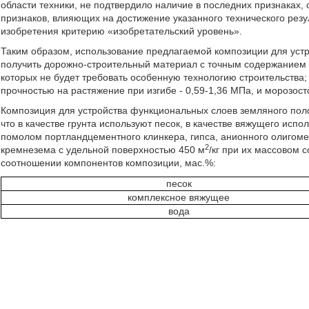
области техники, не подтвердило наличие в последних признаках,
признаков, влияющих на достижение указанного технического резул
изобретения критерию «изобретательский уровень».
Таким образом, использование предлагаемой композиции для уст
получить дорожно-строительный материал с точным содержанием 
которых не будет требовать особенную технологию строительства;
прочностью на растяжение при изгибе - 0,59-1,36 МПа, и морозост
Композиция для устройства функциональных слоев земляного поло
что в качестве грунта используют песок, в качестве вяжущего ис
помолом портландцементного клинкера, гипса, анионного олигомер
2
кремнезема с удельной поверхностью 450 м
/кг при их массовом 
соотношении компонентов композиции, мас.%:
песок
комплексное вяжущее
вода