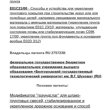
грунта
E01C21/00
- Способы и устройства для укрепления
грунтового покрытия при строительстве дорог или для
подобных целей, например смешивание минерального
материала с вяжущим материалом (укрепление грунта
под покрытием E01C 23/10; материалы, улучшающие
состояние почвы или стабилизирующие почву C09K
17/00; укрепление грунта под фундаменты и основания
вообще E02D 3/12)
Владельцы патента RU 2757238:
федеральное государственное бюджетное
образовательное учреждение высшего
образования «Белгородский государственный
технологический университет им. В.Г. Шухова» (RU)
Похожие патенты:
Модификатор "граундслаг" для шлако-
грунтовых смесей, стабилизированное и
укрепленное дорожное основание и способ