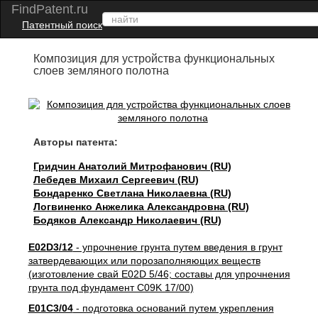
FindPatent.ru
Патентный поиск
Композиция для устройства функциональных
слоев земляного полотна
Авторы патента:
Гридчин Анатолий Митрофанович (RU)
Лебедев Михаил Сергеевич (RU)
Бондаренко Светлана Николаевна (RU)
Логвиненко Анжелика Александровна (RU)
Бодяков Александр Николаевич (RU)
E02D3/12
- упрочнение грунта путем введения в грунт
затвердевающих или порозаполняющих веществ
(изготовление свай E02D 5/46; составы для упрочнения
грунта под фундамент C09K 17/00)
E01C3/04
- подготовка оснований путем укрепления