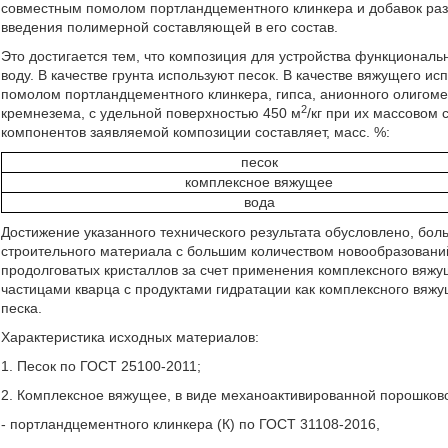
совместным помолом портландцементного клинкера и добавок раз
введения полимерной составляющей в его состав.
Это достигается тем, что композиция для устройства функциональ
воду. В качестве грунта используют песок. В качестве вяжущего 
помолом портландцементного клинкера, гипса, анионного олигомер
2
кремнезема, с удельной поверхностью 450 м
/кг при их массовом 
компонентов заявляемой композиции составляет, масс. %:
песок
комплексное вяжущее
вода
Достижение указанного технического результата обусловлено, бо
строительного материала с большим количеством новообразований
продолговатых кристаллов за счет применения комплексного вяжу
частицами кварца с продуктами гидратации как комплексного вяжу
песка.
Характеристика исходных материалов:
1. Песок по ГОСТ 25100-2011;
2. Комплексное вяжущее, в виде механоактивированной порошково
- портландцементного клинкера (К) по ГОСТ 31108-2016,