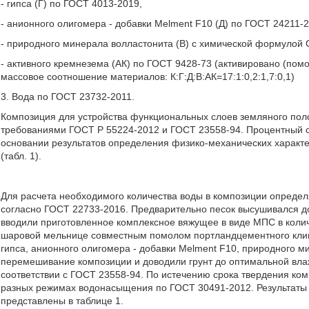
- гипса (Г) по ГОСТ 4013-2019,
- анионного олигомера - добавки Melment F10 (Д) по ГОСТ 24211-2
- природного минерала волластонита (В) с химической формулой 
- активного кремнезема (АК) по ГОСТ 9428-73 (активировано (пом
массовое соотношение материалов: К:Г:Д:В:АК=17:1:0,2:1,7:0,1)
3. Вода по ГОСТ 23732-2011.
Композиция для устройства функциональных слоев земляного поло
требованиями ГОСТ Р 55224-2012 и ГОСТ 23558-94. Процентный с
основании результатов определения физико-механических характ
(табл. 1).
Для расчета необходимого количества воды в композиции опреде
согласно ГОСТ 22733-2016. Предварительно песок высушивался до
вводили приготовленное комплексное вяжущее в виде МПС в колич
шаровой мельнице совместным помолом портландцементного клин
гипса, анионного олигомера - добавки Melment F10, природного м
перемешивание композиции и доводили грунт до оптимальной влаж
соответствии с ГОСТ 23558-94. По истечению срока твердения ком
разных режимах водонасыщения по ГОСТ 30491-2012. Результаты 
представлены в таблице 1.