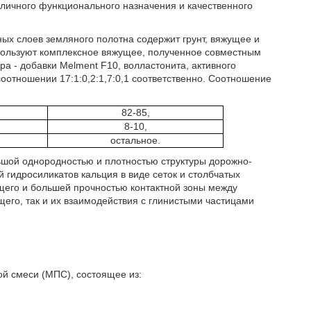
личного функционального назначения и качественного
ных слоев земляного полотна содержит грунт, вяжущее и
используют комплексное вяжущее, полученное совместным
а - добавки Melment F10, волластонита, активного
соотношении 17:1:0,2:1,7:0,1 соответственно. Соотношение
82-85,
8-10,
остальное.
льшой однородностью и плотностью структуры дорожно-
 гидросиликатов кальция в виде сеток и столбчатых
щего и большей прочностью контактной зоны между
щего, так и их взаимодействия с глинистыми частицами
й смеси (МПС), состоящее из: