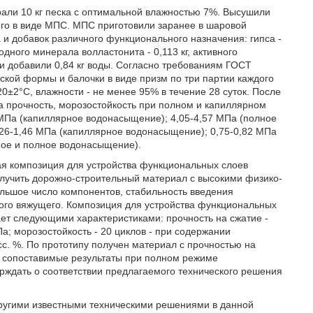
рали 10 кг песка с оптимальной влажностью 7%. Высушили
щего в виде МПС. МПС приготовили заранее в шаровой
и добавок различного функционального назначения: гипса -
родного минерала волластонита - 0,113 кг, активного
и добавили 0,84 кг воды. Согласно требованиям ГОСТ
кой формы и балочки в виде призм по три партии каждого
0±2°С, влажности - не менее 95% в течение 28 суток. После
а прочность, морозостойкость при полном и капиллярном
 МПа (капиллярное водонасыщение); 4,05-4,57 МПа (полное
,26-1,46 МПа (капиллярное водонасыщение); 0,75-0,82 МПа
ное и полное водонасыщение).
ая композиция для устройства функциональных слоев
олучить дорожно-строительный материал с высокими физико-
ьшое число компонентов, стабильность введения
ного вяжущего. Композиция для устройства функциональных
ет следующими характеристиками: прочность на сжатие -
Па; морозостойкость - 20 циклов - при содержании
сс. %. По прототипу получен материал с прочностью на
я сопоставимые результаты при полном режиме
ерждать о соответствии предлагаемого технического решения
другими известными техническими решениями в данной