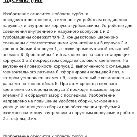
"ОДК-УМПО") (RU)
Изобретение относится к области турбо- и
авиадвигателестроения, а именно к устройствам соединения
наружных и внутренних корпусов турбомашины. Устройство для
соединения внутреннего и наружного корпусов 1 и 2
турбомашины содержит тяги 3, концы которых шарнирно
соединены с соответствующими кронштейнами 5 корпуса 2 и
кронштейнами 4 корпуса 1, а также промежуточный кольцевой
элемент 9. Кронштейны 4 и 5 закреплены на соответствующих
корпусах 1 и 2 посредством средства силового крепления. На
внутренней поверхности корпуса 2, выполненного с фланцами
горизонтального разъема 6, сформирован кольцевой паз, в
котором установлен элемент 9, закрепленный с возможностью
разъема на кронштейнах 5. При этом средства силового
крепления со стороны корпуса 2 проходят насквозь через
элемент 9 и образуют зазор с последним. Изобретение
направлено на повышение удобства сборки, ускорение и
упрощение процесса сборки при обеспечении требуемой
взаимосвязи между внутренним и наружным корпусами в работе.
2 з.п. ф-лы, 3 ил.
Изобретение относится к области турбо и