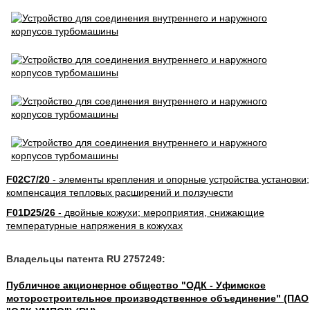
F02C7/20
- элементы крепления и опорные устройства установки;
компенсация тепловых расширений и ползучести
F01D25/26
- двойные кожухи; мероприятия, снижающие
температурные напряжения в кожухах
Владельцы патента RU 2757249:
Публичное акционерное общество "ОДК - Уфимское
моторостроительное производственное объединение" (ПАО