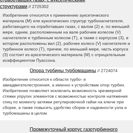
структурами
// 2725302
Изобретение относится к применению ауксетического
материала (М) или ауксетических структур турбонагнетателя,
работающего на отработавших газах, с валом (2) и, по меньшей
мере, одним, расположенным на вале рабочим колесом (V)
нагнетателя и турбинным колесом (Т), а также с корпусом (3), в
котором расположены вал (2), рабочее колесо (V) нагнетателя и
турбинное колесо (Т), причем, по меньшей мере, часть корпуса
(3) состоит из ауксетического материала (М) с отрицательным
коэффициентом Пуассона.
Опора турбины турбомашины
// 2724074
Изобретение относится к области турбо- и
авиадвигателестроения, а именно к устройствам опор турбин.
Изобретение позволяет исключить возможность чрезмерной
стяжки упругих элементов с возможностью контроля натяжения
спиц по моменту затяжки регулировочной гайки на ключе при
сборке, а также повысить удобство сборки и надежности узла и
турбомашины в целом.
Промежуточный корпус газотурбинного