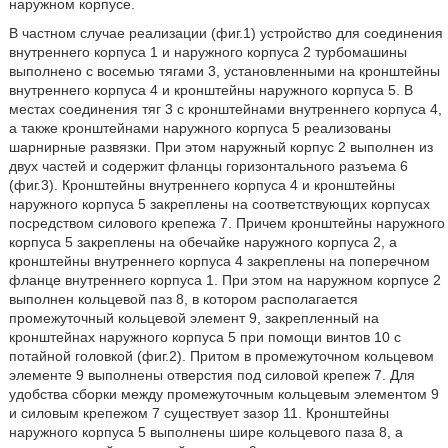
наружном корпусе.
В частном случае реализации (фиг.1) устройство для соединения
внутреннего корпуса 1 и наружного корпуса 2 турбомашины
выполнено с восемью тягами 3, установленными на кронштейны
внутреннего корпуса 4 и кронштейны наружного корпуса 5. В
местах соединения тяг 3 с кронштейнами внутреннего корпуса 4,
а также кронштейнами наружного корпуса 5 реализованы
шарнирные развязки. При этом наружный корпус 2 выполнен из
двух частей и содержит фланцы горизонтального разъема 6
(фиг.3). Кронштейны внутреннего корпуса 4 и кронштейны
наружного корпуса 5 закреплены на соответствующих корпусах
посредством силового крепежа 7. Причем кронштейны наружного
корпуса 5 закреплены на обечайке наружного корпуса 2, а
кронштейны внутреннего корпуса 4 закреплены на поперечном
фланце внутреннего корпуса 1. При этом на наружном корпусе 2
выполнен кольцевой паз 8, в котором располагается
промежуточный кольцевой элемент 9, закрепленный на
кронштейнах наружного корпуса 5 при помощи винтов 10 с
потайной головкой (фиг.2). Притом в промежуточном кольцевом
элементе 9 выполнены отверстия под силовой крепеж 7. Для
удобства сборки между промежуточным кольцевым элементом 9
и силовым крепежом 7 существует зазор 11. Кронштейны
наружного корпуса 5 выполнены шире кольцевого паза 8, а