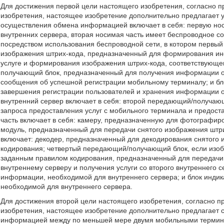
Для достижения первой цели настоящего изобретения, согласно 
изобретения, настоящее изобретение дополнительно предлагает 
осуществления обмена информацией включает в себя: первую нос
внутренних сервера, вторая носимая часть имеет беспроводное 
посредством использования беспроводной сети, в котором первый
изображения штрих-кода, предназначенный для формирования и
услуге и формирования изображения штрих-кода, соответствующ
получающий блок, предназначенный для получения информации о
сообщения об успешной регистрации мобильному терминалу; и бл
завершения регистрации пользователей и хранения информации о 
внутренний сервер включает в себя: второй передающий/получаю
запроса предоставления услуг с мобильного терминала и предост
часть включает в себя: камеру, предназначенную для фотографи
модуль, предназначенный для передачи снятого изображения штри
включает: декодер, предназначенный для декодирования снятого
кодирования; четвертый передающий/получающий блок, если изоб
заданным правилом кодирования, предназначенный для передачи
внутреннему серверу и получения услуги со второго внутреннего с
информации, необходимой для внутреннего сервера; и блок инди
необходимой для внутреннего сервера.
Для достижения второй цели настоящего изобретения, согласно 
изобретения, настоящее изобретение дополнительно предлагает 
информацией между по меньшей мере двумя мобильными термина