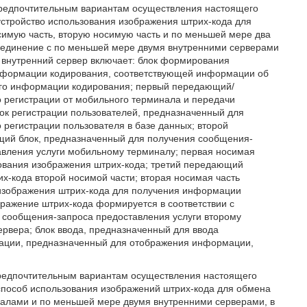
предпочтительным вариантам осуществления настоящего
устройство использования изображения штрих-кода для
имую часть, вторую носимую часть и по меньшей мере два
соединение с по меньшей мере двумя внутренними серверами
 внутренний сервер включает: блок формирования
нформации кодирования, соответствующей информации об
его информации кодирования; первый передающий/
 регистрации от мобильного терминала и передачи
ок регистрации пользователей, предназначенный для
регистрации пользователя в базе данных; второй
щий блок, предназначенный для получения сообщения-
авления услуги мобильному терминалу; первая носимая
рования изображения штрих-кода; третий передающий
х-кода второй носимой части; вторая носимая часть
 изображения штрих-кода для получения информации
ражение штрих-кода формируется в соответствии с
 сообщения-запроса предоставления услуги второму
ервера; блок ввода, предназначенный для ввода
кации, предназначенный для отображения информации,
предпочтительным вариантам осуществления настоящего
способ использования изображений штрих-кода для обмена
лами и по меньшей мере двумя внутренними серверами, в