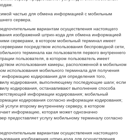
кодам.
осимой частью для обмена информацией с мобильным
ешнего сервера.
предпочтительным вариантам осуществления настоящего
зования изображений штрих-кода для обмена информацией
ими серверами, в котором мобильный терминал имеет
серверами посредством использования беспроводной сети,
обильного терминала как пользователя первого внутреннего
трации пользователя, в котором пользователь имеет
едством использования камеры, расположенной в мобильном
вом использования мобильного терминала для получения
т информацию кодирования для определения того,
авилу кодирования, выполняющему последующие шаги; если
вилу кодирования, останавливают выполнение способа
ответствующей информации кодирования; мобильный
ормации кодирования согласно информации кодирования;
 услуги второму внутреннему серверу, в котором
ючает информацию, которая может однозначно
вер предоставляет услугу мобильному терминалу согласно
предпочтительным вариантам осуществления настоящего
ользования изображения штрих-кода для осуществления