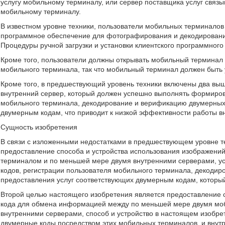
услугу мобильному терминалу, или сервер поставщика услуг связы
мобильному терминалу.
В известном уровне техники, пользователи мобильных терминалов
программное обеспечение для фотографирования и декодирования
Процедуры ручной загрузки и установки клиентского программног
Кроме того, пользователи должны открывать мобильный термина
мобильного терминала, так что мобильный терминал должен быть 
Кроме того, в предшествующий уровень техники включены два выш
внутренний сервер, который должен успешно выполнять формиров
мобильного терминала, декодирование и верификацию двумерных к
двумерным кодам, что приводит к низкой эффективности работы в
Сущность изобретения
В связи с изложенными недостатками в предшествующем уровне т
предоставление способа и устройства использования изображен
терминалом и по меньшей мере двумя внутренними серверами, 
кодов, регистрации пользователя мобильного терминала, декодир
предоставления услуг соответствующих двумерным кодам, которы
Второй целью настоящего изобретения является предоставление 
кода для обмена информацией между по меньшей мере двумя мо
внутренними серверами, способ и устройство в настоящем изобре
двумерные коды посредством этих мобильных терминалов, и внутр