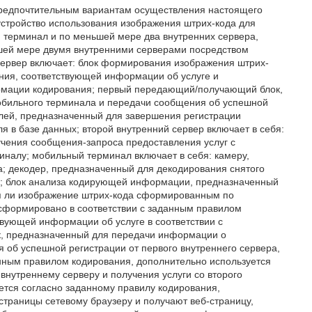
предпочтительным вариантам осуществления настоящего
устройство использования изображения штрих-кода для
терминал и по меньшей мере два внутренних сервера,
шей мере двумя внутренними серверами посредством
сервер включает: блок формирования изображения штрих-
ия, соответствующей информации об услуге и
рмации кодирования; первый передающий/получающий блок,
обильного терминала и передачи сообщения об успешной
елей, предназначенный для завершения регистрации
 в базе данных; второй внутренний сервер включает в себя:
чения сообщения-запроса предоставления услуг с
налу; мобильный терминал включает в себя: камеру,
; декодер, предназначенный для декодирования снятого
; блок анализа кодирующей информации, предназначенный
я ли изображение штрих-кода сформированным по
 сформировано в соответствии с заданным правилом
вующей информации об услуге в соответствии с
, предназначенный для передачи информации о
 об успешной регистрации от первого внутреннего сервера,
анным правилом кодирования, дополнительно используется
внутреннему серверу и получения услуги со второго
ется согласно заданному правилу кодирования,
траницы сетевому браузеру и получают веб-страницу,