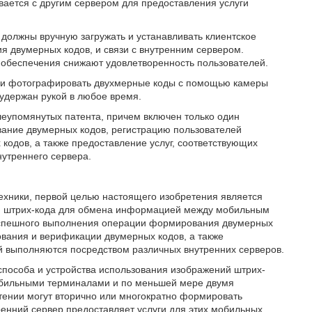
вается с другим сервером для предоставления услуги
 должны вручную загружать и устанавливать клиентское
 двумерных кодов, и связи с внутренним сервером.
о обеспечения снижают удовлетворенность пользователей.
л и фотографировать двухмерные коды с помощью камеры
удержан рукой в любое время.
еупомянутых патента, причем включен только один
ание двумерных кодов, регистрацию пользователей
одов, а также предоставление услуг, соответствующих
нутреннего сервера.
ехники, первой целью настоящего изобретения является
ий штрих-кода для обмена информацией между мобильным
успешного выполнения операции формирования двумерных
ования и верификации двумерных кодов, а также
й выполняются посредством различных внутренних серверов.
способа и устройства использования изображений штрих-
бильными терминалами и по меньшей мере двумя
тении могут вторично или многократно формировать
енний сервер предоставляет услуги для этих мобильных