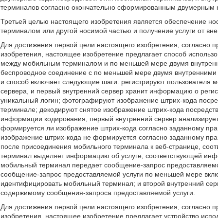
терминалов согласно окончательно сформированным двумерным 
Третьей целью настоящего изобретения является обеспечение н
терминалом или другой носимой частью и получение услуги от вн
Для достижения первой цели настоящего изобретения, согласно 
изобретения, настоящее изобретение предлагает способ исполь
между мобильным терминалом и по меньшей мере двумя внутренн
беспроводное соединение с по меньшей мере двумя внутренними 
и способ включает следующие шаги: регистрируют пользователя м
сервера, и первый внутренний сервер хранит информацию о регис
уникальный логин; фотографируют изображение штрих-кода поср
терминале; декодируют снятое изображение штрих-кода посредст
информации кодирования; первый внутренний сервер анализируе
формируется ли изображение штрих-кода согласно заданному пр
изображение штрих-кода не формируется согласно заданному пра
после присоединения мобильного терминала к веб-странице, со
терминал выделяет информацию об услуге, соответствующей инф
мобильный терминал передает сообщение-запрос предоставляемой
сообщение-запрос предоставляемой услуги по меньшей мере вкл
идентифицировать мобильный терминал; и второй внутренний сер
содержимому сообщения-запроса предоставляемой услуги.
Для достижения первой цели настоящего изобретения, согласно 
изобретения, настоящее изобретение предлагает устройство исп