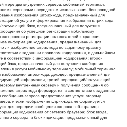
й мере два внутренних сервера, мобильный терминал,
енними серверами посредством использования беспроводной
рования изображения штрих-кода, предназначенный для
мации об услуге и формирования изображения штрих-кода,
/получающий блок, предназначенный для получения
 сообщения об успешной регистрации мобильному
я завершения регистрации пользователей и хранения
ализа информации кодирования, предназначенный для
о ли изображение штрих-кода по заданному правилу
ответствии с заданным правилом кодирования, в дальнейшем
е в соответствии с информацией кодирования; второй
щий блок, предназначенный для получения сообщения-
тавления услуги мобильному терминалу; мобильный терминал
я изображения штрих-кода; декодер, предназначенный для
 кодирующей информации; третий передающий/получающий
первому внутреннему серверу и получения сообщения об
бражение штрих-кода формируется в соответствии с заданным
и сообщения-запроса предоставления услуги второму
ервера, и если изображение штрих-кода не формируется
зуют для передачи сообщения-запроса веб-страницы
ормации кодирования от сетевого браузера; блок ввода,
ннего сервера; и блок индикации, предназначенный для
.