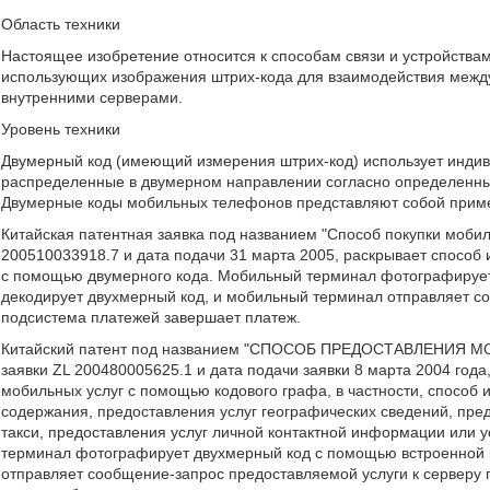
Область техники
Настоящее изобретение относится к способам связи и устройствам 
использующих изображения штрих-кода для взаимодействия меж
внутренними серверами.
Уровень техники
Двумерный код (имеющий измерения штрих-код) использует индив
распределенные в двумерном направлении согласно определенн
Двумерные коды мобильных телефонов представляют собой приме
Китайская патентная заявка под названием "Способ покупки мобил
200510033918.7 и дата подачи 31 марта 2005, раскрывает способ
с помощью двумерного кода. Мобильный терминал фотографирует
декодирует двухмерный код, и мобильный терминал отправляет со
подсистема платежей завершает платеж.
Китайский патент под названием "СПОСОБ ПРЕДОСТАВЛЕНИЯ
заявки ZL 200480005625.1 и дата подачи заявки 8 марта 2004 года
мобильных услуг с помощью кодового графа, в частности, способ 
содержания, предоставления услуг географических сведений, пред
такси, предоставления услуг личной контактной информации или
терминал фотографирует двухмерный код с помощью встроенной 
отправляет сообщение-запрос предоставляемой услуги к серверу п