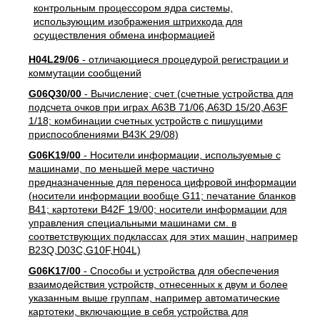
H04L29/06
- отличающиеся процедурой регистрации и
коммутации сообщений
G06Q30/00
- Вычисление; счет (счетные устройства для
подсчета очков при играх A63B 71/06,A63D 15/20,A63F
1/18; комбинации счетных устройств с пишущими
приспособлениями B43K 29/08)
G06K19/00
- Носители информации, используемые с
машинами, по меньшей мере частично
предназначенные для переноса цифровой информации
(носители информации вообще G11; печатание бланков
B41; картотеки B42F 19/00; носители информации для
управления специальными машинами см. в
соответствующих подклассах для этих машин, например
B23Q,D03C,G10F,H04L)
G06K17/00
- Способы и устройства для обеспечения
взаимодействия устройств, отнесенных к двум и более
указанным выше группам, например автоматические
картотеки, включающие в себя устройства для