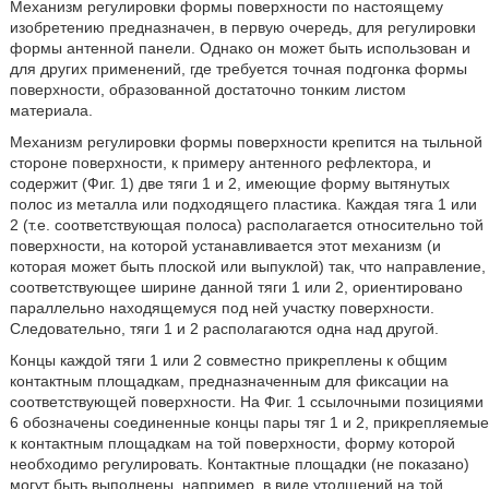
Механизм регулировки формы поверхности по настоящему
изобретению предназначен, в первую очередь, для регулировки
формы антенной панели. Однако он может быть использован и
для других применений, где требуется точная подгонка формы
поверхности, образованной достаточно тонким листом
материала.
Механизм регулировки формы поверхности крепится на тыльной
стороне поверхности, к примеру антенного рефлектора, и
содержит (Фиг. 1) две тяги 1 и 2, имеющие форму вытянутых
полос из металла или подходящего пластика. Каждая тяга 1 или
2 (т.е. соответствующая полоса) располагается относительно той
поверхности, на которой устанавливается этот механизм (и
которая может быть плоской или выпуклой) так, что направление,
соответствующее ширине данной тяги 1 или 2, ориентировано
параллельно находящемуся под ней участку поверхности.
Следовательно, тяги 1 и 2 располагаются одна над другой.
Концы каждой тяги 1 или 2 совместно прикреплены к общим
контактным площадкам, предназначенным для фиксации на
соответствующей поверхности. На Фиг. 1 ссылочными позициями
6 обозначены соединенные концы пары тяг 1 и 2, прикрепляемые
к контактным площадкам на той поверхности, форму которой
необходимо регулировать. Контактные площадки (не показано)
могут быть выполнены, например, в виде утолщений на той