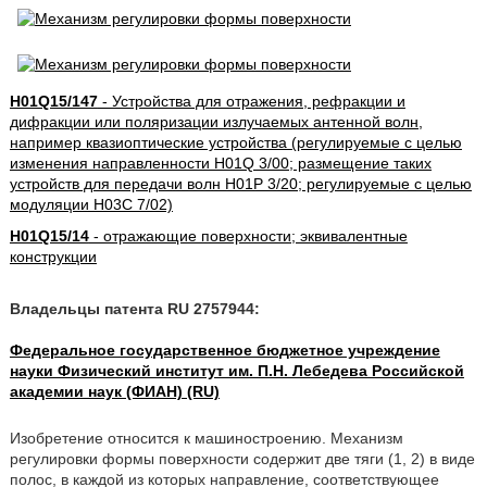
H01Q15/147
- Устройства для отражения, рефракции и
дифракции или поляризации излучаемых антенной волн,
например квазиоптические устройства (регулируемые с целью
изменения направленности H01Q 3/00; размещение таких
устройств для передачи волн H01P 3/20; регулируемые с целью
модуляции H03C 7/02)
H01Q15/14
- отражающие поверхности; эквивалентные
конструкции
Владельцы патента RU 2757944:
Федеральное государственное бюджетное учреждение
науки Физический институт им. П.Н. Лебедева Российской
академии наук (ФИАН) (RU)
Изобретение относится к машиностроению. Механизм
регулировки формы поверхности содержит две тяги (1, 2) в виде
полос, в каждой из которых направление, соответствующее