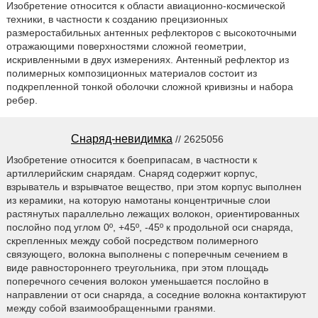
Изобретение относится к области авиационно-космической
техники, в частности к созданию прецизионных
размеростабильных антенных рефлекторов с высокоточными
отражающими поверхностями сложной геометрии,
искривленными в двух измерениях. Антенный рефлектор из
полимерных композиционных материалов состоит из
подкрепленной тонкой оболочки сложной кривизны и набора
ребер.
Снаряд-невидимка
// 2625056
Изобретение относится к боеприпасам, в частности к
артиллерийским снарядам. Снаряд содержит корпус,
взрыватель и взрывчатое вещество, при этом корпус выполнен
из керамики, на которую намотаны концентричные слои
растянутых параллельно лежащих волокон, ориентированных
послойно под углом 0º, +45º, -45º к продольной оси снаряда,
скрепленных между собой посредством полимерного
связующего, волокна выполнены с поперечным сечением в
виде равностороннего треугольника, при этом площадь
поперечного сечения волокон уменьшается послойно в
направлении от оси снаряда, а соседние волокна контактируют
между собой взаимообращенными гранями.