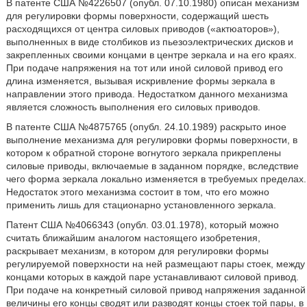
В патенте США №4226507 (опубл. 07.10.1980) описан механизм
для регулировки формы поверхности, содержащий шесть
расходящихся от центра силовых приводов («актюаторов»),
выполненных в виде столбиков из пьезоэлектрических дисков и
закрепленных своими концами в центре зеркала и на его краях.
При подаче напряжения на тот или иной силовой привод его
длина изменяется, вызывая искривление формы зеркала в
направлении этого привода. Недостатком данного механизма
является сложность выполнения его силовых приводов.
В патенте США №4875765 (опубл. 24.10.1989) раскрыто иное
выполнение механизма для регулировки формы поверхности, в
котором к обратной стороне вогнутого зеркала прикреплены
силовые приводы, включаемые в заданном порядке, вследствие
чего форма зеркала локально изменяется в требуемых пределах.
Недостаток этого механизма состоит в том, что его можно
применить лишь для стационарно установленного зеркала.
Патент США №4066343 (опубл. 03.01.1978), который можно
считать ближайшим аналогом настоящего изобретения,
раскрывает механизм, в котором для регулировки формы
регулируемой поверхности на ней размещают пары стоек, между
концами которых в каждой паре устанавливают силовой привод.
При подаче на конкретный силовой привод напряжения заданной
величины его концы сводят или разводят концы стоек той пары, в