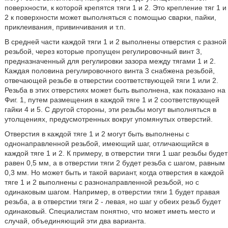
поверхности, к которой крепятся тяги 1 и 2. Это крепление тяг 1 и
2 к поверхности может выполняться с помощью сварки, пайки,
приклеивания, привинчивания и т.п.
В средней части каждой тяги 1 и 2 выполнены отверстия с разной
резьбой, через которые пропущен регулировочный винт 3,
предназначенный для регулировки зазора между тягами 1 и 2.
Каждая половина регулировочного винта 3 снабжена резьбой,
отвечающей резьбе в отверстии соответствующей тяги 1 или 2.
Резьба в этих отверстиях может быть выполнена, как показано на
Фиг. 1, путем размещения в каждой тяге 1 и 2 соответствующей
гайки 4 и 5. С другой стороны, эти резьбы могут выполняться в
утолщениях, предусмотренных вокруг упомянутых отверстий.
Отверстия в каждой тяге 1 и 2 могут быть выполнены с
однонаправленной резьбой, имеющий шаг, отличающийся в
каждой тяге 1 и 2. К примеру, в отверстии тяги 1 шаг резьбы будет
равен 0,5 мм, а в отверстии тяги 2 будет резьба с шагом, равным
0,3 мм. Но может быть и такой вариант, когда отверстия в каждой
тяге 1 и 2 выполнены с разнонаправленной резьбой, но с
одинаковым шагом. Например, в отверстии тяги 1 будет правая
резьба, а в отверстии тяги 2 - левая, но шаг у обеих резьб будет
одинаковый. Специалистам понятно, что может иметь место и
случай, объединяющий эти два варианта.