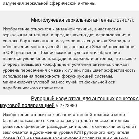
излучения зеркальной сферической антенны.
Многолучевая зеркальная антенна
// 2741770
Изобретение относится к антенной технике, в частности к
зеркальным антеннам, и предназначено для использования в
составе бортовых антенн искусственных спутников Земли для
обеспечения многолучевой зоны покрытия Земной поверхности
в СВЧ диапазоне. Техническим результатом изобретения
является увеличение площади поверхности антенны, что в свою
очередь повышает коэффициент усиления антенны, снижает
уровень пересечения смежных лучей, повышает эффективность
использования поверхности фокусирующей системы,
минимизирует угловой разнос лучей от фокальной оси
параболического отражателя.
Рупорный излучатель для антенных решеток с
круговой поляризацией
// 2723980
Изобретение относится к области антенной техники и может
быть использовано в качестве излучателей плоских антенных
решеток с фидерной разводкой сигналов. Технический результат
заключается в достижении уровня КИП рупорного излучателя
более 0.80 и излучения волн круговой поляризации с низким