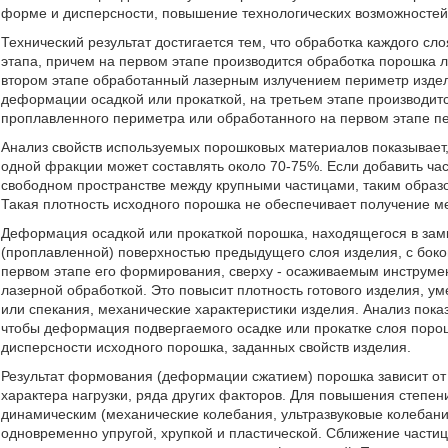
форме и дисперсности, повышение технологических возможностей
Технический результат достигается тем, что обработка каждого с
этапа, причем на первом этапе производится обработка порошка 
втором этапе обработанный лазерным излучением периметр издел
деформации осадкой или прокаткой, на третьем этапе производит
проплавленного периметра или обработанного на первом этапе пе
Анализ свойств используемых порошковых материалов показывает, 
одной фракции может составлять около 70-75%. Если добавить час
свободном пространстве между крупными частицами, таким образо
Такая плотность исходного порошка не обеспечивает получение ме
Деформация осадкой или прокаткой порошка, находящегося в зам
(проплавленной) поверхностью предыдущего слоя изделия, с бок
первом этапе его формирования, сверху - осаживаемым инструмен
лазерной обработкой. Это повысит плотность готового изделия, у
или спекания, механические характеристики изделия. Анализ пока
чтобы деформация подвергаемого осадке или прокатке слоя поро
дисперсности исходного порошка, заданных свойств изделия.
Результат формования (деформации сжатием) порошка зависит от
характера нагрузки, ряда других факторов. Для повышения степе
динамическим (механические колебания, ультразвуковые колебан
одновременно упругой, хрупкой и пластической. Сближение части