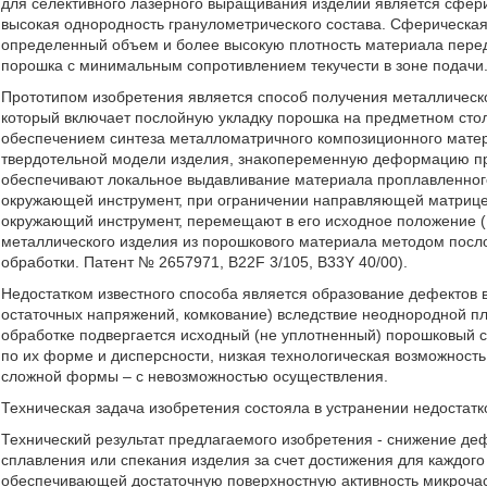
для селективного лазерного выращивания изделий является сфер
высокая однородность гранулометрического состава. Сферическая
определенный объем и более высокую плотность материала перед
порошка с минимальным сопротивлением текучести в зоне подачи
Прототипом изобретения является способ получения металлическ
который включает послойную укладку порошка на предметном сто
обеспечением синтеза металломатричного композиционного матер
твердотельной модели изделия, знакопеременную деформацию про
обеспечивают локальное выдавливание материала проплавленного 
окружающей инструмент, при ограничении направляющей матрицей
окружающий инструмент, перемещают в его исходное положение (Б
металлического изделия из порошкового материала методом пос
обработки. Патент № 2657971, B22F 3/105, B33Y 40/00).
Недостатком известного способа является образование дефектов в
остаточных напряжений, комкование) вследствие неоднородной пло
обработке подвергается исходный (не уплотненный) порошковый с
по их форме и дисперсности, низкая технологическая возможность
сложной формы – с невозможностью осуществления.
Техническая задача изобретения состояла в устранении недостатк
Технический результат предлагаемого изобретения - снижение де
сплавления или спекания изделия за счет достижения для каждог
обеспечивающей достаточную поверхностную активность микрочас