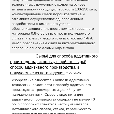
техногенных стружечных отходов на основе
титана и алюминия до дисперсности 100-150 мкм,
компактирование смеси порошков титана и
алюминия осуществляют одновременным
воздействием сжимающего усилия,
обеспечивающего плотность компактированного
материала 0,8-0,55 от плотности получаемого
сплава, и электрического тока плотностью 4-6 А/
мм2 с обеспечением синтеза интерметаллидного
сплава на основе алюминида титана.
Сырьё для способа аддитивного
производства, использующий это сырьё
способ аддитивного производства и
получаемые из него изделия
// 2754261
Изобретение относится к области аддитивных
технологий, в частности к способу аддитивного
производства трехмерных изделий путем
наплавления нити. Сырье в виде нити для
аддитивного производства содержит не менее 40
об.% способных спекаться частиц из металла,
металлического сплава, стекла, керамического
материала или их смеси и связующую