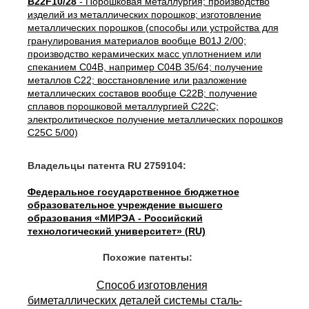
B22F10/28
- Порошковая металлургия; производство
изделий из металлических порошков; изготовление
металлических порошков (способы или устройства для
гранулирования материалов вообще B01J 2/00;
производство керамических масс уплотнением или
спеканием C04B, например C04B 35/64; получение
металлов C22; восстановление или разложение
металлических составов вообще C22B; получение
сплавов порошковой металлургией C22C;
электролитическое получение металлических порошков
C25C 5/00)
Владельцы патента RU 2759104:
Федеральное государственное бюджетное
образовательное учреждение высшего
образования «МИРЭА - Российский
технологический университет» (RU)
Похожие патенты:
Способ изготовления
биметаллических деталей системы сталь-