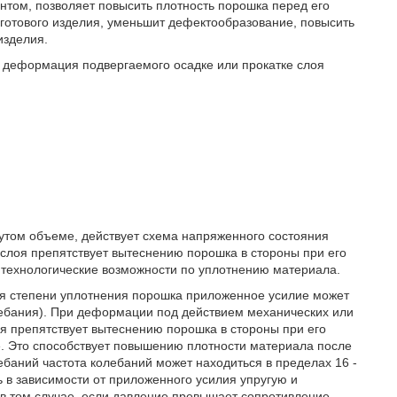
том, позволяет повысить плотность порошка перед его
 готового изделия, уменьшит дефектообразование, повысить
изделия.
 деформация подвергаемого осадке или прокатке слоя
утом объеме, действует схема напряженного состояния
 слоя препятствует вытеснению порошка в стороны при его
технологические возможности по уплотнению материала.
я степени уплотнения порошка приложенное усилие может
лебания). При деформации под действием механических или
я препятствует вытеснению порошка в стороны при его
. Это способствует повышению плотности материала после
баний частота колебаний может находиться в пределах 16 -
 в зависимости от приложенного усилия упругую и
 том случае, если давление превышает сопротивление