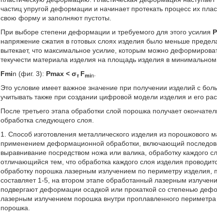
частиц упругой деформации и начинает протекать процесс их пл
свою форму и заполняют пустоты.
При выборе степени деформации и требуемого для этого усилия
напряжение сжатия в готовых слоях изделия было меньше предела 
вытекает, что максимальное усилие, которым можно деформирова
текучести материала изделия на площадь изделия в минимальном
Fmi
n (фиг. 3):
Рmax < σ
F
.
т
mi
n
Это условие имеет важное значение при получении изделий с бо
учитывать также при создании цифровой модели изделия и его ра
После третьего этапа обработки слой порошка получает окончател
обработка следующего слоя.
1. Способ изготовления металлического изделия из порошкового 
применением деформационной обработки, включающий последова
выравнивание посредством ножа или валика, обработку каждого 
отличающийся тем, что обработка каждого слоя изделия проводитс
обработку порошка лазерным излучением по периметру изделия, 
составляет 1-5, на втором этапе обработанный лазерным излучен
подвергают деформации осадкой или прокаткой со степенью дефор
лазерным излучением порошка внутри проплавленного периметра 
порошка.