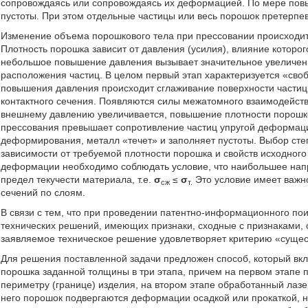
сопровождаясь или сопровождаясь их деформацией. По мере повы
пустоты. При этом отдельные частицы или весь порошок претерп
Изменение объема порошкового тела при прессовании происходит 
Плотность порошка зависит от давления (усилия), влияние которог
небольшое повышение давления вызывает значительное увеличение
расположения частиц. В целом первый этап характеризуется «св
повышения давления происходит сглаживание поверхности частиц з
контактного сечения. Появляются силы межатомного взаимодействи
внешнему давлению увеличивается, повышение плотности порошко
прессования превышает сопротивление частиц упругой деформации
деформирования, металл «течет» и заполняет пустоты. Выбор ст
зависимости от требуемой плотности порошка и свойств исходного
деформации необходимо соблюдать условие, что наибольшее напр
предел текучести материала, т.е.
σ
≤
σ
Это условие имеет важн
сж
т.
сечений по слоям.
В связи с тем, что при проведении патентно-информационного по
технических решений, имеющих признаки, сходные с признаками,
заявляемое техническое решение удовлетворяет критерию «сущес
Для решения поставленной задачи предложен способ, который вкл
порошка заданной толщины в три этапа, причем на первом этапе 
периметру (границе) изделия, на втором этапе обработанный ла
него порошок подвергаются деформации осадкой или прокаткой, н