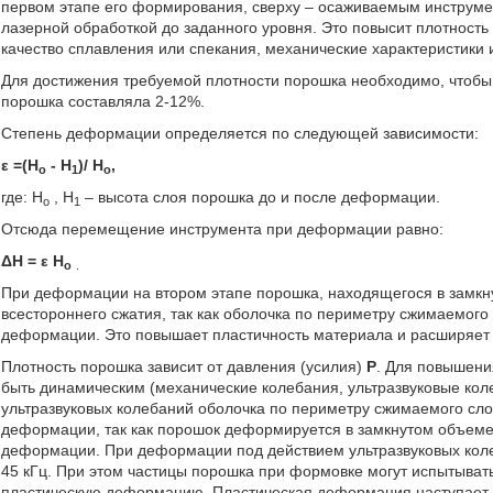
первом этапе его формирования, сверху – осаживаемым инструмен
лазерной обработкой до заданного уровня. Это повысит плотность
качество сплавления или спекания, механические характеристики 
Для достижения требуемой плотности порошка необходимо, чтобы
порошка составляла 2-12%.
Степень деформации определяется по следующей зависимости:
ε =(H
- H
)/ H
,
о
1
о
где: H
, H
– высота слоя порошка до и после деформации.
о
1
Отсюда перемещение инструмента при деформации равно:
ΔH = ε H
о
.
При деформации на втором этапе порошка, находящегося в замкн
всестороннего сжатия, так как оболочка по периметру сжимаемого
деформации. Это повышает пластичность материала и расширяет 
Плотность порошка зависит от давления (усилия)
Р
. Для повышени
быть динамическим (механические колебания, ультразвуковые ко
ультразвуковых колебаний оболочка по периметру сжимаемого сло
деформации, так как порошок деформируется в замкнутом объеме
деформации. При деформации под действием ультразвуковых коле
45 кГц. При этом частицы порошка при формовке могут испытывать
пластическую деформацию. Пластическая деформация наступает в