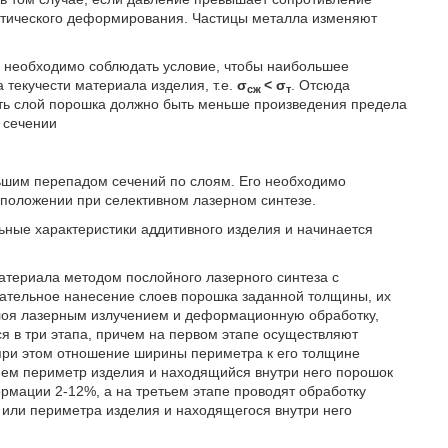
астического деформирования. Частицы металла изменяют
Р
необходимо соблюдать условие, чтобы наибольшее
текучести материала изделия, т.е.
σ
< σ
. Отсюда
сж
т
ть слой порошка должно быть меньше произведения предела
 сечении
льшим перепадом сечений по слоям. Его необходимо
сположении при селективном лазерном синтезе.
ьные характеристики аддитивного изделия и начинается
материала методом послойного лазерного синтеза с
тельное нанесение слоев порошка заданной толщины, их
слоя лазерным излучением и деформационную обработку,
я в три этапа, причем на первом этапе осуществляют
при этом отношение ширины периметра к его толщине
ием периметр изделия и находящийся внутри него порошок
мации 2-12%, а на третьем этапе проводят обработку
или периметра изделия и находящегося внутри него