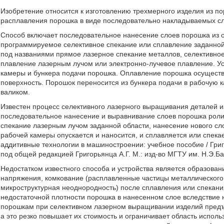
Изобретение относится к изготовлению трехмерного изделия из п
расплавления порошка в виде последовательно накладываемых сл
Способ включает последовательное нанесение слоев порошка из о
программируемое селективное спекание или сплавление заданной 
под названиями прямое лазерное спекание металлов, селективное
плавление лазерным лучом или электронно-лучевое плавление. Ус
камеры и бункера подачи порошка. Оплавление порошка осущест
поверхность. Порошок переносится из бункера подачи в рабочую 
валиком.
Известен процесс селективного лазерного выращивания деталей и
последовательное нанесение и выравнивание слоев порошка роли
спекание лазерным лучом заданной области, нанесение нового сл
рабочей камеры опускается и наносится, и сплавляется или спека
аддитивные технологии в машиностроении: учебное пособие / Григор
под общей редакцией Григорьянца А.Г. М.: изд-во МГТУ им. Н.Э.Бау
Недостатком известного способа и устройства является образован
напряжения, комкование (расплавленные частицы металлического
микроструктурная неоднородность) после сплавления или спекан
недостаточной плотности порошка в нанесенном слое вследствие
порошкам при селективном лазерном выращивании изделий предъ
а это резко повышает их стоимость и ограничивает область испол