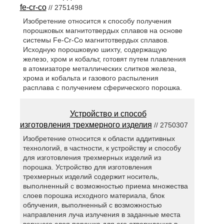
fe-cr-co
// 2751498
Изобретение относится к способу получения
порошковых магнитотвердых сплавов на основе
системы Fe-Cr-Co магнитотвердых сплавов.
Исходную порошковую шихту, содержащую
железо, хром и кобальт, готовят путем плавления
в атомизаторе металлических слитков железа,
хрома и кобальта и газового распыления
расплава с получением сферического порошка.
Устройство и способ
изготовления трехмерного изделия
// 2750307
Изобретение относится к области аддитивных
технологий, в частности, к устройству и способу
для изготовления трехмерных изделий из
порошка. Устройство для изготовления
трехмерных изделий содержит носитель,
выполненный с возможностью приема множества
слоев порошка исходного материала, блок
облучения, выполненный с возможностью
направления луча излучения в заданные места
верхнего слоя порошка для его отверждения в