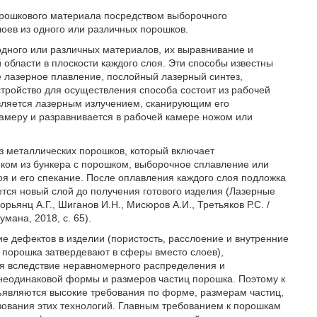
орошкового материала посредством выборочного
оев из одного или различных порошков.
дного или различных материалов, их выравнивание и
области в плоскости каждого слоя. Эти способы известны
 лазерное плавление, послойный лазерный синтез,
тройство для осуществления способа состоит из рабочей
вляется лазерным излучением, сканирующим его
камеру и разравнивается в рабочей камере ножом или
з металлических порошков, который включает
ком из бункера с порошком, выборочное сплавление или
оя и его спекание. После оплавления каждого слоя подложка
ется новый слой до получения готового изделия (Лазерные
ьянц А.Г., Шиганов И.Н., Мисюров А.И., Третьяков Р.С. /
мана, 2018, с. 65).
ие дефектов в изделии (пористость, расслоение и внутренние
 порошка затвердевают в сферы вместо слоев),
ия вследствие неравномерного распределения и
 неодинаковой формы и размеров частиц порошка. Поэтому к
являются высокие требования по форме, размерам частиц,
ьзования этих технологий. Главным требованием к порошкам