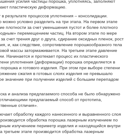
шения усилия частицы порошка, уплотняясь, заполняют
евают пластическую деформацию.
в результате процессов уплотнения – консолидации.
о можно условно разделить на три этапа. На первом этапе
 плотности за счет уменьшения пустот и более плотного
ободным» перемещением частиц. На втором этапе по мере
а счет трения друг о друга, сдирание оксидных пленок, рост
я, и, как следствие, сопротивление порошкообразного тела
вой массы затормаживается. На третьем этапе давление
. Начинается и протекает процесс их пластического
епени уплотнения (деформации) порошка определяется в
 порошка и готового изделия. При этом при выборе степени
яжение сжатия в готовых слоях изделия не превышало
ое значение при получении изделий с большим перепадом
иска и анализа предлагаемого способа не было обнаружено
 отличающими предлагаемый способ от прототипа,
твенные отличия».
ючает обработку каждого нанесенного и выравненного слоя
производится обработка порошка лазерным излучением по
зерным излучением периметр изделия и находящийся внутри
а третьем этапе производится обработка лазерным