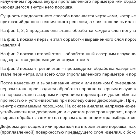
излучением порошка внутри проплавленного периметра или обраб
находящегося внутри него порошка.
Сущность предложенного способа поясняется чертежами, которые 
притязаний данного технического решения, а являются лишь илл
На фиг. 1, 2, 3 представлены этапы обработки каждого слоя получ
На фиг. 1 показан первый этап обработки выравненного слоя поро
изделия 4.
На фиг. 2 показан второй этап – обработанный лазерным излучен
подвергаются деформации инструментом 5.
На фиг. 3 показан третий этап – производится обработка лазерны
этапе периметра или всего слоя (проплавленного периметра и по
После нанесения и выравнивания ножом или валиком 6 очередного
первом этапе производится обработка порошка лазерным излучен
на первом этапе лазерным излучением периметра изделия «
b
» вы
прочностью и устойчивостью при последующей деформации. При 
изнутри сжимаемым порошком. На основе анализа напряженно-де
устойчивости при деформации и с учетом размеров изделия, пара
ширина обрабатываемого на первом этапе периметра выбирается 
Деформация осадкой или прокаткой на втором этапе порошка, нах
(проплавленной) поверхностью предыдущего слоя изделия, с бок