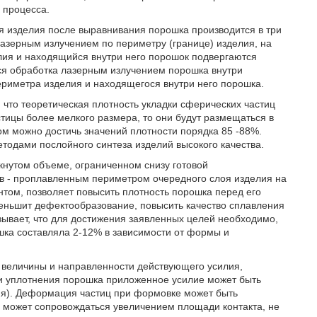
 процесса.
лоя изделия после выравнивания порошка производится в три
лазерным излучением по периметру (границе) изделия, на
ия и находящийся внутри него порошок подвергаются
ся обработка лазерным излучением порошка внутри
риметра изделия и находящегося внутри него порошка.
что теоретическая плотность укладки сферических частиц
тицы более мелкого размера, то они будут размещаться в
м можно достичь значений плотности порядка 85 -88%.
тодами послойного синтеза изделий высокого качества.
кнутом объеме, ограниченном снизу готовой
ов - проплавленным периметром очередного слоя изделия на
том, позволяет повысить плотность порошка перед его
меньшит дефектообразование, повысить качество сплавления
зывает, что для достижения заявленных целей необходимо,
шка составляла 2-12% в зависимости от формы и
 величины и направленности действующего усилия,
ни уплотнения порошка приложенное усилие может быть
ия). Деформация частиц при формовке может быть
ц может сопровождаться увеличением площади контакта, не