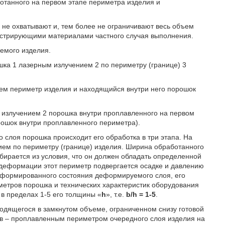
отанного на первом этапе периметра изделия и
не охватывают и, тем более не ограничивают весь объем
юстрирующими материалами частного случая выполнения.
аемого изделия.
шка 1 лазерным излучением 2 по периметру (границе) 3
ием периметр изделия и находящийся внутри него порошок
м излучением 2 порошка внутри проплавленного на первом
рошок внутри проплавленного периметра).
 слоя порошка происходит его обработка в три этапа. На
ием по периметру (границе) изделия. Ширина обработанного
бирается из условия, что он должен обладать определенной
деформации этот периметр подвергается осадке и давлению
формированного состояния деформируемого слоя, его
метров порошка и технических характеристик оборудования
в пределах 1-5 его толщины «
h
», т.е.
b/h = 1-5
.
одящегося в замкнутом объеме, ограниченном снизу готовой
ов – проплавленным периметром очередного слоя изделия на