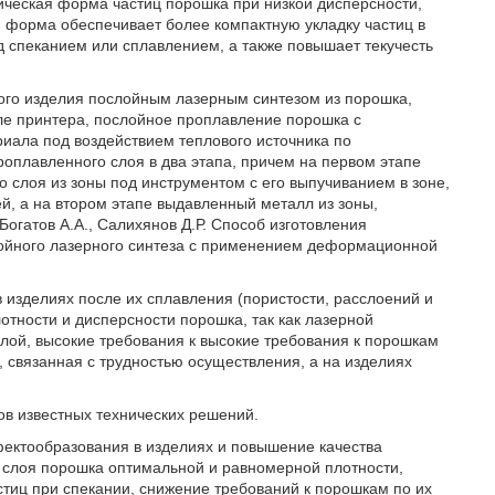
ическая форма частиц порошка при низкой дисперсности,
 форма обеспечивает более компактную укладку частиц в
 спеканием или сплавлением, а также повышает текучесть
.
ого изделия послойным лазерным синтезом из порошка,
ле принтера, послойное проплавление порошка с
иала под воздействием теплового источника по
плавленного слоя в два этапа, причем на первом этапе
слоя из зоны под инструментом с его выпучиванием в зоне,
, а на втором этапе выдавленный металл из зоны,
огатов А.А., Салихянов Д.Р. Способ изготовления
лойного лазерного синтеза с применением деформационной
 изделиях после их сплавления (пористости, расслоений и
тности и дисперсности порошка, так как лазерной
лой, высокие требования к высокие требования к порошкам
, связанная с трудностью осуществления, а на изделиях
ов известных технических решений.
фектообразования в изделиях и повышение качества
о слоя порошка оптимальной и равномерной плотности,
тиц при спекании, снижение требований к порошкам по их