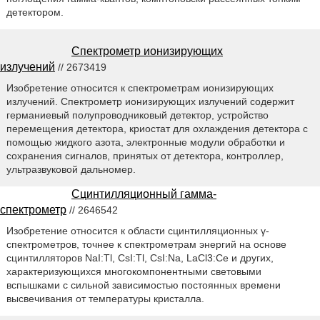
детектором.
Спектрометр ионизирующих
излучений
// 2673419
Изобретение относится к спектрометрам ионизирующих
излучений. Спектрометр ионизирующих излучений содержит
германиевый полупроводниковый детектор, устройство
перемещения детектора, криостат для охлаждения детектора с
помощью жидкого азота, электронные модули обработки и
сохранения сигналов, принятых от детектора, контроллер,
ультразвуковой дальномер.
Сцинтилляционный гамма-
спектрометр
// 2646542
Изобретение относится к области сцинтилляционных γ-
спектрометров, точнее к спектрометрам энергий на основе
сцинтилляторов NaI:Tl, CsI:Tl, CsI:Na, LaCl3:Ce и других,
характеризующихся многокомпонентными световыми
вспышками с сильной зависимостью постоянных времени
высвечивания от температуры кристалла.