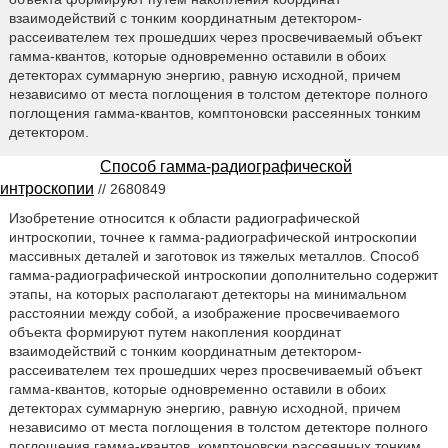
взаимодействий с тонким координатным детектором-
рассеивателем тех прошедших через просвечиваемый объект
гамма-квантов, которые одновременно оставили в обоих
детекторах суммарную энергию, равную исходной, причем
независимо от места поглощения в толстом детекторе полного
поглощения гамма-квантов, комптоновски рассеянных тонким
детектором.
Способ гамма-радиографической
интроскопии
// 2680849
Изобретение относится к области радиографической
интроскопии, точнее к гамма-радиографической интроскопии
массивных деталей и заготовок из тяжелых металлов. Способ
гамма-радиографической интроскопии дополнительно содержит
этапы, на которых располагают детекторы на минимальном
расстоянии между собой, а изображение просвечиваемого
объекта формируют путем накопления координат
взаимодействий с тонким координатным детектором-
рассеивателем тех прошедших через просвечиваемый объект
гамма-квантов, которые одновременно оставили в обоих
детекторах суммарную энергию, равную исходной, причем
независимо от места поглощения в толстом детекторе полного
поглощения гамма-квантов, комптоновски рассеянных тонким