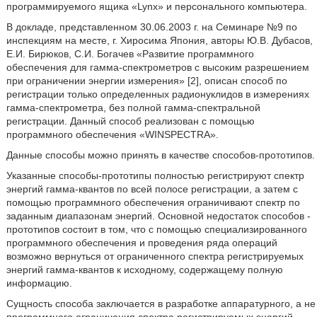
программируемого ящика «Lynx» и персонального компьютера.
В докладе, представленном 30.06.2003 г. на Семинаре №9 по
инспекциям на месте, г. Хиросима Япония, авторы Ю.В. Дубасов,
Е.И. Бирюков, С.И. Богачев «Развитие программного
обеспечения для гамма-спектрометров с высоким разрешением
при ограничении энергии измерения» [2], описан способ по
регистрации только определенных радионуклидов в измерениях
гамма-спектрометра, без полной гамма-спектральной
регистрации. Данный способ реализован с помощью
программного обеспечения «WINSPECTRA».
Данные способы можно принять в качестве способов-прототипов.
Указанные способы-прототипы полностью регистрируют спектр
энергий гамма-квантов по всей полосе регистрации, а затем с
помощью программного обеспечения ограничивают спектр по
заданным диапазонам энергий. Основной недостаток способов -
прототипов состоит в том, что с помощью специализированного
программного обеспечения и проведения ряда операций
возможно вернуться от ограниченного спектра регистрируемых
энергий гамма-квантов к исходному, содержащему полную
информацию.
Сущность способа заключается в разработке аппаратурного, а не
программного ограничения спектра регистрируемых энергий