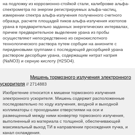
на подложку из коррозионно-стойкой стали, калибровке альфа-
спектрометра по энергии регистрируемых альфа-частиц,
измерении спектра альфа-излучения полученного счетного
образца, расчете площадей пиков альфа-излучения изотопов
урана в предварительно заданных энергетических интервалах,
причем предварительное выделение урана из пробы
осуществляют непосредственно из сернокислотного
технологического раствора путем сорбции на анионите с
пиридиновыми группами с последующей десорбцией урана
раствором десорбции урана, содержащим нитрат натрия
(NaNO3) и серную кислоту (H2SO4).
Мишень тормозного излучения электронного
ускорителя
// 2714883
Изобретение относится к мишени тормозного излучения
электронного ускорителя. Мишень содержит расположенные
последовательно по ходу излучения, входной и выходной
коллиматоры с проходными отверстиями на оси и
размещенный между ними конвертер тормозного излучения,
выполненный из материала с толщиной, обеспечивающей
максимальный выход ТИ в направлении прохождения пучка, и
канал охлаждения.