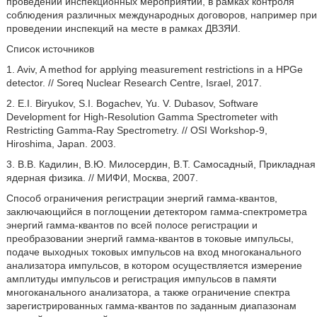
проведении инспекционных мероприятий, в рамках контроля
соблюдения различных международных договоров, например при
проведении инспекций на месте в рамках ДВЗЯИ.
Список источников
1. Aviv, A method for applying measurement restrictions in a HPGe
detector. // Soreq Nuclear Research Centre, Israel, 2017.
2. E.I. Biryukov, S.I. Bogachev, Yu. V. Dubasov, Software
Development for High-Resolution Gamma Spectrometer with
Restricting Gamma-Ray Spectrometry. // OSI Workshop-9,
Hiroshima, Japan. 2003.
3. B.B. Кадилин, В.Ю. Милосердин, B.T. Самосадный, Прикладная
ядерная физика. // МИФИ, Москва, 2007.
Способ ограничения регистрации энергий гамма-квантов,
заключающийся в поглощении детектором гамма-спектрометра
энергий гамма-квантов по всей полосе регистрации и
преобразовании энергий гамма-квантов в токовые импульсы,
подаче выходных токовых импульсов на вход многоканального
анализатора импульсов, в котором осуществляется измерение
амплитуды импульсов и регистрация импульсов в памяти
многоканального анализатора, а также ограничение спектра
зарегистрированных гамма-квантов по заданным диапазонам