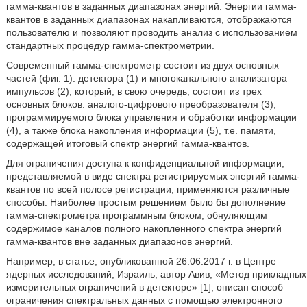
гамма-квантов в заданных диапазонах энергий. Энергии гамма-
квантов в заданных диапазонах накапливаются, отображаются
пользователю и позволяют проводить анализ с использованием
стандартных процедур гамма-спектрометрии.
Современный гамма-спектрометр состоит из двух основных
частей (фиг. 1): детектора (1) и многоканального анализатора
импульсов (2), который, в свою очередь, состоит из трех
основных блоков: аналого-цифрового преобразователя (3),
программируемого блока управления и обработки информации
(4), а также блока накопления информации (5), т.е. памяти,
содержащей итоговый спектр энергий гамма-квантов.
Для ограничения доступа к конфиденциальной информации,
представляемой в виде спектра регистрируемых энергий гамма-
квантов по всей полосе регистрации, применяются различные
способы. Наиболее простым решением было бы дополнение
гамма-спектрометра программным блоком, обнуляющим
содержимое каналов полного накопленного спектра энергий
гамма-квантов вне заданных диапазонов энергий.
Например, в статье, опубликованной 26.06.2017 г. в Центре
ядерных исследований, Израиль, автор Авив, «Метод прикладных
измерительных ограничений в детекторе» [1], описан способ
ограничения спектральных данных с помощью электронного