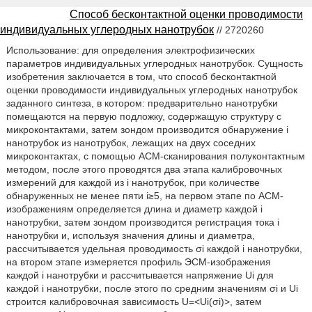
Способ бесконтактной оценки проводимости
индивидуальных углеродных нанотрубок
// 2720260
Использование: для определения электрофизических
параметров индивидуальных углеродных нанотрубок. Сущность
изобретения заключается в том, что способ бесконтактной
оценки проводимости индивидуальных углеродных нанотрубок
заданного синтеза, в котором: предварительно нанотрубки
помещаются на первую подложку, содержащую структуру с
микроконтактами, затем зондом производится обнаружение i
нанотрубок из нанотрубок, лежащих на двух соседних
микроконтактах, с помощью АСМ-сканирования полуконтактным
методом, после этого проводятся два этапа калибровочных
измерений для каждой из i нанотрубок, при количестве
обнаруженных не менее пяти i≥5, на первом этапе по АСМ-
изображениям определяется длина и диаметр каждой i
нанотрубки, затем зондом производится регистрация тока i
нанотрубки и, используя значения длины и диаметра,
рассчитывается удельная проводимость σi каждой i нанотрубки,
на втором этапе измеряется профиль ЭСМ-изображения
каждой i нанотрубки и рассчитывается напряжение Ui для
каждой i нанотрубки, после этого по средним значениям σi и Ui
строится калибровочная зависимость U=<Ui(σi)>, затем