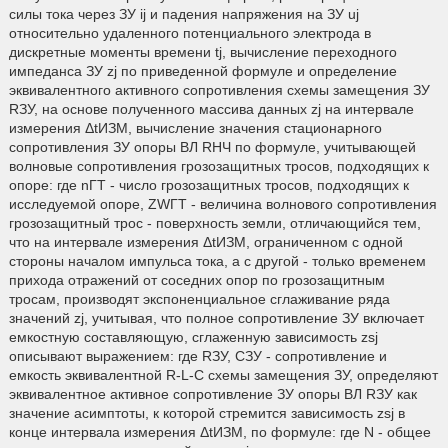
силы тока через ЗУ ij и падения напряжения на ЗУ uj
относительно удаленного потенциального электрода в
дискретные моменты времени tj, вычисление переходного
импеданса ЗУ zj по приведенной формуле и определение
эквивалентного активного сопротивления схемы замещения ЗУ
RЗУ, на основе полученного массива данных zj на интервале
измерения ΔtИЗМ, вычисление значения стационарного
сопротивления ЗУ опоры ВЛ RНЧ по формуле, учитывающей
волновые сопротивления грозозащитных тросов, подходящих к
опоре: где nГТ - число грозозащитных тросов, подходящих к
исследуемой опоре, ZWГТ - величина волнового сопротивления
грозозащитный трос - поверхность земли, отличающийся тем,
что на интервале измерения ΔtИЗМ, ограниченном с одной
стороны началом импульса тока, а с другой - только временем
прихода отражений от соседних опор по грозозащитным
тросам, производят экспоненциальное сглаживание ряда
значений zj, учитывая, что полное сопротивление ЗУ включает
емкостную составляющую, сглаженную зависимость zsj
описывают выражением: где RЗУ, СЗУ - сопротивление и
емкость эквивалентной R-L-C схемы замещения ЗУ, определяют
эквивалентное активное сопротивление ЗУ опоры ВЛ RЗУ как
значение асимптоты, к которой стремится зависимость zsj в
конце интервала измерения ΔtИЗМ, по формуле: где N - общее