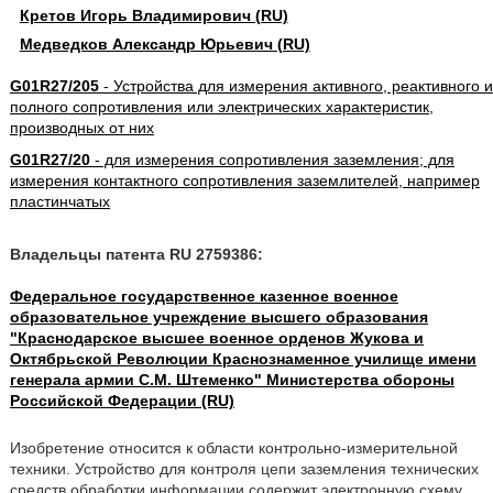
Кретов Игорь Владимирович (RU)
Медведков Александр Юрьевич (RU)
G01R27/205
- Устройства для измерения активного, реактивного и
полного сопротивления или электрических характеристик,
производных от них
G01R27/20
- для измерения сопротивления заземления; для
измерения контактного сопротивления заземлителей, например
пластинчатых
Владельцы патента RU 2759386:
Федеральное государственное казенное военное
образовательное учреждение высшего образования
"Краснодарское высшее военное орденов Жукова и
Октябрьской Революции Краснознаменное училище имени
генерала армии С.М. Штеменко" Министерства обороны
Российской Федерации (RU)
Изобретение относится к области контрольно-измерительной
техники. Устройство для контроля цепи заземления технических
средств обработки информации содержит электронную схему,