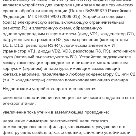
является устройство для контроля цепи заземления технических
средств обработки информации (Патент №2599379 Российская
Федерация, МПК Н02Н 9/00 (2006.01)). Устройство содержит
(фиг.1) электрическую ветвь, включающую ограничительный
резистор R1 и электронную схему, образованную
однополупериодным выпрямителем (диод VD1, конденсатор С1),
нагруженным на резистор R2, узлом сравнения (компараторы
D1.1, D1.2, резисторы R3-R7), логическим элементом И
(транзистор VT1, диоды VD2, VD3, резисторы R8, R9), источником
звука (активный пьезоизлучатель В1). Устройство подключается
между токоведущим проводом сети питания и металлическим
корпусом (экраном) аппаратуры, имеющим заземляющий
контакт, например, параллельно любому конденсатору С1 или С2
(т.н. Y конденсаторы) сетевого помехоподавляющего фильтра.
Недостатками устройства-прототипа являются:
снижение сопротивления изоляции технического средства и сети
электропитания;
увеличение тока утечки в заземляющем проводнике;
нарушение симметрии электрической цепи сетевого
помехоподавляющего фильтра, что вызывает ухудшение его
фильтрующих свойств и, как следствие, снижение устойчивости