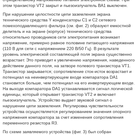
этом транзистор VT2 закрыт и пьезоизлучатель ВА1 выключен.
При нарушении целостности цепи заземления экрана
технического средства Y конденсаторы С1 и С2 сетевого
помехоподавляющего фильтра (см. фиг. 2) образуют емкостной
делитель и на экране (корпусе) технического средства
относительно проводников сети электропитания возникает
напряжение, примерно равное половине питающего напряжения
(110 В для сети с напряжением 220 В/50 Гц). В результате
уровень электрической составляющей поля экрана существенно
возрастает. Это приводит к увеличению напряжения, наведенного
действием данного поля, на затворе полевого транзистора VT1.
Транзистор закрывается; сопротивление сток-исток возрастает и
потенциал на неинвертирующем входе компаратора DA1
становится больше, чем потенциал на его инвертирующем входе.
На выходе компаратора DA1 устанавливается сигнал логической
единицы, который открывает транзистор VT2 и включает
пьезоизлучатель. Устройство выдает звуковой сигнал о
нарушении цепи заземления. Регулировка чувствительности
устройства осуществляется регулированием значения опорного
напряжения компаратора за счет изменения сопротивления
переменного резистора R3.
По схеме заявляемого устройства (фиг. 3) был собран