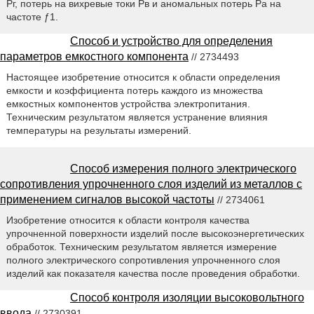
Рг, потерь на вихревые токи Рв и аномальных потерь Ра на
частоте ƒ1.
Способ и устройство для определения
параметров емкостного компонента
// 2734493
Настоящее изобретение относится к области определения
емкости и коэффициента потерь каждого из множества
емкостных компонентов устройства электропитания.
Техническим результатом является устранение влияния
температуры на результаты измерений.
Способ измерения полного электрического
сопротивления упрочненного слоя изделий из металлов с
применением сигналов высокой частоты
// 2734061
Изобретение относится к области контроля качества
упрочненной поверхности изделий после высокоэнергетических
обработок. Техническим результатом является измерение
полного электрического сопротивления упрочненного слоя
изделий как показателя качества после проведения обработки.
Способ контроля изоляции высоковольтного
ввода
// 2730391