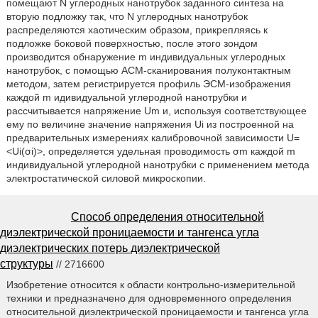
помещают N углеродных нанотрубок заданного синтеза на
вторую подложку так, что N углеродных нанотрубок
распределяются хаотическим образом, прикрепляясь к
подложке боковой поверхностью, после этого зондом
производится обнаружение m индивидуальных углеродных
нанотрубок, с помощью АСМ-сканирования полуконтактным
методом, затем регистрируется профиль ЭСМ-изображения
каждой m идивидуальной углеродной нанотрубки и
рассчитывается напряжение Um и, используя соответствующее
ему по величине значение напряжения Ui из построенной на
предварительных измерениях калибровочной зависимости U=
<Ui(σi)>, определяется удельная проводимость σm каждой m
индивидуальной углеродной нанотрубки с применением метода
электростатической силовой микроскопии.
Способ определения относительной
диэлектрической проницаемости и тангенса угла
диэлектрических потерь диэлектрической
структуры
// 2716600
Изобретение относится к области контрольно-измерительной
техники и предназначено для одновременного определения
относительной диэлектрической проницаемости и тангенса угла