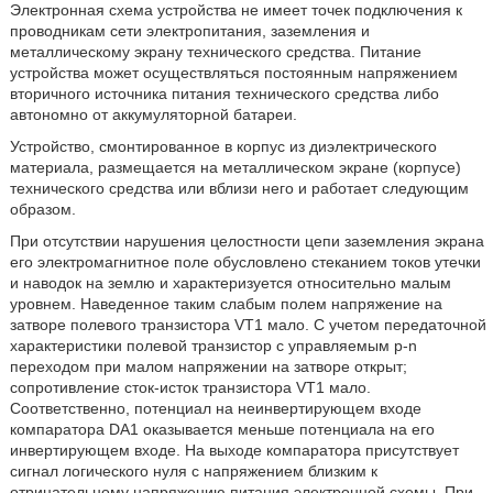
Электронная схема устройства не имеет точек подключения к
проводникам сети электропитания, заземления и
металлическому экрану технического средства. Питание
устройства может осуществляться постоянным напряжением
вторичного источника питания технического средства либо
автономно от аккумуляторной батареи.
Устройство, смонтированное в корпус из диэлектрического
материала, размещается на металлическом экране (корпусе)
технического средства или вблизи него и работает следующим
образом.
При отсутствии нарушения целостности цепи заземления экрана
его электромагнитное поле обусловлено стеканием токов утечки
и наводок на землю и характеризуется относительно малым
уровнем. Наведенное таким слабым полем напряжение на
затворе полевого транзистора VT1 мало. С учетом передаточной
характеристики полевой транзистор с управляемым р-n
переходом при малом напряжении на затворе открыт;
сопротивление сток-исток транзистора VT1 мало.
Соответственно, потенциал на неинвертирующем входе
компаратора DA1 оказывается меньше потенциала на его
инвертирующем входе. На выходе компаратора присутствует
сигнал логического нуля с напряжением близким к
отрицательному напряжению питания электронной схемы. При