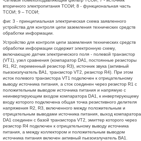
-сетевой помехоподавляющий фильтр ТСОИ; 7 - источник
вторичного электропитания ТСОИ; 8 - функциональная часть
ТСОИ; 9 – ТСОИ;
фиг. 3 - принципиальная электрическая схема заявленного
устройства для контроля цепи заземления технических средств
обработки информации.
Устройство для контроля цепи заземления технических средств
обработки информации содержит электронную схему,
включающую датчик электрического поля - полевой транзистор
(VT1), узел сравнения (компаратор DA1, постоянные резисторы
R1, R2, переменный резистор R3), источник звука (активный
пьезоизлучатель ВА1, транзистор VT2, резистор R4). При этом
исток полевого транзистора VT1 подключен к отрицательному
выводу источника питания, а сток соединен через резистор R1 с
положительным выводом источника питания и напрямую с
неинвертирующим входом компаратора DA1, к инвертирующему
входу которого подключена общая точка резистивного делителя
напряжения R2, R3, включенного между положительным и
отрицательным выводами источника питания, выход компаратора
DA1 соединен с базой транзистора VT2, эмиттер которого через
резистор R4 подключен к отрицательному выводу источника
питания, а между коллектором и положительным выводом
источника питания включен активный пьезоизлучатель ВА1.