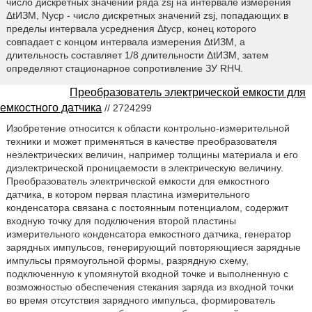
число дискретных значений ряда zsj на интервале измерения
ΔtИЗМ, Nуср - число дискретных значений zsj, попадающих в
пределы интервала усреднения Δtуср, конец которого
совпадает с концом интервала измерения ΔtИЗМ, а
длительность составляет 1/8 длительности ΔtИЗМ, затем
определяют стационарное сопротивление ЗУ RНЧ.
Преобразователь электрической емкости для
емкостного датчика
// 2724299
Изобретение относится к области контрольно-измерительной
техники и может применяться в качестве преобразователя
неэлектрических величин, например толщины материала и его
диэлектрической проницаемости в электрическую величину.
Преобразователь электрической емкости для емкостного
датчика, в котором первая пластина измерительного
конденсатора связана с постоянным потенциалом, содержит
входную точку для подключения второй пластины
измерительного конденсатора емкостного датчика, генератор
зарядных импульсов, генерирующий повторяющиеся зарядные
импульсы прямоугольной формы, разрядную схему,
подключенную к упомянутой входной точке и выполненную с
возможностью обеспечения стекания заряда из входной точки
во время отсутствия зарядного импульса, формирователь