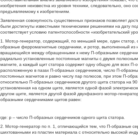
изобретения неизвестна из уровня техники, следовательно, оно с
предъявляемому к изобретениям.
Заявленная совокупность существенных признаков позволяет дости
были достигнуты известными техническими решениями на дату по
соответствует условию патентоспособности «изобретательский уро
1. Мотор-генератор, содержащий, по меньшей мере, один статор,
образные ферромагнитные сердечники, и ротор, выполненный из н
вращающийся между обращенными к нему П-образными сердечник
радиально установленные постоянные магниты с двумя полюсным
магните, а каждый щит статора содержит одну общую для всех П-
расположенную в пазах П-образных сердечников, число П-образны
постоянных магнитов и равно числу пар полюсов, при этом П-обра
относительно П-образных сердечников другого щита статора на 90
установленная на одном щите, является одной фазой электрическ
другом щите, является другой фазой двухфазного мотор-генератор
образными сердечниками щитов равен:
где: р – число П-образных сердечников одного щита статора.
2. Мотор-генератор по п. 1, отличающийся тем, что П-образные 
шихтованными из пластин материала с относительно высокой инд