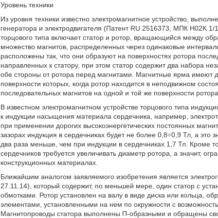
Уровень техники
Из уровня техники известно электромагнитное устройство, выполн
генератора и электродвигателя (Патент RU 2516373, МПК Н02K 1/18
торцового типа включает статор и ротор, вращающийся между об
множество магнитов, распределенных через одинаковые интервал
расположены так, что они образуют на поверхностях ротора пос
направленных к статору, при этом статор содержит два набора н
обе стороны от ротора перед магнитами. Магнитные ярма имеют 
поверхности которых, когда ротор находится в неподвижном сост
последовательных магнитов на одной и той же поверхности ротора
В известном электромагнитном устройстве торцового типа индукци
к индукции насыщения материала сердечника, например, электроте
при применении дорогих высокоэнергетических постоянных магни
зазорах индукция в сердечниках будет не более 0,8÷0,9 Тл, а это 
два раза меньше, чем при индукции в сердечниках 1,7 Тл. Кроме 
сердечников требуется увеличивать диаметр ротора, а значит, ог
конструкционных материалах.
Ближайшим аналогом заявляемого изобретения является электрог
27.11.14), который содержит, по меньшей мере, один статор с ус
обмотками. Ротор установлен на валу в виде диска или кольца, о
элементами, установленными на нем по окружности с возможность
Магнитопроводы статора выполнены П-образными и обращены св