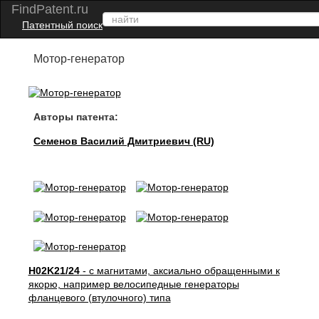
FindPatent.ru
Патентный поиск
Мотор-генератор
Авторы патента:
Семенов Василий Дмитриевич (RU)
H02K21/24
- с магнитами, аксиально обращенными к
якорю, например велосипедные генераторы
фланцевого (втулочного) типа