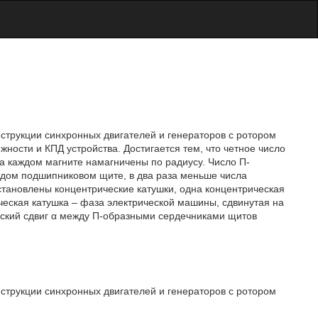
онструкции синхронных двигателей и генераторов с ротором
ности и КПД устройства. Достигается тем, что четное число
а каждом магните намагничены по радиусу. Число П-
ждом подшипниковом щите, в два раза меньше числа
становлены концентрические катушки, одна концентрическая
ческая катушка – фаза электрической машины, сдвинутая на
еский сдвиг α между П-образными сердечниками щитов
онструкции синхронных двигателей и генераторов с ротором