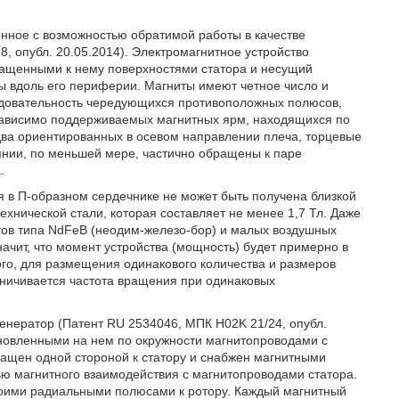
енное с возможностью обратимой работы в качестве
, опубл. 20.05.2014). Электромагнитное устройство
ращенными к нему поверхностями статора и несущий
ы вдоль его периферии. Магниты имеют четное число и
ледовательность чередующихся противоположных полюсов,
езависимо поддерживаемых магнитных ярм, находящихся по
два ориентированных в осевом направлении плеча, торцевые
оянии, по меньшей мере, частично обращены к паре
.
я в П-образном сердечнике не может быть получена близкой
хнической стали, которая составляет не менее 1,7 Тл. Даже
тов типа NdFeB (неодим-железо-бор) и малых воздушных
значит, что момент устройства (мощность) будет примерно в
того, для размещения одинакового количества и размеров
раничивается частота вращения при одинаковых
енератор (Патент RU 2534046, МПК Н02K 21/24, опубл.
тановленными на нем по окружности магнитопроводами с
бращен одной стороной к статору и снабжен магнитными
ю магнитного взаимодействия с магнитопроводами статора.
оими радиальными полюсами к ротору. Каждый магнитный