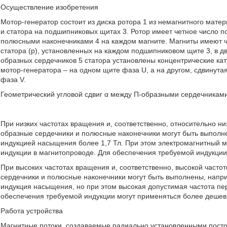
Осуществление изобретения
Мотор-генератор состоит из диска ротора 1 из немагнитного мате
и статора на подшипниковых щитах 3. Ротор имеет четное число п
полюсными наконечниками 4 на каждом магните. Магниты имеют 
статора (р), установленных на каждом подшипниковом щите 3, в д
образных сердечников 5 статора установлены концентрические кат
мотор-генератора – на одном щите фаза U, а на другом, сдвинута
фаза V.
Геометрический угловой сдвиг α между П-образными сердечниками 
При низких частотах вращения и, соответственно, относительно н
образные сердечники и полюсные наконечники могут быть выполне
индукцией насыщения более 1,7 Тл. При этом электромагнитный 
индукции в магнитопроводе. Для обеспечения требуемой индукции
При высоких частотах вращения и, соответственно, высокой част
сердечники и полюсные наконечники могут быть выполнены, наприм
индукция насыщения, но при этом высокая допустимая частота пе
обеспечения требуемой индукции могут применяться более дешев
Работа устройства
Магнитные потоки, создаваемые радиально установленными пост