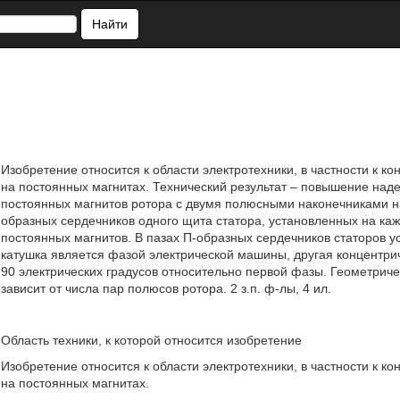
Найти
Изобретение относится к области электротехники, в частности к к
на постоянных магнитах. Технический результат – повышение надеж
постоянных магнитов ротора с двумя полюсными наконечниками н
образных сердечников одного щита статора, установленных на ка
постоянных магнитов. В пазах П-образных сердечников статоров у
катушка является фазой электрической машины, другая концентри
90 электрических градусов относительно первой фазы. Геометрич
зависит от числа пар полюсов ротора. 2 з.п. ф-лы, 4 ил.
Область техники, к которой относится изобретение
Изобретение относится к области электротехники, в частности к к
на постоянных магнитах.