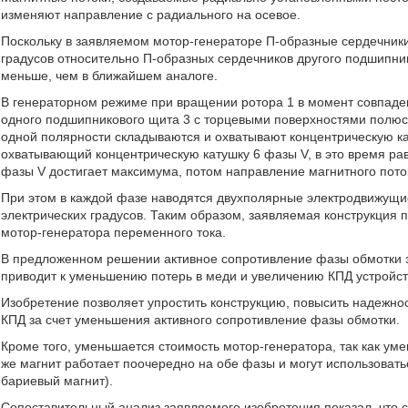
изменяют направление с радиального на осевое.
Поскольку в заявляемом мотор-генераторе П-образные сердечники
градусов относительно П-образных сердечников другого подшипни
меньше, чем в ближайшем аналоге.
В генераторном режиме при вращении ротора 1 в момент совпаде
одного подшипникового щита 3 с торцевыми поверхностями полюс
одной полярности складываются и охватывают концентрическую ка
охватывающий концентрическую катушку 6 фазы V, в это время рав
фазы V достигает максимума, потом направление магнитного поток
При этом в каждой фазе наводятся двухполярные электродвижущие
электрических градусов. Таким образом, заявляемая конструкция
мотор-генератора переменного тока.
В предложенном решении активное сопротивление фазы обмотки з
приводит к уменьшению потерь в меди и увеличению КПД устройст
Изобретение позволяет упростить конструкцию, повысить надежно
КПД за счет уменьшения активного сопротивление фазы обмотки.
Кроме того, уменьшается стоимость мотор-генератора, так как ум
же магнит работает поочередно на обе фазы и могут использоват
бариевый магнит).
Сопоставительный анализ заявляемого изобретения показал, что 