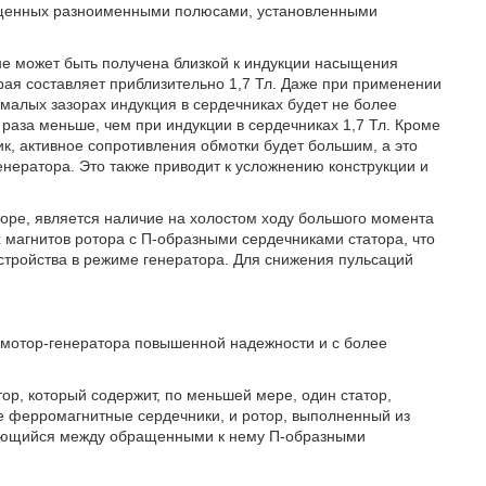
ращенных разноименными полюсами, установленными
не может быть получена близкой к индукции насыщения
рая составляет приблизительно 1,7 Тл. Даже при применении
малых зазорах индукция в сердечниках будет не более
а раза меньше, чем при индукции в сердечниках 1,7 Тл. Кроме
ик, активное сопротивления обмотки будет большим, а это
нератора. Это также приводит к усложнению конструкции и
торе, является наличие на холостом ходу большого момента
 магнитов ротора с П-образными сердечниками статора, что
стройства в режиме генератора. Для снижения пульсаций
 мотор-генератора повышенной надежности и с более
ор, который содержит, по меньшей мере, один статор,
 ферромагнитные сердечники, и ротор, выполненный из
щающийся между обращенными к нему П-образными