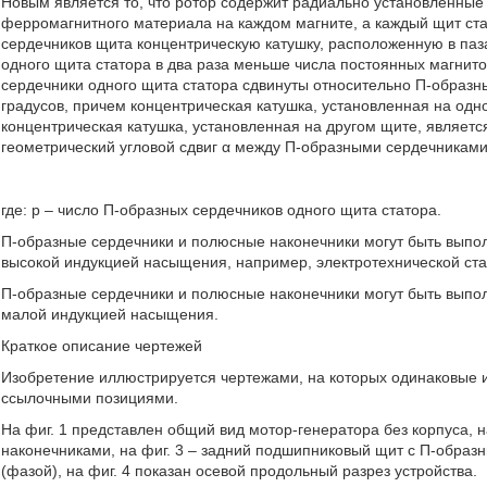
Новым является то, что ротор содержит радиально установленны
ферромагнитного материала на каждом магните, а каждый щит ст
сердечников щита концентрическую катушку, расположенную в паз
одного щита статора в два раза меньше числа постоянных магнито
сердечники одного щита статора сдвинуты относительно П-образны
градусов, причем концентрическая катушка, установленная на од
концентрическая катушка, установленная на другом щите, являетс
геометрический угловой сдвиг α между П-образными сердечниками
где: р – число П-образных сердечников одного щита статора.
П-образные сердечники и полюсные наконечники могут быть выпо
высокой индукцией насыщения, например, электротехнической ста
П-образные сердечники и полюсные наконечники могут быть выпо
малой индукцией насыщения.
Краткое описание чертежей
Изобретение иллюстрируется чертежами, на которых одинаковые 
ссылочными позициями.
На фиг. 1 представлен общий вид мотор-генератора без корпуса, 
наконечниками, на фиг. 3 – задний подшипниковый щит с П-образ
(фазой), на фиг. 4 показан осевой продольный разрез устройства.