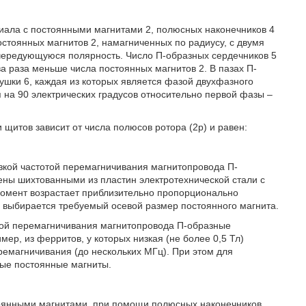
риала с постоянными магнитами 2, полюсных наконечников 4
остоянных магнитов 2, намагниченных по радиусу, с двумя
чередующуюся полярность. Число П-образных сердечников 5
ва раза меньше числа постоянных магнитов 2. В пазах П-
ушки 6, каждая из которых является фазой двухфазного
я на 90 электрических градусов относительно первой фазы –
щитов зависит от числа полюсов ротора (2р) и равен:
изкой частотой перемагничивания магнитопровода П-
ны шихтованными из пластин электротехнической стали с
момент возрастает приблизительно пропорционально
 выбирается требуемый осевой размер постоянного магнита.
отой перемагничивания магнитопровода П-образные
ер, из ферритов, у которых низкая (не более 0,5 Тл)
ремагничивания (до нескольких МГц). При этом для
ые постоянные магниты.
оянными магнитами, при помощи полюсных наконечников