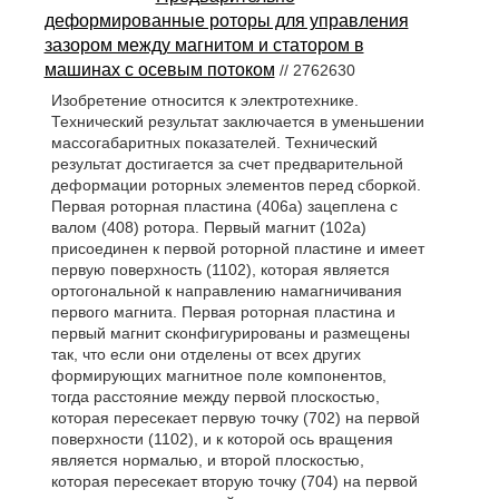
деформированные роторы для управления
зазором между магнитом и статором в
машинах с осевым потоком
// 2762630
Изобретение относится к электротехнике.
Технический результат заключается в уменьшении
массогабаритных показателей. Технический
результат достигается за счет предварительной
деформации роторных элементов перед сборкой.
Первая роторная пластина (406а) зацеплена с
валом (408) ротора. Первый магнит (102а)
присоединен к первой роторной пластине и имеет
первую поверхность (1102), которая является
ортогональной к направлению намагничивания
первого магнита. Первая роторная пластина и
первый магнит сконфигурированы и размещены
так, что если они отделены от всех других
формирующих магнитное поле компонентов,
тогда расстояние между первой плоскостью,
которая пересекает первую точку (702) на первой
поверхности (1102), и к которой ось вращения
является нормалью, и второй плоскостью,
которая пересекает вторую точку (704) на первой