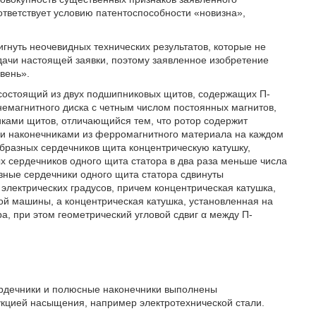
оответствует условию патентоспособности «новизна»,
гнуть неочевидных технических результатов, которые не
дачи настоящей заявки, поэтому заявленное изобретение
вень».
 состоящий из двух подшипниковых щитов, содержащих П-
емагнитного диска с четным числом постоянных магнитов,
ами щитов, отличающийся тем, что ротор содержит
и наконечниками из ферромагнитного материала на каждом
образных сердечников щита концентрическую катушку,
х сердечников одного щита статора в два раза меньше числа
зные сердечники одного щита статора сдвинуты
 электрических градусов, причем концентрическая катушка,
ой машины, а концентрическая катушка, установленная на
а, при этом геометрический угловой сдвиг α между П-
сердечники и полюсные наконечники выполнены
укцией насыщения, например электротехнической стали.