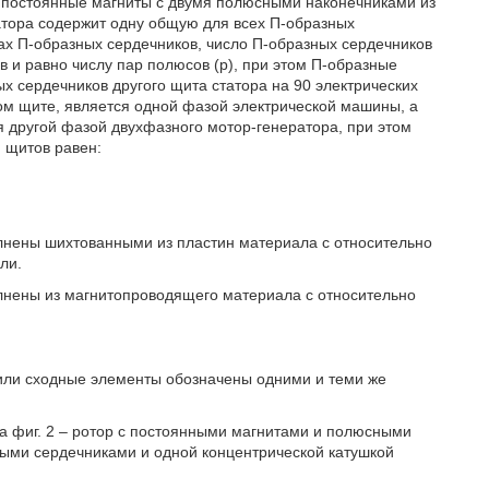
е постоянные магниты с двумя полюсными наконечниками из
атора содержит одну общую для всех П-образных
ах П-образных сердечников, число П-образных сердечников
в и равно числу пар полюсов (р), при этом П-образные
х сердечников другого щита статора на 90 электрических
ном щите, является одной фазой электрической машины, а
я другой фазой двухфазного мотор-генератора, при этом
 щитов равен:
лнены шихтованными из пластин материала с относительно
ли.
лнены из магнитопроводящего материала с относительно
или сходные элементы обозначены одними и теми же
на фиг. 2 – ротор с постоянными магнитами и полюсными
ными сердечниками и одной концентрической катушкой