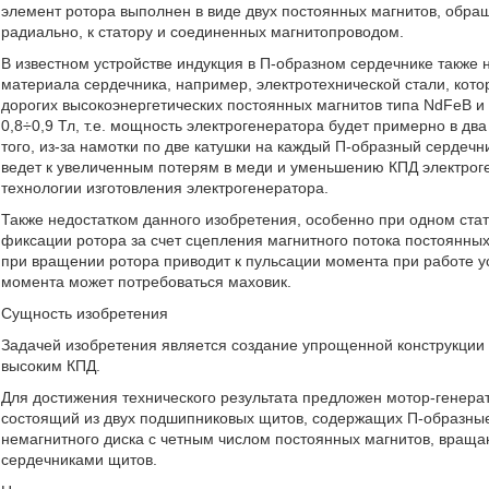
элемент ротора выполнен в виде двух постоянных магнитов, об
радиально, к статору и соединенных магнитопроводом.
В известном устройстве индукция в П-образном сердечнике также 
материала сердечника, например, электротехнической стали, кото
дорогих высокоэнергетических постоянных магнитов типа NdFeB и 
0,8÷0,9 Тл, т.е. мощность электрогенератора будет примерно в дв
того, из-за намотки по две катушки на каждый П-образный сердечн
ведет к увеличенным потерям в меди и уменьшению КПД электроге
технологии изготовления электрогенератора.
Также недостатком данного изобретения, особенно при одном ста
фиксации ротора за счет сцепления магнитного потока постоянных
при вращении ротора приводит к пульсации момента при работе у
момента может потребоваться маховик.
Сущность изобретения
Задачей изобретения является создание упрощенной конструкции
высоким КПД.
Для достижения технического результата предложен мотор-генерат
состоящий из двух подшипниковых щитов, содержащих П-образные
немагнитного диска с четным числом постоянных магнитов, вра
сердечниками щитов.