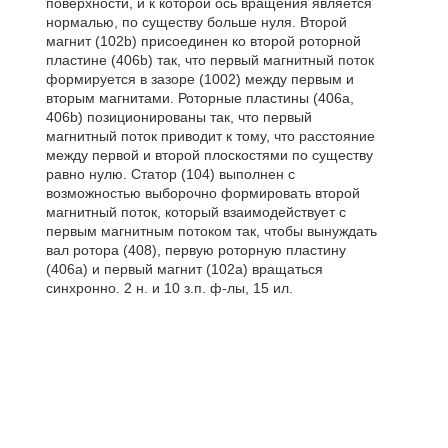
поверхности, и к которой ось вращения является
нормалью, по существу больше нуля. Второй
магнит (102b) присоединен ко второй роторной
пластине (406b) так, что первый магнитный поток
формируется в зазоре (1002) между первым и
вторым магнитами. Роторные пластины (406а,
406b) позиционированы так, что первый
магнитный поток приводит к тому, что расстояние
между первой и второй плоскостями по существу
равно нулю. Статор (104) выполнен с
возможностью выборочно формировать второй
магнитный поток, который взаимодействует с
первым магнитным потоком так, чтобы вынуждать
вал ротора (408), первую роторную пластину
(406а) и первый магнит (102а) вращаться
синхронно. 2 н. и 10 з.п. ф-лы, 15 ил.