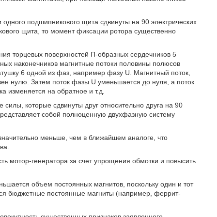
 одного подшипникового щита сдвинуты на 90 электрических
кового щита, то момент фиксации ротора существенно
ния торцевых поверхностей П-образных сердечников 5
ных наконечников магнитные потоки половины полюсов
тушку 6 одной из фаз, например фазу U. Магнитный поток,
ен нулю. Затем поток фазы U уменьшается до нуля, а поток
а изменяется на обратное и т.д.
 силы, которые сдвинуты друг относительно друга на 90
 представляет собой полноценную двухфазную систему
начительно меньше, чем в ближайшем аналоге, что
ва.
сть мотор-генератора за счет упрощения обмотки и повысить
еньшается объем постоянных магнитов, поскольку один и тот
ься бюджетные постоянные магниты (например, феррит-
совокупность существенных признаков заявленного