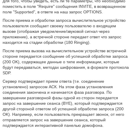
для того, чтобы увидеть, есть ли те параметры, что необходимо
поместить в поле "Require" сообщения INVITE, в возвращенном
поле "Supported", в ответе на наш запрос OPTIONS.
После приема и обработки запроса вычислительное устройство
пользователя сообщает своему пользователю о входящем
вызове (отображая уведомление/звуковой сигнал через
приложение), а встречной стороне передает ответ что запрос
находится на стадии обработки (180 Ringing).
После приема вызова на вычислительном устройстве встречной
стороне передается сообщение об успешной обработке запроса
(200 OK), содержащее данные о типе информации, которые
будут передаваться, методах шифрования, в формате протокола
SDP.
Сервер подтверждает прием ответа (т.е. соединение
установлено) запросом АСК. На этом фаза установления
соединения закончена и начинается фаза разговора. По
завершении разговорной фазы одной из сторон передается
запрос на завершение сеанса (BYE), который подтверждается
другой стороной ответом об успешной обработке запроса (200
OK). Например, если пользователь прекращает звонок, от него
отправляется запрос на завершение сеанса, который
подтверждается интерактивной панелью домофона.