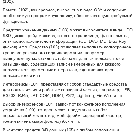
(102).
Память (102), как правило, выполнена в виде ОЗУ и содержит
необходимую программную логику, обеспечивающую требуемый
функционал.
Средство хранения данных (103) может выполняться в виде HDD,
SSD дисков, рейд массива, сетевого хранилища, флэш-памяти,
оптических накопителей информации (CD, DVD, MD, Blue-Ray
дисков) и т.п. Средство (103) позволяет выполнять долгосрочное
хранение различного вида информации, например,
вышеупомянутых файлов с наборами данных пользователей,
базы данных, содержащих записи измеренных для каждого
пользователя временных интервалов, идентификаторов
пользователей и т.п.
Интерфейсы (104) представляют собой стандартные средства
для подключения и работы с серверной частью, например, USB,
RS232, RJ45, LPT, COM, HDMI, PS/2, Lightning, FireWire и т.п.
Выбор интерфейсов (104) зависит от конкретного исполнения
устройства (100), которое может представлять собой
персональный компьютер, мейнфрейм, серверный кластер,
тонкий клиент, смартфон, ноутбук и т.п.
В качестве средств В/В данных (105) в любом воплощении