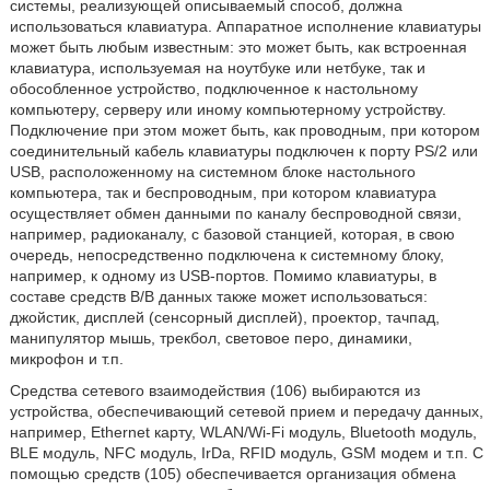
системы, реализующей описываемый способ, должна
использоваться клавиатура. Аппаратное исполнение клавиатуры
может быть любым известным: это может быть, как встроенная
клавиатура, используемая на ноутбуке или нетбуке, так и
обособленное устройство, подключенное к настольному
компьютеру, серверу или иному компьютерному устройству.
Подключение при этом может быть, как проводным, при котором
соединительный кабель клавиатуры подключен к порту PS/2 или
USB, расположенному на системном блоке настольного
компьютера, так и беспроводным, при котором клавиатура
осуществляет обмен данными по каналу беспроводной связи,
например, радиоканалу, с базовой станцией, которая, в свою
очередь, непосредственно подключена к системному блоку,
например, к одному из USB-портов. Помимо клавиатуры, в
составе средств В/В данных также может использоваться:
джойстик, дисплей (сенсорный дисплей), проектор, тачпад,
манипулятор мышь, трекбол, световое перо, динамики,
микрофон и т.п.
Средства сетевого взаимодействия (106) выбираются из
устройства, обеспечивающий сетевой прием и передачу данных,
например, Ethernet карту, WLAN/Wi-Fi модуль, Bluetooth модуль,
BLE модуль, NFC модуль, IrDa, RFID модуль, GSM модем и т.п. С
помощью средств (105) обеспечивается организация обмена