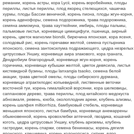
ремании, корень астры, кора Lycii, корень воробейника, плоды
периллы, листья периллы, плод якорец стелющихся, чашечка
хурмы, плоды Бассии веничной, корень пиона, плоды жгун-корня,
корень аденофоры, семена подорожника, трава подорожника,
семяна аммомуна, трава хауттюйнии, имбирь, плоды пальмы,
пальмовые листья, корневище цимицифуги, пшеница, аирный
корень, цветок магнолии biondii, бирючина японская, кора ясеня,
солодовый рис, корень горечавки желтой, семена пустырника
японского, семена зантоксилума подражающего, цедра незрелых
цитрусовых Уншиу, корневище аира злакового, кора граната,
Дендробиум благородный, корневище жгун-корня, корень
горичника, корневище кубышки желтой, цветок девясила, листья
кистевидной бузины, плоды lanxangia tsaoko, семена белой
акации, трава цветной омелы, плоды сибирского дурмана,
корневище атрактилодес копьевидной, лиственные веточки
восточной туи, корень гималайской ворсянки, кора шелковицы,
саппановое дерево, трава периллы, плод китайского медокуста
абнозмаля, ревень, ююба, околоплодник ареки, клубень ализмы,
корень шалфея miltiorrhiza, бамбуковый стебель, корневище
женьшеня японского, листья бамбука, корневище анемаррены
обыкновенной, корень кровохлебки аптечной, гвоздика, кошачий
коготь, цедра цитрусовых Уншиу, клубень ариземы, клубень
гастродии, корень спаржи, семена бенинкасы, корень дягиля
японского, клещевина, корень кодонопсиса, ситник, ядро