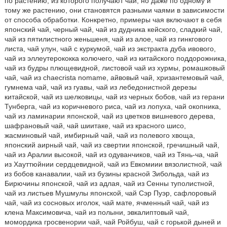
по растению, из которого получают чай, но даже по одному и
тому же растению, они становятся разными чаями в зависимости
от способа обработки. Конкретно, примеры чая включают в себя
японский чай, черный чай, чай из дудника кейского, сладкий чай,
чай из пятилистного женьшеня, чай из алое, чай из гинкгового
листа, чай улун, чай с куркумой, чай из экстракта дуба ивового,
чай из эллеутерококка колючего, чай из китайского поддорожника,
чай из будры плющевидной, листовой чай из хурмы, ромашковый
чай, чай из chaecrista nomame, айвовый чай, хризантемовый чай,
гумнема чай, чай из гуавы, чай из лебедонистной дерезы
китайской, чай из шелковицы, чай из черных бобов, чай из герани
Тунберга, чай из коричневого риса, чай из лопуха, чай окопника,
чай из ламинарии японской, чай из цветков вишневого дерева,
шафрановый чай, чай шиитаке, чай из красного шисо,
жасминовый чай, имбирный чай, чай из полевого хвоща,
японский аирный чай, чай из свертии японской, гречишный чай,
чай из Аралии высокой, чай из одуванчиков, чай из Тянь-ча, чай
из Хауттюйнии сердцевидной, чай из Евкомиии вязолистной, чай
из бобов канавалии, чай из бузины красной Зибольда, чай из
Бирючины японской, чай из адлая, чай из Сенны туполистной,
чай из листьев Мушмулы японской, чай Сэр Пуэр, сафлоровый
чай, чай из сосновых иголок, чай мате, ячменный чай, чай из
клена Максимовича, чай из полыни, эвкалиптовый чай,
момордика гросвенории чай, чай Ройбуш, чай с горькой дыней и