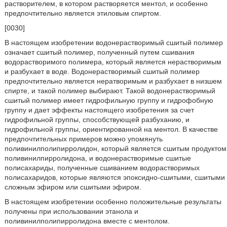
растворителем, в котором растворяется ментол, и особенно
предпочтительно является этиловым спиртом.
[0030]
В настоящем изобретении водонерастворимый сшитый полимер
означает сшитый полимер, полученный путем сшивания
водорастворимого полимера, который является нерастворимым
и разбухает в воде. Водонерастворимый сшитый полимер
предпочтительно является нератворимым и разбухает в низшем
спирте, и такой полимер выбирают. Такой водонерастворимый
сшитый полимер имеет гидрофильную группу и гидрофобную
группу и дает эффекты настоящего изобретения за счет
гидрофильной группы, способствующей разбуханию, и
гидрофильной группы, ориентированной на ментол. В качестве
предпочтительных примеров можно упомянуть
поливинилполипирролидон, который является сшитым продуктом
поливинилпирролидона, и водонерастворимые сшитые
полисахариды, полученные сшиванием водорастворимых
полисахаридов, которые являются эпоксидно-сшитыми, сшитыми
сложным эфиром или сшитыми эфиром.
В настоящем изобретении особенно положительные результаты
получены при использовании этанола и
поливинилполипирролидона вместе с ментолом.