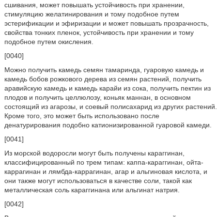
сшивания, может повышать устойчивость при хранении,
стимуляцию желатинирования и тому подобное путем
эстерификации и эфиризации и может повышать прозрачность,
свойства тонких пленок, устойчивость при хранении и тому
подобное путем окисления.
[0040]
Можно получить камедь семян тамаринда, гуаровую камедь и
камедь бобов рожкового дерева из семян растений, получить
аравийскую камедь и камедь карайи из сока, получить пектин из
плодов и получить целлюлозу, коньяк маннан, в основном
состоящий из агарозы, и соевый полисахарид из других растений.
Кроме того, это может быть использовано после
денатурирования подобно катионизированной гуаровой камеди.
[0041]
Из морской водоросли могут быть получены караггинан,
классифицированный по трем типам: каппа-караггинан, ойта-
каррагинан и лямбда-каррагинан, агар и альгиновая кислота, и
они также могут использоваться в качестве соли, такой как
металлическая соль караггинана или альгинат натрия.
[0042]