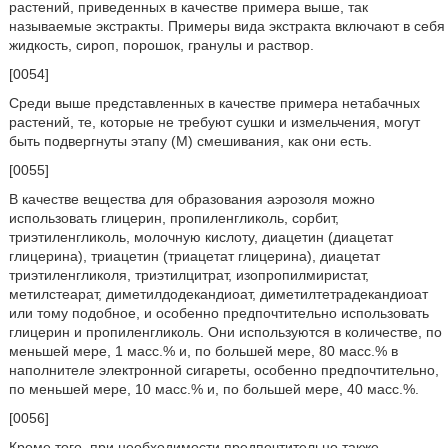
растений, приведенных в качестве примера выше, так
называемые экстракты. Примеры вида экстракта включают в себя
жидкость, сироп, порошок, гранулы и раствор.
[0054]
Среди выше представленных в качестве примера нетабачных
растений, те, которые не требуют сушки и измельчения, могут
быть подвергнуты этапу (M) смешивания, как они есть.
[0055]
В качестве вещества для образования аэрозоля можно
использовать глицерин, пропиленгликоль, сорбит,
триэтиленгликоль, молочную кислоту, диацетин (диацетат
глицерина), триацетин (триацетат глицерина), диацетат
триэтиленгликоля, триэтилцитрат, изопропилмиристат,
метилстеарат, диметилдодекандиоат, диметилтетрадекандиоат
или тому подобное, и особенно предпочтительно использовать
глицерин и пропиленгликоль. Они используются в количестве, по
меньшей мере, 1 масс.% и, по большей мере, 80 масс.% в
наполнителе электронной сигареты, особенно предпочтительно,
по меньшей мере, 10 масс.% и, по большей мере, 40 масс.%.
[0056]
Кроме того, при необходимости предпочтительно также