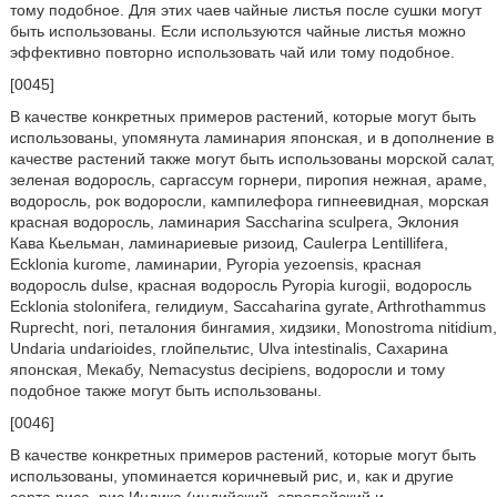
тому подобное. Для этих чаев чайные листья после сушки могут
быть использованы. Если используются чайные листья можно
эффективно повторно использовать чай или тому подобное.
[0045]
В качестве конкретных примеров растений, которые могут быть
использованы, упомянута ламинария японская, и в дополнение в
качестве растений также могут быть использованы морской салат,
зеленая водоросль, саргассум горнери, пиропия нежная, араме,
водоросль, рок водоросли, кампилефора гипнеевидная, морская
красная водоросль, ламинария Saccharina sculpera, Эклония
Кава Кьельман, ламинариевые ризоид, Caulerpa Lentillifera,
Ecklonia kurome, ламинарии, Pyropia yezoensis, красная
водоросль dulse, красная водоросль Pyropia kurogii, водоросль
Ecklonia stolonifera, гелидиум, Saccaharina gyrate, Arthrothammus
Ruprecht, nori, петалония бингамия, хидзики, Monostroma nitidium,
Undaria undarioides, глойпельтис, Ulva intestinalis, Сахарина
японская, Мекабу, Nemacystus decipiens, водоросли и тому
подобное также могут быть использованы.
[0046]
В качестве конкретных примеров растений, которые могут быть
использованы, упоминается коричневый рис, и, как и другие
сорта риса, рис Индика (индийский, европейский и