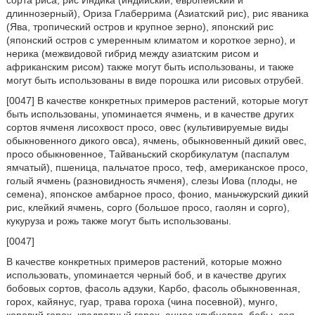
длиннозерный), Ориза Глаберрима (Азиатский рис), рис яваника
(Ява, тропический остров и крупное зерно), японский рис
(японский остров с умеренным климатом и короткое зерно), и
нерика (межвидовой гибрид между азиатским рисом и
африканским рисом) также могут быть использованы, и также
могут быть использованы в виде порошка или рисовых отрубей.
[0047] В качестве конкретных примеров растений, которые могут
быть использованы, упоминается ячмень, и в качестве других
сортов ячменя лисохвост просо, овес (культивируемые виды
обыкновенного дикого овса), ячмень, обыкновенный дикий овес,
просо обыкновенное, Тайваньский скорбикулатум (паспалум
ямчатый), пшеница, пальчатое просо, теф, американское просо,
голый ячмень (разновидность ячменя), слезы Иова (плоды, не
семена), японское амбарное просо, фонио, маньчжурский дикий
рис, клейкий ячмень, сорго (большое просо, гаолян и сорго),
кукуруза и рожь также могут быть использованы.
[0047]
В качестве конкретных примеров растений, которые можно
использовать, упоминается черный боб, и в качестве других
бобовых сортов, фасоль адзуки, Карбо, фасоль обыкновенная,
горох, кайянус, гуар, трава гороха (чина посевной), мунго,
коровий горох, квадратный горох, аниос клубневая, бобы, соя,