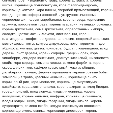
corydalis tuber, изодоновую траву, корень астрагала, корень
щитка, корневище полигонатума, кора феллондендрона,
корневище коптиса, кора вишни, зверобой прямостоящий, корень
истода, цветок софоры японской, лук крупнотычинковый,
чернослив шип, фрукт миробалана, корень горца, корневище
куркумы, погостемон трава, корень пуэрарии, немецкая ромашка,
корень трихосанта, семя трихосанта, обработанный имбирь,
солодка, цветок мать-и-мачехи, лист полыни, корень
платикодона, конфетное дерево, апельсин, незрелый апельсин,
цветок хризантемы, кожура цитрусовых, нотоптеригиум, ядро
абрикоса, кумкват, цветок лонисера, будра плющевидная, плод
дерезы, лист дерезы, корень софоры, грецкий орех, кора
чинаберри, линдера зонтичная, диантус китайский, шизонепета
спайк, кора корицы, семена кассии, семена фарбита, корень
скрофулярии, кои, сафлор красильный, кора альбиции,
дальбергия пахучая, ферментированные черные соевые бобы,
эльшольция трава, красный женьшень, корневище сныти,
коричневый рис, кора магнолии, корневище лигустикума
китайского, кора акантопанакса, корень ахиранта, плод Еводия,
горец японский, плод лопуха, ягоды лимонника, корень
володушки, корень капытня, шафран, корневище смилакса,
плоды боярышника, плоды гардении, плоды кизила, корень
супрострата, семена ююба, кожура затоксилума японского,
корневище ежеголовника, корневище диоскореи, корень