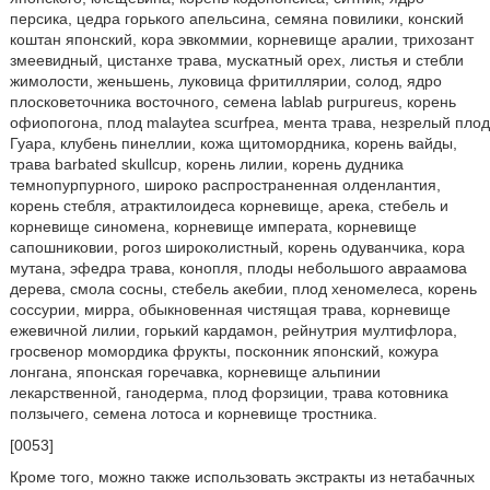
персика, цедра горького апельсина, семяна повилики, конский
коштан японский, кора эвкоммии, корневище аралии, трихозант
змеевидный, цистанхе трава, мускатный орех, листья и стебли
жимолости, женьшень, луковица фритиллярии, солод, ядро
плосковеточника восточного, семена lablab purpureus, корень
офиопогона, плод malaytea scurfpea, мента трава, незрелый плод
Гуара, клубень пинеллии, кожа щитомордника, корень вайды,
трава barbated skullcup, корень лилии, корень дудника
темнопурпурного, широко распространенная олденлантия,
корень стебля, атрактилоидеса корневище, арека, стебель и
корневище синомена, корневище императа, корневище
сапошниковии, рогоз широколистный, корень одуванчика, кора
мутана, эфедра трава, конопля, плоды небольшого авраамова
дерева, смола сосны, стебель акебии, плод хеномелеса, корень
соссурии, мирра, обыкновенная чистящая трава, корневище
ежевичной лилии, горький кардамон, рейнутрия мултифлора,
гросвенор момордика фрукты, посконник японский, кожура
лонгана, японская горечавка, корневище альпинии
лекарственной, ганодерма, плод форзиции, трава котовника
ползычего, семена лотоса и корневище тростника.
[0053]
Кроме того, можно также использовать экстракты из нетабачных