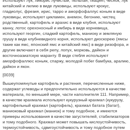
Используют лук, ликорис лучистый, тюльпан, гиацинт, чеснок, лук
китайский и лилию в виде луковицы, используют крокус,
гладиолус, фрезия, ирис, тарро и аморфофаллус коньяк в виде
луковицы, используют цикламен, анемон, бегонию, чистец
родственный, картофель и арахис в виде клубня, используют
канну, лотос орехоносный и имбирь в виде корневища,
используют георгин, сладкий картофель, маниоку и земляную
грушу в виде клубневидного корня, используют диоскорею (ямсы
такие как ямс, японский ямс и китайский ямс) в виде ризофора, и
другие включают в себя репу, лопух, морковь, дайкон и
восточноазиатскую маранту. В виде стебля используют
аморфофаллюс коньяк, спаржу, молодой побег бамбука, аралию,
дайкон и якон.
[0039]
Вышеупомянутые картофель и растения, перечисленные ниже,
содержат углеводы и предпочтительно используются в качестве
материала, по меньшей мере, части наполнителя 111. Например,
в качестве крахмала используют кукурузный крахмал (кукурузу,
картофельный крахмал (картофель), крахмал батата (батат),
маниоковый крахмал (маниок) и тому подобное, и имеются
примеры использования в качестве загустителей, стабилизаторов
и тому подобного. Крахмал может повышать кислоустойчивость,
термоустойчивость, сдвигоустойчивость и тому подобное путем