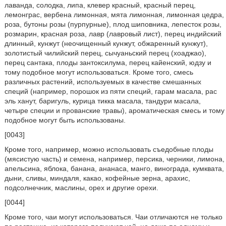
лаванда, солодка, липа, клевер красный, красный перец,
лемонграс, вербена лимонная, мята лимонная, лимонная цедра,
роза, бутоны розы (пурпурные), плод шиповника, лепесток розы,
розмарин, красная роза, лавр (лавровый лист), перец индийский
длинный, кунжут (неочищенный кунжут, обжаренный кунжут),
золотистый чилийский перец, сычуаньский перец (хоаджао),
перец сантака, плоды зантоксилума, перец кайенский, юдзу и
тому подобное могут использоваться. Кроме того, смесь
различных растений, используемых в качестве смешанных
специй (например, порошок из пяти специй, гарам масала, рас
эль ханут, баригуль, курица тикка масала, тандури масала,
четыре специи и прованские травы), ароматическая смесь и тому
подобное могут быть использованы.
[0043]
Кроме того, например, можно использовать съедобные плоды
(мясистую часть) и семена, например, персика, черники, лимона,
апельсина, яблока, банана, ананаса, манго, винограда, кумквата,
дыни, сливы, миндаля, какао, кофейные зерна, арахис,
подсолнечник, маслины, орех и другие орехи.
[0044]
Кроме того, чаи могут использоваться. Чаи отличаются не только