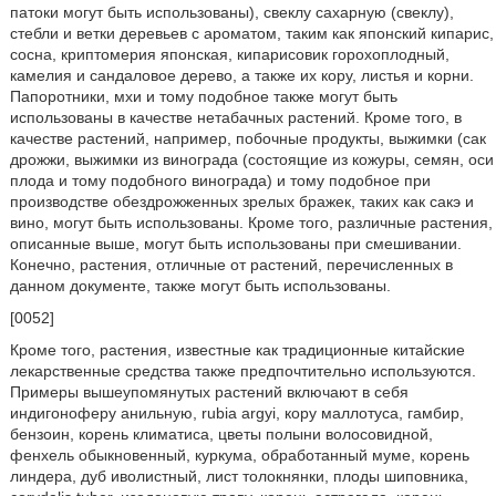
патоки могут быть использованы), свеклу сахарную (свеклу),
стебли и ветки деревьев с ароматом, таким как японский кипарис,
сосна, криптомерия японская, кипарисовик горохоплодный,
камелия и сандаловое дерево, а также их кору, листья и корни.
Папоротники, мхи и тому подобное также могут быть
использованы в качестве нетабачных растений. Кроме того, в
качестве растений, например, побочные продукты, выжимки (сак
дрожжи, выжимки из винограда (состоящие из кожуры, семян, оси
плода и тому подобного винограда) и тому подобное при
производстве обездрожженных зрелых бражек, таких как сакэ и
вино, могут быть использованы. Кроме того, различные растения,
описанные выше, могут быть использованы при смешивании.
Конечно, растения, отличные от растений, перечисленных в
данном документе, также могут быть использованы.
[0052]
Кроме того, растения, известные как традиционные китайские
лекарственные средства также предпочтительно используются.
Примеры вышеупомянутых растений включают в себя
индигоноферу анильную, rubia argyi, кору маллотуса, гамбир,
бензоин, корень климатиса, цветы полыни волосовидной,
фенхель обыкновенный, куркума, обработанный муме, корень
линдера, дуб иволистный, лист толокнянки, плоды шиповника,