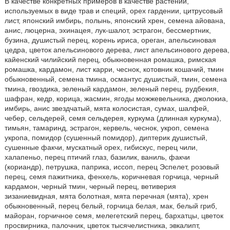
В качестве конкретных примеров в качестве растений,
используемых в виде трав и специй, орех гардении, цитрусовый
лист, японский имбирь, полынь, японский хрен, семена айована,
анис, люцерна, эхинацея, лук-шалот, эстрагон, бессмертник,
бузина, душистый перец, корень ириса, ореган, апельсиновая
цедра, цветок апельсинового дерева, лист апельсинового дерева,
кайенский чилийский перец, обыкновенная ромашка, римская
ромашка, кардамон, лист карри, чеснок, котовник кошачий, тмин
обыкновенный, семена тмина, османтус душистый, тмин, семена
тмина, гвоздика, зеленый кардамон, зеленый перец, рудбекия,
шафран, кедр, корица, жасмин, ягоды можжевельника, джолокиа,
имбирь, анис звездчатый, мята колосистая, сумах, шалфей,
чебер, сельдерей, семя сельдерея, куркума (длинная куркума),
тимьян, тамаринд, эстрагон, кервель, чеснок, укроп, семена
укропа, помидор (сушенный помидор), диптерик душистый,
сушенные факчи, мускатный орех, гибискус, перец чили,
халапеньо, перец птичий глаз, базилик, ваниль, факчи
(кориандр), петрушка, паприка, иссоп, перец Эспелет, розовый
перец, семя пажитника, фенхель, коричневая горчица, черный
кардамон, черный тмин, черный перец, ветиверия
зизаниевидная, мята болотная, мята перечная (мята), хрен
обыкновенный, перец белый, горчица белая, мак, белый гриб,
майоран, горчичное семя, мелегетский перец, бархатцы, цветок
просвирника, палочник, цветок тысячелистника, эвкалипт,