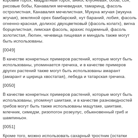
рисовые бобы, Канавалия мечевидная, тамаринд, фасоль
остролистная, Канавалия мечелистная, Мукуна жгучая (мукуна
жгучая), земляной орех бамбарский, нут бараний, лобия, фасоль
огненно-красная, долихос двухцветковый (фасоль колатх), вигна
борцелистная, лимская фасоль, арахис подземный, фасоль
золотистая, Люпин, чечевица пищевая и миндаль также могут
быть использованы.
[0049]
В качестве конкретных примеров растений, которые могут быть
использованы, упоминается гречиха, и в качестве примеров
других растений также могут быть использованы амарант
(амарант и щирица хвостатая), лебеда и татарская гречиха.
[0050]
В качестве конкретных примеров растений, которые могут быть
использованы, упомянут шиитаке, и в качестве разновидностей
грибов могут быть также использованы мацутаке, шиитаке,
млечник, симедзи, ризопогон розеулус, обыкновенный гриб и
шампиньон.
[0051]
Кроме того, можно использовать сахарный тростник (остатки