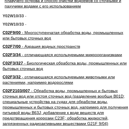
Y02W10/33
-
Y02W10/33
-
C02F9/00
- Многоступенчатая обработка воды, промышленных
или бытовых сточных вод
C02F7/00
- Аэрация водных пространств
C02F3/34
- отличающаяся используемыми микроорганизмами
C02F3/327
- Биологическая обработка воды, промышленных или
бытовых сточных вод
C02F3/32
- отличающаяся используемыми животными или
растениями, например водорослями
C02F2103/007
- Обработка воды, промышленных и бытовых
сточных вод или отстоя сточных вод (разделение вообще B01D;
специальные устройства на судах для обработки воды,
промышленных и бытовых сточных вод, например для получения
питьевой воды B63J; добавление к воде веществ для
предотвращения коррозии C23F; обработка жидкостей,
загрязненных радиоактивными веществами G21F 9/04)