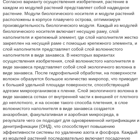
Согласно варианту осуществления изобретения, растение в
каждом из модулей растений представляет собой надводное
растение. Модули биологического носителя и модули растений
расположены в корпусе плавучего острова, оптимизируя
производительность биологического модуля. Каждый из модулей
биологического носителя включает несущую раму, слой
наполнителя и крепежный элемент, где слой наполнителя жестко
закреплен на несущей раме с помощью крепежного элемента, и
слой наполнителя представляет собой слой волокнистого
наполнителя в виде занавеса. В некоторых вариантах
осуществления изобретения, слой волокнистого наполнителя в
виде занавеса представляет собой слой экологичного волокна в
виде занавеса. После гидрофильной обработки, на поверхности
волокон образуется большое количество микропор, что приводит
к большей удельной площади поверхности, способствующей
адгезии микроорганизмов к пленке. Слой экологичного волокна в
виде занавеса соткан от внутренней части к внешней от плотного
до неплотного, и на основе такого способа плетения, в слое
волокнистого наполнителя в виде занавеса создается
анаэробная, факультативная и аэробная микросреда, в
результате чего он подходит для одновременной нитрификации и
денитрификации (ОНД), что способствует повышению
эффективности системы по удалению азота и фосфора. Каждый
из модулей растений последовательно включает посадочную