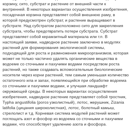
корзину, сито, субстрат и растение от внешней части к
внутренней. В некоторых вариантах осуществления изобретения,
посадочная корзина представляет собой внешнюю раму, в
которой предусмотрен субстрат, и растение выращивают в
субстрате. Над субстратом расположено сито для закрепления
субстрата, чтобы предотвратить потери субстрата. Субстрат
представляет собой керамзитный материала или т.п. В
настоящей заявке, надводное растение заключено в модулях
растений для формирования экологической системы,
подходящей для роста и размножения микроорганизмов, которая
может не только частично удалять органические вещества в
водоеме со сточными и пахучими водами посредством роста
растений, но также создавать вспомогательные биологические
носители через корни растений, тем самым уменьшая количество
остаточного ила и запах, появляющийся при обработке водоема
со сточными и пахучими водами, и улучшая ландшафт
окружающей среды. В некоторых вариантах осуществления
изобретения, надводное растение представляет собой тростник,
Typha angustifolia (рогоз узколистный), лотос, жерушник, Zizania
latifolia (цицания широколистная), лотос, болотный камыш,
стрелолист и т.д. Корневая система модулей растений может
поглощать азот и фосфор из водоема со сточными и пахучими
водами, что способствует удалению азота и фосфора.