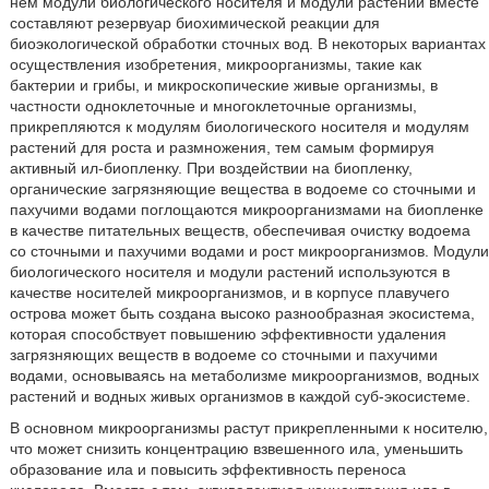
нем модули биологического носителя и модули растений вместе
составляют резервуар биохимической реакции для
биоэкологической обработки сточных вод. В некоторых вариантах
осуществления изобретения, микроорганизмы, такие как
бактерии и грибы, и микроскопические живые организмы, в
частности одноклеточные и многоклеточные организмы,
прикрепляются к модулям биологического носителя и модулям
растений для роста и размножения, тем самым формируя
активный ил-биопленку. При воздействии на биопленку,
органические загрязняющие вещества в водоеме со сточными и
пахучими водами поглощаются микроорганизмами на биопленке
в качестве питательных веществ, обеспечивая очистку водоема
со сточными и пахучими водами и рост микроорганизмов. Модули
биологического носителя и модули растений используются в
качестве носителей микроорганизмов, и в корпусе плавучего
острова может быть создана высоко разнообразная экосистема,
которая способствует повышению эффективности удаления
загрязняющих веществ в водоеме со сточными и пахучими
водами, основываясь на метаболизме микроорганизмов, водных
растений и водных живых организмов в каждой суб-экосистеме.
В основном микроорганизмы растут прикрепленными к носителю,
что может снизить концентрацию взвешенного ила, уменьшить
образование ила и повысить эффективность переноса