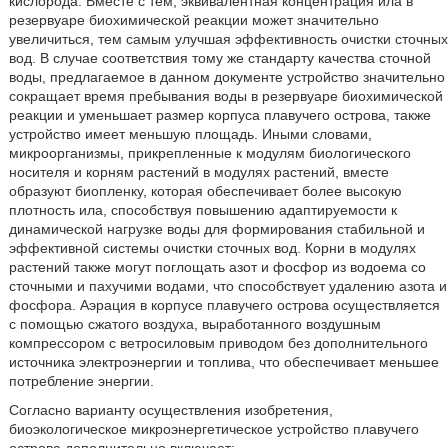
кислорода. Вместе с тем, эквивалентная концентрация ила в
резервуаре биохимической реакции может значительно
увеличиться, тем самым улучшая эффективность очистки сточных
вод. В случае соответствия тому же стандарту качества сточной
воды, предлагаемое в данном документе устройство значительно
сокращает время пребывания воды в резервуаре биохимической
реакции и уменьшает размер корпуса плавучего острова, также
устройство имеет меньшую площадь. Иными словами,
микроорганизмы, прикрепленные к модулям биологического
носителя и корням растений в модулях растений, вместе
образуют биопленку, которая обеспечивает более высокую
плотность ила, способствуя повышению адаптируемости к
динамической нагрузке воды для формирования стабильной и
эффективной системы очистки сточных вод. Корни в модулях
растений также могут поглощать азот и фосфор из водоема со
сточными и пахучими водами, что способствует удалению азота и
фосфора. Аэрация в корпусе плавучего острова осуществляется
с помощью сжатого воздуха, выработанного воздушным
компрессором с ветросиловым приводом без дополнительного
источника электроэнергии и топлива, что обеспечивает меньшее
потребление энергии.
Согласно варианту осуществления изобретения,
биоэкологическое микроэнергетическое устройство плавучего