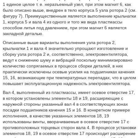
1 единое целое т. е. неразъемный узел, при этом магнит 6, как
было описано выше, внедрен в тело корпуса 5 узла ротора 2 (см.
фигуру 7). Преимущественным является выполнение крыльчатки
1, корпуса 5 и вала 4 из одного и того же вида пластмассы
способом литья под давлением, при этом магнит 6 является
закладной деталью.
Описанные выше варианты выполнения узла ротора 2,
крыльчатки 1 и вала 4 значительно упрощают изготовление и
сборку узла ротора 2 и, соответственно, электровентилятора,
ведут к снижению шуму и вибраций поскольку минимизировано
количество сопрягаемых в процессе сборки деталей, в них
практически исключены осевые усилия на подшипниках качения
15, 16, возникающие при температурных перепадах, что в целом
повышает эксплуатационную надежность электровентилятора.
Вал 4, выполненный из пластмассы, имеет осевое отверстие 17,
в котором установлены элементы 18 и 19, расширяющие с
наружной стороны указанный вал 4 в соответствующих зонах
посадки подшипников качения 15 и 16. В конкретном примере
исполнения, в качестве указанных элементов 18, 19
использованы винты, вворачиваемые в осевое отверстие 17 с
противоположных торцевых сторон вала 4. В процессе установки
элементов 18, 19 в осевое отверстие 17 происходит расширение