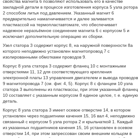
свойства магнита 6 позволяют использовать его в качестве
закладной детали в процессе изготовления корпуса 5 узла ротора
2 способом литья под давлением. Указанный магнит 6
предварительно намагничивается и далее заливается
пластмассой на термопластавтомате, что обеспечивает
надежное неразъёмное соединение магнита 6 с корпусом 5 и
исключает дополнительную операцию их сборки.
Узел статора 3 содержит корпус 8, на наружной поверхности 8а
которого неподвижно установлен магнитопровод 7 с
изолированными обмотками проводов 9.
Корпус 8 узла статора 3 содержит фланец 10 с монтажными
отверстиями 11, 12 для соответствующего крепления
электронной платы 13 управления двигателем и вывода проводов
9 магнитопровода 7 (см. фиг. 4, 5). Корпус 8 с фланцем 10 узла
статора 3 выполнены из пластмассы, при этом указанный фланец
10 составляет с указанным корпусом 8 единое целое, т. е. единую
деталь.
Корпус 8 узла статора 3 имеет осевое отверстие 14, в котором
установлен через подшипники качения 15, 16 вал 4, неподвижно
связанный с корпусом 5 узла ротора 2 и крыльчаткой 1. Каждый
из указанных подшипников качения 15, 16 установлен в осевом
отверстии 14, при этом запрессован своим внешним кольцом в