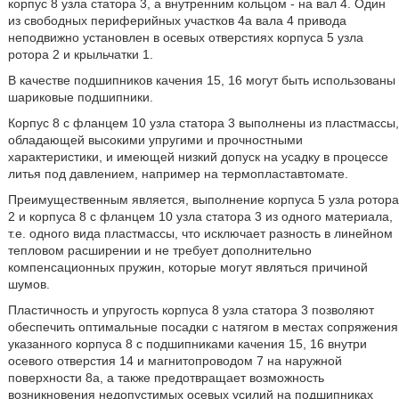
корпус 8 узла статора 3, а внутренним кольцом - на вал 4. Один
из свободных периферийных участков 4а вала 4 привода
неподвижно установлен в осевых отверстиях корпуса 5 узла
ротора 2 и крыльчатки 1.
В качестве подшипников качения 15, 16 могут быть использованы
шариковые подшипники.
Корпус 8 с фланцем 10 узла статора 3 выполнены из пластмассы,
обладающей высокими упругими и прочностными
характеристики, и имеющей низкий допуск на усадку в процессе
литья под давлением, например на термопластавтомате.
Преимущественным является, выполнение корпуса 5 узла ротора
2 и корпуса 8 с фланцем 10 узла статора 3 из одного материала,
т.е. одного вида пластмассы, что исключает разность в линейном
тепловом расширении и не требует дополнительно
компенсационных пружин, которые могут являться причиной
шумов.
Пластичность и упругость корпуса 8 узла статора 3 позволяют
обеспечить оптимальные посадки с натягом в местах сопряжения
указанного корпуса 8 с подшипниками качения 15, 16 внутри
осевого отверстия 14 и магнитопроводом 7 на наружной
поверхности 8а, а также предотвращает возможность
возникновения недопустимых осевых усилий на подшипниках