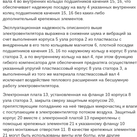
вала 4 во внутренних кольцах подшипников качения 15, 16, что
обеспечивает надежную посадку на валу 4 указанных внутренних
колец подшипников качения 15, 16 без каких-либо
дополнительный крепежных элементов.
Эксплуатационная надежность описанного выше
электровентилятора выражена в снижении шума и вибраций за
счет выполнения корпуса 5 узла ротора 2 из пластмассы с
внедренным в его тело кольцевым магнитом 6, плотной посадки
подшипников качения 15, 16 по наружному кольцу в корпус 8 узла
статора 3, а по внутреннему кольцу на вал 4, при этом функцию
гибкого компенсатора для обеспечения преднатяга осуществляет
указанный упругий пластмассовый корпус 8 узла статора 3, а
выполненный из того же материала пластмассовый вал 4
исключает воздействие теплового расширения на бесшумную
работу электровентилятора.
Электронная плата 13, установленная на фланце 10 корпуса 8
узла статора 3, закрыта сверху защитным корпусом 20,
препятствующим попаданию на неё твердых микрочастиц и влаги
с поступающим в электровентилятор потоком воздуха. Защитный
корпус 20 вместе с электронной платой 13 прикреплены с
помощью крепежных элементов 21 к указанному фланцу 10
через монтажные отверстия 11. В качестве крепежных элементов
21 могут быть использованы винты или болты, или другие