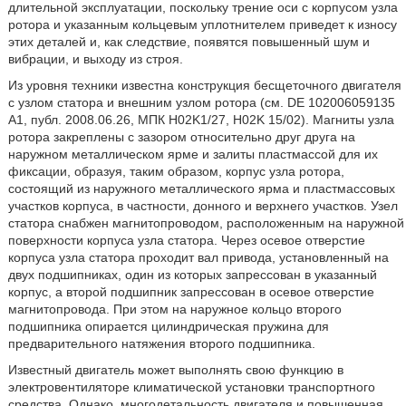
длительной эксплуатации, поскольку трение оси с корпусом узла
ротора и указанным кольцевым уплотнителем приведет к износу
этих деталей и, как следствие, появятся повышенный шум и
вибрации, и выходу из строя.
Из уровня техники известна конструкция бесщеточного двигателя
с узлом статора и внешним узлом ротора (см. DE 102006059135
A1, публ. 2008.06.26, МПК H02K1/27, H02K 15/02). Магниты узла
ротора закреплены с зазором относительно друг друга на
наружном металлическом ярме и залиты пластмассой для их
фиксации, образуя, таким образом, корпус узла ротора,
состоящий из наружного металлического ярма и пластмассовых
участков корпуса, в частности, донного и верхнего участков. Узел
статора снабжен магнитопроводом, расположенным на наружной
поверхности корпуса узла статора. Через осевое отверстие
корпуса узла статора проходит вал привода, установленный на
двух подшипниках, один из которых запрессован в указанный
корпус, а второй подшипник запрессован в осевое отверстие
магнитопровода. При этом на наружное кольцо второго
подшипника опирается цилиндрическая пружина для
предварительного натяжения второго подшипника.
Известный двигатель может выполнять свою функцию в
электровентиляторе климатической установки транспортного
средства. Однако, многодетальность двигателя и повышенная