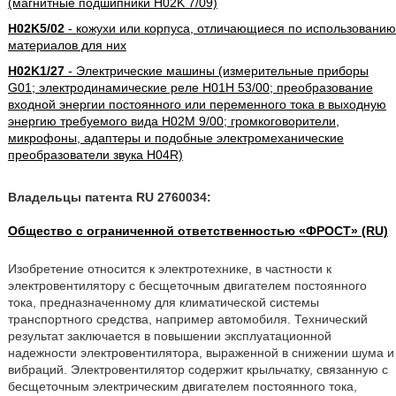
(магнитные подшипники H02K 7/09)
H02K5/02
- кожухи или корпуса, отличающиеся по использованию
материалов для них
H02K1/27
- Электрические машины (измерительные приборы
G01; электродинамические реле H01H 53/00; преобразование
входной энергии постоянного или переменного тока в выходную
энергию требуемого вида H02M 9/00; громкоговорители,
микрофоны, адаптеры и подобные электромеханические
преобразователи звука H04R)
Владельцы патента RU 2760034:
Общество с ограниченной ответственностью «ФРОСТ» (RU)
Изобретение относится к электротехнике, в частности к
электровентилятору с бесщеточным двигателем постоянного
тока, предназначенному для климатической системы
транспортного средства, например автомобиля. Технический
результат заключается в повышении эксплуатационной
надежности электровентилятора, выраженной в снижении шума и
вибраций. Электровентилятор содержит крыльчатку, связанную с
бесщеточным электрическим двигателем постоянного тока,