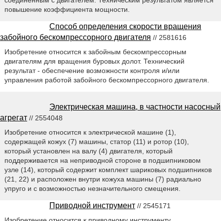
соединенным с двигателем. Техническим результатом является
повышение коэффициента мощности.
Способ определения скорости вращения
забойного бескомпрессорного двигателя
// 2581616
Изобретение относится к забойным бескомпрессорным
двигателям для вращения буровых долот. Технический
результат - обеспечение возможности контроля и/или
управления работой забойного бескомпрессорного двигателя.
Электрическая машина, в частности насосный
агрегат
// 2554048
Изобретение относится к электрической машине (1),
содержащей кожух (7) машины, статор (11) и ротор (10),
который установлен на валу (4) двигателя, который
поддерживается на неприводной стороне в подшипниковом
узле (14), который содержит комплект шариковых подшипников
(21, 22) и расположен внутри кожуха машины (7) радиально
упруго и с возможностью незначительного смещения.
Приводной инструмент
// 2545171
Изобретение относится к приводному инструменту,