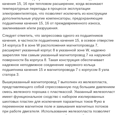
качения 15, 16 при тепловом расширении, когда возникают
температурные перепады в процессе эксплуатации
электровентилятора, что позволяет исключить из конструкции
дополнительные упругие компенсаторы, предохраняющие
подшипники качения 15, 16 от преждевременного износа,
заклинивания и/или разрушения.
Следует отметить, что запрессовка одного из подшипников
качения, в частности подшипника качения 15, в осевое отверстие
14 корпуса 8 в зоне W расположения магнитопровода 7,
расширяет указанный корпус 8 в указанной зоне W, надежно
закрепляя тем самым указанный магнитопровод 7 на наружной
поверхности 8а корпуса 8. Такая конструкция обеспечивает
надежное неподвижное соединение наружного кольца
подшипника качения 15 и магнитопровода 7 с корпусом 8 узла
статора 3.
Вышеуказанный магнитопровод 7 выполнен из железопласта,
представляющего собой спрессованную под большим давлением
смесь железного порошка с пластмассой. Указанный железопласт
имеет функциональное сходство с набором изолированных
шихтовых пластин для исключения паразитных токов Фуко в
переменном магнитном поле и замыкания магнитных потоков
при работе двигателя. Использование железопласта позволяет