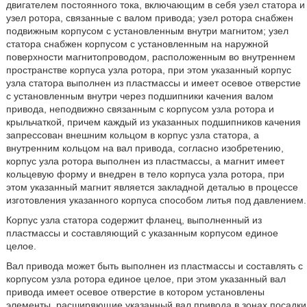
двигателем постоянного тока, включающим в себя узел статора и
узел ротора, связанные с валом привода; узел ротора снабжен
подвижным корпусом с установленным внутри магнитом; узел
статора снабжен корпусом с установленным на наружной
поверхности магнитопроводом, расположенным во внутреннем
пространстве корпуса узла ротора, при этом указанный корпус
узла статора выполнен из пластмассы и имеет осевое отверстие
с установленным внутри через подшипники качения валом
привода, неподвижно связанным с корпусом узла ротора и
крыльчаткой, причем каждый из указанных подшипников качения
запрессован внешним кольцом в корпус узла статора, а
внутренним кольцом на вал привода, согласно изобретению,
корпус узла ротора выполнен из пластмассы, а магнит имеет
кольцевую форму и внедрен в тело корпуса узла ротора, при
этом указанный магнит является закладной деталью в процессе
изготовления указанного корпуса способом литья под давлением.
Корпус узла статора содержит фланец, выполненный из
пластмассы и составляющий с указанным корпусом единое
целое.
Вал привода может быть выполнен из пластмассы и составлять с
корпусом узла ротора единое целое, при этом указанный вал
привода имеет осевое отверстие в котором установлены
элементы, расширяющие указанный вал привода в зонах посадки