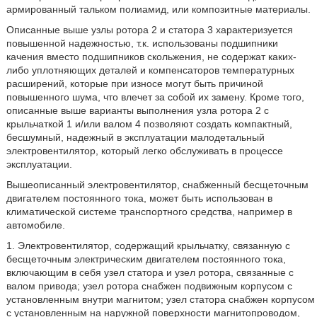
армированный тальком полиамид, или композитные материалы.
Описанные выше узлы ротора 2 и статора 3 характеризуется
повышенной надежностью, т.к. использованы подшипники
качения вместо подшипников скольжения, не содержат каких-
либо уплотняющих деталей и компенсаторов температурных
расширений, которые при износе могут быть причиной
повышенного шума, что влечет за собой их замену. Кроме того,
описанные выше варианты выполнения узла ротора 2 с
крыльчаткой 1 и/или валом 4 позволяют создать компактный,
бесшумный, надежный в эксплуатации малодетальный
электровентилятор, который легко обслуживать в процессе
эксплуатации.
Вышеописанный электровентилятор, снабженный бесщеточным
двигателем постоянного тока, может быть использован в
климатической системе транспортного средства, например в
автомобиле.
1. Электровентилятор, содержащий крыльчатку, связанную с
бесщеточным электрическим двигателем постоянного тока,
включающим в себя узел статора и узел ротора, связанные с
валом привода; узел ротора снабжен подвижным корпусом с
установленным внутри магнитом; узел статора снабжен корпусом
с установленным на наружной поверхности магнитопроводом,