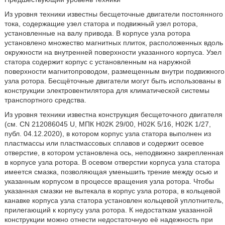
Из уровня техники известны бесщеточные двигатели постоянного
тока, содержащие узел статора и подвижный узел ротора,
установленные на валу привода. В корпусе узла ротора
установлено множество магнитных плиток, расположенных вдоль
окружности на внутренней поверхности указанного корпуса. Узел
статора содержит корпус с установленным на наружной
поверхности магнитопроводом, размещенным внутри подвижного
узла ротора. Бесщёточные двигатели могут быть использованы в
конструкции электровентилятора для климатической системы
транспортного средства.
Из уровня техники известна конструкция бесщеточного двигателя
(см. CN 212086045 U, МПК H02K 29/00, H02K 5/16, H02K 1/27,
публ. 04.12.2020), в котором корпус узла статора выполнен из
пластмассы или пластмассовых сплавов и содержит осевое
отверстие, в котором установлена ось, неподвижно закрепленная
в корпусе узла ротора. В осевом отверстии корпуса узла статора
имеется смазка, позволяющая уменьшить трение между осью и
указанным корпусом в процессе вращения узла ротора. Чтобы
указанная смазки не вытекала в корпус узла ротора, в кольцевой
канавке корпуса узла статора установлен кольцевой уплотнитель,
прилегающий к корпусу узла ротора. К недостаткам указанной
конструкции можно отнести недостаточную её надежность при