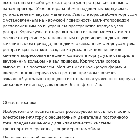
включающим в себя узел статора и узел ротора, связанные с
валом привода. Узел ротора снабжен подвижным корпусом с
установленным внутри магнитом. Узел статора снабжен корпусом
с установленным на наружной поверхности магнитопроводом,
расположенным во внутреннем пространстве корпуса узла
ротора. Корпус узла статора выполнен из пластмассы и имеет
осевое отверстие с установленным внутри через подшипники
качения валом привода, неподвижно связанным с корпусом узла
ротора и крыльчаткой. Каждый из указанных подшипников
качения запрессован внешним кольцом в корпус узла статора, а
внутренним кольцом на вал привода. Корпус узла ротора
выполнен из пластмассы. Магнит имеет кольцевую форму и
внедрен в тело корпуса узла ротора, при этом является
закладной деталью в процессе изготовления указанного корпуса
способом литья под давлением. 6 з.п. ф-лы, 7 ил.
Область техники
Изобретение относится к электрооборудованию, в частности к
электровентилятору с бесщеточным двигателем постоянного
тока, предназначенному для климатической системы
транспортного средства, например автомобиля.
Предшествующий уровень техники