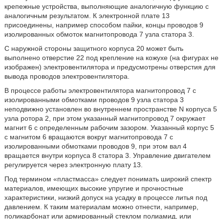
крепежные устройства, выполняющие аналогичную функцию с
аналогичным результатом. К электронной плате 13
присоединены, например способом пайки, концы проводов 9
изолированных обмоток магнитопровода 7 узла статора 3.
С наружной стороны защитного корпуса 20 может быть
выполнено отверстие 22 под крепление на кожухе (на фигурах не
изображен) электровентилятора и предусмотрены отверстия для
вывода проводов электровентилятора.
В процессе работы электровентилятора магнитопровод 7 с
изолированными обмотками проводов 9 узла статора 3
неподвижно установлен во внутреннем пространстве N корпуса 5
узла ротора 2, при этом указанный магнитопровод 7 окружает
магнит 6 с определенным рабочим зазором. Указанный корпус 5
с магнитом 6 вращаются вокруг магнитопровода 7 с
изолированными обмотками проводов 9, при этом вал 4
вращается внутри корпуса 8 статора 3. Управление двигателем
регулируется через электронную плату 13.
Под термином «пластмасса» следует понимать широкий спектр
материалов, имеющих высокие упругие и прочностные
характеристики, низкий допуск на усадку в процессе литья под
давлением. К таким материалам можно отнести, например,
поликарбонат или армированный стеклом полиамид, или