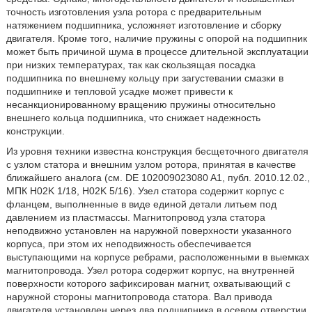
точность изготовления узла ротора с предварительным
натяжением подшипника, усложняет изготовление и сборку
двигателя. Кроме того, наличие пружины с опорой на подшипник
может быть причиной шума в процессе длительной эксплуатации
при низких температурах, так как скользящая посадка
подшипника по внешнему кольцу при загустевании смазки в
подшипнике и тепловой усадке может привести к
несанкционированному вращению пружины относительно
внешнего кольца подшипника, что снижает надежность
конструкции.
Из уровня техники известна конструкция бесщеточного двигателя
с узлом статора и внешним узлом ротора, принятая в качестве
ближайшего аналога (см. DE 102009023080 A1, публ. 2010.12.02.,
МПК H02K 1/18, H02K 5/16). Узел статора содержит корпус с
фланцем, выполненные в виде единой детали литьем под
давлением из пластмассы. Магнитопровод узла статора
неподвижно установлен на наружной поверхности указанного
корпуса, при этом их неподвижность обеспечивается
выступающими на корпусе ребрами, расположенными в выемках
магнитопровода. Узел ротора содержит корпус, на внутренней
поверхности которого зафиксирован магнит, охватывающий с
наружной стороны магнитопровода статора. Вал привода
двигателя установлен через два подшипника в осевом отверстии