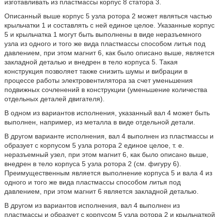
изготавливать из пластмассы корпус 8 статора 3.
Описанный выше корпус 5 узла ротора 2 может являться частью
крыльчатки 1 и составлять с ней единое целое. Указанные корпус
5 и крыльчатка 1 могут быть выполнены в виде неразъемного
узла из одного и того же вида пластмассы способом литья под
давлением, при этом магнит 6, как было описано выше, является
закладной деталью и внедрен в тело корпуса 5. Такая
конструкция позволяет также снизить шумы и вибрации в
процессе работы электровентилятора за счет уменьшения
подвижных сочленений в конструкции (уменьшение количества
отдельных деталей двигателя).
В одном из вариантов исполнения, указанный вал 4 может быть
выполнен, например, из металла в виде отдельной детали.
В другом варианте исполнения, вал 4 выполнен из пластмассы и
образует с корпусом 5 узла ротора 2 единое целое, т. е.
неразъемный узел, при этом магнит 6, как было описано выше,
внедрен в тело корпуса 5 узла ротора 2 (см. фигуру 6).
Преимущественным является выполнение корпуса 5 и вала 4 из
одного и того же вида пластмассы способом литья под
давлением, при этом магнит 6 является закладной деталью.
В другом из вариантов исполнения, вал 4 выполнен из
пластмассы и образует с корпусом 5 узла ротора 2 и крыльчаткой