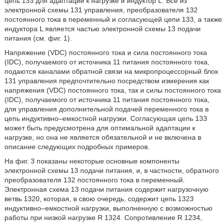
цепь 133 для адаптации к нагрузке и индуктор L. Все из
электронной схемы 131 управления, преобразователя 132
постоянного тока в переменный и согласующей цепи 133, а также
индуктора L является частью электронной схемы 13 подачи
питания (см. фиг. 1).
Напряжение (VDC) постоянного тока и сила постоянного тока
(IDC), получаемого от источника 11 питания постоянного тока,
подаются каналами обратной связи на микропроцессорный блок
131 управления предпочтительно посредством измерения как
напряжения (VDC) постоянного тока, так и силы постоянного тока
(IDC), получаемого от источника 11 питания постоянного тока,
для управления дополнительной подачей переменного тока в
цепь индуктивно–емкостной нагрузки. Согласующая цепь 133
может быть предусмотрена для оптимальной адаптации к
нагрузке, но она не является обязательной и не включена в
описание следующих подробных примеров.
На фиг. 3 показаны некоторые основные компоненты
электронной схемы 13 подачи питания, и, в частности, обратного
преобразователя 132 постоянного тока в переменный.
Электронная схема 13 подачи питания содержит нагрузочную
ветвь 1320, которая, в свою очередь, содержит цепь 1323
индуктивно–емкостной нагрузки, выполненную с возможностью
работы при низкой нагрузке R 1324. Сопротивление R 1234,