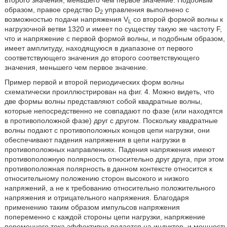
второго значения, меньшего чем первое значение. Подобным
образом, правое средство D
управления выполнено с
2
возможностью подачи напряжения V
со второй формой волны к
L
нагрузочной ветви 1320 и имеет по существу такую же частоту F,
что и напряжение с первой формой волны, и подобным образом,
имеет амплитуду, находящуюся в диапазоне от первого
соответствующего значения до второго соответствующего
значения, меньшего чем первое значение.
Пример первой и второй периодических форм волны
схематически проиллюстрирован на фиг. 4. Можно видеть, что
две формы волны представляют собой квадратные волны,
которые непосредственно не совпадают по фазе (или находятся
в противоположной фазе) друг с другом. Поскольку квадратные
волны подают с противоположных концов цепи нагрузки, они
обеспечивают падения напряжения в цепи нагрузки в
противоположных направлениях. Падения напряжения имеют
противоположную полярность относительно друг друга, при этом
противоположная полярность в данном контексте относится к
относительному положению сторон высокого и низкого
напряжений, а не к требованию относительно положительного
напряжения и отрицательного напряжения. Благодаря
применению таким образом импульсов напряжения
попеременно с каждой стороны цепи нагрузки, напряжение
переменного тока эффективно подается на индуктор, и мощность