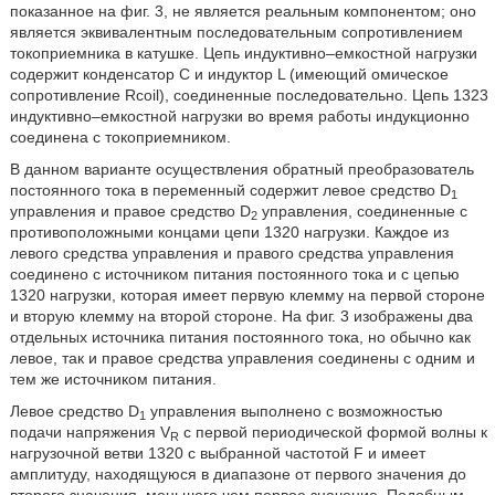
показанное на фиг. 3, не является реальным компонентом; оно
является эквивалентным последовательным сопротивлением
токоприемника в катушке. Цепь индуктивно–емкостной нагрузки
содержит конденсатор C и индуктор L (имеющий омическое
сопротивление Rcoil), соединенные последовательно. Цепь 1323
индуктивно–емкостной нагрузки во время работы индукционно
соединена с токоприемником.
В данном варианте осуществления обратный преобразователь
постоянного тока в переменный содержит левое средство D
1
управления и правое средство D
управления, соединенные с
2
противоположными концами цепи 1320 нагрузки. Каждое из
левого средства управления и правого средства управления
соединено с источником питания постоянного тока и с цепью
1320 нагрузки, которая имеет первую клемму на первой стороне
и вторую клемму на второй стороне. На фиг. 3 изображены два
отдельных источника питания постоянного тока, но обычно как
левое, так и правое средства управления соединены с одним и
тем же источником питания.
Левое средство D
управления выполнено с возможностью
1
подачи напряжения V
с первой периодической формой волны к
R
нагрузочной ветви 1320 с выбранной частотой F и имеет
амплитуду, находящуюся в диапазоне от первого значения до