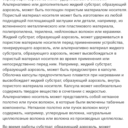
Альтернативно или дополнительно жидкий субстрат, образующий
аэрозоль, может быть поглощен пористым материалом носителя.
Пористый материал носителя может быть изготовлен из любой
подходящей поглощающей заглушки или детали, например, из
вспененного металлического или пластикового материала,
полипропилена, терилена, нейлоновых волокон или керамики.
Жидкий субстрат, образующий аэрозоль, может удерживаться в
пористом материале носителя перед применением устройства,
генерирующего аэрозоль, или альтернативно материал жидкого
субстрата, образующего аэрозоль, может высвобождаться в
пористый материал носителя во время применения или
непосредственно перед ним. Например, жидкий субстрат,
образующий аэрозоль, может быть предусмотрен в капсуле.
Оболочка капсулы предпочтительно плавится при нагревании и
высвобождает жидкий субстрат, образующий аэрозоль, внутрь
пористого материала носителя. Капсула может необязательно
содержать твердое вещество в сочетании с жидкостью.
Альтернативно носитель может представлять собой нетканое
полотно или пучок волокон, в которые были включены табачные
компоненты. Нетканое полотно или пучок волокон могут
содержать, например, углеродные волокна, натуральные
целлюлозные волокна или волокна из производных целлюлозы.
Во время работы субстрат, образующий аэрозоль, может