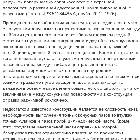
наружной поверхностью соприкасаются с внутренней
поверхностью разжимной двусторонней цанги выполненной с
разрезами (Патент JPS 51134485 A, опубл. 20.11.1976).
Преимуществом изобретения является то, что подвижная втулка
с наружными конусными поверхностями пазов посаженная между
шайбами центрального штока с резьбовым стержнем с одной
стороны и внутренним шестигранником с другой за счет кулачков
входящих в ее пазы и проходящих через пазы неподвижной
полой цилиндрической части - не вращаются. Кроме того, за счет
того, подвижная втулка с наружными конусными поверхностями
пазов посажена между шайбами центрального штока с
резьбовым стержнем с одной стороны и внутренним
шестигранником с другой, и тем самым скреплена со штоком, при
зажиме и разжиме путем вращения шестигранника, цанга
движется в осевом направлении совместно с со штоком, при этом
заклинивание между конусными поверхностями в конструкции
оправки разжимной исключено.
Недостатком известной конструкции является ее сложность из-за
необходимости выполнения точных конусных пазов во втулках,
точных кулачков и пазов полой цилиндрической части. Кроме
того, отсутствие центральной части оправки на которой
базируются втулки отрицательно влияет на ее прочность и
жесткость и тем самым, снижает точность базирования детали по