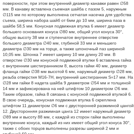
поверхности, при этом внутренний диаметр канавки равен ∅58
мм. В канавку вставлена съемная шайба с пазом 5, наружным
∅115 мм по которому выполнена сетчатая насечка для удобства
съема, ширина набора шайб от 6мм до 10 мм, ширина паза в
шайбе 58,5 мм. Конусная подвижная втулка 6 имеет диаметр
большего основания конуса ∅80 мм, общий угол конуса 30°,
общую высоту 38 мм и ступенчатое внутреннее отверстие
большего диаметра ∅40 мм, глубиной 33 мм и меньшего
диаметра ∅30 мм на торце, а также шпоночный паз шириной
10,05 мм. Шпонка 7 имеет ширину 10 мм длину 20 мм. В
отверстие ∅30 мм конусной подвижной втулки 6 вставлена гайка
с внутренним шестигранником 8, высота гайки 40 мм, диаметр
фланца гайки ∅38 мм высотой 6 мм, наружный диаметр ∅28 мм,
резьба отверстия М16-7Н, внутренний шестигранник S=17 мм. На
∅28 мм гайки 8 надета шайба 9 диаметром ∅54 мм и толщиной
14 мм и зафиксирована на ней штифтом 10 диаметром ∅6 мм.
Таким образом, гайка 8 связана с конусной подвижной втулкой 6.
В свою очередь, конусная подвижная втулка 6 скреплена
штифтом 11 диаметром ∅6 мм с двусторонней разжимной цангой
12. Двусторонняя разжимная цанга 12 имеет наружный диаметр
∅89 мм и высоту 88 мм, с каждой из сторон гайки выполнены
внутренние конуса, каждый из них имеет общий угол конуса 30°,
также с обоих торцов выполнены разрезы шириной 2 мм и
глубиной 60 мм.