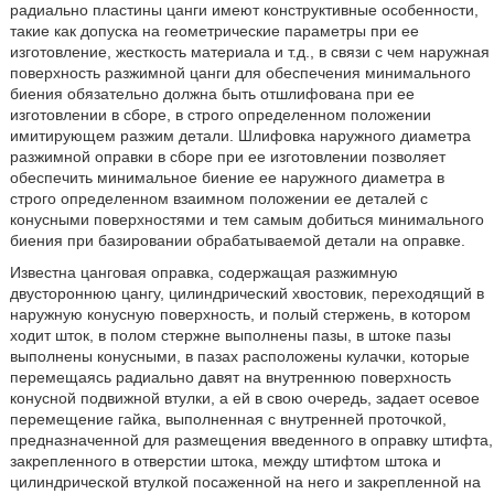
радиально пластины цанги имеют конструктивные особенности,
такие как допуска на геометрические параметры при ее
изготовление, жесткость материала и т.д., в связи с чем наружная
поверхность разжимной цанги для обеспечения минимального
биения обязательно должна быть отшлифована при ее
изготовлении в сборе, в строго определенном положении
имитирующем разжим детали. Шлифовка наружного диаметра
разжимной оправки в сборе при ее изготовлении позволяет
обеспечить минимальное биение ее наружного диаметра в
строго определенном взаимном положении ее деталей с
конусными поверхностями и тем самым добиться минимального
биения при базировании обрабатываемой детали на оправке.
Известна цанговая оправка, содержащая разжимную
двустороннюю цангу, цилиндрический хвостовик, переходящий в
наружную конусную поверхность, и полый стержень, в котором
ходит шток, в полом стержне выполнены пазы, в штоке пазы
выполнены конусными, в пазах расположены кулачки, которые
перемещаясь радиально давят на внутреннюю поверхность
конусной подвижной втулки, а ей в свою очередь, задает осевое
перемещение гайка, выполненная с внутренней проточкой,
предназначенной для размещения введенного в оправку штифта,
закрепленного в отверстии штока, между штифтом штока и
цилиндрической втулкой посаженной на него и закрепленной на