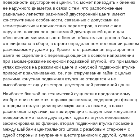
поверхности двусторонней цанги, т.к. может приводить к биению
ее наружного диаметра в связи с тем, что расположенные
радиально лепестки разжимной двусторонней цанги имеют
конструктивные особенности, связанные с допусками ее
геометрических и прочностных параметров, в связи с чем
наружная поверхность разжимной двусторонней цанги для
обеспечения минимального биения обязательно должна быть
отшлифована в сборе, в строго определенном положении равном
разжимаемому диаметру. Кроме того, разжимная двусторонняя
цанга не скреплена с перемещающейся в осевом направлении
при зажиме-разжиме конусной подвижной втулкой, что при малых
углах конусов на разжимной цанге и конусной подвижной втулке
приводит к заклиниванию, т.е. при откручивании гайки с целью
разжима конусная подвижная втулка не отводится и не
высвобождает одну из сторон двусторонней разжимной цанги.
Наиболее близкой по технической сущности к предлагаемому
изобретению является оправка разжимная, содержащая фланец
с торцом и полую цилиндрическую часть с пазами, в пазах
расположены кулачки, контактирующие с наружными конусными
поверхностями пазов двух втулок, одна из втулок неподвижно
зафиксирована во фланце, вторая подвижная втулка посажена
между шайбами центрального штока с резьбовым стержнем с
одной стороны и внутренним шестигранником с другой, кулачки