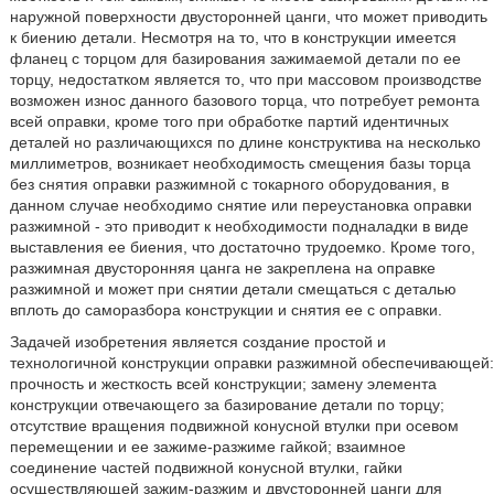
наружной поверхности двусторонней цанги, что может приводить
к биению детали. Несмотря на то, что в конструкции имеется
фланец с торцом для базирования зажимаемой детали по ее
торцу, недостатком является то, что при массовом производстве
возможен износ данного базового торца, что потребует ремонта
всей оправки, кроме того при обработке партий идентичных
деталей но различающихся по длине конструктива на несколько
миллиметров, возникает необходимость смещения базы торца
без снятия оправки разжимной с токарного оборудования, в
данном случае необходимо снятие или переустановка оправки
разжимной - это приводит к необходимости подналадки в виде
выставления ее биения, что достаточно трудоемко. Кроме того,
разжимная двусторонняя цанга не закреплена на оправке
разжимной и может при снятии детали смещаться с деталью
вплоть до саморазбора конструкции и снятия ее с оправки.
Задачей изобретения является создание простой и
технологичной конструкции оправки разжимной обеспечивающей:
прочность и жесткость всей конструкции; замену элемента
конструкции отвечающего за базирование детали по торцу;
отсутствие вращения подвижной конусной втулки при осевом
перемещении и ее зажиме-разжиме гайкой; взаимное
соединение частей подвижной конусной втулки, гайки
осуществляющей зажим-разжим и двусторонней цанги для