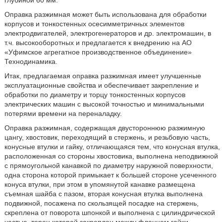
Оправка разжимная может быть использована для обработки
корпусов и тонкостенных осесимметричных элементов
электродвигателей, электрогенераторов и др. электромашин, в
т.ч. высокооборотных и предлагается к внедрению на АО
«Уфимское агрегатное производственное объединение»
Технодинамика.
Итак, предлагаемая оправка разжимная имеет улучшенные
эксплуатационные свойства и обеспечивает закрепление и
обработки по диаметру и торцу тонкостенных корпусов
электрических машин с высокой точностью и минимальными
потерями времени на переналадку.
Оправка разжимная, содержащая двустороннюю разжимную
цангу, хвостовик, переходящий в стержень, и резьбовую часть,
конусные втулки и гайку, отличающаяся тем, что конусная втулка,
расположенная со стороны хвостовика, выполнена неподвижной
с прямоугольной канавкой по диаметру наружной поверхности,
одна сторона которой примыкает к большей стороне усеченного
конуса втулки, при этом в упомянутой канавке размещена
съемная шайба с пазом, вторая конусная втулка выполнена
подвижной, посажена по скользящей посадке на стержень,
скреплена от поворота шпонкой и выполнена с цилиндрической
частью, торец которой закреплен между фланцем гайки,