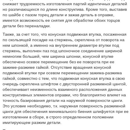
снижает трудоемкость изготовления партий идентичных деталей
но различающихся по длине конструктива. Кроме того, выставив
по шайбе с пазом торец детали и зажав деталь в оправке,
имеется возможность ее снятия для обработки обоих торцов
детали без переналадки.
Также, за счет того, что конусная подвижная втулка, посаженная
по скользящей посадке на стержень, скреплена от поворота на
нем шпонкой, а именно на внутреннем диаметре втулки под
стержень, выполнен паз под шпоночное соединение шириной
немногим большей, чем ширина шпонки, конусной втулке
обеспечено осевое перемещение без ее поворота при ее
зажиме-разжиме гайкой. Отсутствие вращения конусной
подвижной втулки при осевом перемещении зажима-разжима
гайкой, совместно с тем, что подвижная конусная втулка в свою
очередь скреплена штифтом с двусторонней разжимной цангой,
обеспечивает неизменность взаимного расположения данных
конструктивных элементов оправки, что благоприятно влияет на
точность базирования детали на наружной поверхности цанги.
Это условие необходимо, т.к. наружная поверхность разжимной
цанги для обеспечения минимального биения шлифуется при ее
изготовлении в сборе, в строго определенном положении
имитирующем разжим детали.