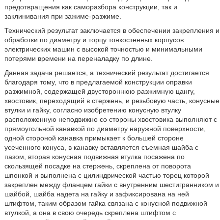
предотвращения как саморазбора конструкции, так и
заклинивания при зажиме-разжиме.
Технический результат заключается в обеспечении закрепления и
обработки по диаметру и торцу тонкостенных корпусов
электрических машин с высокой точностью и минимальными
потерями времени на переналадку по длине.
Данная задача решается, а технический результат достигается
благодаря тому, что в предлагаемой конструкции оправки
разжимной, содержащей двустороннюю разжимную цангу,
хвостовик, переходящий в стержень, и резьбовую часть, конусные
втулки и гайку, согласно изобретению конусную втулку
расположенную неподвижно со стороны хвостовика выполняют с
прямоугольной канавкой по диаметру наружной поверхности,
одной стороной канавка примыкает к большей стороне
усеченного конуса, в канавку вставляется съемная шайба с
пазом, вторая конусная подвижная втулка посажена по
скользящей посадке на стержень, скреплена от поворота
шпонкой и выполнена с цилиндрической частью торец которой
закреплен между фланцем гайки с внутренним шестигранником и
шайбой, шайба надета на гайку и зафиксирована на ней
штифтом, таким образом гайка связана с конусной подвижной
втулкой, а она в свою очередь скреплена штифтом с