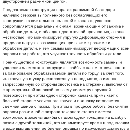
двусторонней разжимной цангой.
Предлагаемая конструкция оправки разжимной благодаря
наличию стержня выполненного без ослабляющих его
конструкцию значительных полостей и канавок, успешно
сопротивляется радиальным силам, возникающим от зажима и
обработки детали, и обладает достаточной прочностью, а также
жесткостью, что минимизирует упругую деформацию стержня в
пределах нагрузок возникающих при зажиме-разжиме и
обработке детали, и тем самым минимизирует деформацию всей
оправки при работе, что улучшает точность обработки детали.
Преимуществом конструкции является возможность замены и
удаления элемента конструкции - шайбы с пазом, отвечающего
за базирование обрабатываемой детали по торцу, за счет того,
что конусную втулку расположенную неподвижно, а именно
запрессованную со стороны хвостовика на стержень, выполняют
с прямоугольной канавкой по всему диаметру наружной
поверхности при этом одной стороной канавка примыкает к
большей стороне усеченного конуса и в канавку вставляется
съемная шайба с пазом. При этом в процессе работы без снятия
оправки разжимной с патрона токарного станка имеется
возможность замены шайбы с пазом одной толщины на шайбу с
пазом с другой толщиной, что минимизирует время н подналадки
в виде выставления ее биения оправки по наружному диаметру и