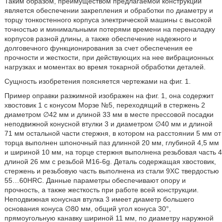
Таким образом, преимуществом предлагаемой конструкции
является обеспечении закрепления и обработки по диаметру и
торцу тонкостенного корпуса электрической машины с высокой
точностью и минимальными потерями времени на переналадку
корпусов разной длины, а также обеспечение надежного и
долговечного функционирования за счет обеспечения ее
прочности и жесткости, при действующих на нее вибрационных
нагрузках и моментах во время токарной обработки деталей.
Сущность изобретения поясняется чертежами на фиг. 1.
Пример оправки разжимной изображен на фиг. 1, она содержит
хвостовик 1 с конусом Морзе №5, переходящий в стержень 2
диаметром ∅42 мм и длиной 33 мм в месте прессовой посадки
неподвижной конусной втулки 3 и диаметром ∅40 мм и длиной
71 мм остальной части стержня, в котором на расстоянии 5 мм от
торца выполнен шпоночный паз длинной 20 мм, глубиной 4,5 мм
и шириной 10 мм, на торце стержня выполнена резьбовая часть 4
длиной 26 мм с резьбой М16-6g. Деталь содержащая хвостовик,
стержень и резьбовую часть выполнена из стали 9ХС твердостью
55…60HRC. Данные параметры обеспечивают опору и
прочность, а также жесткость при работе всей конструкции.
Неподвижная конусная втулка 3 имеет диаметр большего
основания конуса ∅80 мм, общий угол конуса 30°,
прямоугольную канавку шириной 11 мм, по диаметру наружной