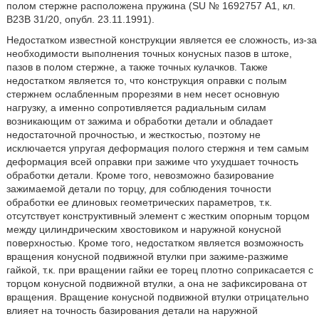
полом стержне расположена пружина (SU № 1692757 А1, кл.
В23В 31/20, опубл. 23.11.1991).
Недостатком известной конструкции является ее сложность, из-за
необходимости выполнения точных конусных пазов в штоке,
пазов в полом стержне, а также точных кулачков. Также
недостатком является то, что конструкция оправки с полым
стержнем ослабленным прорезями в нем несет основную
нагрузку, а именно сопротивляется радиальным силам
возникающим от зажима и обработки детали и обладает
недостаточной прочностью, и жесткостью, поэтому не
исключается упругая деформация полого стержня и тем самым
деформация всей оправки при зажиме что ухудшает точность
обработки детали. Кроме того, невозможно базирование
зажимаемой детали по торцу, для соблюдения точности
обработки ее длиновых геометрических параметров, т.к.
отсутствует конструктивный элемент с жестким опорным торцом
между цилиндрическим хвостовиком и наружной конусной
поверхностью. Кроме того, недостатком является возможность
вращения конусной подвижной втулки при зажиме-разжиме
гайкой, т.к. при вращении гайки ее торец плотно соприкасается с
торцом конусной подвижной втулки, а она не зафиксирована от
вращения. Вращение конусной подвижной втулки отрицательно
влияет на точность базирования детали на наружной