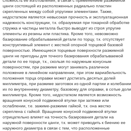
сложность ее изготовления, в связи с применением разжимной
цанги состоящей из расположенных радиально пластин
скрепленных между собой упругими элементами. Также,
недостатком является невысокая прочность и эксплуатационная
надежность конструкции, т.к. образуемая при токарной обработке
стружка и частицы металла быстро выводят из строя упругие
элементы из резины или пластика. Кроме того, невозможно
базирование обрабатываемой детали по торцу, т.к. отсутствует
конструктивный элемент с жесткой опорной торцевой базовой
поверхностью. Имеющиеся торцевые поверхности разжимной
цанги не пригодны для точного базирования обрабатываемой
детали по ее торце, т.к., скользя по наружным конусным
поверхностям, при разжиме могут занимать различное
положение в линейном направлении, при этом вариабельность
положения торца оправки может достигать десятых долей
миллиметра, при разжиме заготовок из одной партии и колебании
их по внутреннему диаметру, базовому для оправки, в сотые доли
миллиметра. Кроме того, недостатком является возможность
вращения конусной подвижной втулки при затяжке или
ослаблении, т.е. зажиме-разжиме гайкой, т.к. она жестко
скреплена с гайкой. Вращение конусной подвижной втулки
отрицательно влияет на точность базирования детали на
наружной поверхности цанги, т.к. может приводить к биению ее
наружного диаметра в связи с тем, что расположенные