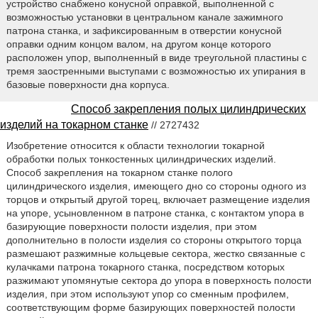
устройство снабжено конусной оправкой, выполненной с
возможностью установки в центральном канале зажимного
патрона станка, и зафиксированным в отверстии конусной
оправки одним концом валом, на другом конце которого
расположен упор, выполненный в виде треугольной пластины с
тремя заостренными выступами с возможностью их упирания в
базовые поверхности дна корпуса.
Способ закрепления полых цилиндрических
изделий на токарном станке
// 2727432
Изобретение относится к области технологии токарной
обработки полых тонкостенных цилиндрических изделий.
Способ закрепления на токарном станке полого
цилиндрического изделия, имеющего дно со стороны одного из
торцов и открытый другой торец, включает размещение изделия
на упоре, усыновленном в патроне станка, с контактом упора в
базирующие поверхности полости изделия, при этом
дополнительно в полости изделия со стороны открытого торца
размешают разжимные кольцевые сектора, жестко связанные с
кулачками патрона токарного станка, посредством которых
разжимают упомянутые сектора до упора в поверхность полости
изделия, при этом используют упор со сменным профилем,
соответствующим форме базирующих поверхностей полости