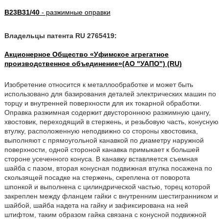
B23B31/40
- разжимные оправки
Владельцы патента RU 2765419:
Акционерное Общество «Уфимское агрегатное
производственное объединение»(АО "УАПО") (RU)
Изобретение относится к металлообработке и может быть
использовано для базирования деталей электрических машин по
торцу и внутренней поверхности для их токарной обработки.
Оправка разжимная содержит двустороннюю разжимную цангу,
хвостовик, переходящий в стержень, и резьбовую часть, конусную
втулку, расположенную неподвижно со стороны хвостовика,
выполняют с прямоугольной канавкой по диаметру наружной
поверхности, одной стороной канавка примыкает к большей
стороне усеченного конуса. В канавку вставляется съемная
шайба с пазом, вторая конусная подвижная втулка посажена по
скользящей посадке на стержень, скреплена от поворота
шпонкой и выполнена с цилиндрической частью, торец которой
закреплен между фланцем гайки с внутренним шестигранником и
шайбой, шайба надета на гайку и зафиксирована на ней
штифтом, таким образом гайка связана с конусной подвижной