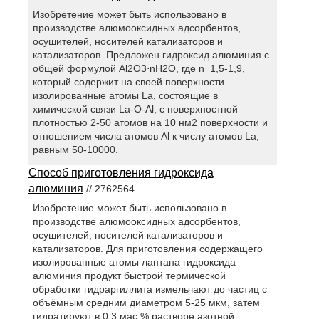
Изобретение может быть использовано в
производстве алюмооксидных адсорбентов,
осушителей, носителей катализаторов и
катализаторов. Предложен гидроксид алюминия с
общей формулой Al2O3⋅nH2O, где n=1,5-1,9,
который содержит на своей поверхности
изолированные атомы La, состоящие в
химической связи La-O-Al, с поверхностной
плотностью 2-50 атомов на 10 нм2 поверхности и
отношением числа атомов Al к числу атомов La,
равным 50-10000.
Способ приготовления гидроксида
алюминия
// 2762564
Изобретение может быть использовано в
производстве алюмооксидных адсорбентов,
осушителей, носителей катализаторов и
катализаторов. Для приготовления содержащего
изолированные атомы лантана гидроксида
алюминия продукт быстрой термической
обработки гидраргиллита измельчают до частиц с
объёмным средним диаметром 5-25 мкм, затем
гидратируют в 0,3 мас.% растворе азотной