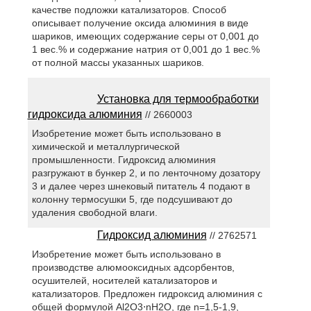
качестве подложки катализаторов. Способ
описывает получение оксида алюминия в виде
шариков, имеющих содержание серы от 0,001 до
1 вес.% и содержание натрия от 0,001 до 1 вес.%
от полной массы указанных шариков.
Установка для термообработки
гидроксида алюминия
// 2660003
Изобретение может быть использовано в
химической и металлургической
промышленности. Гидроксид алюминия
разгружают в бункер 2, и по ленточному дозатору
3 и далее через шнековый питатель 4 подают в
колонну термосушки 5, где подсушивают до
удаления свободной влаги.
Гидроксид алюминия
// 2762571
Изобретение может быть использовано в
производстве алюмооксидных адсорбентов,
осушителей, носителей катализаторов и
катализаторов. Предложен гидроксид алюминия с
общей формулой Al2O3⋅nH2O, где n=1,5-1,9,