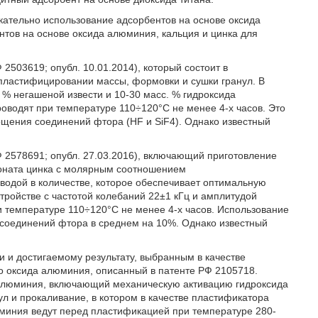
кательно использование адсорбентов на основе оксида
тов на основе оксида алюминия, кальция и цинка для
2503619; опубл. 10.01.2014), который состоит в
пластифицировании массы, формовки и сушки гранул. В
 % негашеной извести и 10-30 масс. % гидроксида
роводят при температуре 110÷120°С не менее 4-х часов. Это
ощения соединений фтора (HF и SiF4). Однако известный
Ф 2578691; опубл. 27.03.2016), включающий приготовление
боната цинка с молярным соотношением
 водой в количестве, которое обеспечивает оптимальную
тройстве с частотой колебаний 22±1 кГц и амплитудой
и температуре 110÷120°С не менее 4-х часов. Использование
 соединений фтора в среднем на 10%. Однако известный
и и достигаемому результату, выбранным в качестве
го оксида алюминия, описанный в патенте РФ 2105718.
 алюминия, включающий механическую активацию гидроксида
л и прокаливание, в котором в качестве пластификатора
юминия ведут перед пластификацией при температуре 280-