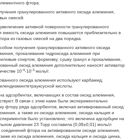
элементного фтора.
лучения гранулированного активного оксида алюминия,
вых смесей.
увеличение активной поверхности гранулированного
я емкость оксида алюминия повышается приблизительно в
тора из газовых смесей на два порядка.
собом получения гранулированного активного оксида
миния, прокаливание гидроксида алюминия при
ниловым спиртом, формовку, сушку гранул и прокаливание,
ованный оксид алюминия дополнительно наносят активатор
-4
-3
ичестве 10
-10
моль/г.
ированного оксида алюминия используют карбамид,
тилендиаминтетрауксусной кислоты.
на адсорбентах, включающих в состав оксид алюминия,
твуют. В связи с этим нами были экспериментально
у фтору ряда адсорбентов, включая активированный оксид
миния, а также из оксида алюминия, оксида кальция и
кспериментов было установлено, что величина адсорбции на
ьном давлении 23 Торр составила (0,08±0,01) моль/л
и соединений фтора на активированном оксиде алюминия,
акже из оксида алюминия, оксида кальция и оксида цинка,