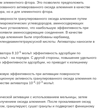
м элементного фтора. Это позволило предположить
ованного активированного оксида алюминия в качестве
ра, но и для элементного фтора.
поверхности гранулированного оксида алюминия путем
полиароматических углеводородов, аминосодержащих
ально установлено, что наибольшую эффективность при
роявили аминосодержащие соединения. В качестве
сида алюминия были опробованы карбамид,
илендиаминтетрауксусной кислоты. Активаторы наносили в
-5
ватора 8.10
моль/г эффективность адсорбции по
оль/г - на порядок. С другой стороны, повышение удельного
ю эффективности адсорбции, но приводит к излишнему
овую эффективность при активации поверхности
бционную активность гранулированного оксида алюминия по
-4
-3
естве активатора 10
-10
моль/г.
ческой активации с использованием мельницы, затем
олучением оксида алюминия. После прокаливания оксид
м, гранулируют, сушат гранулы и подвергают финишному