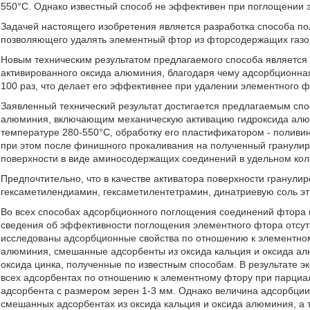
550°С. Однако известный способ не эффективен при поглощении 
Задачей настоящего изобретения является разработка способа по
позволяющего удалять элементный фтор из фторсодержащих газо
Новым техническим результатом предлагаемого способа является 
активированного оксида алюминия, благодаря чему адсорбционна
100 раз, что делает его эффективнее при удалении элементного ф
Заявленный технический результат достигается предлагаемым спо
алюминия, включающим механическую активацию гидроксида алю
температуре 280-550°С, обработку его пластификатором - поливи
при этом после финишного прокаливания на полученный гранулир
поверхности в виде аминосодержащих соединений в удельном кол
Предпочтительно, что в качестве активатора поверхности гранул
гексаметилендиамин, гексаметилентетрамин, динатриевую соль э
Во всех способах адсорбционного поглощения соединений фтора 
сведения об эффективности поглощения элементного фтора отсутс
исследованы адсорбционные свойства по отношению к элементном
алюминия, смешанные адсорбенты из оксида кальция и оксида алю
оксида цинка, полученные по известным способам. В результате э
всех адсорбентах по отношению к элементному фтору при парциал
адсорбента с размером зерен 1-3 мм. Однако величина адсорбци
смешанных адсорбентах из оксида кальция и оксида алюминия, а т