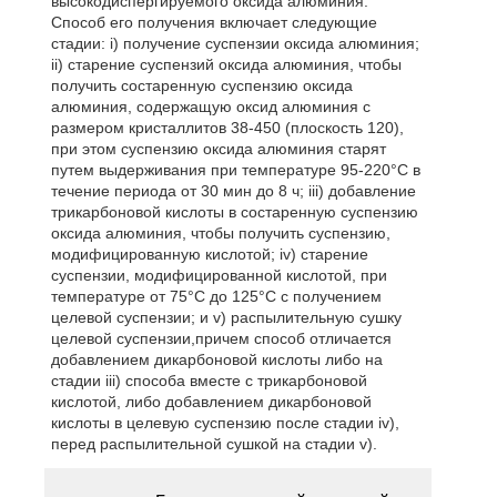
высокодиспергируемого оксида алюминия.
Способ его получения включает следующие
стадии: i) получение суспензии оксида алюминия;
ii) старение суспензий оксида алюминия, чтобы
получить состаренную суспензию оксида
алюминия, содержащую оксид алюминия с
размером кристаллитов 38-450 (плоскость 120),
при этом суспензию оксида алюминия старят
путем выдерживания при температуре 95-220°C в
течение периода от 30 мин до 8 ч; iii) добавление
трикарбоновой кислоты в состаренную суспензию
оксида алюминия, чтобы получить суспензию,
модифицированную кислотой; iv) старение
суспензии, модифицированной кислотой, при
температуре от 75°C до 125°C с получением
целевой суспензии; и v) распылительную сушку
целевой суспензии,причем способ отличается
добавлением дикарбоновой кислоты либо на
стадии iii) способа вместе с трикарбоновой
кислотой, либо добавлением дикарбоновой
кислоты в целевую суспензию после стадии iv),
перед распылительной сушкой на стадии v).