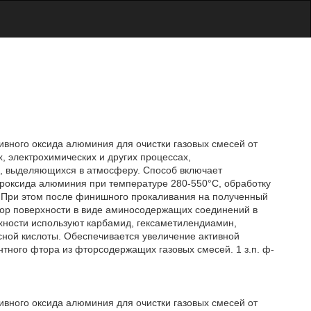
ивного оксида алюминия для очистки газовых смесей от
, электрохимических и других процессах,
 выделяющихся в атмосферу. Способ включает
роксида алюминия при температуре 280-550°С, обработку
. При этом после финишного прокаливания на полученный
ор поверхности в виде аминосодержащих соединений в
рхности используют карбамид, гексаметилендиамин,
сной кислоты. Обеспечивается увеличение активной
ного фтора из фторсодержащих газовых смесей. 1 з.п. ф-
ивного оксида алюминия для очистки газовых смесей от