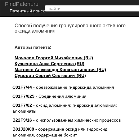
FindPatent.ru
Патентный поиск
Способ получения гранулированного активного
оксида алюминия
Авторы патента:
Мочалов Георгий Михайлович (RU)
Кузнецова Анна Сергеевна (RU)
Матвеев Александр Константинович (RU)
Суворов Сергей Сергеевич (RU)
C01F7/44
- обезвоживание гидроксида алюминия
C01F7/025
- Соединения алюминия
C01F7/02
- оксид алюминия; гидроксид алюминия;
алюминаты
B22F9/16
- с использованием химических процессов
B01J20/08
- содержащие оксид или гидроксид
алюминия, содержащие боксит