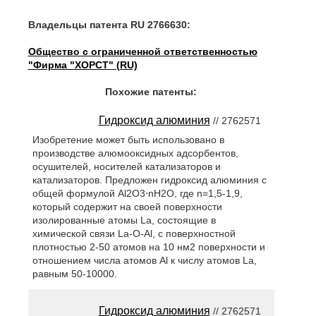
Владельцы патента RU 2766630:
Общество с ограниченной ответственностью
"Фирма "ХОРСТ" (RU)
Похожие патенты:
Гидроксид алюминия
// 2762571
Изобретение может быть использовано в
производстве алюмооксидных адсорбентов,
осушителей, носителей катализаторов и
катализаторов. Предложен гидроксид алюминия с
общей формулой Al2O3⋅nH2O, где n=1,5-1,9,
который содержит на своей поверхности
изолированные атомы La, состоящие в
химической связи La-O-Al, с поверхностной
плотностью 2-50 атомов на 10 нм2 поверхности и
отношением числа атомов Al к числу атомов La,
равным 50-10000.
Гидроксид алюминия
// 2762571