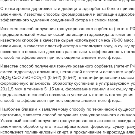
С точки зрения дороговизны и дефицита адсорбента более привле
алюминия. Известны способы формирования и активации адсорбен
эффективного удаления соединений фтора из смеси газов.
Известен способ получения гранулированного сорбента (патент РФ 
предварительной механической активации гидроксида алюминия, 
известном способе в качестве сырья используют смесь 70-90 масс.
алюминия, в качестве пластификатора используют воду, а сушку п
позволяет в несколько десятков раз повысить эффективность погл
способ не эффективен при поглощении элементного фтора.
Известен способ получения гранулированного сорбента (патент Р
смеси гидроксида алюминия, негашеной извести и основного кар
Al
O
:СаО:ZnOHCO
=1:(0,5÷2):(0,5÷2), пластифицирование массы
2
3
3
формовочную влажность, обработку суспензии в ультразвуковом ус
20±1,5 мкм в течение 5÷15 мин, формование гранул и их сушку пр
предлагаемого способа позволило увеличить степень поглощения
способ не эффективен при поглощении элементного фтора.
Наиболее близким к заявляемому способу по технической сущност
прототипа, является способ получения гранулированного активно
Указанный способ получения гранулированного активного оксида
алюминия, обработку его пластификатором, формовку, сушку грану
используют поливиниловый спирт, а прокаливание гидроксида ал