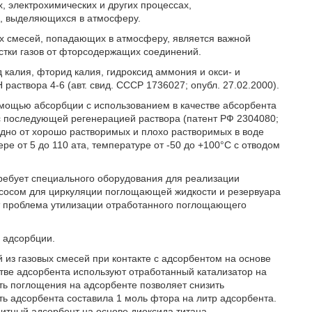
, электрохимических и других процессах,
, выделяющихся в атмосферу.
ых смесей, попадающих в атмосферу, является важной
стки газов от фторсодержащих соединений.
калия, фторид калия, гидроксид аммония и окси- и
 раствора 4-6 (авт. свид. СССР 1736027; опубл. 27.02.2000).
омощью абсорбции с использованием в качестве абсорбента
 последующей регенерацией раствора (патент РФ 2304080;
редно от хорошо растворимых и плохо растворимых в воде
е от 5 до 110 ата, температуре от -50 до +100°С с отводом
ебует специального оборудования для реализации
асосом для циркуляции поглощающей жидкости и резервуара
ет проблема утилизации отработанного поглощающего
 адсорбции.
 из газовых смесей при контакте с адсорбентом на основе
естве адсорбента используют отработанный катализатор на
ть поглощения на адсорбенте позволяет снизить
ть адсорбента составила 1 моль фтора на литр адсорбента.
итный адсорбент на основе диоксида титана.