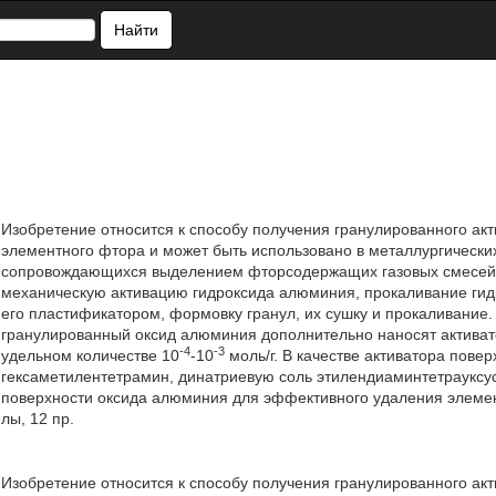
Найти
Изобретение относится к способу получения гранулированного акт
элементного фтора и может быть использовано в металлургических
сопровождающихся выделением фторсодержащих газовых смесей,
механическую активацию гидроксида алюминия, прокаливание гид
его пластификатором, формовку гранул, их сушку и прокаливание
гранулированный оксид алюминия дополнительно наносят активат
-4
-3
удельном количестве 10
-10
моль/г. В качестве активатора пове
гексаметилентетрамин, динатриевую соль этилендиаминтетрауксу
поверхности оксида алюминия для эффективного удаления элемент
лы, 12 пр.
Изобретение относится к способу получения гранулированного акт