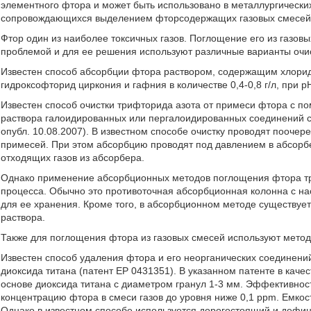
элементного фтора и может быть использовано в металлургических
сопровождающихся выделением фторсодержащих газовых смесей
Фтор один из наиболее токсичных газов. Поглощение его из газов
проблемой и для ее решения используют различные варианты очи
Известен способ абсорбции фтора раствором, содержащим хлорид 
гидроксофторид циркония и гафния в количестве 0,4-0,8 г/л, при рН
Известен способ очистки трифторида азота от примеси фтора с п
раствора галоидированных или пергалоидированных соединений с
опубл. 10.08.2007). В известном способе очистку проводят пооче
примесей. При этом абсорбцию проводят под давлением в абсорбер
отходящих газов из абсорбера.
Однако применение абсорбционных методов поглощения фтора тр
процесса. Обычно это противоточная абсорбционная колонна с н
для ее хранения. Кроме того, в абсорбционном методе существу
раствора.
Также для поглощения фтора из газовых смесей используют метод
Известен способ удаления фтора и его неорганических соединений
диоксида титана (патент ЕР 0431351). В указанном патенте в кач
основе диоксида титана с диаметром гранул 1-3 мм. Эффективнос
концентрацию фтора в смеси газов до уровня ниже 0,1 ppm. Емкос
Однако в известном способе используется дорогостоящий и дефиц