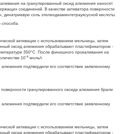
каливания на гранулированный оксид алюминия наносят
ержащих соединений. В качестве активатора поверхности
, динатриевую соль этилендиаминтетрауксусной кислоты.
 способа.
ческой активации с использованием мельницы, затем
енный оксид алюминия обрабатывают пластификатором -
температуре 350°С. После финишного прокаливания на
-4
оличестве 10
моль/г.
а алюминия подтвердили его соответствие заявленному
ра поверхности гранулированного оксида алюминия брали
а алюминия подтвердили его соответствие заявленному
ческой активации с использованием мельницы, затем
енный оксид алюминия обрабатывают пластификатором -