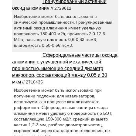
Гранулированный активный
оксид алюминия
// 2729612
Изобретение может быть использовано в
химической промышленности. Гранулированный
активный оксид алюминия имеет удельную
поверхность 180-400 м2/г, прочность 2,0-12,6
МПа, насыпную плотность 0,6-0,83 г/см3,
влагоемкость 0,50-0,66 г/см3.
Сфероидальные частицы оксида
алюминия с улучшенной механической
прочностью, имеющие средний диаметр
макропор, составляющий между 0,05 и 30
мкм
// 2716435
Изобретение может быть использовано при
получении подложки для катализаторов,
используемых в процессе каталитического
риформинга. Сфероидальные частицы оксида
алюминия имеют удельную поверхность по БЭТ,
составляющую 150-300 м2/г, средний диаметр
частиц 1,2-3 мм, разброс диаметров частиц,
выраженный через стандартное отклонение, не