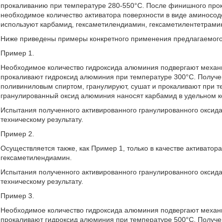
прокаливанию при температуре 280-550°С. После финишного про
необходимое количество активатора поверхности в виде аминосод
используют карбамид, гексаметилендиамин, гексаметилентетрамин
Ниже приведены примеры конкретного применения предлагаемого
Пример 1.
Необходимое количество гидроксида алюминия подвергают механи
прокаливают гидроксид алюминия при температуре 300°С. Получ
поливиниловым спиртом, гранулируют, сушат и прокаливают при 
гранулированный оксид алюминия наносят карбамид в удельном к
Испытания полученного активированного гранулированного оксид
техническому результату.
Пример 2.
Осуществляется также, как Пример 1, только в качестве активато
гексаметилендиамин.
Испытания полученного активированного гранулированного оксид
техническому результату.
Пример 3.
Необходимое количество гидроксида алюминия подвергают механи
прокаливают гидроксид алюминия при температуре 500°С. Получ