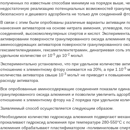
полученных по известным способам минимум на порядок выше, че
недостаточную реализацию потенциальных возможностей гранулир
безопасного и дешевого адсорбента не только для соединений фто
В связи с этим были опробованы различные варианты активации 
нанесения активаторов на основе нитрата аммония, углеводов, 
соединений, высокомолекулярных спиртов и кислот. Эксперимент
активировании поверхности гранулированного оксида алюминия п
аминосодержащих активаторов поверхности гранулированного ок
гексаметилендиамин, гексаметилентетрамин, динатриевая соль эт
-5
-2
удельном количестве от 10
до 10
моль/г.
Экспериментально установлено, что при удельном количестве акти
-5
отношению к элементному фтору снижается на 20%, а при 1.10
м
-3
количества активатора свыше 10
моль/г не приводит к повышени
расходу активатора.
Все опробованные аминосодержащие соединения показали одинак
гранулированного оксида алюминия и позволили увеличить адсор
отношению к элементному фтору на 2 порядка при удельном колич
Заявляемый способ осуществляется следующим образом.
Необходимое количество гидроксида алюминия подвергают механи
прокаливают гидроксид алюминия при температуре 280-550°С с п
алюминия обрабатывают пластификатором -поливиниловым спирто