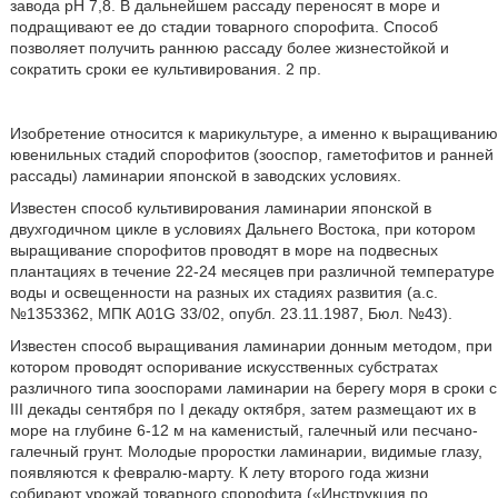
завода рН 7,8. В дальнейшем рассаду переносят в море и
подращивают ее до стадии товарного спорофита. Способ
позволяет получить раннюю рассаду более жизнестойкой и
сократить сроки ее культивирования. 2 пр.
Изобретение относится к марикультуре, а именно к выращиванию
ювенильных стадий спорофитов (зооспор, гаметофитов и ранней
рассады) ламинарии японской в заводских условиях.
Известен способ культивирования ламинарии японской в
двухгодичном цикле в условиях Дальнего Востока, при котором
выращивание спорофитов проводят в море на подвесных
плантациях в течение 22-24 месяцев при различной температуре
воды и освещенности на разных их стадиях развития (а.с.
№1353362, МПК A01G 33/02, опубл. 23.11.1987, Бюл. №43).
Известен способ выращивания ламинарии донным методом, при
котором проводят оспоривание искусственных субстратах
различного типа зооспорами ламинарии на берегу моря в сроки с
III декады сентября по I декаду октября, затем размещают их в
море на глубине 6-12 м на каменистый, галечный или песчано-
галечный грунт. Молодые проростки ламинарии, видимые глазу,
появляются к февралю-марту. К лету второго года жизни
собирают урожай товарного спорофита («Инструкция по