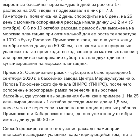
выростные бассейны через каждые 5 дней из расчета 1 ч
раствора на 100 ч воды и поддерживали в них рН 7,8.
Гаметофиты появились на 2 день, спорофиты на 8 день, на 25
день с момента оспоривания рассада имела длину 1-1,2 мм (5
октября). С 6 по 10 октября рассада с рамок была высажена на
морскую плантацию при оптимальной для ее роста температуре
в 10°С в бухту Рифовая Приморского края, где она уже к концу
октября имела длину до 50-80 см, в то время как в природных
условиях только происходит выход зооспор из маточных слоевищ
или проводится оспоривание субстратов для двухгодичного
культивирования на морских плантациях.
Пример 2. Оспоривание рамок - субстратов было проведено 5
сентября 2020 г. в бассейнах завода Центра Марикультуры на о.
Попова Тихоокеанского филиала ВНИРО (ТИНРО), после чего
оспоренные зооспорами рамки перенесли в выростные
бассейны, где условия выращивания были как в примере 1. На 25
день выращивания к 1 октября рассада имела длину 1,5 мм,
после чего ее перенесли в море на плантации в разных районах
Приморского и Хабаровского края, где она уже к концу октября
имела длину до 60-90 см.
Способ форсированного получения рассады ламинарии
японской в заводских условиях, характеризующийся тем, что в