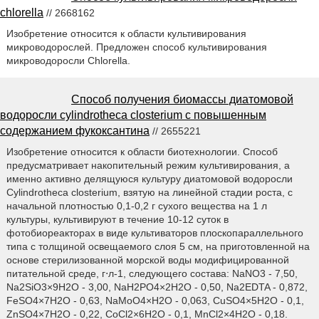
chlorella
// 2668162
Изобретение относится к области культивирования
микроводорослей. Предложен способ культивирования
микроводоросли Chlorella.
Способ получения биомассы диатомовой
водоросли cylindrotheca closterium с повышенным
содержанием фукоксантина
// 2655221
Изобретение относится к области биотехнологии. Способ
предусматривает накопительный режим культивирования, а
именно активно делящуюся культуру диатомовой водоросли
Cylindrotheca closterium, взятую на линейной стадии роста, с
начальной плотностью 0,1-0,2 г сухого вещества на 1 л
культуры, культивируют в течение 10-12 суток в
фотобиореакторах в виде культиваторов плоскопараллельного
типа с толщиной освещаемого слоя 5 см, на приготовленной на
основе стерилизованной морской воды модифицированной
питательной среде, г⋅л-1, следующего состава: NaNO3 - 7,50,
Na2SiO3×9H2O - 3,00, NaH2PO4×2H2O - 0,50, Na2EDTA - 0,872,
FeSO4×7H2O - 0,63, NaMoO4×H2O - 0,063, CuSO4×5H2O - 0,1,
ZnSO4×7H2O - 0,22, CoCl2×6H2O - 0,1, MnCl2×4H2O - 0,18.