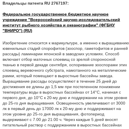
Владельцы патента RU 2767197:
Федеральное государственное бюджетное научное
учреждение "Всероссийский научно-исследовательский
институт рыбного хозяйства и океанографии" (ФГБНУ
"ВНИРО") (RU)
Изобретение относится к марикультуре, а именно к выращиванию
ювенильных стадий спорофитов (зооспор, гаметофитов и ранней
рассады) ламинарии японской в заводских условиях. Способ
включает отбор маточных слоевищ со зрелой спороносной
тканью в первой декаде сентября, оспоривание зооспорами этих
слоевищ веревочного субстрата, намотанного на металлические
рамки, который помещают в выростные бассейны завода.
Выращивание рассады осуществляют в течение 25 дней до
достижения ее длины до 1,5 мм при постепенном понижении
температуры воды в выростных бассейнах от 14°С, начиная с
первого дня, до 10°С к 20-му дню и поддержании на этом уровне
до 25-го дня выращивания. Освещенность увеличивают от 3000
лк в первый день до 17000 лк к 20-му дню и поддерживают на
этом уровне до 25-го дня выращивания, фотопериод
выдерживают с 7.00 до 21.00 ч. Через каждые 5 дней вносят
питательный раствор с поддержанием в выростных бассейнах