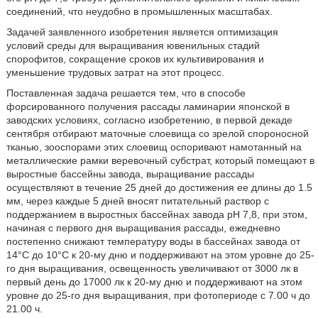
соединений, что неудобно в промышленных масштабах.
Задачей заявленного изобретения является оптимизация
условий среды для выращивания ювенильных стадий
спорофитов, сокращение сроков их культивирования и
уменьшение трудовых затрат на этот процесс.
Поставленная задача решается тем, что в способе
форсированного получения рассады ламинарии японской в
заводских условиях, согласно изобретению, в первой декаде
сентября отбирают маточные слоевища со зрелой спороносной
тканью, зооспорами этих слоевищ оспоривают намотанный на
металлические рамки веревочный субстрат, который помещают в
выростные бассейны завода, выращивание рассады
осуществляют в течение 25 дней до достижения ее длины до 1.5
мм, через каждые 5 дней вносят питательный раствор с
поддержанием в выростных бассейнах завода рН 7,8, при этом,
начиная с первого дня выращивания рассады, ежедневно
постепенно снижают температуру воды в бассейнах завода от
14°С до 10°С к 20-му дню и поддерживают на этом уровне до 25-
го дня выращивания, освещенность увеличивают от 3000 лк в
первый день до 17000 лк к 20-му дню и поддерживают на этом
уровне до 25-го дня выращивания, при фотопериоде с 7.00 ч до
21.00 ч.