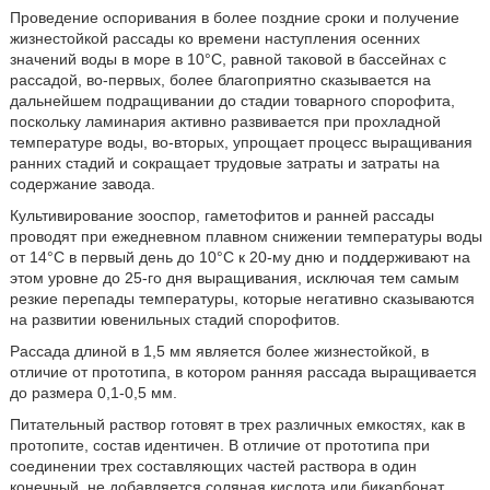
Проведение оспоривания в более поздние сроки и получение
жизнестойкой рассады ко времени наступления осенних
значений воды в море в 10°С, равной таковой в бассейнах с
рассадой, во-первых, более благоприятно сказывается на
дальнейшем подращивании до стадии товарного спорофита,
поскольку ламинария активно развивается при прохладной
температуре воды, во-вторых, упрощает процесс выращивания
ранних стадий и сокращает трудовые затраты и затраты на
содержание завода.
Культивирование зооспор, гаметофитов и ранней рассады
проводят при ежедневном плавном снижении температуры воды
от 14°С в первый день до 10°С к 20-му дню и поддерживают на
этом уровне до 25-го дня выращивания, исключая тем самым
резкие перепады температуры, которые негативно сказываются
на развитии ювенильных стадий спорофитов.
Рассада длиной в 1,5 мм является более жизнестойкой, в
отличие от прототипа, в котором ранняя рассада выращивается
до размера 0,1-0,5 мм.
Питательный раствор готовят в трех различных емкостях, как в
протопите, состав идентичен. В отличие от прототипа при
соединении трех составляющих частей раствора в один
конечный, не добавляется соляная кислота или бикарбонат