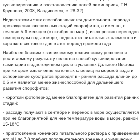
культивированию и восстановлению полей ламинарии», Т.Н.
Крупнова, 2008, Владивосток, с. 28-32).
Недостатками этих способов является длительность периода
прохождения ювенильных стадий спорофитов, а именно, в
течение 5-6 месяцев (с октября по март), из-за резких перепадов
температуры воды в море, недостатка питательных элементов и
короткого светового дня в этот период времени года.
Наиболее близким к заявляемому техническому решению и
достигаемому результату является способ культивирования
ламинарии в одногодичном цикле в условиях Дальнего Востока,
при котором извлечение маточных слоевищ из морской воды и
оспоривание субстратов проводят в - ранняя рассада длиной до
0,5 мм является менее жизнеспособной для дальнейшего
развития спорофитов;
- короткий фотопериод менее благоприятен для развития ранних
стадий;
- рассаду получают в сентябре и перенос в море осуществляется
при не благоприятной для нее температуре воды в море, равной
15-18°С;
- приготовление конечного питательного раствора с приведением
его рН до 7,8 требует дополнительного времени и химических