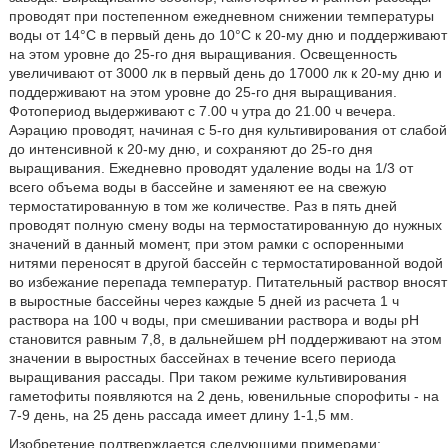
проводят при постепенном ежедневном снижении температуры
воды от 14°С в первый день до 10°С к 20-му дню и поддерживают
на этом уровне до 25-го дня выращивания. Освещенность
увеличивают от 3000 лк в первый день до 17000 лк к 20-му дню и
поддерживают на этом уровне до 25-го дня выращивания.
Фотопериод выдерживают с 7.00 ч утра до 21.00 ч вечера.
Аэрацию проводят, начиная с 5-го дня культивирования от слабой
до интенсивной к 20-му дню, и сохраняют до 25-го дня
выращивания. Ежедневно проводят удаление воды на 1/3 от
всего объема воды в бассейне и заменяют ее на свежую
термостатированную в том же количестве. Раз в пять дней
проводят полную смену воды на термостатированную до нужных
значений в данный момент, при этом рамки с оспоренными
нитями переносят в другой бассейн с термостатированной водой
во избежание перепада температур. Питательный раствор вносят
в выростные бассейны через каждые 5 дней из расчета 1 ч
раствора на 100 ч воды, при смешивании раствора и воды рН
становится равным 7,8, в дальнейшем рН поддерживают на этом
значении в выростных бассейнах в течение всего периода
выращивания рассады. При таком режиме культивирования
гаметофиты появляются на 2 день, ювенильные спорофиты - на
7-9 день, на 25 день рассада имеет длину 1-1,5 мм.
Изобретение подтверждается следующими примерами: