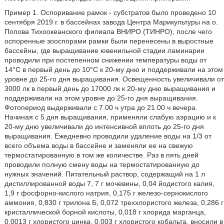
Пример 1. Оспоривание рамок - субстратов было проведено 10
сентября 2019 г. в бассейнах завода Центра Марикультуры на о.
Попова Тихоокеанского филиала ВНИРО (ТИНРО), после чего
оспоренные зооспорами рамки были перенесены в выростные
бассейны, где выращивание ювенильной стадии ламинарии
проводили при постепенном снижении температуры воды от
14°С в первый день до 10°С к 20-му дню и поддерживали на этом
уровне до 25-го дня выращивания. Освещенность увеличивали от
3000 лк в первый день до 17000 лк к 20-му дню выращивания и
поддерживали на этом уровне до 25-го дня выращивания.
Фотопериод выдерживали с 7.00 ч утра до 21.00 ч вечера.
Начиная с 5 дня выращивания, применяли слабую аэрацию и к
20-му дню увеличивали до интенсивной вплоть до 25-го дня
выращивания. Ежедневно проводили удаление воды на 1/3 от
всего объема воды в бассейне и заменяли ее на свежую
термостатированную в том же количестве. Раз в пять дней
проводили полную смену воды на термостатированную до
нужных значений. Питательный раствор, содержащий на 1 л
дистиллированной воды 7, 7 г мочевины, 0,04 йодистого калия,
1,9 г фосфорно-кислого натрия, 0,175 г железо-сернокислого
аммония, 0,830 г трилона Б, 0,072 треххлористого железа, 0,286 г
кристаллической борной кислоты, 0,018 г хлорида марганца,
0,0013 г хлористого цинка, 0,003 г хлористого кобальта, вносили в