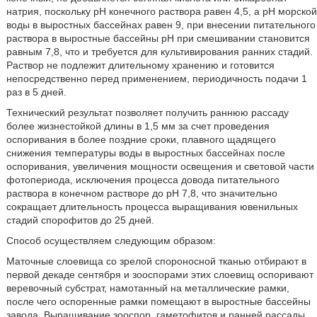
натрия, поскольку рН конечного раствора равен 4,5, а рН морской
воды в выростных бассейнах равен 9, при внесении питательного
раствора в выростные бассейны рН при смешивании становится
равным 7,8, что и требуется для культивирования ранних стадий.
Раствор не подлежит длительному хранению и готовится
непосредственно перед применением, периодичность подачи 1
раз в 5 дней.
Технический результат позволяет получить раннюю рассаду
более жизнестойкой длины в 1,5 мм за счет проведения
оспоривания в более поздние сроки, плавного щадящего
снижения температуры воды в выростных бассейнах после
оспоривания, увеличения мощности освещения и световой части
фотопериода, исключения процесса довода питательного
раствора в конечном растворе до рН 7,8, что значительно
сокращает длительность процесса выращивания ювенильных
стадий спорофитов до 25 дней.
Способ осуществляем следующим образом:
Маточные слоевища со зрелой спороносной тканью отбирают в
первой декаде сентября и зооспорами этих слоевищ оспоривают
веревочный субстрат, намотанный на металлические рамки,
после чего оспоренные рамки помещают в выростные бассейны
завода. Выращивание зооспор, гаметофитов и ранней рассады