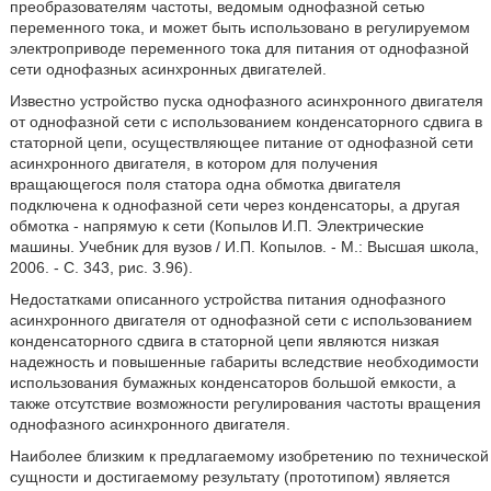
преобразователям частоты, ведомым однофазной сетью
переменного тока, и может быть использовано в регулируемом
электроприводе переменного тока для питания от однофазной
сети однофазных асинхронных двигателей.
Известно устройство пуска однофазного асинхронного двигателя
от однофазной сети с использованием конденсаторного сдвига в
статорной цепи, осуществляющее питание от однофазной сети
асинхронного двигателя, в котором для получения
вращающегося поля статора одна обмотка двигателя
подключена к однофазной сети через конденсаторы, а другая
обмотка - напрямую к сети (Копылов И.П. Электрические
машины. Учебник для вузов / И.П. Копылов. - М.: Высшая школа,
2006. - С. 343, рис. 3.96).
Недостатками описанного устройства питания однофазного
асинхронного двигателя от однофазной сети с использованием
конденсаторного сдвига в статорной цепи являются низкая
надежность и повышенные габариты вследствие необходимости
использования бумажных конденсаторов большой емкости, а
также отсутствие возможности регулирования частоты вращения
однофазного асинхронного двигателя.
Наиболее близким к предлагаемому изобретению по технической
сущности и достигаемому результату (прототипом) является