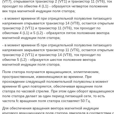
(VT7), открывается транзистор 2 (VT1) и транзистор 11 (VT6), ток
проходит по обмотке 4 (L1) - образуется четвертое положение
век тора магнитной индукции поля статора;
- в момент времени t4 при отрицательной полуволне питающего
напряжения открывается транзистор 14 (VT8), остается открытым
транзистор 2 (VT1) и транзистор 11 (VT6), ток проходит по
обмоткам 4 (L1) и 5 (L2) - образуется пятое положение вектора
магнитной индукции поля статора;
- в момент времени t5 при отрицательной полуволне питающего
напряжения закрывается транзистор 11 (VT6), остается открытым
транзистор 2 (VT1) и транзистор 14 (VT8), ток проходит по
обмотке 5 (L2) - образуется шестое положение вектора
магнитной индукции поля статора.
Поле статора получается вращающимся, эллиптическим,
пространственным, изменяющимся во времени. При
прохождении следующей положительной полуволны в момент
времени t6 цикл повторяется, обеспечивая вращение поля
статора по часовой стрелке. При этом один оборот вращающееся
поле статора делает за один период питающей сети, то есть
частота fc вращения поля статора составляет 50 Гц.
Для обеспечения вращения вектора магнитной индукции
кругового вращающеюся поля статора двигателя в соответствии с