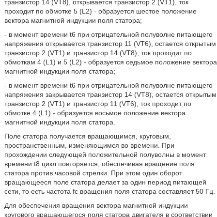
транзистор 14 (VT8), открывается транзистор 2 (VT1), ток
проходит по обмотке 5 (L2) - образуется шестое положение
вектора магнитной индукции поля статора;
- в момент времени t6 при отрицательной полуволне питающего
напряжения открывается транзистор 11 (VT6), остается открытым
транзистор 2 (VT1) и транзистор 14 (VT8), ток проходит по
обмоткам 4 (L1) и 5 (L2) - образуется седьмое положение вектора
магнитной индукции поля статора;
- в момент времени t6 при отрицательной полуволне питающего
напряжения закрывается транзистор 14 (VT8), остается открытым
транзистор 2 (VT1) и транзистор 11 (VT6), ток проходит по
обмотке 4 (L1) - образуется восьмое положение вектора
магнитной индукции поля статора.
Поле статора получается вращающимся, круговым,
пространственным, изменяющимся во времени. При
прохождении следующей положительной полуволны в момент
времени t8 цикл повторяется, обеспечивая вращение поля
статора против часовой стрелки. При этом один оборот
вращающееся поле статора делает за один период питающей
сети, то есть частота fc вращения поля статора составляет 50 Гц.
Для обеспечения вращения вектора магнитной индукции
кругового вращающегося поля статора двигателя в соответствии