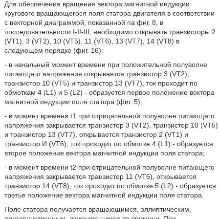
Для обеспечения вращения вектора магнитной индукции
кругового вращающегося поля статора двигателя в соответствии
с векторной диаграммой, показанной па фиг. 8, в
последовательности I-II-III, необходимо открывать транзисторы 2
(VT1), 3 (VT2), 10 (VT5). 11 (VT6), 13 (VT7), 14 (VT8) в
следующем порядке (фиг. 16):
- в начальный момент времени при положительной полуволне
питающего напряжения открывается транзистор 3 (VT2),
транзистор 10 (VT5) и транзистор 13 (VT7), ток проходит по
обмоткам 4 (L1) и 5 (L2) - образуется первое положение вектора
магнитной индукции поля статора (фиг. 5);
- в момент времени t1 при отрицательной полуволне питающего
напряжения закрывается транзистор 3 (VT2), транзистор 10 (VT5)
и транзистор 13 (VT7), открывается транзистор 2 (VT1) и
транзистор И (VT6), ток проходит по обмотке 4 (L1) - образуется
второе положение вектора магнитной индукции поля статора;
- в момент времени t2 при отрицательной полуволне питающего
напряжения закрывается транзистор 11 (VT6), открывается
транзистор 14 (VT8), ток проходит по обмотке 5 (L2) - образуется
третье положение вектора магнитной индукции поля статора.
Поле статора получается вращающимся, эллиптическим,
пространственным, изменяющимся во времени. При