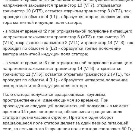
напряжения закрывается транзистор 13 (VT7), открывается
транзистор 10 (VT5), остается открытым транзистор 3 (VT2), ток
проходит по обмотке 4 (L1) - образуется второе положение век
тора магнитной индукции поля статора;
- в момент времени t2 при отрицательной полуволне питающего
напряжения закрывается транзистор 3 (VT2) и транзистор 10
(VT5), открывается транзистор 2 (VT1) и транзистор 14 (VT8), ток
проходит по обмотке 5 (L2) - образуется третье положение
вектора магнитной индукции поля статора;
- в момент времени t3 при отрицательной полуволне питающего
напряжения закрывается транзистор 14 (VT8), открывается
транзистор 11 (VT6), остается открытым транзистор 2 (VT1), ток
проходит по обмотке 4 (L1) - образуется четвертое положение
вектора магнитной индукции поля статора.
Поле статора получается вращающимся, круговым,
пространственным, изменяющимся во времени. При
прохождении следующей положительной полуволны в момент
времени 14 цикл повторяется, обеспечивая вращение поля
статора против часовой стрелки. При этом один оборот
вращающееся поле статора делает за один период питающей
сети, то есть частота fc вращения поля статора составляет 50 Гц.