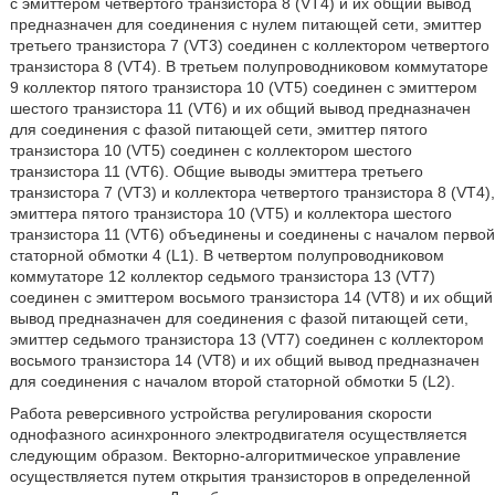
с эмиттером четвертого транзистора 8 (VT4) и их общий вывод
предназначен для соединения с нулем питающей сети, эмиттер
третьего транзистора 7 (VT3) соединен с коллектором четвертого
транзистора 8 (VT4). В третьем полупроводниковом коммутаторе
9 коллектор пятого транзистора 10 (VT5) соединен с эмиттером
шестого транзистора 11 (VT6) и их общий вывод предназначен
для соединения с фазой питающей сети, эмиттер пятого
транзистора 10 (VT5) соединен с коллектором шестого
транзистора 11 (VT6). Общие выводы эмиттера третьего
транзистора 7 (VT3) и коллектора четвертого транзистора 8 (VT4),
эмиттера пятого транзистора 10 (VT5) и коллектора шестого
транзистора 11 (VT6) объединены и соединены с началом первой
статорной обмотки 4 (L1). В четвертом полупроводниковом
коммутаторе 12 коллектор седьмого транзистора 13 (VT7)
соединен с эмиттером восьмого транзистора 14 (VT8) и их общий
вывод предназначен для соединения с фазой питающей сети,
эмиттер седьмого транзистора 13 (VT7) соединен с коллектором
восьмого транзистора 14 (VT8) и их общий вывод предназначен
для соединения с началом второй статорной обмотки 5 (L2).
Работа реверсивного устройства регулирования скорости
однофазного асинхронного электродвигателя осуществляется
следующим образом. Векторно-алгоритмическое управление
осуществляется путем открытия транзисторов в определенной