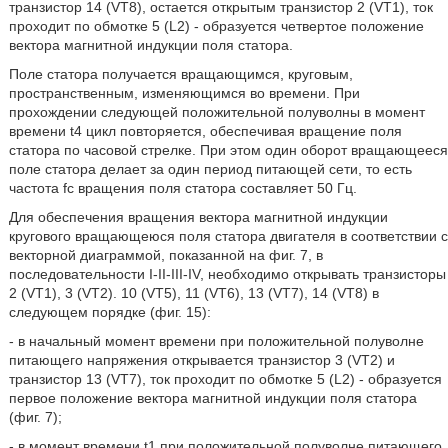
транзистор 14 (VT8), остается открытым транзистор 2 (VT1), ток
проходит по обмотке 5 (L2) - образуется четвертое положение
вектора магнитной индукции поля статора.
Поле статора получается вращающимся, круговым,
пространственным, изменяющимся во времени. При
прохождении следующей положительной полуволны в момент
времени t4 цикл повторяется, обеспечивая вращение поля
статора по часовой стрелке. При этом один оборот вращающееся
поле статора делает за один период питающей сети, то есть
частота fc вращения поля статора составляет 50 Гц.
Для обеспечения вращения вектора магнитной индукции
кругового вращающеюся поля статора двигателя в соответствии с
векторной диаграммой, показанной на фиг. 7, в
последовательности I-II-III-IV, необходимо открывать транзисторы
2 (VT1), 3 (VT2). 10 (VT5), 11 (VT6), 13 (VT7), 14 (VT8) в
следующем порядке (фиг. 15):
- в начальный момент времени при положительной полуволне
питающего напряжения открывается транзистор 3 (VT2) и
транзистор 13 (VT7), ток проходит по обмотке 5 (L2) - образуется
первое положение вектора магнитной индукции поля статора
(фиг. 7);
- в момент времени t1 при положительной полуволне питающего