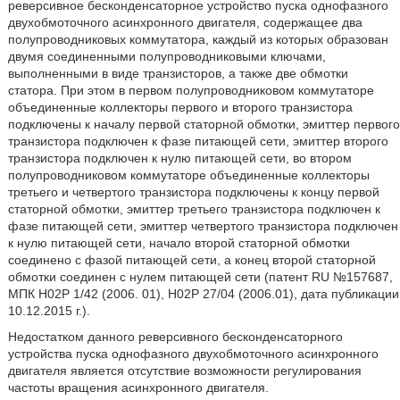
реверсивное бесконденсаторное устройство пуска однофазного
двухобмоточного асинхронного двигателя, содержащее два
полупроводниковых коммутатора, каждый из которых образован
двумя соединенными полупроводниковыми ключами,
выполненными в виде транзисторов, а также две обмотки
статора. При этом в первом полупроводниковом коммутаторе
объединенные коллекторы первого и второго транзистора
подключены к началу первой статорной обмотки, эмиттер первого
транзистора подключен к фазе питающей сети, эмиттер второго
транзистора подключен к нулю питающей сети, во втором
полупроводниковом коммутаторе объединенные коллекторы
третьего и четвертого транзистора подключены к концу первой
статорной обмотки, эмиттер третьего транзистора подключен к
фазе питающей сети, эмиттер четвертого транзистора подключен
к нулю питающей сети, начало второй статорной обмотки
соединено с фазой питающей сети, а конец второй статорной
обмотки соединен с нулем питающей сети (патент RU №157687,
МПК Н02Р 1/42 (2006. 01), Н02Р 27/04 (2006.01), дата публикации
10.12.2015 г.).
Недостатком данного реверсивного бесконденсаторного
устройства пуска однофазного двухобмоточного асинхронного
двигателя является отсутствие возможности регулирования
частоты вращения асинхронного двигателя.