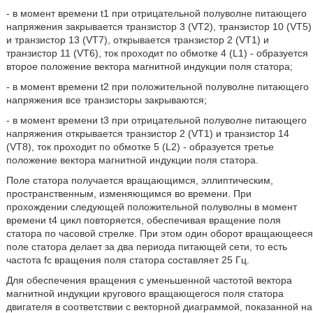
- в момент времени t1 при отрицательной полуволне питающего
напряжения закрывается транзистор 3 (VT2), транзистор 10 (VT5)
и транзистор 13 (VT7), открывается транзистор 2 (VT1) и
транзистор 11 (VT6), ток проходит по обмотке 4 (L1) - образуется
второе положение вектора магнитной индукции поля статора;
- в момент времени t2 при положительной полуволне питающего
напряжения все транзисторы закрываются;
- в момент времени t3 при отрицательной полуволне питающего
напряжения открывается транзистор 2 (VT1) и транзистор 14
(VT8), ток проходит по обмотке 5 (L2) - образуется третье
положение вектора магнитной индукции поля статора.
Поле статора получается вращающимся, эллиптическим,
пространственным, изменяющимся во времени. При
прохождении следующей положительной полуволны в момент
времени t4 цикл повторяется, обеспечивая вращение поля
статора по часовой стрелке. При этом один оборот вращающееся
поле статора делает за два периода питающей сети, то есть
частота fc вращения поля статора составляет 25 Гц.
Для обеспечения вращения с уменьшенной частотой вектора
магнитной индукции кругового вращающегося поля статора
двигателя в соответствии с векторной диаграммой, показанной на