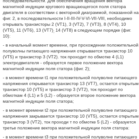
последовательности. Для обеспечения вращения вектора
магнитной индукции кругового вращающегося поля статора
двигателя в соответствии с векторной диаграммой, показанной на
фиг. 2, в последовательности I-II-III-IV-V-VI-VII-VIII, необходимо
открывать транзисторы 2 (VT1), 3 (VT2), 7 (VT3), 8 (VT4), 10
(VT5), 11 (VT6), 13 (VT7)
14 (VT8) в следующем порядке (фиг.
;
10):
- в начальный момент времени, при прохождении положительной
полуволны питающего напряжения открывается транзистор 10
(VT5) и транзистор 3 (VT2). ток проходит по обмотке 4 (L1)
электродвигателя - образуется первое положение вектора
магнитной индукции поля статора (фиг. 2);
- в момент времени t1 при положительной полуволне питающего
напряжения открывается транзистор 13 (VT7), остается открытым
транзистор 10 (VT5) и транзистор 3 (VT2), ток проходит по
обмоткам 4 (L1) и 5 (L2) - образуется второе положение вектора
магнитной индукции поля статора;
- в момент времени t2 при положительной полуволне питающего
напряжения закрывается транзистор 10 (VT5), остается открытым
транзистор 3 (VT2), ток проходи т по обмотке 5 (L2) - образуется
третье положение вектора магнитной индукции поля статора:
- в момент времени t3 при положительной полуволне питающего