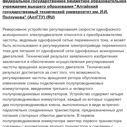
федеральное государственное бюджетное образовательное
учреждение высшего образования "Алтайский
государственный технический университет им. И.И.
Ползунова" (АлтГТУ) (RU)
Реверсивное устройство регулирования скорости однофазного
асинхронного электродвигателя относится к преобразователям
частоты, ведомым однофазной сетью переменного тока, и может
быть использовано в регулируемом электроприводе переменного
тока для питания от однофазной сети однофазных асинхронных
двигателей. Технический результат заявленного изобретения
заключается в обеспечении осуществления регулирования
частоты вращения асинхронного двигателя. Технический
результат достигается за счет того, что возможность
регулирования частоты вращения ротора обусловлена
изменением схемы подключения полупроводниковых
коммутаторов, введением третьего и четвертого
полупроводниковых коммутаторов. Устройство содержит четыре
полупроводниковых коммутатора, каждый из которых содержит
два полупроводниковых ключа, выполненных в виде встречно-
параллельно соединенных транзисторов, предназначенных для
питания статорных обмоток двигателя. В первом
полупроводниковом коммутаторе эмиттер первого транзистора
соединен с коллектором второго транзистора и соединен с