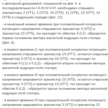
с векторной диаграммой, показанной на фиг. 4. в
последовательности I-II-III-IV-V-VI, необходимо открывать
транзисторы 2 (VT1), 3 (VT2). 10 (VT5), 11 (VT6), 13 (VT7), 14
(VT8) в следующем порядке (фиг. 12):
- в начальный момент времени при положительной полуволне
питающего напряжения открывается транзистор 3 (VT2) и
транзистор 10 (VT5), ток проходит по обмотке 4 (L1) -образуется
первое положение вектора магнитной индукции поля статора
(фиг. 4);
- в момент времени t1 при положительной полуволне питающего
напряжения открывается транзистор 13 (VT7), остается открытым
транзистор 3 (VT2) и транзистор 10 (VT5), ток проходит по
обмоткам 4 (L1) и 5 (L2) - образуется второе положение вектора
магнитной индукции поля статора;
- в момент времени t2 при положительной полуволне питающего
напряжения закрывается транзистор 10 (VT5), остается открытым
транзистор 3 (VT2) и транзистор 13 (VT7), ток проходит по
обмотке 5 (L2) - образуется третье положение вектора магнитной
индукции поля статора;
- в момент времени t3 при отрицательной полуволне питающего
напряжения закрывается транзистор 3 (VT2) и транзистор 13