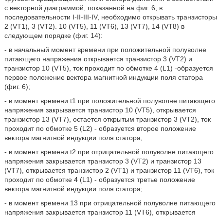
с векторной диаграммой, показанной на фиг. 6, в
последовательности I-II-III-IV, необходимо открывать транзисторы
2 (VT1), 3 (VT2). 10 (VT5), 11 (VT6), 13 (VT7), 14 (VT8) в
следующем порядке (фиг. 14):
- в начальный момент времени при положительной полуволне
питающего напряжения открывается транзистор 3 (VT2) и
транзистор 10 (VT5), ток проходит по обмотке 4 (L1) -образуется
первое положение вектора магнитной индукции поля статора
(фиг. 6);
- в момент времени t1 при положительной полуволне питающего
напряжения закрывается транзистор 10 (VT5), открывается
транзистор 13 (VT7), остается открытым транзистор 3 (VT2), ток
проходит по обмотке 5 (L2) - образуется второе положение
вектора магнитной индукции поля статора;
- в момент времени t2 при отрицательной полуволне питающего
напряжения закрывается транзистор 3 (VT2) и транзистор 13
(VT7), открывается транзистор 2 (VT1) и транзистор 11 (VT6), ток
проходит по обмотке 4 (L1) - образуется третье положение
вектора магнитной индукции поля статора;
- в момент времени 13 при отрицательной полуволне питающего
напряжения закрывается транзистор 11 (VT6), открывается