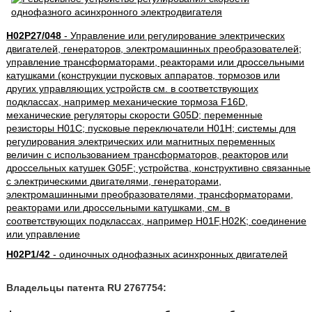
H02P27/048
- Управление или регулирование электрических
двигателей, генераторов, электромашинных преобразователей;
управление трансформаторами, реакторами или дроссельными
катушками (конструкции пусковых аппаратов, тормозов или
других управляющих устройств см. в соответствующих
подклассах, например механические тормоза F16D,
механические регуляторы скорости G05D; переменные
резисторы H01C; пусковые переключатели H01H; системы для
регулирования электрических или магнитных переменных
величин с использованием трансформаторов, реакторов или
дроссельных катушек G05F; устройства, конструктивно связанные
с электрическими двигателями, генераторами,
электромашинными преобразователями, трансформаторами,
реакторами или дроссельными катушками, см. в
соответствующих подклассах, например H01F,H02K; соединение
или управление
H02P1/42
- одиночных однофазных асинхронных двигателей
Владельцы патента RU 2767754: