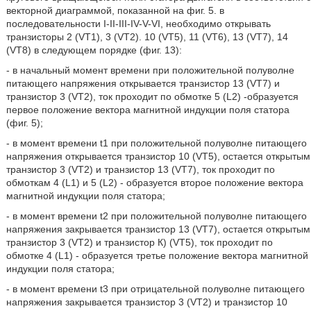
векторной диаграммой, показанной на фиг. 5. в
последовательности I-II-III-IV-V-VI, необходимо открывать
транзисторы 2 (VT1), 3 (VT2). 10 (VT5), 11 (VT6), 13 (VT7), 14
(VT8) в следующем порядке (фиг. 13):
- в начальный момент времени при положительной полуволне
питающего напряжения открывается транзистор 13 (VT7) и
транзистор 3 (VT2), ток проходит по обмотке 5 (L2) -образуется
первое положение вектора магнитной индукции поля статора
(фиг. 5);
- в момент времени t1 при положительной полуволне питающего
напряжения открывается транзистор 10 (VT5), остается открытым
транзистор 3 (VT2) и транзистор 13 (VT7), ток проходит по
обмоткам 4 (L1) и 5 (L2) - образуется второе положение вектора
магнитной индукции поля статора;
- в момент времени t2 при положительной полуволне питающего
напряжения закрывается транзистор 13 (VT7), остается открытым
транзистор 3 (VT2) и транзистор К) (VT5), ток проходит по
обмотке 4 (L1) - образуется третье положение вектора магнитной
индукции поля статора;
- в момент времени t3 при отрицательной полуволне питающего
напряжения закрывается транзистор 3 (VT2) и транзистор 10