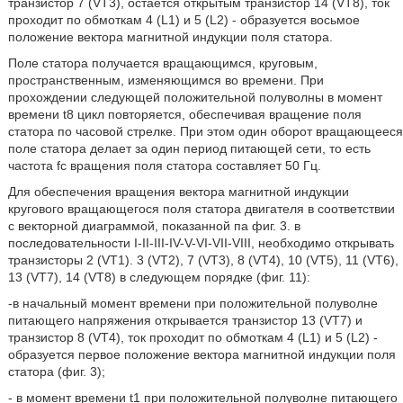
транзистор 7 (VT3), остается открытым транзистор 14 (VT8), ток
проходит по обмоткам 4 (L1) и 5 (L2) - образуется восьмое
положение вектора магнитной индукции поля статора.
Поле статора получается вращающимся, круговым,
пространственным, изменяющимся во времени. При
прохождении следующей положительной полуволны в момент
времени t8 цикл повторяется, обеспечивая вращение поля
статора по часовой стрелке. При этом один оборот вращающееся
поле статора делает за один период питающей сети, то есть
частота fc вращения поля статора составляет 50 Гц.
Для обеспечения вращения вектора магнитной индукции
кругового вращающегося поля статора двигателя в соответствии
с векторной диаграммой, показанной па фиг. 3. в
последовательности I-II-III-IV-V-VI-VII-VIII, необходимо открывать
транзисторы 2 (VT1). 3 (VT2), 7 (VT3), 8 (VT4), 10 (VT5), 11 (VT6),
13 (VT7), 14 (VT8) в следующем порядке (фиг. 11):
-в начальный момент времени при положительной полуволне
питающего напряжения открывается транзистор 13 (VT7) и
транзистор 8 (VT4), ток проходит по обмоткам 4 (L1) и 5 (L2) -
образуется первое положение вектора магнитной индукции поля
статора (фиг. 3);
- в момент времени t1 при положительной полуволне питающего