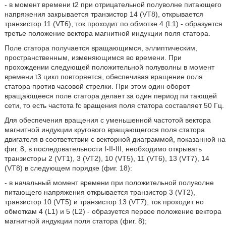
- в момент времени t2 при отрицательной полуволне питающего
напряжения закрывается транзистор 14 (VT8), открывается
транзистор 11 (VT6), ток проходит по обмотке 4 (L1) - образуется
третье положение вектора магнитной индукции поля статора.
Поле статора получается вращающимся, эллиптическим,
пространственным, изменяющимся во времени. При
прохождении следующей положительной полуволны в момент
времени t3 цикл повторяется, обеспечивая вращение поля
статора против часовой стрелки. При этом один оборот
вращающееся поле статора делает за один период пи тающей
сети, то есть частота fc вращения поля статора составляет 50 Гц.
Для обеспечения вращения с уменьшенной частотой вектора
магнитной индукции кругового вращающегося поля статора
двигателя в соответствии с векторной диаграммой, показанной на
фиг. 8, в последовательности I-II-III, необходимо открывать
транзисторы 2 (VT1), 3 (VT2), 10 (VT5), 11 (VT6), 13 (VT7), 14
(VT8) в следующем порядке (фиг. 18):
- в начальный момент времени при положительной полуволне
питающего напряжения открывается транзистор 3 (VT2),
транзистор 10 (VT5) и транзистор 13 (VT7), ток проходит но
обмоткам 4 (L1) и 5 (L2) - образуется первое положение вектора
магнитной индукции поля статора (фиг. 8);