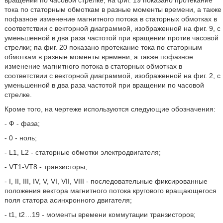
вращении по часовой стрелке; на фиг. 19 показано протекание
тока по статорным обмоткам в разные моменты времени, а также
пофазное изменение магнитного потока в статорных обмотках в
соответствии с векторной диаграммой, изображенной на фиг. 9, с
уменьшенной в два раза частотой при вращении против часовой
стрелки; па фиг. 20 показано протекание тока по статорным
обмоткам в разные моменты времени, а также пофазное
изменение магнитного потока в статорных обмотках в
соответствии с векторной диаграммой, изображенной на фиг. 2, с
уменьшенной в два раза частотой при вращении по часовой
стрелке.
Кроме того, на чертеже используются следующие обозначения:
- Ф - фаза;
- 0 - ноль;
- L1, L2 - статорные обмотки электродвигателя;
- VT1-VT8 - транзисторы;
- I, II, III, IV, V, VI, VII, VIII - последовательные фиксированные
положения вектора магнитного потока кругового вращающегося
поля статора асинхронного двигателя;
- t1, t2…19 - моменты времени коммутации транзисторов;