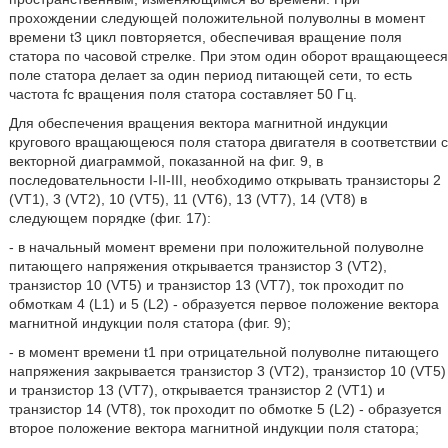
прохождении следующей положительной полуволны в момент
времени t3 цикл повторяется, обеспечивая вращение поля
статора по часовой стрелке. При этом один оборот вращающееся
поле статора делает за один период питающей сети, то есть
частота fc вращения поля статора составляет 50 Гц.
Для обеспечения вращения вектора магнитной индукции
кругового вращающеюся поля статора двигателя в соответствии с
векторной диаграммой, показанной на фиг. 9, в
последовательности I-II-III, необходимо открывать транзисторы 2
(VT1), 3 (VT2), 10 (VT5), 11 (VT6), 13 (VT7), 14 (VT8) в
следующем порядке (фиг. 17):
- в начальный момент времени при положительной полуволне
питающего напряжения открывается транзистор 3 (VT2),
транзистор 10 (VT5) и транзистор 13 (VT7), ток проходит по
обмоткам 4 (L1) и 5 (L2) - образуется первое положение вектора
магнитной индукции поля статора (фиг. 9);
- в момент времени t1 при отрицательной полуволне питающего
напряжения закрывается транзистор 3 (VT2), транзистор 10 (VT5)
и транзистор 13 (VT7), открывается транзистор 2 (VT1) и
транзистор 14 (VT8), ток проходит по обмотке 5 (L2) - образуется
второе положение вектора магнитной индукции поля статора;