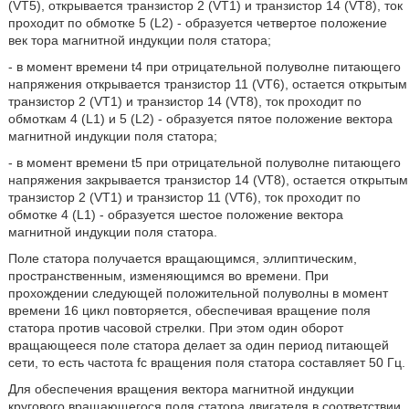
(VT5), открывается транзистор 2 (VT1) и транзистор 14 (VT8), ток
проходит по обмотке 5 (L2) - образуется четвертое положение
век тора магнитной индукции поля статора;
- в момент времени t4 при отрицательной полуволне питающего
напряжения открывается транзистор 11 (VT6), остается открытым
транзистор 2 (VT1) и транзистор 14 (VT8), ток проходит по
обмоткам 4 (L1) и 5 (L2) - образуется пятое положение вектора
магнитной индукции поля статора;
- в момент времени t5 при отрицательной полуволне питающего
напряжения закрывается транзистор 14 (VT8), остается открытым
транзистор 2 (VT1) и транзистор 11 (VT6), ток проходит по
обмотке 4 (L1) - образуется шестое положение вектора
магнитной индукции поля статора.
Поле статора получается вращающимся, эллиптическим,
пространственным, изменяющимся во времени. При
прохождении следующей положительной полуволны в момент
времени 16 цикл повторяется, обеспечивая вращение поля
статора против часовой стрелки. При этом один оборот
вращающееся поле статора делает за один период питающей
сети, то есть частота fc вращения поля статора составляет 50 Гц.
Для обеспечения вращения вектора магнитной индукции
кругового вращающегося поля статора двигателя в соответствии