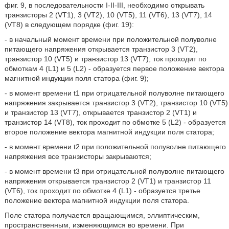
фиг. 9, в последовательности I-II-III, необходимо открывать
транзисторы 2 (VT1), 3 (VT2), 10 (VT5), 11 (VT6), 13 (VT7), 14
(VT8) в следующем порядке (фиг. 19):
- в начальный момент времени при положительной полуволне
питающего напряжения открывается транзистор 3 (VT2),
транзистор 10 (VT5) и транзистор 13 (VT7), ток проходит по
обмоткам 4 (L1) и 5 (L2) - образуется первое положение вектора
магнитной индукции поля статора (фиг. 9);
- в момент времени t1 при отрицательной полуволне питающего
напряжения закрывается транзистор 3 (VT2), транзистор 10 (VT5)
и транзистор 13 (VT7), открывается транзистор 2 (VT1) и
транзистор 14 (VT8), ток проходит по обмотке 5 (L2) - образуется
второе положение вектора магнитной индукции поля статора;
- в момент времени t2 при положительной полуволне питающего
напряжения все транзисторы закрываются;
- в момент времени t3 при отрицательной полуволне питающего
напряжения открывается транзистор 2 (VT1) и транзистор 11
(VT6), ток проходит по обмотке 4 (L1) - образуется третье
положение вектора магнитной индукции поля статора.
Поле статора получается вращающимся, эллиптическим,
пространственным, изменяющимся во времени. При