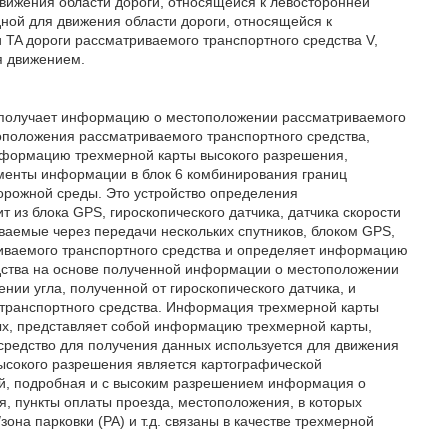
вижения области дороги, относящейся к левосторонней
ной для движения области дороги, относящейся к
 TA дороги рассматриваемого транспортного средства V,
я движением.
и получает информацию о местоположении рассматриваемого
оположения рассматриваемого транспортного средства,
нформацию трехмерной карты высокого разрешения,
гменты информации в блок 6 комбинирования границ
дорожной среды. Это устройство определения
 из блока GPS, гироскопического датчика, датчика скорости
аваемые через передачи нескольких спутников, блоком GPS,
ваемого транспортного средства и определяет информацию
дства на основе полученной информации о местоположении
ии угла, полученной от гироскопического датчика, и
и транспортного средства. Информация трехмерной карты
ых, представляет собой информацию трехмерной карты,
средство для получения данных используется для движения
ысокого разрешения является картографической
ей, подробная и с высоким разрешением информация о
ия, пункты оплаты проезда, местоположения, в которых
она парковки (PA) и т.д. связаны в качестве трехмерной