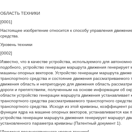
ОБЛАСТЬ ТЕХНИКИ
[0001]
Настоящее изобретение относится к способу управления движение
средства.
Уровень техники
[0002]
Известно, что в качестве устройства, используемого для автоном
подобного, устройство генерации маршрута движения генерирует 
машины опорных векторов. Устройство генерации маршрута движ
транспортного средства и состояние движения рассматриваемого 
движения область и непригодную для движения область рассматри
дороги и препятствиям, полученным на основе информации об ок
области устройство генерации маршрута движения устанавливает 
транспортного средства рассматриваемого транспортного средств
транспортного средства. Исходя из этой кривизны, коэффициент р
функции ядра на машине опорных векторов, устанавливается как 
устройства генерации маршрута движения генерирует маршрут дв
установленного параметра кривизны (Патентный документ 1).
[Документ предшествующего уровня техники]