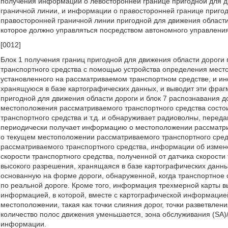
получения информации о левосторонней границе пригодной для д
граничной линии, и информации о правосторонней границе пригод
правосторонней граничной линии пригодной для движения области
которое должно управляться посредством автономного управлени
[0012]
Блок 1 получения границ пригодной для движения области дорог
транспортного средства с помощью устройства определения мест
установленного на рассматриваемом транспортном средстве, и и
хранящуюся в базе картографических данных, и выводит эти фра
пригодной для движения области дороги и блок 7 распознавания 
местоположения рассматриваемого транспортного средства состоит
транспортного средства и т.д. и обнаруживает радиоволны, перед
периодически получает информацию о местоположении рассматри
о текущем местоположении рассматриваемого транспортного сре
рассматриваемого транспортного средства, информации об изменен
скорости транспортного средства, полученной от датчика скорост
высокого разрешения, хранящаяся в базе картографических данн
основанную на форме дороги, обнаруженной, когда транспортное 
по реальной дороге. Кроме того, информация трехмерной карты в
информацией, в которой, вместе с картографической информаци
местоположении, такая как точки слияния дорог, точки разветвлен
количество полос движения уменьшается, зона обслуживания (SA)/з
информации.