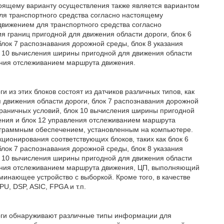
тоящему варианту осуществления также является вариантом
я транспортного средства согласно настоящему
 движением для транспортного средства согласно
я границ пригодной для движения области дороги, блок 6
лок 7 распознавания дорожной среды, блок 8 указания
ок 10 вычисления ширины пригодной для движения области
ления отслеживанием маршрута движения.
 из этих блоков состоят из датчиков различных типов, как
я движения области дороги, блок 7 распознавания дорожной
 граничных условий, блок 10 вычисления ширины пригодной
ения и блок 12 управления отслеживанием маршрута
граммным обеспечением, установленным на компьютере.
ционирования соответствующих блоков, таких как блок 6
лок 7 распознавания дорожной среды, блок 8 указания
ок 10 вычисления ширины пригодной для движения области
ления отслеживанием маршрута движения, ЦП, выполняющий
инающее устройство с выборкой. Кроме того, в качестве
U, DSP, ASIC, FPGA и т.п.
роги обнаруживают различные типы информации для