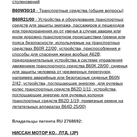
столкновений
B60W30/10
- Транспортные средства (общие вопросы)
B60R21/00
- Устройства и оборудование транспортных
средств для защиты экипажа, пассажиров и пешеходов
или предохранения их от увечья в случае аварии или
ином дорожно-транспортном происшествии (ремни или
пояса безопасности, используемые на транспортных
средствах B60R 22/00; устройства, приспособления и
способы для спасения жизни вообще A62B;
предохранительные устройства в системе управления
движением транспортного средства B60K 28/00; сиденья
для защиты человека от чрезмерных перегрузок,
например аварийные или безопасные сиденья B60N
2/42; устройства, поглощающие энергию, для рулевых
колес транспортных средств B62D 1/11; устройства,
поглощающие энергию для рулевых колонок
транспортных средств B62D 1/19; привязные ремни на
летательных аппаратах B64D 25/00)
Владельцы патента RU 2768692:
НИССАН МОТОР КО., ЛТД. (JP)