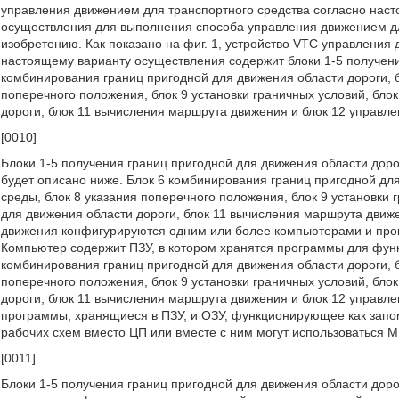
управления движением для транспортного средства согласно нас
осуществления для выполнения способа управления движением дл
изобретению. Как показано на фиг. 1, устройство VTC управления
настоящему варианту осуществления содержит блоки 1-5 получени
комбинирования границ пригодной для движения области дороги, б
поперечного положения, блок 9 установки граничных условий, бл
дороги, блок 11 вычисления маршрута движения и блок 12 управ
[0010]
Блоки 1-5 получения границ пригодной для движения области дороги
будет описано ниже. Блок 6 комбинирования границ пригодной дл
среды, блок 8 указания поперечного положения, блок 9 установки
для движения области дороги, блок 11 вычисления маршрута движ
движения конфигурируются одним или более компьютерами и про
Компьютер содержит ПЗУ, в котором хранятся программы для функ
комбинирования границ пригодной для движения области дороги, б
поперечного положения, блок 9 установки граничных условий, бл
дороги, блок 11 вычисления маршрута движения и блок 12 управ
программы, хранящиеся в ПЗУ, и ОЗУ, функционирующее как запом
рабочих схем вместо ЦП или вместе с ним могут использоваться MP
[0011]
Блоки 1-5 получения границ пригодной для движения области до