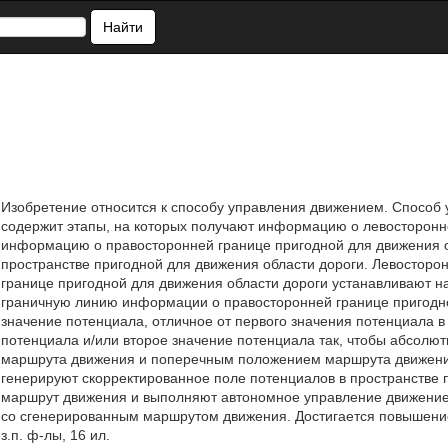
Найти
Изобретение относится к способу управления движением. Способ 
содержит этапы, на которых получают информацию о левосторонне
информацию о правосторонней границе пригодной для движения о
пространстве пригодной для движения области дороги. Левосто
границе пригодной для движения области дороги устанавливают н
граничную линию информации о правосторонней границе пригодно
значение потенциала, отличное от первого значения потенциала в
потенциала и/или второе значение потенциала так, чтобы абсол
маршрута движения и поперечным положением маршрута движени
генерируют скорректированное поле потенциалов в пространстве 
маршрут движения и выполняют автономное управление движением
со сгенерированным маршрутом движения. Достигается повышение
з.п. ф-лы, 16 ил.