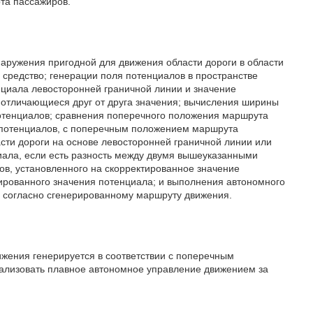
та пассажиров.
аружения пригодной для движения области дороги в области
 средство; генерации поля потенциалов в пространстве
нциала левосторонней граничной линии и значение
 отличающиеся друг от друга значения; вычисления ширины
отенциалов; сравнения поперечного положения маршрута
е потенциалов, с поперечным положением маршрута
сти дороги на основе левосторонней граничной линии или
иала, если есть разность между двумя вышеуказанными
в, установленного на скорректированное значение
ированного значения потенциала; и выполнения автономного
 согласно сгенерированному маршруту движения.
ижения генерируется в соответствии с поперечным
ализовать плавное автономное управление движением за