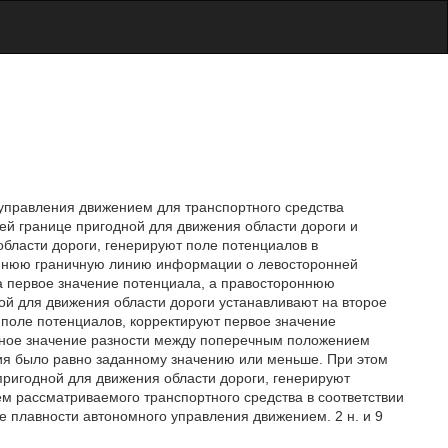
управления движением для транспортного средства
й границе пригодной для движения области дороги и
бласти дороги, генерируют поле потенциалов в
роннюю граничную линию информации о левосторонней
а первое значение потенциала, а правостороннюю
й для движения области дороги устанавливают на второе
 поле потенциалов, корректируют первое значение
ютное значение разности между поперечным положением
я было равно заданному значению или меньше. При этом
пригодной для движения области дороги, генерируют
 рассматриваемого транспортного средства в соответствии
 плавности автономного управления движением. 2 н. и 9