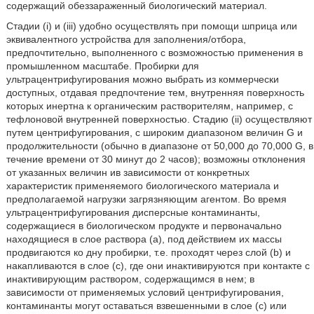
содержащий обеззараженный биологический материал.
Стадии (i) и (iii) удобно осуществлять при помощи шприца или
эквивалентного устройства для заполнения/отбора,
предпочтительно, выполненного с возможностью применения в
промышленном масштабе. Пробирки для
ультрацентрифугирования можно выбрать из коммерчески
доступных, отдавая предпочтение тем, внутренняя поверхность
которых инертна к органическим растворителям, например, с
тефлоновой внутренней поверхностью. Стадию (ii) осуществляют
путем центрифугирования, с широким диапазоном величин G и
продолжительности (обычно в диапазоне от 50,000 до 70,000 G, в
течение времени от 30 минут до 2 часов); возможны отклонения
от указанных величин ив зависимости от конкретных
характеристик применяемого биологического материала и
предполагаемой нагрузки загрязняющим агентом. Во время
ультрацентрифугирования дисперсные контаминанты,
содержащиеся в биологическом продукте и первоначально
находящиеся в слое раствора (а), под действием их массы
продвигаются ко дну пробирки, т.е. проходят через слой (b) и
накапливаются в слое (с), где они инактивируются при контакте с
инактивирующим раствором, содержащимся в нем; в
зависимости от применяемых условий центрифугирования,
контаминанты могут оставаться взвешенными в слое (с) или