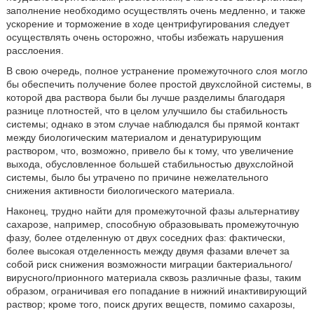
заполнение необходимо осуществлять очень медленно, и также
ускорение и торможение в ходе центрифугирования следует
осуществлять очень осторожно, чтобы избежать нарушения
расслоения.
В свою очередь, полное устранение промежуточного слоя могло
бы обеспечить получение более простой двухслойной системы, в
которой два раствора были бы лучше разделимы благодаря
разнице плотностей, что в целом улучшило бы стабильность
системы; однако в этом случае наблюдался бы прямой контакт
между биологическим материалом и денатурирующим
раствором, что, возможно, привело бы к тому, что увеличение
выхода, обусловленное большей стабильностью двухслойной
системы, было бы утрачено по причине нежелательного
снижения активности биологического материала.
Наконец, трудно найти для промежуточной фазы альтернативу
сахарозе, например, способную образовывать промежуточную
фазу, более отделенную от двух соседних фаз: фактически,
более высокая отделенность между двумя фазами влечет за
собой риск снижения возможности миграции бактериального/
вирусного/прионного материала сквозь различные фазы, таким
образом, ограничивая его попадание в нижний инактивирующий
раствор; кроме того, поиск других веществ, помимо сахарозы,