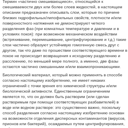
Термин «частично смешивающиеся», относящийся к
смешиваемости двух или более слоев жидкостей, в настоящем
описании предназначен описывать слои, которые по причине
близких гидрофильных/липофильных свойств, плотности и/или
поверхностного натяжения не демонстрируют четкого
разделения фаз (при комнатных температуре и давлении и в
условиях покоя): при возможном механическом воздействии
(встряхивание, перемешивание, центрифугирование и т.д.) такие
слои частично образуют устойчивую гомогенную смесь друг с
другом, так что даже по прошествии соответствующего времени в
покое не происходит возвращения к исходному разделению и
расслоению, по меньшей мере полного, а именно, две фазы
остаются частично смешанными и/или взаимопроникающими.
Биологический материал, который можно применять в способе
согласно настоящему изобретению, не имеет никаких
ограничений с точки зрения его химической структуры и/или
биологической активности. Единственным ограничением
является то, что он должен быть растворим (или сделан
растворимым при помощи соответствующих разбавителей) в
воде или водном растворе: это существенно важно, поскольку
способ разделения согласно настоящему изобретению основан
на возможности отделения дисперсных контаминантов (вирусов,
прионов или бактерий), осаждаемых путем центрифугирования,