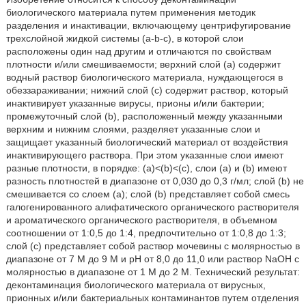
биологического материала путем применения методик
разделения и инактивации, включающему центрифугирование
трехслойной жидкой системы (a-b-с), в которой слои
расположены один над другим и отличаются по свойствам
плотности и/или смешиваемости; верхний слой (а) содержит
водный раствор биологического материала, нуждающегося в
обеззараживании; нижний слой (с) содержит раствор, который
инактивирует указанные вирусы, прионы и/или бактерии;
промежуточный слой (b), расположенный между указанными
верхним и нижним слоями, разделяет указанные слои и
защищает указанный биологический материал от воздействия
инактивирующего раствора. При этом указанные слои имеют
разные плотности, в порядке: (a)<(b)<(c), слои (a) и (b) имеют
разность плотностей в диапазоне от 0,030 до 0,3 г/мл; слой (b) не
смешивается со слоем (a); слой (b) представляет собой смесь
галогенированного алифатического органического растворителя
и ароматического органического растворителя, в объемном
соотношении от 1:0,5 до 1:4, предпочтительно от 1:0,8 до 1:3;
слой (c) представляет собой раствор мочевины с молярностью в
диапазоне от 7 М до 9 М и рН от 8,0 до 11,0 или раствор NaOH с
молярностью в диапазоне от 1 М до 2 М. Технический результат:
деконтаминация биологического материала от вирусных,
прионных и/или бактериальных контаминантов путем отделения