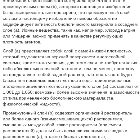
стабильность биологического материала при его контакте с
промежуточным слоем (b); авторами настоящего изобретения
было экспериментально проверено, что промежуточный слой
согласно настоящему изобретению никоим образом не
модифицирует активность биологического материала в соседнем
слое (а). Ионные вещества, такие как, например, хлорид натрия
или глицерин, можно применять в качестве регулирующих
плотность агентов.
Слой (а) представляет собой слой с самой низкой плотностью,
который отделяется на верхней поверхности многослойной
системы; кроме этого условия, для этого слоя не требуется каких-
либо абсолютных значений плотности; тем не менее, поскольку
он представляет собой водный раствор, плотность часто будет
близка или несколько выше плотности воды; ориентировочные
эталонные значения плотности указанного слоя (а) составляют от
1,001 до 1,050; возможны более высокие значения, в зависимости
от типа применяемого биологического материала (т.е.
физиологической жидкости).
Промежуточный слой (b) содержит органический растворитель
или более одного (взаимосмешивающихся) растворителя,
смешанных между собой; такие растворители (или смеси
растворителей) должны быть несмешивающимися с водным
раствором слоя (а), а также обладать плотностью,