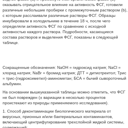
оказывать отрицательное влияние на активность ФСГ, готовили
различные небольшие пробирки с промежуточным раствором (b),
с которым расслаивали различные растворы ФСГ. Образцы
инкубировали в холодильнике в течение 18 ч, после чего
определяли активность ФСГ по сравнению с исходной
активностью каждого раствора. Подробности, касающиеся
состава растворов и выделения ФСГ, показаны в следующей
таблице.
Сокращенные обозначения: NaOH = гидроксид натрия; NaCl =
хлорид натрия; NaBr = бромид натрия; ДТТ = дитиотреитол; Трис
= трис-(гидроксиметил)-аминометан; БСА = бычий сывороточный
альбумин.
На основании вышеуказанной таблицы можно отметить, что ФСГ
не был поврежден (± вариации в несколько процентов
проистекают из природы применяемого исследования).
1. Способ деконтаминации биологического материала от
вирусных, прионных и/или бактериальных контаминантов,
включающий центрифугирование трехслойной жидкой системы,
содержащей: