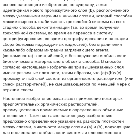
основе настоящего изобретения, по существу, лежит
идентификая нового промежуточного слоя (b), расположенного
между указанными верхним и нижним слоями, который способен
максимизировать стабильность трехслойной системы на всех
стадиях способа деконтаминации (т.е. во время получения
трехслойной системы, во время ее переноса в систему
центрифугирования, во время центрифугирования и на стадии
сбора белковых надосадочных жидкостей), без ограничения
каким-либо образом миграции загрязняющего агента
(контаминанта) в нижний слой, и без нарушения стабильности
биологического материального объекта способа. В способе
согласно настоящему изобретению три вышеуказанных слоя
имеют различные плотности, таким образом, что (а)<(b)<(с);
промежуточный слой состоит из органического растворителя (или
смеси растворителей), не смешивающегося по меньшей мере с
верхним слоем.
Настоящее изобретение охватывает применение некоторых
предпочтительных органических растворителей,
преимущественно применяемых в определенных объемных
отношениях. Также согласно настоящему изобретению
предложено определенное указание на разность плотностей
между слоями, в частности между слоями (а) и (b), подходящую
для поддержания стабильности системы и одновременного