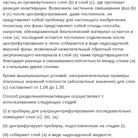
частиц из промежуточного слоя (b) в слой (с), где протекает
реакция инактивации. Возможное частичное смешивание фаз (b)
и (с) после центрифугирования, даже постоянное, не
представляет собой проблему для настоящего изобретения,
поскольку эти фазы представляют собой отходы способа;
напротив, обеззараженный биологический материал остается в
слое (а): последний остается постоянно отделенным после
центрифугирования и легко собирается в виде надосадочной
верхней фазы; возможный нежелательный обратный поток
загрязняющего материала в слой (а) также предотвращается
благодаря разнице в смешиваемости/плотности между слоем (а)
и стальными двумя слоями.
Кроме вышеуказанных условий, неограничительные примеры
эталонных значений плотности (абсолютные значения) для слоя
(с) составляют от 1,08 до 1,30.
Способ разделения/инактивации осуществляют с
использованием следующих стадий:
(i) в пробирку для ультрацентрифугирования последовательно
помещают слои (с), (b), (а);
(ii) центрифугируют пробирку, подготовленную на стадии (i);
(iii) собирают слой (а) в виде надосадочной жидкости,