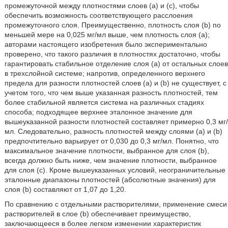
промежуточной между плотностями слоев (а) и (с), чтобы
обеспечить возможность соответствующего расслоения
промежуточного слоя. Преимущественно, плотность слоя (b) по
меньшей мере на 0,025 мг/мл выше, чем плотность слоя (а);
авторами настоящего изобретения было экспериментально
проверено, что такого различия в плотностях достаточно, чтобы
гарантировать стабильное отделение слоя (а) от остальных слоев
в трехслойной системе; напротив, определенного верхнего
предела для разности плотностей слоев (а) и (b) не существует, с
учетом того, что чем выше указанная разность плотностей, тем
более стабильной является система на различных стадиях
способа; подходящее верхнее эталонное значение для
вышеуказанной разности плотностей составляет примерно 0,3 мг/
мл. Следовательно, разность плотностей между слоями (а) и (b)
предпочтительно варьирует от 0,030 до 0,3 мг/мл. Понятно, что
максимальное значение плотности, выбранное для слоя (b),
всегда должно быть ниже, чем значение плотности, выбранное
для слоя (с). Кроме вышеуказанных условий, неограничительные
эталонные диапазоны плотностей (абсолютные значения) для
слоя (b) составляют от 1,07 до 1,20.
По сравнению с отдельными растворителями, применение смеси
растворителей в слое (b) обеспечивает преимущество,
заключающееся в более легком изменении характеристик