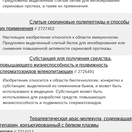
Предложены выделенные слитые белки для ингибирования
сериновых протеаз, а также их применения.
Слитые серпиновые полипептиды и способы
их применения
// 2727452
Настоящее изобретение относится к области иммунологии.
Предложен выделенный слитый белок для ингибирования или
снижения повышенной активности сериновой протеазы.
Субстанция для получения средства,
повышающего жизнеспособность и подвижность
сперматозоидов млекопитающих
// 2725491
Изобретение относится к области биотехнологии, конкретно к
субстанции, выделенной из семенников быков, и может быть
использовано в медицине. Субстанция может быть
использована для разработки средств, повышающих
жизнеспособность и подвижность сперматозоидов.
Терапевтическая apac-молекула, содержащая
гепарин, конъюгированный с белком плазмы
крови
// 2714112