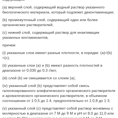
(a) верхний слой, содержащий водный раствор указанного
биологического материала, который подлежит деконтаминации;
(b) промежуточный слой, содержащий один или более
органических растворителей;
(c) нижний слой, содержащий раствор для инактивации
указанных контаминантов,
причем:
(i) указанные слои имеют разные плотности, в порядке: (a)<(b)
<(c),
(ii) указанные слои (a) и (b) имеют разность плотностей в
диапазоне от 0,030 до 0,3 г/мл;
(iii) слой (b) не смешивается со слоем (a);
(iv) указанный слой (b) представляет собой смесь
галогенированного алифатического органического растворителя
и ароматического органического растворителя, в объемном
соотношении от 1:0,5 до 1:4, предпочтительно от 1:0,8 до 1:3;
(v) указанный слой (c) представляет собой раствор мочевины с
молярностью в диапазоне от 7 М до 9 М и рН от 8,0 до 11,0 или