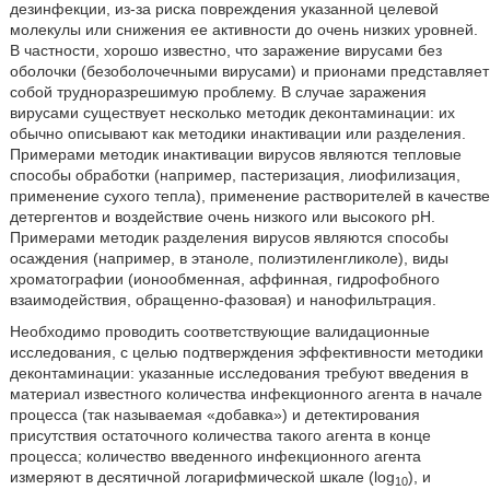
дезинфекции, из-за риска повреждения указанной целевой
молекулы или снижения ее активности до очень низких уровней.
В частности, хорошо известно, что заражение вирусами без
оболочки (безоболочечными вирусами) и прионами представляет
собой трудноразрешимую проблему. В случае заражения
вирусами существует несколько методик деконтаминации: их
обычно описывают как методики инактивации или разделения.
Примерами методик инактивации вирусов являются тепловые
способы обработки (например, пастеризация, лиофилизация,
применение сухого тепла), применение растворителей в качестве
детергентов и воздействие очень низкого или высокого рН.
Примерами методик разделения вирусов являются способы
осаждения (например, в этаноле, полиэтиленгликоле), виды
хроматографии (ионообменная, аффинная, гидрофобного
взаимодействия, обращенно-фазовая) и нанофильтрация.
Необходимо проводить соответствующие валидационные
исследования, с целью подтверждения эффективности методики
деконтаминации: указанные исследования требуют введения в
материал известного количества инфекционного агента в начале
процесса (так называемая «добавка») и детектирования
присутствия остаточного количества такого агента в конце
процесса; количество введенного инфекционного агента
измеряют в десятичной логарифмической шкале (log
), и
10