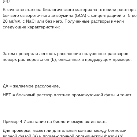
(а))
В качестве эталона биологического материала готовили растворы
бычьего сывороточного альбумина (БСА) с концентрацией от 5 до
20 мг/мл, с NaCl или без него. Полученные растворы имели
следующие характеристики:
Затем проверяли легкость расслоения полученных растворов
поверх растворов слоя (b), описанных в предыдущем примере.
ДА = желаемое расслоение,
НЕТ = белковый раствор плотнее промежуточной фазы и тонет.
Пример 4 Испытание на биологическую активность
Для проверки, может ли длительный контакт между белковой
водной фазой (а) и промежуточной органической фазой (b)