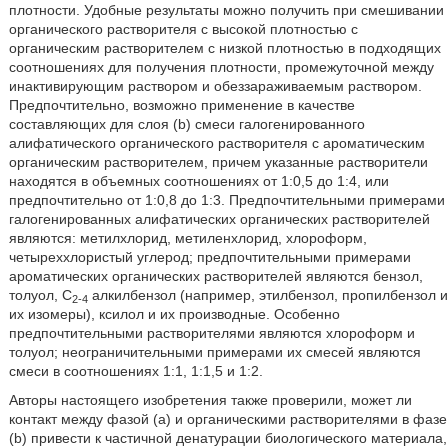
плотности. Удобные результаты можно получить при смешивании
органического растворителя с высокой плотностью с
органическим растворителем с низкой плотностью в подходящих
соотношениях для получения плотности, промежуточной между
инактивирующим раствором и обеззараживаемым раствором.
Предпочтительно, возможно применение в качестве
составляющих для слоя (b) смеси галогенированного
алифатического органического растворителя с ароматическим
органическим растворителем, причем указанные растворители
находятся в объемных соотношениях от 1:0,5 до 1:4, или
предпочтительно от 1:0,8 до 1:3. Предпочтительными примерами
галогенированных алифатических органических растворителей
являются: метилхлорид, метиленхлорид, хлороформ,
четыреххлористый углерод; предпочтительными примерами
ароматических органических растворителей являются бензол,
толуол, С
алкилбензол (например, этилбензол, пропилбензол и
2-4
их изомеры), ксилол и их производные. Особенно
предпочтительными растворителями являются хлороформ и
толуол; неограничительными примерами их смесей являются
смеси в соотношениях 1:1, 1:1,5 и 1:2.
Авторы настоящего изобретения также проверили, может ли
контакт между фазой (а) и органическими растворителями в фазе
(b) привести к частичной денатурации биологического материала,