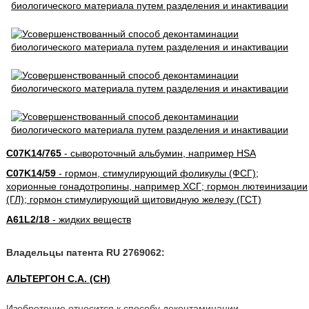
C07K14/765
- сывороточный альбумин, например HSA
C07K14/59
- гормон, стимулирующий фоликулы (ФСГ);
хорионные гонадотропины, например ХСГ; гормон лютеинизации
(ГЛ); гормон стимулирующий щитовидную железу (ГСТ)
A61L2/18
- жидких веществ
Владельцы патента RU 2769062:
АЛЬТЕРГОН С.А. (CH)
Изобретение относится к способу деконтаминации