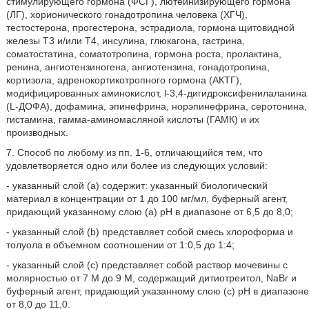
стимулирующего гормона (ФСГ), лютеинизирующего гормона
(ЛГ), хорионического гонадотропина человека (ХГЧ),
тестостерона, прогестерона, эстрадиола, гормона щитовидной
железы T3 и/или T4, инсулина, глюкагона, гастрина,
соматостатина, соматотропина, гормона роста, пролактина,
ренина, ангиотензиногена, ангиотензина, гонадотропина,
кортизола, адренокортикотропного гормона (АКТГ),
модифицированных аминокислот, l-3,4-дигидроксифенилаланина
(L-ДОФА), дофамина, эпинефрина, норэпинефрина, серотонина,
гистамина, гамма-аминомасляной кислоты (ГАМК) и их
производных.
7. Способ по любому из пп. 1-6, отличающийся тем, что
удовлетворяется одно или более из следующих условий:
- указанный слой (a) содержит: указанный биологический
материал в концентрации от 1 до 100 мг/мл, буферный агент,
придающий указанному слою (a) pH в диапазоне от 6,5 до 8,0;
- указанный слой (b) представляет собой смесь хлороформа и
толуола в объемном соотношении от 1:0,5 до 1:4;
- указанный слой (c) представляет собой раствор мочевины с
молярностью от 7 М до 9 М, содержащий дитиотреитол, NaBr и
буферный агент, придающий указанному слою (c) pH в диапазоне
от 8,0 до 11,0.