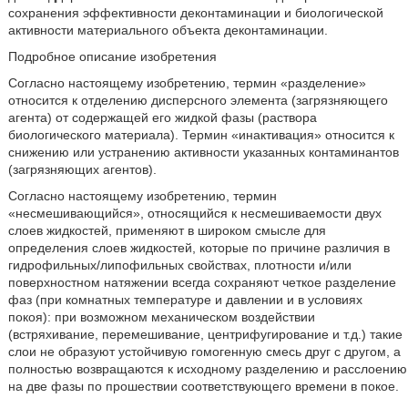
сохранения эффективности деконтаминации и биологической
активности материального объекта деконтаминации.
Подробное описание изобретения
Согласно настоящему изобретению, термин «разделение»
относится к отделению дисперсного элемента (загрязняющего
агента) от содержащей его жидкой фазы (раствора
биологического материала). Термин «инактивация» относится к
снижению или устранению активности указанных контаминантов
(загрязняющих агентов).
Согласно настоящему изобретению, термин
«несмешивающийся», относящийся к несмешиваемости двух
слоев жидкостей, применяют в широком смысле для
определения слоев жидкостей, которые по причине различия в
гидрофильных/липофильных свойствах, плотности и/или
поверхностном натяжении всегда сохраняют четкое разделение
фаз (при комнатных температуре и давлении и в условиях
покоя): при возможном механическом воздействии
(встряхивание, перемешивание, центрифугирование и т.д.) такие
слои не образуют устойчивую гомогенную смесь друг с другом, а
полностью возвращаются к исходному разделению и расслоению
на две фазы по прошествии соответствующего времени в покое.