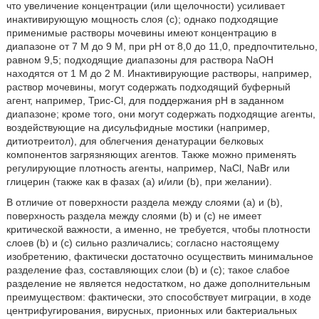
что увеличение концентрации (или щелочности) усиливает
инактивирующую мощность слоя (с); однако подходящие
применимые растворы мочевины имеют концентрацию в
диапазоне от 7 М до 9 М, при рН от 8,0 до 11,0, предпочтительно,
равном 9,5; подходящие диапазоны для раствора NaOH
находятся от 1 М до 2 М. Инактивирующие растворы, например,
раствор мочевины, могут содержать подходящий буферный
агент, например, Трис-Cl, для поддержания рН в заданном
диапазоне; кроме того, они могут содержать подходящие агенты,
воздействующие на дисульфидные мостики (например,
дитиотреитол), для облегчения денатурации белковых
компонентов загрязняющих агентов. Также можно применять
регулирующие плотность агенты, например, NaCl, NaBr или
глицерин (также как в фазах (а) и/или (b), при желании).
В отличие от поверхности раздела между слоями (а) и (b),
поверхность раздела между слоями (b) и (с) не имеет
критической важности, а именно, не требуется, чтобы плотности
слоев (b) и (с) сильно различались; согласно настоящему
изобретению, фактически достаточно осуществить минимальное
разделение фаз, составляющих слои (b) и (с); такое слабое
разделение не является недостатком, но даже дополнительным
преимуществом: фактически, это способствует миграции, в ходе
центрифугирования, вирусных, прионных или бактериальных