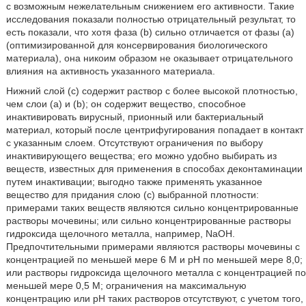
с возможным нежелательным снижением его активности. Такие
исследования показали полностью отрицательный результат, то
есть показали, что хотя фаза (b) сильно отличается от фазы (а)
(оптимизированной для консервирования биологического
материала), она никоим образом не оказывает отрицательного
влияния на активность указанного материала.
Нижний слой (с) содержит раствор с более высокой плотностью,
чем слои (а) и (b); он содержит вещество, способное
инактивировать вирусный, прионный или бактериальный
материал, который после центрифугирования попадает в контакт
с указанным слоем. Отсутствуют ограничения по выбору
инактивирующего вещества; его можно удобно выбирать из
веществ, известных для применения в способах деконтаминации
путем инактивации; выгодно также применять указанное
вещество для придания слою (с) выбранной плотности:
примерами таких веществ являются сильно концентрированные
растворы мочевины; или сильно концентрированные растворы
гидроксида щелочного металла, например, NaOH.
Предпочтительными примерами являются растворы мочевины с
концентрацией по меньшей мере 6 М и рН по меньшей мере 8,0;
или растворы гидроксида щелочного металла с концентрацией по
меньшей мере 0,5 М; ограничения на максимальную
концентрацию или рН таких растворов отсутствуют, с учетом того,