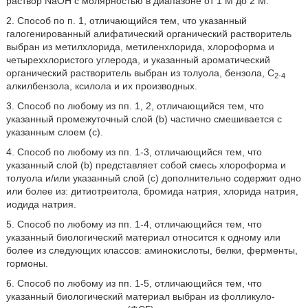
раствор NaOH с молярностью в диапазоне от 1 М до 2 М.
2. Способ по п. 1, отличающийся тем, что указанный
галогенированный алифатический органический растворитель
выбран из метилхлорида, метиленхлорида, хлороформа и
четыреххлористого углерода, и указанный ароматический
органический растворитель выбран из толуола, бензола, C
2-4
алкилбензола, ксилола и их производных.
3. Способ по любому из пп. 1, 2, отличающийся тем, что
указанный промежуточный слой (b) частично смешивается с
указанным слоем (c).
4. Способ по любому из пп. 1-3, отличающийся тем, что
указанный слой (b) представляет собой смесь хлороформа и
толуола и/или указанный слой (c) дополнительно содержит одно
или более из: дитиотреитола, бромида натрия, хлорида натрия,
иодида натрия.
5. Способ по любому из пп. 1-4, отличающийся тем, что
указанный биологический материал относится к одному или
более из следующих классов: аминокислоты, белки, ферменты,
гормоны.
6. Способ по любому из пп. 1-5, отличающийся тем, что
указанный биологический материал выбран из фолликуло-