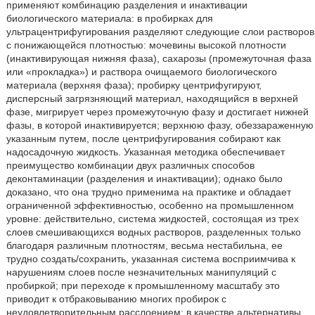
применяют комбинацию разделения и инактивации
биологического материала: в пробирках для
ультрацентрифугирования разделяют следующие слои растворов
с понижающейся плотностью: мочевины высокой плотности
(инактивирующая нижняя фаза), сахарозы (промежуточная фаза
или «прокладка») и раствора очищаемого биологического
материала (верхняя фаза); пробирку центрифугируют,
дисперсный загрязняющий материал, находящийся в верхней
фазе, мигрирует через промежуточную фазу и достигает нижней
фазы, в которой инактивируется; верхнюю фазу, обеззараженную
указанным путем, после центрифугирования собирают как
надосадочную жидкость. Указанная методика обеспечивает
преимущество комбинации двух различных способов
деконтаминации (разделения и инактивации); однако было
доказано, что она трудно применима на практике и обладает
ограниченной эффективностью, особенно на промышленном
уровне: действительно, система жидкостей, состоящая из трех
слоев смешивающихся водных растворов, разделенных только
благодаря различным плотностям, весьма нестабильна, ее
трудно создать/сохранить, указанная система восприимчива к
нарушениям слоев после незначительных манипуляций с
пробиркой; при переходе к промышленному масштабу это
приводит к отбраковыванию многих пробирок с
неудовлетворительным расслоением; в качестве альтернативы,