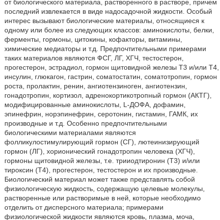
от биологического материала, растворенного в растворе, причем
последний извлекается в виде надосадочной жидкости. Особый
интерес вызывают биологические материалы, относящиеся к
одному или более из следующих классов: аминокислоты, белки,
ферменты, гормоны, цитокины, кофакторы, витамины,
химические медиаторы и т.д. Предпочтительными примерами
таких материалов являются ФСГ, ЛГ, ХГЧ, тестостерон,
прогестерон, эстрадиол, гормон щитовидной железы Т3 и/или Т4,
инсулин, глюкагон, гастрин, соматостатин, соматотропин, гормон
роста, пролактин, ренин, ангиотензиноген, ангиотензин,
гонадотропин, кортизол, адренокортикотропный гормон (АКТГ),
модифицированные аминокислоты, L-ДОФА, дофамин,
эпинефрин, норэпинефрин, серотонин, гистамин, ГАМК, их
производные и т.д. Особенно предпочтительными
биологическими материалами являются
фолликулостимулирующий гормон (СГ), лютеинизирующий
гормон (ЛГ), хорионический гонадотропин человека (ХГЧ),
гормоны щитовидной железы, т.е. трииодтиронин (Т3) и/или
тироксин (Т4), прогестерон, тестостерон и их производные.
Биологический материал может также представлять собой
физиологическую жидкость, содержащую целевые молекулы,
растворенные или растворимые в ней, которые необходимо
отделить от дисперсного материала; примерами
физиологической жидкости являются кровь, плазма, моча,