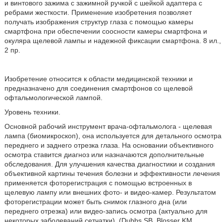
и винтового зажима с зажимной ручкой с шейкой адаптера с
ребрами жесткости. Применение изобретения позволяет
получать изображения структур глаза с помощью камеры
смартфона при обеспечении соосности камеры смартфона и
окуляра щелевой лампы и надежной фиксации смартфона. 8 ил.,
2 пр.
Изобретение относится к области медицинской техники и
предназначено для соединения смартфонов со щелевой
офтальмологической лампой.
Уровень техники.
Основной рабочий инструмент врача-офтальмолога - щелевая
лампа (биомикроскоп), она используется для детального осмотра
переднего и заднего отрезка глаза. На основании объективного
осмотра ставится диагноз или назначаются дополнительные
обследования. Для улучшения качества диагностики и создания
объективной картины течения болезни и эффективности лечения
применяется фоторегистрация с помощью встроенных в
щелевую лампу или внешних фото- и видео-камер. Результатом
фоторегистрации может быть снимок глазного дна (или
переднего отрезка) или видео-запись осмотра (актуально для
некоторых заболеваний сетчатки). (Dubbs SB, Blosser KM,