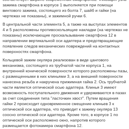
зажима смартфона в корпусе 1 выполняется при помощи
винтового зажима, состоящего из болта 7, шайб и гайки (на
чертежах не показаны), и зажимной ручки 6.
В центральной части элемента 5, а также на выступах элементов
4 и 5 расположены противоскользящие накладки (на чертежах не
показаны) исключающие проскальзывание смартфона 12 в
направлении вертикальной оси адаптера и предотвращающие
появление следов механических повреждений на контактных
поверхностях смартфона.
Кольцевой зажим окуляра реализован в виде цангового
механизма, состоящего из трубчатой части корпуса 1, на
внутренней конической поверхности которого расположены пазы,
с размещенными в них клиньями 3, а на внешней поверхности
нанесена резьба и накручена прижимная гайка 2. Ось трубчатой
части является оптической осью адаптера. Клинья 3 имеют
возможность поступательного движения и удерживаются в пазах
за счет соединения типа "ласточкин хвост". Путем вращения
гайки 2 происходит одновременное смещение клиньев 3 к
оптической оси адаптера, что приводит к зажиму окуляра 13
соосно оптической оси адаптера. Кроме того, в корпусе 1 по
оптической оси расположено окно, напротив которого
размещается фотокамера смартфона 12.