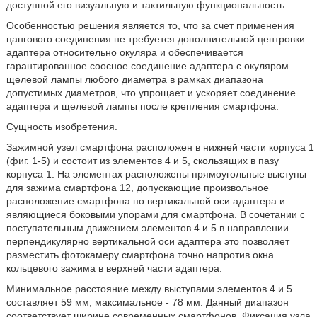
доступной его визуальную и тактильную функциональность.
Особенностью решения является то, что за счет применения
цангового соединения не требуется дополнительной центровки
адаптера относительно окуляра и обеспечивается
гарантированное соосное соединение адаптера с окуляром
щелевой лампы любого диаметра в рамках диапазона
допустимых диаметров, что упрощает и ускоряет соединение
адаптера и щелевой лампы после крепления смартфона.
Сущность изобретения.
Зажимной узел смартфона расположен в нижней части корпуса 1
(фиг. 1-5) и состоит из элементов 4 и 5, скользящих в пазу
корпуса 1. На элементах расположены прямоугольные выступы
для зажима смартфона 12, допускающие произвольное
расположение смартфона по вертикальной оси адаптера и
являющиеся боковыми упорами для смартфона. В сочетании с
поступательным движением элементов 4 и 5 в направлении
перпендикулярно вертикальной оси адаптера это позволяет
разместить фотокамеру смартфона точно напротив окна
кольцевого зажима в верхней части адаптера.
Минимальное расстояние между выступами элементов 4 и 5
составляет 59 мм, максимальное - 78 мм. Данный диапазон
соответствует ширине современных смартфонов. Фиксация узла