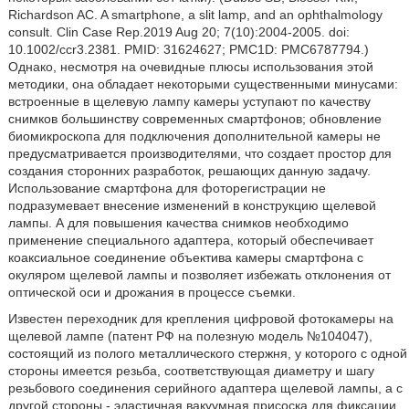
Richardson AC. A smartphone, a slit lamp, and an ophthalmology
consult. Clin Case Rep.2019 Aug 20; 7(10):2004-2005. doi:
10.1002/ccr3.2381. PMID: 31624627; PMC1D: PMC6787794.)
Однако, несмотря на очевидные плюсы использования этой
методики, она обладает некоторыми существенными минусами:
встроенные в щелевую лампу камеры уступают по качеству
снимков большинству современных смартфонов; обновление
биомикроскопа для подключения дополнительной камеры не
предусматривается производителями, что создает простор для
создания сторонних разработок, решающих данную задачу.
Использование смартфона для фоторегистрации не
подразумевает внесение изменений в конструкцию щелевой
лампы. А для повышения качества снимков необходимо
применение специального адаптера, который обеспечивает
коаксиальное соединение объектива камеры смартфона с
окуляром щелевой лампы и позволяет избежать отклонения от
оптической оси и дрожания в процессе съемки.
Известен переходник для крепления цифровой фотокамеры на
щелевой лампе (патент РФ на полезную модель №104047),
состоящий из полого металлического стержня, у которого с одной
стороны имеется резьба, соответствующая диаметру и шагу
резьбового соединения серийного адаптера щелевой лампы, а с
другой стороны - эластичная вакуумная присоска для фиксации