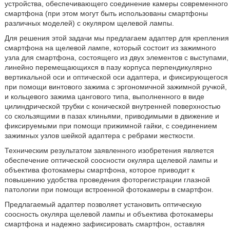
устройства, обеспечивающего соединение камеры современного
смартфона (при этом могут быть использованы смартфоны
различных моделей) с окуляром щелевой лампы.
Для решения этой задачи мы предлагаем адаптер для крепления
смартфона на щелевой лампе, который состоит из зажимного
узла для смартфона, состоящего из двух элементов с выступами,
линейно перемещающихся в пазу корпуса перпендикулярно
вертикальной оси и оптической оси адаптера, и фиксирующегося
при помощи винтового зажима с эргономичной зажимной ручкой,
и кольцевого зажима цангового типа, выполненного в виде
цилиндрической трубки с конической внутренней поверхностью
со скользящими в пазах клиньями, приводимыми в движение и
фиксируемыми при помощи прижимной гайки, с соединением
зажимных узлов шейкой адаптера с ребрами жесткости.
Техническим результатом заявленного изобретения является
обеспечение оптической соосности окуляра щелевой лампы и
объектива фотокамеры смартфона, которое приводит к
повышению удобства проведения фоторегистрации глазной
патологии при помощи встроенной фотокамеры в смартфон.
Предлагаемый адаптер позволяет установить оптическую
соосность окуляра щелевой лампы и объектива фотокамеры
смартфона и надежно зафиксировать смартфон, оставляя