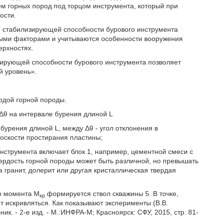
 горных пород под торцом инструмента, который при
ости.
я стабилизирующей способности бурового инструмента
выми факторами и учитываются особенности вооружения
ерхностях.
зирующей способности бурового инструмента позволяет
й уровень».
ердой горной породы.
м Δθ на интервале бурения длиной L
 бурения длиной L, между Δθ - угол отклонения в
лоскости простирания пластины;
струмента включает блок 1, например, цементной смеси с
вердость горной породы может быть различной, но превышать
а гранит, долерит или другая кристаллическая твердая
о момента М
формируется ствол скважины 5. В точке,
кр
т искривляться. Как показывают эксперименты (В.В.
. - 2-е изд. - М.:ИНФРА-М; Красноярск: СФУ, 2015, стр. 81-