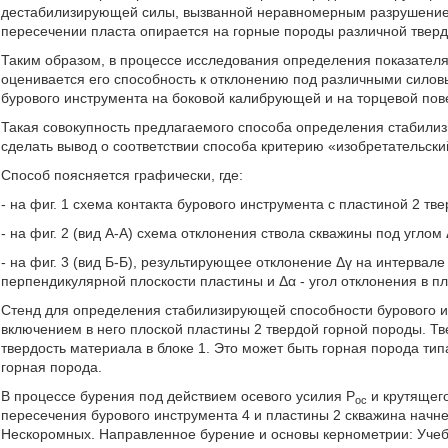
дестабилизирующей силы, вызванной неравномерным разрушением
пересечении пласта опирается на горные породы различной тверд
Таким образом, в процессе исследования определения показател
оценивается его способность к отклонению под различными сило
бурового инструмента на боковой калибрующей и на торцевой пов
Такая совокупность предлагаемого способа определения стабили
сделать вывод о соответствии способа критерию «изобретательски
Способ поясняется графически, где:
- на фиг. 1 схема контакта бурового инструмента с пластиной 2 тв
- на фиг. 2 (вид А-А) схема отклонения ствола скважины под угло
- на фиг. 3 (вид Б-Б), результирующее отклонение Δγ на интервале
перпендикулярной плоскости пластины и Δα - угол отклонения в п
Стенд для определения стабилизирующей способности бурового ин
включением в него плоской пластины 2 твердой горной породы. Т
твердость материала в блоке 1. Это может быть горная порода тип
горная порода.
В процессе бурения под действием осевого усилия Р
и крутящег
ос
пересечения бурового инструмента 4 и пластины 2 скважина начне
Нескоромных. Направленное бурение и основы кернометрии: Учебник