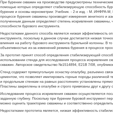
При бурении скважин на производстве предусмотрены технические
помощью которых определяют стабилизирующую способность буро
бурение и основы кернометрии: Учебник. - 2-е изд. - М.:ИНФРА-М; Кр
процессе бурения скважины производят измерения зенитного и аз
полученным данным определяют степень искривления скважины, ч
способности бурового инструмента.
Недостатками данного способа является низкая эффективность о
инструмента, поскольку в данном случае достигается низкая точн
влияния на работу бурового инструмента бурильной колонны. В то
объективностью из-за изменений режима бурения в процессе прох
За прототип принят способ определения стабилизирующей способн
использовании стенда для исследования процесса искривления ск
скважин. Авторское свидетельство №1514894, Е21В 7/08, опубликов
Стенд содержит прямоугольную оснастку-опалубку, разъемно свя
цементом, что позволяет имитировать горные породы различной т
и продольным стенкам на равных расстояниях установлены прямо
Пластины закреплены в опалубке и строго привязаны друг к другу 
Исследование процесса искривления скважин осуществляется посл
заданную глубину. Поскольку при бурении буровой инструмент пер
можно оценить траекторию скважины и соответственно определит
Недостатками прототипа является, низкая эффективность стабилиз