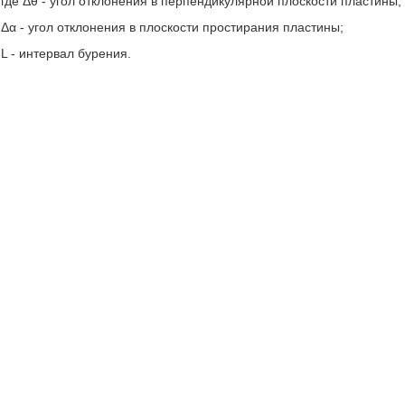
где Δθ - угол отклонения в перпендикулярной плоскости пластины;
Δα - угол отклонения в плоскости простирания пластины;
L - интервал бурения.