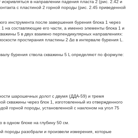
дет искривляться в направлении падения пласта 2 (рис. 2.42 и
онтакта с пластиной 2 горной породы (рис. 2.45 приведенной
ого инструмента после завершения бурения блока 1 через
 1 на составляющие его части, а именно элементы блока 1 и
кважины 5 в двух взаимно перпендикулярных направлениях:
лоскости простирания пластины 2 Δα в интервале бурения L.
рвалу бурения ствола скважины 5 L определяют по формуле:
ости шарошечных долот с двумя (ДДА-59) и тремя
й скважины через блок 1, изготовленный из отвержденного
дой горной породы, установленной с наклоном на угол 75
 в одном блоке на глубину 50 см.
ной породы разобрали и произвели измерения, которые