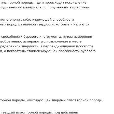
ины горной породы, где и происходит искривление
азбуриваемого материала по полученным в пластинах
ния степени стабилизирующей способности
ных пород различной твердости, которые и являются
й способности бурового инструмента, путем измерения
изобретению, измеряют угол отклонения в месте
пределенной твердости, в перпендикулярной плоскости
ия, а показатель стабилизирующей способности бурового
ы горной породы, имитирующей твердый пласт горной породы,
 твердый пласт горной породы, под действием