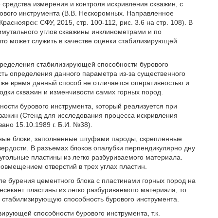
 средства измерения и контроля искривления скважин, с
вого инструмента (В.В. Нескоромных. Направленное
асноярск: СФУ, 2015, стр. 100-112, рис. 3.6 на стр. 108). В
имутального углов скважины инклинометрами и по
то может служить в качестве оценки стабилизирующей
пределения стабилизирующей способности бурового
ость определения данного параметра из-за существенного
 же время данный способ не отличается оперативностью и
одки скважин и изменчивости самих горных пород.
ости бурового инструмента, который реализуется при
важин (Стенд для исследования процесса искривления
ано 15.10.1989 г. Б.И. №38).
зные блоки, заполненные штуфами пароды, скрепленные
вердости. В разъемах блоков опалубки перпендикулярно дну
угольные пластины из легко разбуриваемого материала.
совмещением отверстий в трех углах пластин.
е бурения цементного блока с пластинами горных пород на
есекает пластины из легко разбуриваемого материала, то
ь стабилизирующую способность бурового инструмента.
ирующей способности бурового инструмента, т.к.