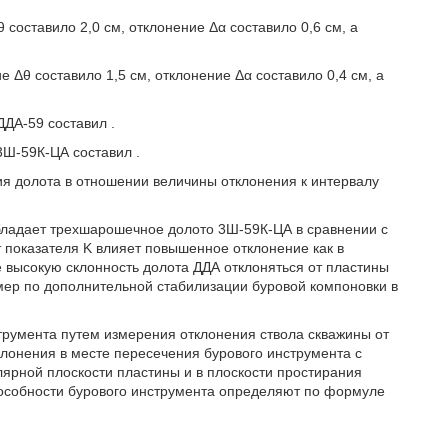
оставило 2,0 см, отклонение Δα составило 0,6 см, а
Δθ составило 1,5 см, отклонение Δα составило 0,4 см, а
 ДДА-59 составил
.
 3Ш-59К-ЦА составил
.
ния долота в отношении величины отклонения к интервалу
бладает трехшарошечное долото 3Ш-59К-ЦА в сравнении с
 показателя K влияет повышенное отклонение как в
е высокую склонность долота ДДА отклоняться от пластины
мер по дополнительной стабилизации буровой компоновки в
румента путем измерения отклонения ствола скважины от
клонения в месте пересечения бурового инструмента с
лярной плоскости пластины и в плоскости простирания
пособности бурового инструмента определяют по формуле