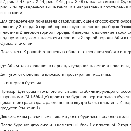
87, рис. 2.42, рис. 2.44, рис. 2.45, рис. 2.46) ствол скважины 5 бу
рис. 2.44 приведенной выше книги) и в направлении простирания к
выше книги).
Для определения показателя стабилизирующей способности буров
пластину 2 твердой горной породы осуществляется разборка блока
пластины 2 твердой горной породы. Измеряют отклонение забоя с
под прямым углом к плоскости пластины 2 горной породы Δθ и в п
Сумма значений
Показатель K равный отношению общего отклонения забоя к инте
.
где Δθ - угол отклонения в перпендикулярной плоскости пластины;
Δα - угол отклонения в плоскости простирания пластины;
L - интервал бурения.
Пример. Для сравнительного испытания стабилизирующей способн
шарошками (3Ш-59К-ЦА) произвели бурение вертикально забуренно
цементного раствора с размещенной внутри блока пластины 2 твер
градусов (см. фиг. 1).
Две скважины различными типами долот бурились последовательно
После бурения двух скважин цементный блок 1 с пластиной 2 гор
показали: