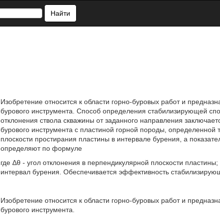
Найти
Изобретение относится к области горно-буровых работ и предна
бурового инструмента. Способ определения стабилизирующей спо
отклонения ствола скважины от заданного направления заключаетс
бурового инструмента с пластиной горной породы, определенной т
плоскости простирания пластины в интервале бурения, а показат
определяют по формуле
где Δθ - угол отклонения в перпендикулярной плоскости пластины; 
интервал бурения. Обеспечивается эффективность стабилизирующе
Изобретение относится к области горно-буровых работ и предна
бурового инструмента.