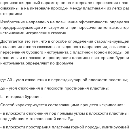
оценивается данный параметр не на интервале пересечения пласт
скважины, а на интервале проходки между пластинами из легко р
отверстиям.
Изобретение направлено на повышение эффективности определе
породоразрушающего инструмента при пересечении контактов гор
источниками искривления скважин.
Достигается это тем, что в способе определения стабилизирующе
отклонения ствола скважины от заданного направления, согласно 
пересечения бурового инструмента с пластиной горной породы, о
пластины и в плоскости простирания пластины в интервале бурен
инструмента определяют по формуле:
где Δθ - угол отклонения в перпендикулярной плоскости пластины;
Δα - угол отклонения в плоскости простирания пластины;
L - интервал бурения.
Способ характеризуется составляющими процесса искривления:
- в плоскости отклонения под прямым углом к плоскости пластин
под действием отклоняющей силы Р
;
от
- в плоскости простирания пластины горной породы, имитирующей