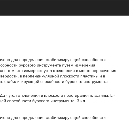
значено для определения стабилизирующей способности
собности бурового инструмента путем измерения
я в том, что измеряют угол отклонения в месте пересечения
вердости, в перпендикулярной плоскости пластины и в
ель стабилизирующей способности бурового инструмента
Δα - угол отклонения в плоскости простирания пластины; L -
й способности бурового инструмента. 3 ил.
значено для определения стабилизирующей способности