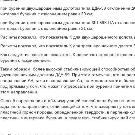
при бурении двухшарошечным долотом типа ДДА-59 отклонение Δθ с
интервал бурения с отклонением равен 29 см;
при бурении трехшарошечным долотом типа 3Ш-59К-ЦА отклонение 
интервал бурения с отклонением равен 31 см.
Расчеты показали, что показатель K для двухшарошечного долота
Расчеты показали, что показатель К для трехшарошечного долота
Как следует из расчетов показатель K оценивает степень отклоне
бурения с искривлением.
Таким образом, более высокой стабилизирующей способностью о
двухшарошечным долотом ДДА-59. При этом отмечено, что на рост
направлении Δθ, так и в направлении Δα, но можно отметить боле
под прямым углом, что может потребовать при бурении принятия 
этом направлении.
Способ определения стабилизирующей способности бурового инст
заданного направления, отличающийся тем, что измеряют угол от
пластиной горной породы, определенной твердости, в перпендику
пластины в интервале бурения, а показатель стабилизирующей с